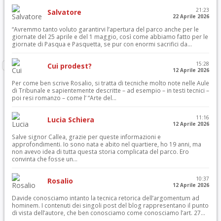
21:23
Salvatore
22 Aprile 2026
“Avremmo tanto voluto garantirvi l’apertura del parco anche per le
giornate del 25 aprile e del 1 maggio, così come abbiamo fatto per le
giornate di Pasqua e Pasquetta, se pur con enormi sacrifici da...
15:28
Cui prodest?
12 Aprile 2026
Per come ben scrive Rosalio, si tratta di tecniche molto note nelle Aule
di Tribunale e sapientemente descritte – ad esempio – in testi tecnici –
poi resi romanzo – come l’ “Arte del...
11:16
Lucia Schiera
12 Aprile 2026
Salve signor Callea, grazie per queste informazioni e
approfondimenti. Io sono nata e abito nel quartiere, ho 19 anni, ma
non avevo idea di tutta questa storia complicata del parco. Ero
convinta che fosse un...
10:37
Rosalio
12 Aprile 2026
Davide conosciamo intanto la tecnica retorica dell’argomentum ad
hominem. I contenuti dei singoli post del blog rappresentano il punto
di vista dell’autore, che ben conosciamo come conosciamo l’art. 27...