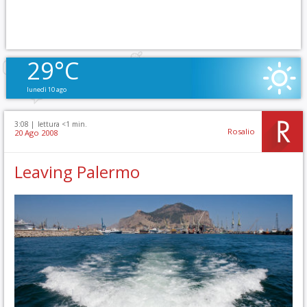
29°C
lunedì 10 ago
3:08 |
lettura <1 min.
Rosalio
20 Ago 2008
Leaving Palermo