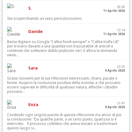
20:20
S.
11 Aprile 2026
Sta scoperchiando un vaso pericolosissimo.
12:14
Davide
11 Aprile 2026
Basta digitare su Google “Callea fondi europei” o “Callea truffa UE”
per trovarsi davanti a una quantità non trascurabile di articoli e
contenuti che sollevano dubbi piuttosto seri. E allora la domanda
viene...
23:25
Sara
9 Aprile 2026
Grazie Giovanni per le tue riflessioni interessanti, chiare, pacate e
ferme. Auspico la risoluzione positiva della vicenda, e che possano
essere superate le difficoltà di qualsiasi natura, affinché i cittadini
possano...
21:41
Enza
9 Aprile 2026
Condivido ogni singola parola di questa riflessione ma ancor di più
la conclusione: “Da qualche parte, a un certo punto, qualcosa si è
interrotto. Il processo collettivo che aveva iniziato a trasformare
questo luogo si...