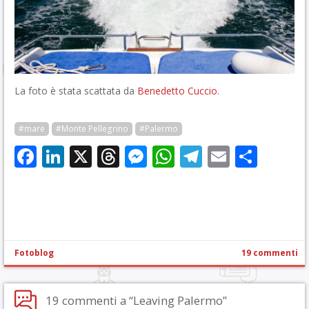
La foto è stata scattata da
Benedetto Cuccio
.
#mare
#Monte Pellegrino
#Palermo
Facebook
LinkedIn
X
Threads
Messenger
WhatsApp
Telegram
Email
Cond
Fotoblog
19 commenti
19 commenti a “Leaving Palermo”