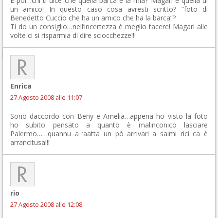
E poi…chi ti dice che quella barca è la mia? Magari è quella di
un amico! In questo caso cosa avresti scritto? “foto di
Benedetto Cuccio che ha un amico che ha la barca”?
Ti do un consiglio…nell’incertezza è meglio tacere! Magari alle
volte ci si risparmia di dire sciocchezze!!!
Enrica
27 Agosto 2008 alle 11:07
Sono daccordo con Beny e Amelia…appena ho visto la foto
ho subito pensato a quanto è malinconico lasciare
Palermo……quannu a ‘aatta un pò arrivari a saimi rici ca è
arrancitusa!!!
rio
27 Agosto 2008 alle 12:08