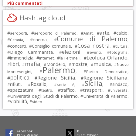
Più commentati
Hashtag cloud
arte
calcio
#
, #
, #
, #
, #
,
aeroporti
aeroporto di Palermo
Amat
Comune di Palermo
#
, #
cinema
, #
,
Catania
Cosa nostra
#
concerti
, #
Consiglio comunale
, #
, #
,
cultura
elezioni
Diego Cammarata
#
, #
, #
, #
,
eventi
fotografia
Leoluca Orlando
immondizia
#
, #
, #
, #
,
Internet
la Feltrinelli
mafia
musica
libri
mostre
#
, #
, #
Mondello
, #
, #
, #
Nuovo
Palermo
, #
, #
,
Montevergini
Partito Democratico
politica
Regione Sicilia
Regione Siciliana
#
, #
, #
,
Sicilia
Rosalio
rifiuti
#
, #
, #
, #
, #
sindaco
,
serie A
spazzatura
trasporti
#
, #
, #
traffico
, #
, #
,
teatro
università
Università degli Studi di Palermo
Università di Palermo
#
, #
,
viabilità
#
, #
video
Facebook
X
19797
Mi piace
19771
follower