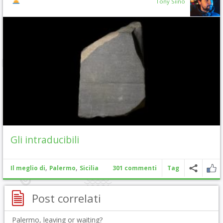
Tony Siino
Gli intraducibili
,
,
Il meglio di
Palermo
Sicilia
301 commenti
Tag
Post correlati
Palermo, leaving or waiting?