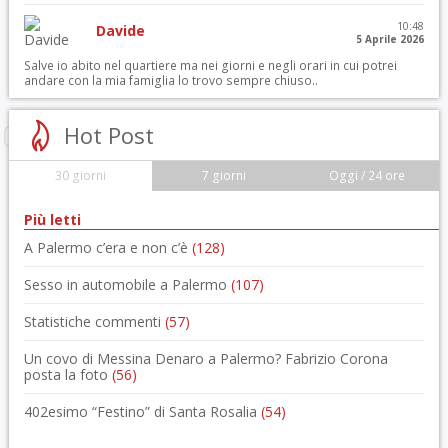
10:48
Davide
5 Aprile 2026
Salve io abito nel quartiere ma nei giorni e negli orari in cui potrei
andare con la mia famiglia lo trovo sempre chiuso..
Hot Post
30 giorni
7 giorni
Oggi / 24 ore
Più letti
A Palermo c’era e non c’è
(128)
Sesso in automobile a Palermo
(107)
Statistiche commenti
(57)
Un covo di Messina Denaro a Palermo? Fabrizio Corona
posta la foto
(56)
402esimo “Festino” di Santa Rosalia
(54)