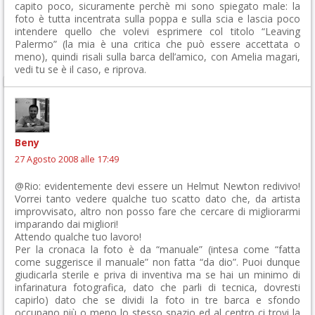
capito poco, sicuramente perchè mi sono spiegato male: la
foto è tutta incentrata sulla poppa e sulla scia e lascia poco
intendere quello che volevi esprimere col titolo “Leaving
Palermo” (la mia è una critica che può essere accettata o
meno), quindi risali sulla barca dell’amico, con Amelia magari,
vedi tu se è il caso, e riprova.
Beny
27 Agosto 2008 alle 17:49
@Rio: evidentemente devi essere un Helmut Newton redivivo!
Vorrei tanto vedere qualche tuo scatto dato che, da artista
improvvisato, altro non posso fare che cercare di migliorarmi
imparando dai migliori!
Attendo qualche tuo lavoro!
Per la cronaca la foto è da “manuale” (intesa come “fatta
come suggerisce il manuale” non fatta “da dio”. Puoi dunque
giudicarla sterile e priva di inventiva ma se hai un minimo di
infarinatura fotografica, dato che parli di tecnica, dovresti
capirlo) dato che se dividi la foto in tre barca e sfondo
occupano più o meno lo stesso spazio ed al centro ci trovi la