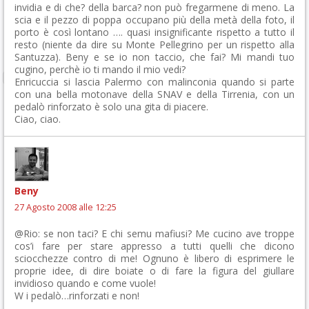
invidia e di che? della barca? non può fregarmene di meno. La
scia e il pezzo di poppa occupano più della metà della foto, il
porto è così lontano …. quasi insignificante rispetto a tutto il
resto (niente da dire su Monte Pellegrino per un rispetto alla
Santuzza). Beny e se io non taccio, che fai? Mi mandi tuo
cugino, perchè io ti mando il mio vedi?
Enricuccia si lascia Palermo con malinconia quando si parte
con una bella motonave della SNAV e della Tirrenia, con un
pedalò rinforzato è solo una gita di piacere.
Ciao, ciao.
Beny
27 Agosto 2008 alle 12:25
@Rio: se non taci? E chi semu mafiusi? Me cucino ave troppe
cos’i fare per stare appresso a tutti quelli che dicono
sciocchezze contro di me! Ognuno è libero di esprimere le
proprie idee, di dire boiate o di fare la figura del giullare
invidioso quando e come vuole!
W i pedalò…rinforzati e non!