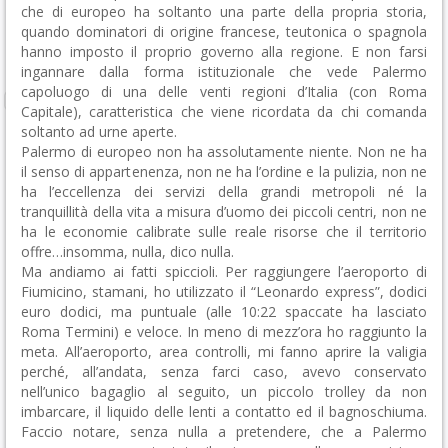
che di europeo ha soltanto una parte della propria storia,
quando dominatori di origine francese, teutonica o spagnola
hanno imposto il proprio governo alla regione. E non farsi
ingannare dalla forma istituzionale che vede Palermo
capoluogo di una delle venti regioni d’Italia (con Roma
Capitale), caratteristica che viene ricordata da chi comanda
soltanto ad urne aperte.
Palermo di europeo non ha assolutamente niente. Non ne ha
il senso di appartenenza, non ne ha l’ordine e la pulizia, non ne
ha l’eccellenza dei servizi della grandi metropoli né la
tranquillità della vita a misura d’uomo dei piccoli centri, non ne
ha le economie calibrate sulle reale risorse che il territorio
offre…insomma, nulla, dico nulla.
Ma andiamo ai fatti spiccioli.
Per raggiungere l’aeroporto di
Fiumicino, stamani, ho utilizzato il “Leonardo express”, dodici
euro dodici, ma puntuale (alle 10:22 spaccate ha lasciato
Roma Termini) e veloce. In meno di mezz’ora ho raggiunto la
meta. All’aeroporto, area controlli, mi fanno aprire la valigia
perché, all’andata, senza farci caso, avevo conservato
nell’unico bagaglio al seguito, un piccolo trolley da non
imbarcare, il liquido delle lenti a contatto ed il bagnoschiuma.
Faccio notare, senza nulla a pretendere, che a Palermo