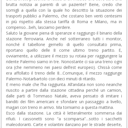
brutta notizia ai parenti di un paziente? Bene, credo che
somigli a quella con la quale ho descritto la situazione dei
trasporti pubblici a Palermo, che costano ben venti centesimi
in più rispetto alla stessa tariffa di Roma e Milano, ma in
compenso…beh, lasciamo perdere.
Saluto la giovane piena di speranze e raggiungo il binario della
stazione ferroviaria. Anche nel sotterraneo tutti i monitor,
nonché il tabellone gemello di quello consultato prima,
riportano quello delle 8 come ultimo treno partito. E,
ovviamente, a utilizzare il mezzo su rotaia per raggiungere la
ridente Palermo siamo in tre. Nonostante ci sia una treno ogni
ora (che nemmeno nei paesi dell’est europeo). Chissà come
era affollato il treno delle 8…Comunque, il mezzo raggiunge
Palermo-Notarbartolo con dieci minuti di ritardo.
E meno male che l’ha raggiunta. All’andata non sono neanche
riuscito a partire dalla stazione cittadina perché un camion,
dalle parti di Tommaso Natale, aveva pensato di imitare i
banditi dei film americani e sfondare un passaggio a livello,
magari con treno in arrivo. Ma torniamo a questa mattina.
Esco dalla stazione. La città è letteralmente sommersa dai
rifiuti. I cassonetti sono “a scomparsa”…sotto i sacchetti
maleodoranti. Carte e volantini danzano per le strade deserte,