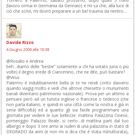
Tornerò a Palermo, sabato prossimo, dopo quasi 5 mesi
(lavoro ormai in Germania da Gennaio) e mi sa che, alla luce di
ciò che scrivi, mi dovrò preparare a un bel trauma da rientro…
Davide Rizzo
4 Giugno 2009 alle 10:38
@Rosalio e Andrea
beh…diamo delle “bestie” solamente a chi ha votato (una o più
volte) il degno erede di Ciancimino, che ne dite, può bastare?
@Virus
Palermo é indubbiamente bella (e te ne rendi conto davvero
quando viagig molto e vedi che altrove chiesette o munumenti
banali diventano patrimonio nazionale). Prova per un attimo a
pensare però ad un turista inglese o francese o tedesco (che
non parla italiano, e quindi in una città come la nostra é già in
seria difficoltà) ed a quanto gli sia facile programmare una
giornata per vedere le sue bellezze: mattina Palazzina Cinese,
pomeriggio Palazzo Reale…si certo…di mattina parti dal tuo
albergo e dopo 3 ore arrivi ai ruderi di una palazzina in stato di
DEGRADO da anni (e non mi si dica che é stata ristrutturata),