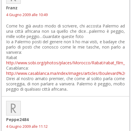
Franz
4 Giugno 2009 alle 10:49
Come ho già avuto modo di scrivere, chi accosta Palermo ad
una città africana non sa quello che dice…palermo è peggio,
mille volte peggio…Guardate queste foto
Io a Palermo posti del genere non li ho mai visti, e badaye che
parlo di posti che conosco come le mie tasche, non parlo a
vanvera:
Rabat
http://www.sobi.org/photos/places/Morocco/Rabat/rabat_film_000
Casablanca:
http://www.casablanca.ma/index/images/articles/Boulevard%20d
Direi al nostro amato premier, che come al solito parla come
scoreggia, di non parlare a vanvera. Palermo è peggio, molto
peggio di qualsiasi città africana..
Peppe2484
4 Giugno 2009 alle 11:12