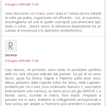
4 Giugno 2009 alle 11:26
sono d’accordo con Franz: sono stata in Tunisia ed era miliardi
di volte più pulita, organizzata ed efficente… noi, al massimo,
assomigliamo ad una di quelle metropoli sud-americane tipo
Quito o Lima… stesso senso di silenziosa disperazione tra un
cumulo di monnezza e lo splendore architettonico.
Serena
4 Giugno 2009 alle 11:43
Ciao Alessio, mi presento sono credo la pendolare perfetta
delle tre città africane indicate dal premier. Da più di un anno
faccio spola fra Roma, Napoli e Palermo (città dove vivo).
Allora, partiamo dalla Capitale (città che amo), nella Capitale i
problemi per chi ci vive sono moltissimi. Numero 1, una metrò
praticamente solo turistica, se lavori poco più giù dell’EUR o a
Monte sacro, scordati la metro. Non esiste. Preparati a
passare ore in auto. Andiamo ai collegamenti aereoportuali o
fuori porta, per andare a Fiumicino puoi prendere il Leonardo