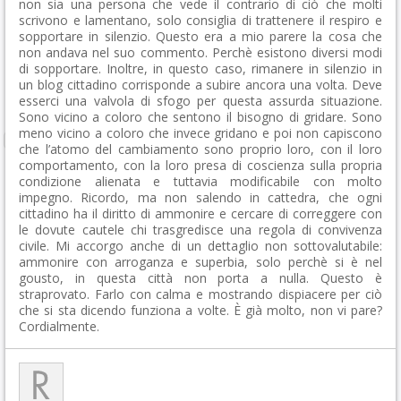
non sia una persona che vede il contrario di ciò che molti
scrivono e lamentano, solo consiglia di trattenere il respiro e
sopportare in silenzio. Questo era a mio parere la cosa che
non andava nel suo commento. Perchè esistono diversi modi
di sopportare. Inoltre, in questo caso, rimanere in silenzio in
un blog cittadino corrisponde a subire ancora una volta. Deve
esserci una valvola di sfogo per questa assurda situazione.
Sono vicino a coloro che sentono il bisogno di gridare. Sono
meno vicino a coloro che invece gridano e poi non capiscono
che l’atomo del cambiamento sono proprio loro, con il loro
comportamento, con la loro presa di coscienza sulla propria
condizione alienata e tuttavia modificabile con molto
impegno. Ricordo, ma non salendo in cattedra, che ogni
cittadino ha il diritto di ammonire e cercare di correggere con
le dovute cautele chi trasgredisce una regola di convivenza
civile. Mi accorgo anche di un dettaglio non sottovalutabile:
ammonire con arroganza e superbia, solo perchè si è nel
gousto, in questa città non porta a nulla. Questo è
straprovato. Farlo con calma e mostrando dispiacere per ciò
che si sta dicendo funziona a volte. È già molto, non vi pare?
Cordialmente.