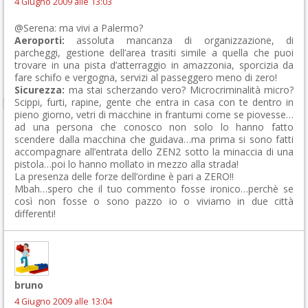
4 Giugno 2009 alle 13:03
@Serena: ma vivi a Palermo?
Aeroporti:
assoluta mancanza di organizzazione, di
parcheggi, gestione dell’area trasiti simile a quella che puoi
trovare in una pista d’atterraggio in amazzonia, sporcizia da
fare schifo e vergogna, servizi al passeggero meno di zero!
Sicurezza:
ma stai scherzando vero? Microcriminalità micro?
Scippi, furti, rapine, gente che entra in casa con te dentro in
pieno giorno, vetri di macchine in frantumi come se piovesse…
ad una persona che conosco non solo lo hanno fatto
scendere dalla macchina che guidava…ma prima si sono fatti
accompagnare all’entrata dello ZEN2 sotto la minaccia di una
pistola…poi lo hanno mollato in mezzo alla strada!
La presenza delle forze dell’ordine è pari a ZERO!!
Mbah…spero che il tuo commento fosse ironico…perchè se
così non fosse o sono pazzo io o viviamo in due città
differenti!
bruno
4 Giugno 2009 alle 13:04