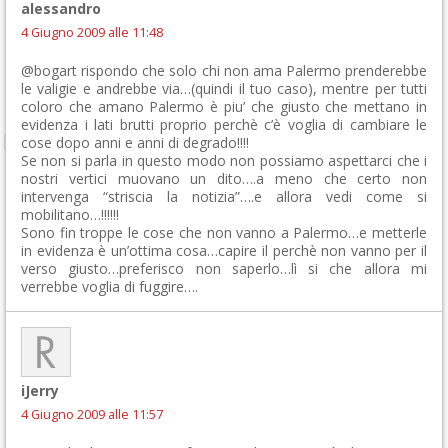
alessandro
4 Giugno 2009 alle 11:48
@bogart rispondo che solo chi non ama Palermo prenderebbe
le valigie e andrebbe via…(quindi il tuo caso), mentre per tutti
coloro che amano Palermo è piu’ che giusto che mettano in
evidenza i lati brutti proprio perchè c’è voglia di cambiare le
cose dopo anni e anni di degrado!!!!
Se non si parla in questo modo non possiamo aspettarci che i
nostri vertici muovano un dito….a meno che certo non
intervenga “striscia la notizia”….e allora vedi come si
mobilitano…!!!!!!
Sono fin troppe le cose che non vanno a Palermo…e metterle
in evidenza è un’ottima cosa…capire il perchè non vanno per il
verso giusto…preferisco non saperlo…lì si che allora mi
verrebbe voglia di fuggire….
iJerry
4 Giugno 2009 alle 11:57