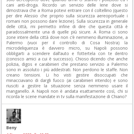
cani anti-droga. Ricordo un servizio delle Iene dove si
dimostrava che a Roma potevi entrare con il coltellino (questo
per dire Alessio che proprio sulla sicurezza aereoportuale i
romani non possono dare lezione). Sulla sicurezza in generale
delle città, mi permetto infine di dire che questa città è
paradossalmente una di quelle più sicure. A Roma ci sono
zone intere della città dove non c’è nemmeno illuminazione, a
Palermo (vuoi per il controllo di Cosa Nostra) la
microdeliquenza è davvero micro, su Napoli possono
obbligarti a scendere dall’auto e fottertela con te dentro
(conosco amici a cui è successo). Chioso dicendo che anche
polizia, digos e carabinieri che prestano servizio a Palermo
sono in assoluto i più addestrati. Non perdono le staffe. Non
creano tensioni. Li ho visti gestire disoccupati che
minacciavano di dargli fuoco (ai carabinieri intendo) e sono
riusciti a gestire la situazione senza nemmeno usare il
manganello. A Napoli non è andata esattamente così, chi si
ricorda le scene mandate in tv sulla manifestazione di Chiano?
Beny