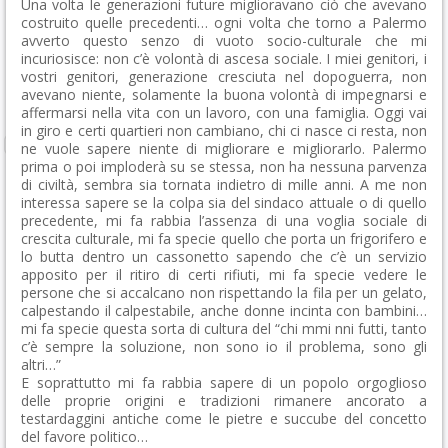
Una volta le generazioni future miglioravano ciò che avevano
costruito quelle precedenti… ogni volta che torno a Palermo
avverto questo senzo di vuoto socio-culturale che mi
incuriosisce: non c’è volontà di ascesa sociale. I miei genitori, i
vostri genitori, generazione cresciuta nel dopoguerra, non
avevano niente, solamente la buona volontà di impegnarsi e
affermarsi nella vita con un lavoro, con una famiglia. Oggi vai
in giro e certi quartieri non cambiano, chi ci nasce ci resta, non
ne vuole sapere niente di migliorare e migliorarlo. Palermo
prima o poi imploderà su se stessa, non ha nessuna parvenza
di civiltà, sembra sia tornata indietro di mille anni. A me non
interessa sapere se la colpa sia del sindaco attuale o di quello
precedente, mi fa rabbia l’assenza di una voglia sociale di
crescita culturale, mi fa specie quello che porta un frigorifero e
lo butta dentro un cassonetto sapendo che c’è un servizio
apposito per il ritiro di certi rifiuti, mi fa specie vedere le
persone che si accalcano non rispettando la fila per un gelato,
calpestando il calpestabile, anche donne incinta con bambini…
mi fa specie questa sorta di cultura del “chi mmi nni futti, tanto
c’è sempre la soluzione, non sono io il problema, sono gli
altri…”
E soprattutto mi fa rabbia sapere di un popolo orgoglioso
delle proprie origini e tradizioni rimanere ancorato a
testardaggini antiche come le pietre e succube del concetto
del favore politico…