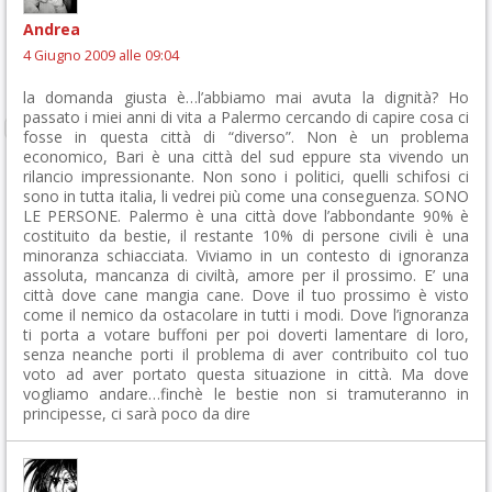
Andrea
4 Giugno 2009 alle 09:04
la domanda giusta è…l’abbiamo mai avuta la dignità? Ho
passato i miei anni di vita a Palermo cercando di capire cosa ci
fosse in questa città di “diverso”. Non è un problema
economico, Bari è una città del sud eppure sta vivendo un
rilancio impressionante. Non sono i politici, quelli schifosi ci
sono in tutta italia, li vedrei più come una conseguenza. SONO
LE PERSONE. Palermo è una città dove l’abbondante 90% è
costituito da bestie, il restante 10% di persone civili è una
minoranza schiacciata. Viviamo in un contesto di ignoranza
assoluta, mancanza di civiltà, amore per il prossimo. E’ una
città dove cane mangia cane. Dove il tuo prossimo è visto
come il nemico da ostacolare in tutti i modi. Dove l’ignoranza
ti porta a votare buffoni per poi doverti lamentare di loro,
senza neanche porti il problema di aver contribuito col tuo
voto ad aver portato questa situazione in città. Ma dove
vogliamo andare…finchè le bestie non si tramuteranno in
principesse, ci sarà poco da dire