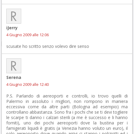
iJerry
4 Giugno 2009 alle 12:06
scusate ho scritto senzo volevo dire senso
Serena
4 Giugno 2009 alle 12:40
P.S. Parlando di aereoporti e controlli, io trovo quelli di
Palermo in assoluto i migliori, non rompono in maniera
eccessiva come da altre parti (Bologna ad esempio) ma
controllano abbastanza. Sono fra i pochi che se ti devi togliere
le scarpe ti danno i calzari sterili (a me è successo e li hanno
forniti), uno dei pochi aereoporti dove la bustina per i
famigerati liquidi è gratis (a Venezia hanno voluto un euro), il
solo aereoporto dove quando arrivi ci stanno i poliziotti ed i