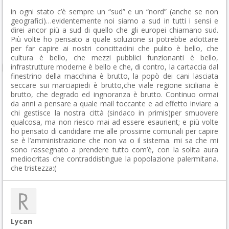
in ogni stato c’è sempre un “sud” e un “nord” (anche se non
geografici)…evidentemente noi siamo a sud in tutti i sensi e
direi ancor più a sud di quello che gli europei chiamano sud.
Più volte ho pensato a quale soluzione si potrebbe adottare
per far capire ai nostri concittadini che pulito è bello, che
cultura è bello, che mezzi pubblici funzionanti è bello,
infrastrutture moderne è bello e che, di contro, la cartaccia dal
finestrino della macchina è brutto, la popò dei cani lasciata
seccare sui marciapiedi è brutto,che viale regione siciliana è
brutto, che degrado ed ingnoranza è brutto. Continuo ormai
da anni a pensare a quale mail toccante e ad effetto inviare a
chi gestisce la nostra città (sindaco in primis)per smuovere
qualcosa, ma non riesco mai ad essere esaurient; e più volte
ho pensato di candidare me alle prossime comunali per capire
se è l’amministrazione che non va o il sistema. mi sa che mi
sono rassegnato a prendere tutto com’è, con la solita aura
mediocritas che contraddistingue la popolazione palermitana.
che tristezza:(
Lycan