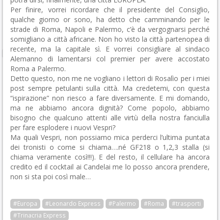
Per finire, vorrei ricordare che il presidente del Consiglio,
qualche giorno or sono, ha detto che camminando per le
strade di Roma, Napoli e Palermo, c’è da vergognarsi perché
somigliano a città africane. Non ho visto la città partenopea di
recente, ma la capitale sì. E vorrei consigliare al sindaco
Alemanno di lamentarsi col premier per avere accostato
Roma a Palermo.
Detto questo, non me ne vogliano i lettori di Rosalìo per i miei
post sempre petulanti sulla città. Ma credetemi, con questa
“ispirazione” non riesco a fare diversamente. E mi domando,
ma ne abbiamo ancora dignità? Come popolo, abbiamo
bisogno che qualcuno attenti alle virtù della nostra fanciulla
per fare esplodere i nuovi Vespri?
Ma quali Vespri, non possiamo mica perderci l’ultima puntata
dei tronisti o come si chiama….né GF218 o 1,2,3 stalla (si
chiama veramente così!!!). E del resto, il cellulare ha ancora
credito ed il cocktail ai Candelai me lo posso ancora prendere,
non si sta poi così male…
#Europa
#Leonardo Express
#Palermo
#Roma
#trasporti
#Trinacria Express