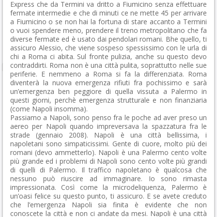
Express che da Termini va dritto a Fiumicino senza effettuare
fermate intermedie e che di minuti ce ne mette 45 per arrivare
a Fiumicino o se non hai la fortuna di stare accanto a Termini
o vuoi spendere meno, prendere il treno metropolitano che fa
diverse fermate ed è usato dai pendolari romani. Bhe quello, ti
assicuro Alessio, che viene sospeso spessissimo con le urla di
chi a Roma ci abita. Sul fronte pulizia, anche su questo devo
contraddirti. Roma non è una città pulita, soprattutto nelle sue
periferie. E nemmeno a Roma si fa la differenziata. Roma
diventerà la nuova emergenza rifiuti fra pochissimo e sarà
un’emergenza ben peggiore di quella vissuta a Palermo in
questi giorni, perchè emergenza strutturale e non finanziaria
(come Napoli insomma).
Passiamo a Napoli, sono penso fra le poche ad aver preso un
aereo per Napoli quando impreversava la spazzatura fra le
strade (gennaio 2008). Napoli è una città bellissima, i
napoletani sono simpaticissimi. Gente di cuore, molto più dei
romani (devo ammetterlo). Napoli è una Palermo cento volte
più grande ed i problemi di Napoli sono cento volte più grandi
di quelli di Palermo. Il traffico napoletano è qualcosa che
nessuno può riuscire ad immaginare. Io sono rimasta
impressionata. Così come la microdeliquenza, Palermo è
un’oasi felice su questo punto, ti assicuro. E se avete creduto
che l’emergenza Napoli sia finita è evidente che non
conoscete la città e non ci andate da mesi. Napoli è una città