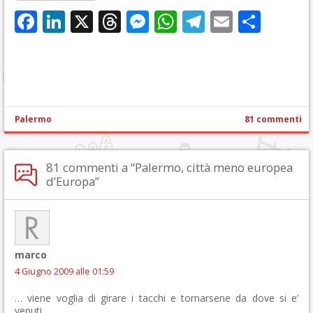
Facebook
LinkedIn
X
Threads
Messenger
WhatsApp
Telegram
Email
Cond
Palermo
81 commenti
81 commenti a “Palermo, città meno europea
d’Europa”
marco
4 Giugno 2009 alle 01:59
… viene voglia di girare i tacchi e tornarsene da dove si e’
venuti.