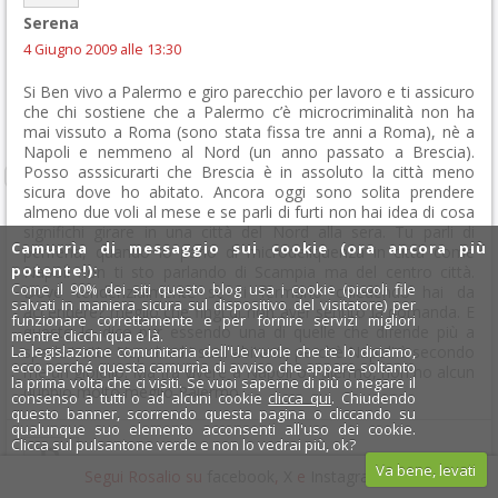
Serena
4 Giugno 2009 alle 13:30
Si Ben vivo a Palermo e giro parecchio per lavoro e ti assicuro
che chi sostiene che a Palermo c’è microcriminalità non ha
mai vissuto a Roma (sono stata fissa tre anni a Roma), nè a
Napoli e nemmeno al Nord (un anno passato a Brescia).
Posso asssicurarti che Brescia è in assoluto la città meno
sicura dove ho abitato. Ancora oggi sono solita prendere
almeno due voli al mese e se parli di furti non hai idea di cosa
significhi girare in una città del Nord alla sera. Tu parli di
Camurrìa di messaggio sui cookie (ora ancora più
periferia, quando io parlo di microdeliquenza in città come
potente!):
Napoli non ti sto parlando di Scampia ma del centro città.
Come il 90% dei siti questo blog usa i cookie (piccoli file
Dove tendenzialmente se ti fermano chiedendo hai da
salvati in maniera sicura sul dispositivo del visitatore) per
accendere? meglio che fingi di non aver sentito la domanda. E
funzionare correttamente e per fornire servizi migliori
questo lo dico pur essendo una di quelle che difende più a
mentre clicchi qua e là.
La legislazione comunitaria dell'Ue vuole che te lo diciamo,
spada tratta Napoli ed i suoi abitanti, perchè Napoli è secondo
ecco perché questa camurrìa di avviso che appare soltanto
me un gioiello. Ma fra vivere a Napoli o Palermo, non ho alcun
la prima volta che ci visiti. Se vuoi saperne di più o negare il
dubbio molto meglio Palermo.
consenso a tutti o ad alcuni cookie
clicca qui
. Chiudendo
questo banner, scorrendo questa pagina o cliccando su
qualunque suo elemento acconsenti all'uso dei cookie.
Clicca sul pulsantone verde e non lo vedrai più, ok?
Va bene, levati
Segui Rosalio su
facebook
,
X
e
Instagram
x