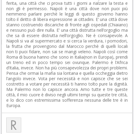
ferita, una città che ci prova tutti i giorni a rialzare la testa e
non gli è permesso. Napoli è una città dove non puoi più
nemmeno parlare perchè le leggi di questo governo hanno
tolto il diritto di libera espressione ai cittadini. E’ una città dove
stanno costruendo discariche di fronte agli ospedali (Chiaiano)
e nessuno può dire nulla. E’ una città distrutta nell’orgoglio ma
che sa di essere distrutta nell’orgoglio. Ne è consapevole. A
Napoli si va al supermercato e si cerca la verdura, i pomodori,
la frutta che provengono dal Marocco perchè di quelli locali
non ti puoi fidare, non sai se mangi veleno. Napoli così come
Roma di buona hanno che sono in Italia(non in Europa), prendi
un treno ed in poco tempo sei ovunque. Palermo è l’Africa
d’Italia, invece. Non ha più consapevolezza dei propri problemi.
Pensa che ormai la mafia sia lontana e quella occheggia dietro
l’angolo invece. Vota per necessità e non capisce che se sei
costretto a votare per necessità ti hanno tolto pure la dignità.
Ma Palermo non lo capisce ancora. Amo tutte e tre queste
città, il mio cuore è diviso negli ultimi tempi su queste tre città,
e lo dico con estremissima sofferenza nessuna delle tre è in
Europa.