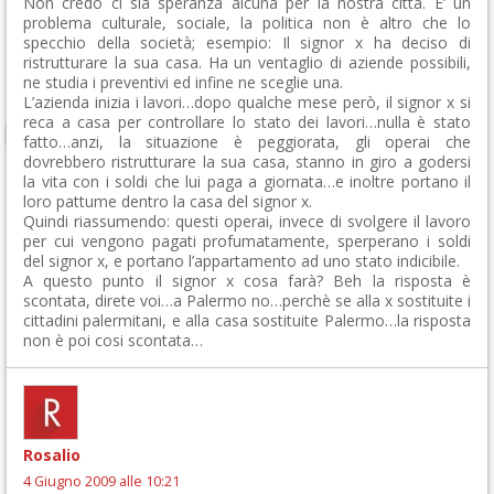
Non credo ci sia speranza alcuna per la nostra città. E’ un
problema culturale, sociale, la politica non è altro che lo
specchio della società; esempio: Il signor x ha deciso di
ristrutturare la sua casa. Ha un ventaglio di aziende possibili,
ne studia i preventivi ed infine ne sceglie una.
L’azienda inizia i lavori…dopo qualche mese però, il signor x si
reca a casa per controllare lo stato dei lavori…nulla è stato
fatto…anzi, la situazione è peggiorata, gli operai che
dovrebbero ristrutturare la sua casa, stanno in giro a godersi
la vita con i soldi che lui paga a giornata…e inoltre portano il
loro pattume dentro la casa del signor x.
Quindi riassumendo: questi operai, invece di svolgere il lavoro
per cui vengono pagati profumatamente, sperperano i soldi
del signor x, e portano l’appartamento ad uno stato indicibile.
A questo punto il signor x cosa farà? Beh la risposta è
scontata, direte voi…a Palermo no…perchè se alla x sostituite i
cittadini palermitani, e alla casa sostituite Palermo…la risposta
non è poi cosi scontata…
Rosalio
4 Giugno 2009 alle 10:21