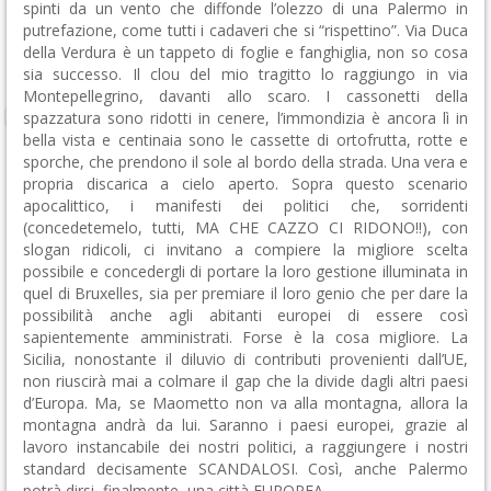
spinti da un vento che diffonde l’olezzo di una Palermo in
putrefazione, come tutti i cadaveri che si “rispettino”. Via Duca
della Verdura è un tappeto di foglie e fanghiglia, non so cosa
sia successo. Il clou del mio tragitto lo raggiungo in via
Montepellegrino, davanti allo scaro. I cassonetti della
spazzatura sono ridotti in cenere, l’immondizia è ancora lì in
bella vista e centinaia sono le cassette di ortofrutta, rotte e
sporche, che prendono il sole al bordo della strada. Una vera e
propria discarica a cielo aperto. Sopra questo scenario
apocalittico, i manifesti dei politici che, sorridenti
(concedetemelo, tutti, MA CHE CAZZO CI RIDONO!!), con
slogan ridicoli, ci invitano a compiere la migliore scelta
possibile e concedergli di portare la loro gestione illuminata in
quel di Bruxelles, sia per premiare il loro genio che per dare la
possibilità anche agli abitanti europei di essere così
sapientemente amministrati. Forse è la cosa migliore. La
Sicilia, nonostante il diluvio di contributi provenienti dall’UE,
non riuscirà mai a colmare il gap che la divide dagli altri paesi
d’Europa. Ma, se Maometto non va alla montagna, allora la
montagna andrà da lui. Saranno i paesi europei, grazie al
lavoro instancabile dei nostri politici, a raggiungere i nostri
standard decisamente SCANDALOSI. Così, anche Palermo
potrà dirsi, finalmente, una città EUROPEA.