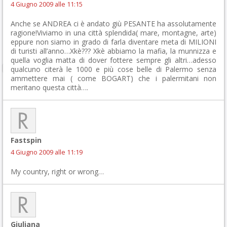
4 Giugno 2009 alle 11:15
Anche se ANDREA ci è andato giù PESANTE ha assolutamente
ragione!Viviamo in una città splendida( mare, montagne, arte)
eppure non siamo in grado di farla diventare meta di MILIONI
di turisti all’anno…Xkè??? Xkè abbiamo la mafia, la munnizza e
quella voglia matta di dover fottere sempre gli altri…adesso
qualcuno citerà le 1000 e più cose belle di Palermo senza
ammettere mai ( come BOGART) che i palermitani non
meritano questa città….
Fastspin
4 Giugno 2009 alle 11:19
My country, right or wrong…
Giuliana