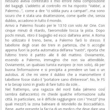
nessuno aveva contestato il mio errore nella composizione
del bagagli. L’addetto al controllo mi ha risposto “Vabbe’, a
Palermo…”, come a dire “ci siddia puru a campari”…ma sono
sicuro che è stata una disattenzione, come quelle che, senza
dubbio, accadono in tutto il mondo.
Arrivo a Palermo fissato per le 13:10 con volo Air One. Con
cinque minuti di ritardo, l’aeromobile tocca la pista. Dopo
pochi minuti, ritiro il bagaglio ed esco dall’area arrivi. A Roma
ho utilizzato il treno, bene, a Palermo farò lo stesso. Il
tabellone degli orari dei treni in partenza, che ti accoglie
appena fuori la porta automatica dell’area “nastri”, riporta che
l’ultimo treno è partito alle 8 del mattino. Ovviamente,
essendo a Palermo, immagino che non sia attendibile.
Ovviamente, un qualsiasi turista europeo (e non solo), dà per
buona l’informazione e si precipita a prendere un taxi o un
autobus. Al che mi viene il dubbio che a manomettere il
tabellone fosse stato il “portatore sano d’interesse”. No, le FS
e la Gesap sono in grado di fare tutto da sole…
Nel frattempo, una ragazza del nord Italia (almeno così
sembra dall’accento) mi chiede qualche informazione sulla
città. In particolare, se è difficile raggiungere con i “mezzi” (ma
quali mezzi?) la zona balneare di Mondello da Boccadifalco.
Bene, avete presente la faccia di un medico che deve dare una