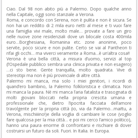
Ciao. Dal 98 non abito più a Palermo. Dopo qualche anno
nella Capitale, oggi sono stanziale a Verona.
Roma, e concordo con Serena, non è pulita e non è sicura. Se
non hai un reddito di 2 mila euro netti al mese e ti vuoi fare
una famiglia vivi male, molto male… provate a fare un giro
nelle nuove zone residenziali dove un bilocale costa 400mila
euro…Borghesiana, Romanina etc. zone anonime, poco
servite, poco sicure e non pulite. Certo se vai al Pantheon ti
rifai gli occhi… ma viverci veramente a Roma…è un’altra cosa!!
Verona è una bella città, a misura d’uomo, servizi al top
(l’Ospedale pubblico sembra una clinica privata e non esagero)
…ci sto bene. Gente tranquilla, molto quadrata. Vive di
stereotipi ma non è più provinciale di altre città.
Palermo mi manca, ma solo i miei genitori, i ricordi di
quand’ero bambino, la Palermo folkloristica e climatica. Non
mi manca la paura. Nè mi manca l’aria fatalista e trasognata di
molti giovani bloccati nella propria crescita umana e
professionale che, dietro l’ipocrita facciata dell’amore
travolgente per la propria città (io, via da Palermo…mai!tu, a
Verona, mischiiiino!)e della voglia di cambiare le cose (voglio
fare qualcosa per la mia città… e poi mi cerco l’amico politico),
hanno una paura enorme di confrontarsi e rischiare di dover
costruirsi un futuro da soli. Fuori. In Italia. In Europa.