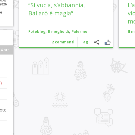
10:48
“Si vucìa, s’abbannìa,
L’
 2026
Ballarò è magia”
vi
 e
mo
,
,
Fotoblog
Il meglio di
Palermo
Il m
2 commenti
Tag
24 ore
)
foto