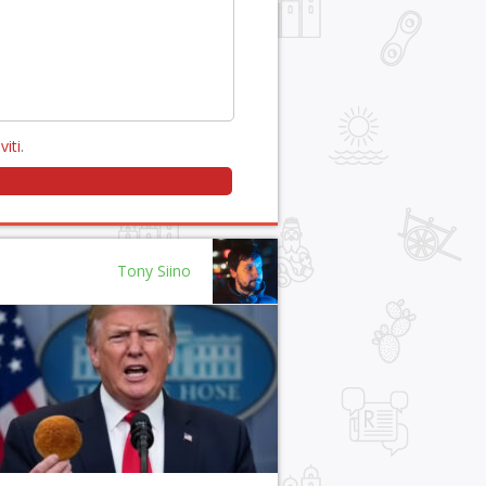
viti
.
Tony Siino