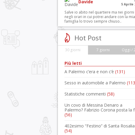
Davide
5 Aprile
Salve io abito nel quartiere ma nei giorni
negli orari in cui potrei andare con la mia
famiglia lo trovo sempre chiuso..
Hot Post
30 giorni
7 giorni
Oggi / 
Più letti
A Palermo c’era e non c’è
(131)
Sesso in automobile a Palermo
(113
Statistiche commenti
(58)
Un covo di Messina Denaro a
Palermo? Fabrizio Corona posta la 
(56)
402esimo “Festino” di Santa Rosalia
(54)