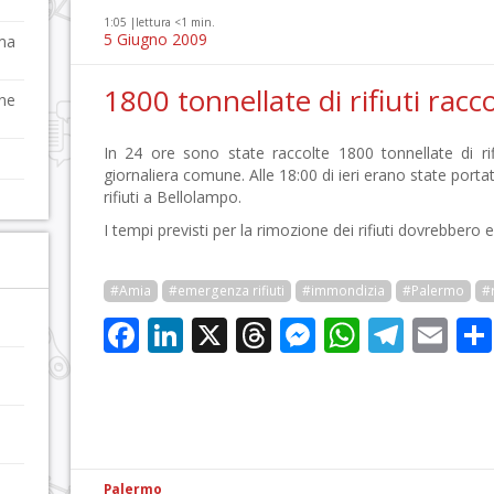
1:05 |
lettura <1 min.
5 Giugno 2009
 ma
1800 tonnellate di rifiuti racc
one
In 24 ore sono state raccolte 1800 tonnellate di rifi
giornaliera comune. Alle 18:00 di ieri erano state porta
rifiuti a Bellolampo.
I tempi previsti per la rimozione dei rifiuti dovrebbero e
#Amia
#emergenza rifiuti
#immondizia
#Palermo
#r
Facebook
LinkedIn
X
Threads
Messenge
WhatsA
Tele
Em
Palermo