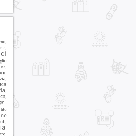
,
rmo
,
nia
di
glio
,
tura
oni
,
zia
,
uca
ia
,
ca
,
,
ni
tito
one
iuti
,
lia
,
,
tro