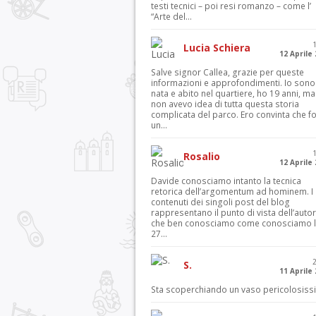
testi tecnici – poi resi romanzo – come l’
“Arte del...
Lucia Schiera
12 Aprile
Salve signor Callea, grazie per queste
informazioni e approfondimenti. Io sono
nata e abito nel quartiere, ho 19 anni, ma
non avevo idea di tutta questa storia
complicata del parco. Ero convinta che f
un...
Rosalio
12 Aprile
Davide conosciamo intanto la tecnica
retorica dell’argomentum ad hominem. I
contenuti dei singoli post del blog
rappresentano il punto di vista dell’autor
che ben conosciamo come conosciamo l’
27...
S.
11 Aprile
Sta scoperchiando un vaso pericolosiss