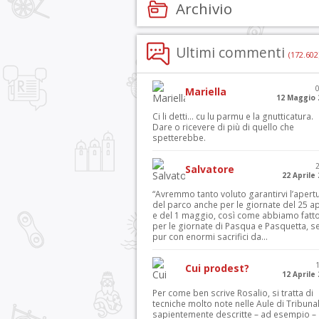
Archivio
Ultimi commenti
(172.602
Mariella
12 Maggio 
Ci li detti… cu lu parmu e la gnutticatura.
Dare o ricevere di più di quello che
spetterebbe.
Salvatore
22 Aprile
“Avremmo tanto voluto garantirvi l’apert
del parco anche per le giornate del 25 ap
e del 1 maggio, così come abbiamo fatt
per le giornate di Pasqua e Pasquetta, s
pur con enormi sacrifici da...
Cui prodest?
12 Aprile
Per come ben scrive Rosalio, si tratta di
tecniche molto note nelle Aule di Tribuna
sapientemente descritte – ad esempio – 