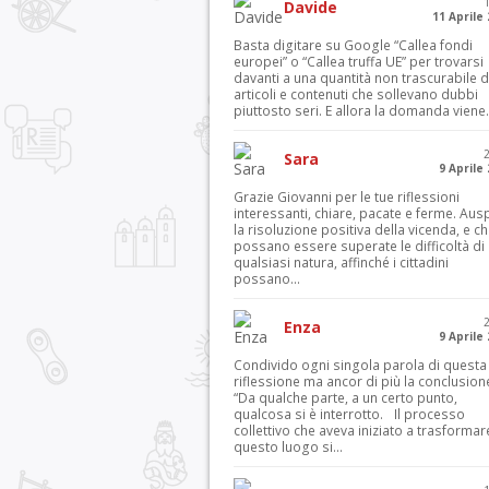
Davide
11 Aprile
Basta digitare su Google “Callea fondi
europei” o “Callea truffa UE” per trovarsi
davanti a una quantità non trascurabile d
articoli e contenuti che sollevano dubbi
piuttosto seri. E allora la domanda viene.
Sara
9 Aprile
Grazie Giovanni per le tue riflessioni
interessanti, chiare, pacate e ferme. Aus
la risoluzione positiva della vicenda, e c
possano essere superate le difficoltà di
qualsiasi natura, affinché i cittadini
possano...
Enza
9 Aprile
Condivido ogni singola parola di questa
riflessione ma ancor di più la conclusion
“Da qualche parte, a un certo punto,
qualcosa si è interrotto. Il processo
collettivo che aveva iniziato a trasformar
questo luogo si...