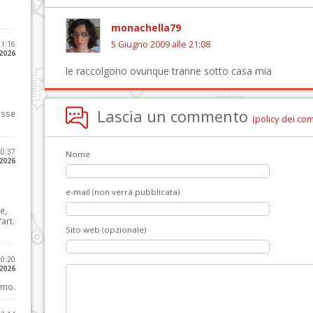
monachella79
5 Giugno 2009 alle 21:08
11:16
 2026
le raccolgono ovunque tranne sotto casa mia
Lascia un commento
osse
(policy dei co
10:37
Nome
 2026
e-mail (non verrà pubblicata)
e,
art.
Sito web (opzionale)
20:20
 2026
imo.