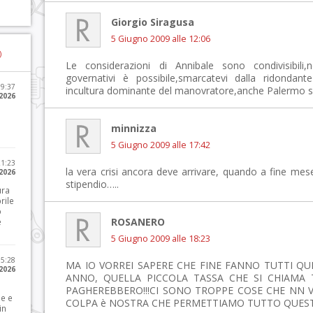
Giorgio Siragusa
5 Giugno 2009 alle 12:06
)
Le considerazioni di Annibale sono condivisibili
governativi è possibile,smarcatevi dalla ridondant
09:37
incultura dominante del manovratore,anche Palermo 
2026
minnizza
5 Giugno 2009 alle 17:42
21:23
la vera crisi ancora deve arrivare, quando a fine mes
 2026
stipendio…..
ura
rile
o
ROSANERO
e
5 Giugno 2009 alle 18:23
15:28
MA IO VORREI SAPERE CHE FINE FANNO TUTTI QU
 2026
ANNO, QUELLA PICCOLA TASSA CHE SI CHIAMA T
PAGHEREBBERO!!!CI SONO TROPPE COSE CHE NN 
le e
COLPA è NOSTRA CHE PERMETTIAMO TUTTO QUESTO
in