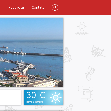
y
Pubblicità
Contatti
30°C
domenica 9 ago