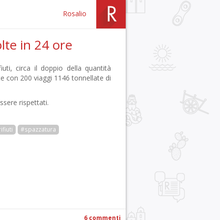
Rosalio
olte in 24 ore
uti, circa il doppio della quantità
te con 200 viaggi 1146 tonnellate di
ssere rispettati.
ifiuti
#spazzatura
r
pp
gram
ail
Condividi
6 commenti