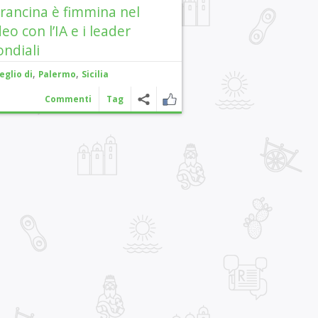
arancina è fimmina nel
deo con l’IA e i leader
ndiali
,
,
eglio di
Palermo
Sicilia
Commenti
Tag