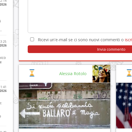
12:14
 2026
i
..
Ricevi un'e-mail se ci sono nuovi commenti o
iscri
23:25
 2026
pico
he
Alessia Rotolo
21:41
 2026
e:
e