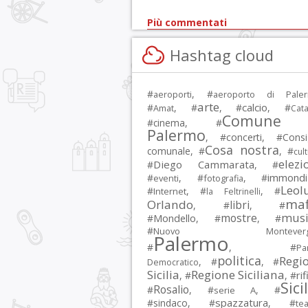
Più commentati
Hashtag cloud
#
, #
aeroporti
aeroporto di Pale
arte
calcio
#
, #
, #
, #
Amat
Cata
Comune 
#
cinema
, #
Palermo
, #
concerti
, #
Consi
Cosa nostra
comunale
, #
, #
cul
elezi
Diego Cammarata
#
, #
immondi
#
, #
, #
eventi
fotografia
Leol
#
, #
, #
Internet
la Feltrinelli
maf
Orlando
libri
, #
, #
musi
mostre
#
Mondello
, #
, #
#
Nuovo Montevergi
Palermo
#
, #
Par
politica
Regi
, #
, #
Democratico
Sicilia
Regione Siciliana
rif
, #
, #
Sici
Rosalio
#
, #
, #
serie A
spazzatura
#
sindaco
, #
, #
tea