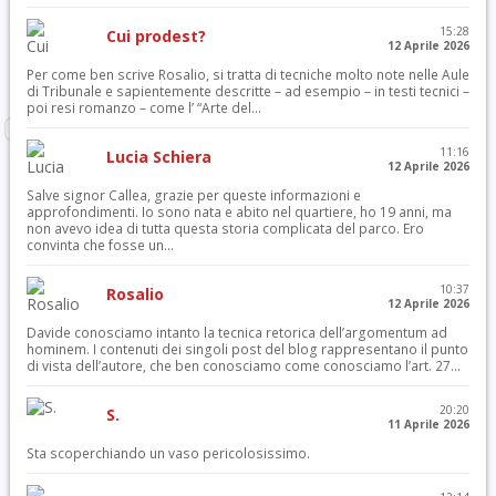
15:28
Cui prodest?
12 Aprile 2026
Per come ben scrive Rosalio, si tratta di tecniche molto note nelle Aule
di Tribunale e sapientemente descritte – ad esempio – in testi tecnici –
poi resi romanzo – come l’ “Arte del...
11:16
Lucia Schiera
12 Aprile 2026
Salve signor Callea, grazie per queste informazioni e
approfondimenti. Io sono nata e abito nel quartiere, ho 19 anni, ma
non avevo idea di tutta questa storia complicata del parco. Ero
convinta che fosse un...
10:37
Rosalio
12 Aprile 2026
Davide conosciamo intanto la tecnica retorica dell’argomentum ad
hominem. I contenuti dei singoli post del blog rappresentano il punto
di vista dell’autore, che ben conosciamo come conosciamo l’art. 27...
20:20
S.
11 Aprile 2026
Sta scoperchiando un vaso pericolosissimo.