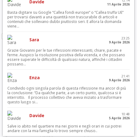
12:14
Davide
11 Aprile 2026
Basta digitare su Google “Callea fondi europei” o “Callea truffa UE”
per trovarsi davanti a una quantità non trascurabile di articoli e
contenuti che sollevano dubbi piuttosto seri. E allora la domanda
viene...
23:25
Sara
9 Aprile 2026
Grazie Giovanni per le tue riflessioni interessanti, chiare, pacate e
ferme. Auspico la risoluzione positiva della vicenda, e che possano
essere superate le difficoltà di qualsiasi natura, affinché i cittadini
possano...
21:41
Enza
9 Aprile 2026
Condivido ogni singola parola di questa riflessione ma ancor di più
la conclusione: “Da qualche parte, a un certo punto, qualcosa si è
interrotto. Il processo collettivo che aveva iniziato a trasformare
questo luogo si...
10:48
Davide
5 Aprile 2026
Salve io abito nel quartiere ma nei giorni e negli orari in cui potrei
andare con la mia famiglia lo trovo sempre chiuso..