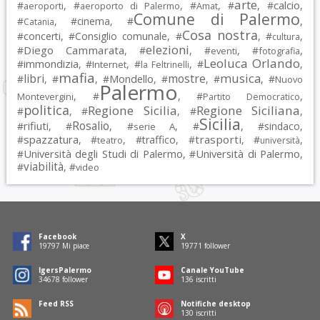
arte
calcio
#
, #
, #
, #
, #
,
aeroporti
aeroporto di Palermo
Amat
Comune di Palermo
#
, #
cinema
, #
,
Catania
Cosa nostra
#
concerti
, #
Consiglio comunale
, #
, #
,
cultura
elezioni
Diego Cammarata
#
, #
, #
, #
,
eventi
fotografia
Leoluca Orlando
immondizia
#
, #
, #
, #
,
Internet
la Feltrinelli
mafia
musica
libri
mostre
#
, #
, #
Mondello
, #
, #
, #
Nuovo
Palermo
, #
, #
,
Montevergini
Partito Democratico
politica
Regione Sicilia
Regione Siciliana
#
, #
, #
,
Sicilia
Rosalio
rifiuti
#
, #
, #
, #
, #
sindaco
,
serie A
spazzatura
trasporti
#
, #
, #
traffico
, #
, #
,
teatro
università
Università degli Studi di Palermo
Università di Palermo
#
, #
,
viabilità
#
, #
video
Facebook
X
19797
Mi piace
19771
follower
IgersPalermo
Canale YouTube
34678
follower
136
iscritti
Feed RSS
Notifiche desktop
130
iscritti