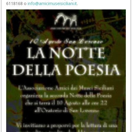
6118168 o
info@amicimuseisiciliani.it
.