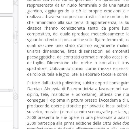
rappresentata da un nudo femminile o da una natur
giardino, aggiungendo a ciò le proprie emozioni e r
realizza attraverso corposi contrasti di luci e ombre, i
che rimandano alla sua terra di appartenenza, la Sicil
classica l’hanno condizionata tanto da porre l’
compositivo, del quale riproduce meticolosamente l’an
sguardo attento si posa anche sulle figure femminili, cal
quali descrive uno stato d’animo vagamente malinconi
un’altra dimensione, fatta di sensazioni ed emotivi
paesaggistiche, dai contrasti cromatici molto accesi e c
dettaglio. Dimensione che mette a contatto i trasco
spettatore. Utilizzando quindi come mezzo espressivo 
dell’olio su tela e legno, Stella Febbraro tocca le corde 
Pittrice dall’attività poliedrica, subito dopo il consegu
Damiani Almeyda di Palermo inizia a lavorare nel camp
dipinti, tele, maioliche e porcellane), attività ch
consegue il diploma in pittura presso l’Accademia di B
producendo opere pittoriche per privati e locali pubblic
su vetro, murales) e realizzando scenografie per la tv, p
2008 presenta le sue opere in una personale a palaz
2009 partecipa alla prima edizione della
Città delle do
manifestazione dedicata all’imprenditoria e alla crea