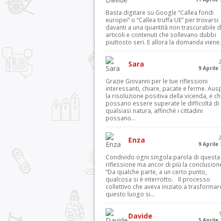
Basta digitare su Google “Callea fondi
europei” o “Callea truffa UE” per trovarsi
davanti a una quantità non trascurabile d
articoli e contenuti che sollevano dubbi
piuttosto seri. E allora la domanda viene.
Sara
9 Aprile
Grazie Giovanni per le tue riflessioni
interessanti, chiare, pacate e ferme. Aus
la risoluzione positiva della vicenda, e c
possano essere superate le difficoltà di
qualsiasi natura, affinché i cittadini
possano...
Enza
9 Aprile
Condivido ogni singola parola di questa
riflessione ma ancor di più la conclusion
“Da qualche parte, a un certo punto,
qualcosa si è interrotto. Il processo
collettivo che aveva iniziato a trasformar
questo luogo si...
Davide
5 Aprile