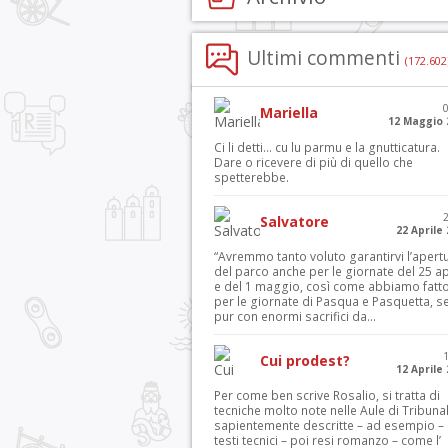
Ultimi commenti
(172.602
Mariella
12 Maggio 
Ci li detti… cu lu parmu e la gnutticatura.
Dare o ricevere di più di quello che
spetterebbe.
Salvatore
22 Aprile
“Avremmo tanto voluto garantirvi l’apert
del parco anche per le giornate del 25 ap
e del 1 maggio, così come abbiamo fatt
per le giornate di Pasqua e Pasquetta, s
pur con enormi sacrifici da...
Cui prodest?
12 Aprile
Per come ben scrive Rosalio, si tratta di
tecniche molto note nelle Aule di Tribuna
sapientemente descritte – ad esempio – 
testi tecnici – poi resi romanzo – come l’