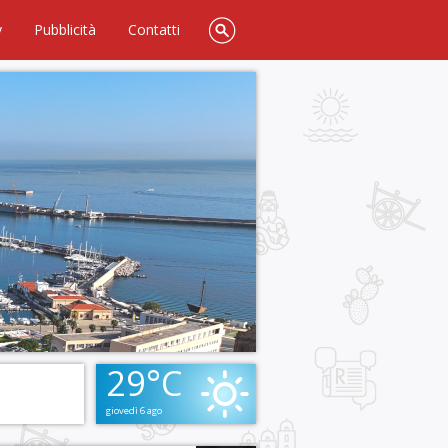
y
Pubblicità
Contatti
29°C
giovedì 6 ago