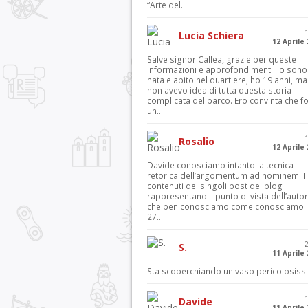
“Arte del...
Lucia Schiera
12 Aprile
Salve signor Callea, grazie per queste
informazioni e approfondimenti. Io sono
nata e abito nel quartiere, ho 19 anni, ma
non avevo idea di tutta questa storia
complicata del parco. Ero convinta che f
un...
Rosalio
12 Aprile
Davide conosciamo intanto la tecnica
retorica dell’argomentum ad hominem. I
contenuti dei singoli post del blog
rappresentano il punto di vista dell’autor
che ben conosciamo come conosciamo l’
27...
S.
11 Aprile
Sta scoperchiando un vaso pericolosiss
Davide
11 Aprile