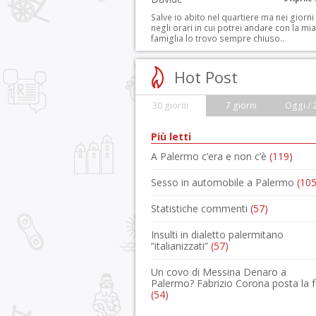
Salve io abito nel quartiere ma nei giorni
negli orari in cui potrei andare con la mia
famiglia lo trovo sempre chiuso..
Hot Post
30 giorni
7 giorni
Oggi / 
Più letti
A Palermo c’era e non c’è
(119)
Sesso in automobile a Palermo
(105
Statistiche commenti
(57)
Insulti in dialetto palermitano
“italianizzati”
(57)
Un covo di Messina Denaro a
Palermo? Fabrizio Corona posta la 
(54)