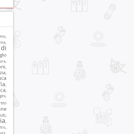
,
rmo
,
nia
di
glio
,
tura
oni
,
zia
,
uca
ia
,
ca
,
,
ni
tito
one
iuti
,
lia
,
,
tro
,
sità