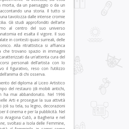
a morta, da un paesaggio o da un
accontando una storia. Il tutto si
n una tavolozza dalle intense cromie
ia. Gli studi approfonditi dell’arte
uomo al centro del suo universo
atomia ed esalta il vigore. Il suo
ate in contesti quasi surreali, delle
co. Alla ritrattistica si affianca
tà che trovano spazio in immagini
aratterizzati da un’attenta cura del
rsi personali dell’artista con lo
il figurativo, reso con l’utilizzo
dell’anima di chi osserva.
imento del diploma al Liceo Artistico
o del restauro (di mobili antichi,
e non ha mai abbandonato. Nel 1996
elle Arti e prosegue la sua attività
i (oli su tela, su legno, decorazioni
er il cinema e per la pubblicità. Nel
zo Aragona Cutò, a Bagheria e nel
nne
, svoltasi a Isola delle Femmine,
tività al femminile, in campi come