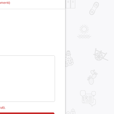
mmenti)
viti
.