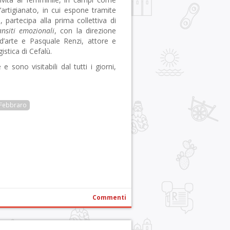
, l’artigianato, in cui espone tramite
, partecipa alla prima collettiva di
nsiti emozionali
, con la direzione
 d’arte e Pasquale Renzi, attore e
istica di Cefalù.
sono visitabili dal tutti i giorni,
 Febbraro
r
pp
gram
ail
Condividi
Commenti