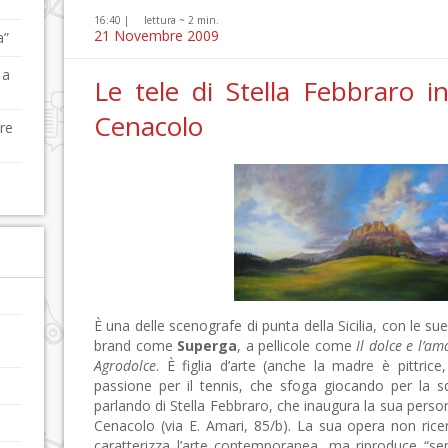
16:40 |
lettura ~
2
min.
21 Novembre 2009
a”
 a
Le tele di Stella Febbraro 
Cenacolo
re
È una delle scenografe di punta della Sicilia, con le sue 
brand come
Superga
, a pellicole come
Il dolce e l’am
Agrodolce
. È figlia d’arte (anche la madre è pittrice,
passione per il tennis, che sfoga giocando per la s
parlando di Stella Febbraro, che inaugura la sua person
Cenacolo (via E. Amari, 85/b).
La sua opera non ricer
caratterizza l’arte contemporanea, ma riproduce “se