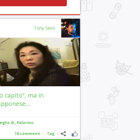
Tony Siino
o capito”, ma in
apponese…
,
eglio di
Palermo
18 commenti
Tag