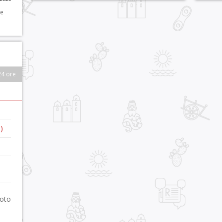
 e
24 ore
)
foto