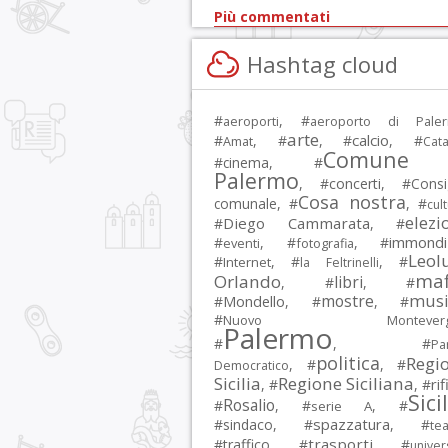
Più commentati
Hashtag cloud
#
, #
aeroporti
aeroporto di Pale
arte
calcio
#
, #
, #
, #
Amat
Cata
Comune 
#
cinema
, #
Palermo
, #
concerti
, #
Consi
Cosa nostra
comunale
, #
, #
cul
elezi
Diego Cammarata
#
, #
immondi
#
, #
, #
eventi
fotografia
Leol
#
, #
, #
Internet
la Feltrinelli
maf
Orlando
libri
, #
, #
musi
mostre
#
Mondello
, #
, #
#
Nuovo Montevergi
Palermo
#
, #
Par
politica
Regi
, #
, #
Democratico
Sicilia
Regione Siciliana
rif
, #
, #
Sici
Rosalio
#
, #
, #
serie A
spazzatura
#
sindaco
, #
, #
tea
trasporti
#
traffico
, #
, #
univer