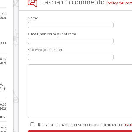
Lascia un commento
(policy dei co
11:16
 2026
Nome
e-mail (non verrà pubblicata)
osse
Sito web (opzionale)
10:37
 2026
e,
art.
20:20
 2026
imo.
Ricevi un'e-mail se ci sono nuovi commenti o
iscri
12:14
 2026