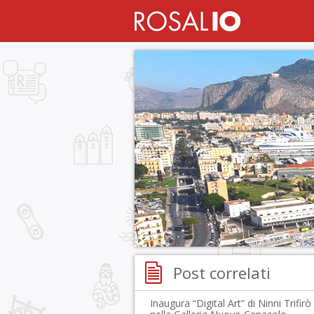
Post correlati
Inaugura “Digital Art” di Ninni Trifirò