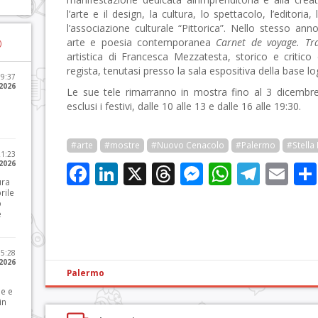
l’arte e il design, la cultura, lo spettacolo, l’editoria
l’associazione culturale “Pittorica”. Nello stesso anno
arte e poesia contemporanea
Carnet de voyage. Tra
)
artistica di Francesca Mezzatesta, storico e critico
regista, tenutasi presso la sala espositiva della base log
09:37
2026
Le sue tele rimarranno in mostra fino al 3 dicembre e 
esclusi i festivi, dalle 10 alle 13 e dalle 16 alle 19:30.
#arte
#mostre
#Nuovo Cenacolo
#Palermo
#Stella
21:23
 2026
Facebook
LinkedIn
X
Threads
Messenge
WhatsA
Tele
Em
ura
rile
o
e
15:28
 2026
Palermo
le e
in