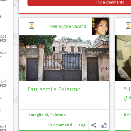
i
..
Mariangela Vacanti
23:25
 2026
pico
he
21:41
 2026
Fantasmi a Palermo
“H
gi
e:
e
,
Il meglio di
Palermo
Il m
61 commenti
Tag
10:48
 2026