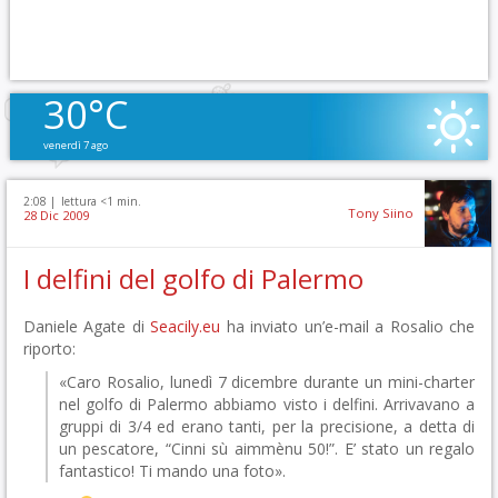
30°C
venerdì 7 ago
2:08 |
lettura <1 min.
Tony Siino
28 Dic 2009
I delfini del golfo di Palermo
Daniele Agate di
Seacily.eu
ha inviato un’e-mail a Rosalio che
riporto:
«Caro Rosalio, lunedì 7 dicembre durante un mini-charter
nel golfo di Palermo abbiamo visto i delfini. Arrivavano a
gruppi di 3/4 ed erano tanti, per la precisione, a detta di
un pescatore, “Cinni sù aimmènu 50!”. E’ stato un regalo
fantastico! Ti mando una foto».