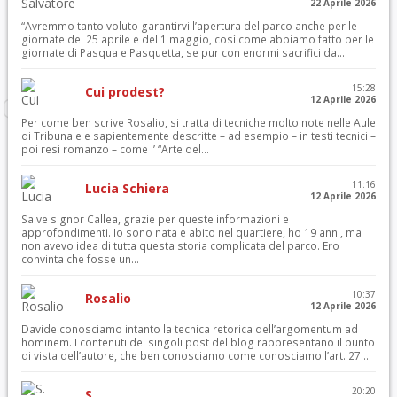
22 Aprile 2026
“Avremmo tanto voluto garantirvi l’apertura del parco anche per le
giornate del 25 aprile e del 1 maggio, così come abbiamo fatto per le
giornate di Pasqua e Pasquetta, se pur con enormi sacrifici da...
15:28
Cui prodest?
12 Aprile 2026
Per come ben scrive Rosalio, si tratta di tecniche molto note nelle Aule
di Tribunale e sapientemente descritte – ad esempio – in testi tecnici –
poi resi romanzo – come l’ “Arte del...
11:16
Lucia Schiera
12 Aprile 2026
Salve signor Callea, grazie per queste informazioni e
approfondimenti. Io sono nata e abito nel quartiere, ho 19 anni, ma
non avevo idea di tutta questa storia complicata del parco. Ero
convinta che fosse un...
10:37
Rosalio
12 Aprile 2026
Davide conosciamo intanto la tecnica retorica dell’argomentum ad
hominem. I contenuti dei singoli post del blog rappresentano il punto
di vista dell’autore, che ben conosciamo come conosciamo l’art. 27...
20:20
S.