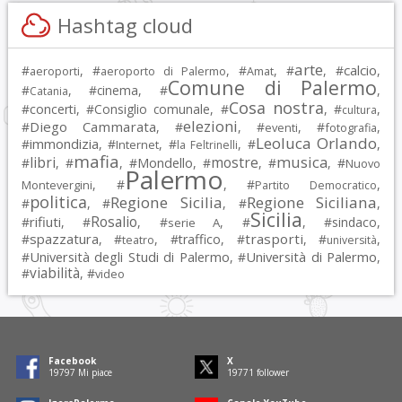
Hashtag cloud
arte
calcio
#
, #
, #
, #
, #
,
aeroporti
aeroporto di Palermo
Amat
Comune di Palermo
#
, #
cinema
, #
,
Catania
Cosa nostra
#
concerti
, #
Consiglio comunale
, #
, #
,
cultura
elezioni
Diego Cammarata
#
, #
, #
, #
,
eventi
fotografia
Leoluca Orlando
immondizia
#
, #
, #
, #
,
Internet
la Feltrinelli
mafia
musica
libri
mostre
#
, #
, #
Mondello
, #
, #
, #
Nuovo
Palermo
, #
, #
,
Montevergini
Partito Democratico
politica
Regione Sicilia
Regione Siciliana
#
, #
, #
,
Sicilia
Rosalio
rifiuti
#
, #
, #
, #
, #
sindaco
,
serie A
spazzatura
trasporti
#
, #
, #
traffico
, #
, #
,
teatro
università
Università degli Studi di Palermo
Università di Palermo
#
, #
,
viabilità
#
, #
video
Facebook
X
19797
Mi piace
19771
follower