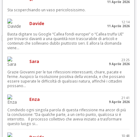
11 Aprile 2026
Sta scoperchiando un vaso pericolosissimo.
12:14
Davide
11 Aprile 2026
Basta digitare su Google “Callea fondi europei” o “Callea truffa UE”
per trovarsi davanti a una quantità non trascurabile di articoli e
contenuti che sollevano dubbi piuttosto seri. E allora la domanda
viene...
23:25
Sara
9 Aprile 2026
Grazie Giovanni per le tue riflessioni interessanti, chiare, pacate e
ferme. Auspico la risoluzione positiva della vicenda, e che possano
essere superate le difficoltà di qualsiasi natura, affinché i cittadini
possano...
21:41
Enza
9 Aprile 2026
Condivido ogni singola parola di questa riflessione ma ancor di più
la conclusione: “Da qualche parte, a un certo punto, qualcosa si è
interrotto. Il processo collettivo che aveva iniziato a trasformare
questo luogo si...
10:48