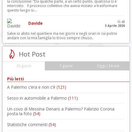
la conclusione: “Da qualche parte, a un certo punto, qualcosa si è
interrotto. Il processo collettivo che aveva iniziato a trasformare
questo luogo si...
10:48
Davide
5 Aprile 2026
Salve io abito nel quartiere ma nei giorni e negli orari in cui potrei
andare con la mia famiglia lo trovo sempre chiuso..
Hot Post
30 giorni
7 giorni
Oggi / 24 ore
Più letti
A Palermo c’era e non c’è
(121)
Sesso in automobile a Palermo
(111)
Un covo di Messina Denaro a Palermo? Fabrizio Corona
posta la foto
(54)
Statistiche commenti
(54)