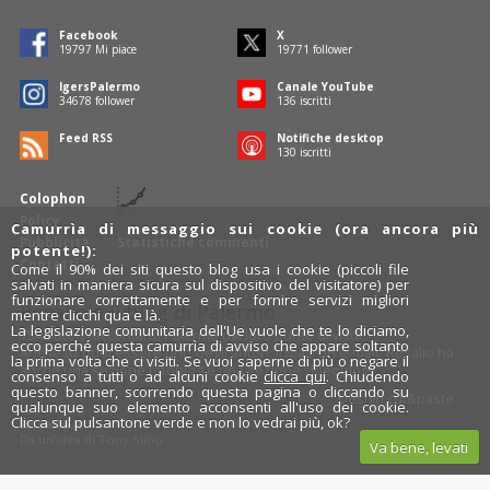
Facebook
X
19797
Mi piace
19771
follower
IgersPalermo
Canale YouTube
34678
follower
136
iscritti
Feed RSS
Notifiche desktop
130
iscritti
Colophon
Policy
Camurrìa di messaggio sui cookie (ora ancora più
Pubblicità
Statistiche commenti
potente!):
Contatti
Come il 90% dei siti questo blog usa i cookie (piccoli file
salvati in maniera sicura sul dispositivo del visitatore) per
funzionare correttamente e per fornire servizi migliori
Rosalio è il blog di Palermo
mentre clicchi qua e là.
La legislazione comunitaria dell'Ue vuole che te lo diciamo,
754 autori
raccontano Palermo dal loro punto di vista.
ecco perché questa camurrìa di avviso che appare soltanto
Anche tu puoi essere uno degli autori: inviaci un'
e-mail
. Rosalio ha
la prima volta che ci visiti. Se vuoi saperne di più o negare il
anche una sezione
fotoblog
e una sezione
videoblog
.
consenso a tutti o ad alcuni cookie
clicca qui
. Chiudendo
questo banner, scorrendo questa pagina o cliccando su
Design
cut&paste
qualunque suo elemento acconsenti all'uso dei cookie.
Clicca sul pulsantone verde e non lo vedrai più, ok?
Rosalio.it
Da un'idea di
Tony Siino
Va bene, levati
Segui Rosalio su
facebook
,
X
e
Instagram
x