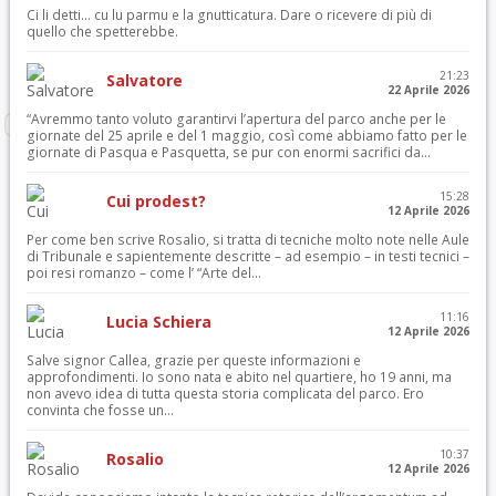
Ci li detti… cu lu parmu e la gnutticatura. Dare o ricevere di più di
quello che spetterebbe.
21:23
Salvatore
22 Aprile 2026
“Avremmo tanto voluto garantirvi l’apertura del parco anche per le
giornate del 25 aprile e del 1 maggio, così come abbiamo fatto per le
giornate di Pasqua e Pasquetta, se pur con enormi sacrifici da...
15:28
Cui prodest?
12 Aprile 2026
Per come ben scrive Rosalio, si tratta di tecniche molto note nelle Aule
di Tribunale e sapientemente descritte – ad esempio – in testi tecnici –
poi resi romanzo – come l’ “Arte del...
11:16
Lucia Schiera
12 Aprile 2026
Salve signor Callea, grazie per queste informazioni e
approfondimenti. Io sono nata e abito nel quartiere, ho 19 anni, ma
non avevo idea di tutta questa storia complicata del parco. Ero
convinta che fosse un...
10:37
Rosalio
12 Aprile 2026