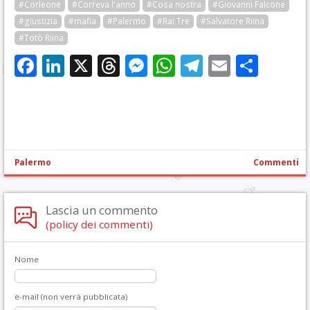
#Corleone
#Correva l'anno
#Cosa nostra
#Giovanni Falcone
#giustizia
#mafia
#Palermo
#Rai Tre
#Salvatore Riina
#Totò Riina
Facebook
LinkedIn
X
Threads
Messenger
WhatsApp
Telegram
Email
Cond
Palermo
Commenti
Lascia un commento
(policy dei commenti)
Nome
e-mail (non verrà pubblicata)