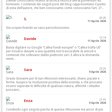
Davide conosciamo intanto la tecnica retorica dell’argomentum ad
hominem. I contenuti dei singoli post del blog rappresentano il punto
di vista dell’autore, che ben conosciamo come conosciamo l’art. 27...
20:20
S.
11 Aprile 2026
Sta scoperchiando un vaso pericolosissimo.
12:14
Davide
11 Aprile 2026
Basta digitare su Google “Callea fondi europei” o “Callea truffa UE”
per trovarsi davanti a una quantità non trascurabile di articoli e
contenuti che sollevano dubbi piuttosto seri. E allora la domanda
viene...
23:25
Sara
9 Aprile 2026
Grazie Giovanni per le tue riflessioni interessanti, chiare, pacate e
ferme. Auspico la risoluzione positiva della vicenda, e che possano
essere superate le difficoltà di qualsiasi natura, affinché i cittadini
possano...
21:41
Enza
9 Aprile 2026
Condivido ogni singola parola di questa riflessione ma ancor di più