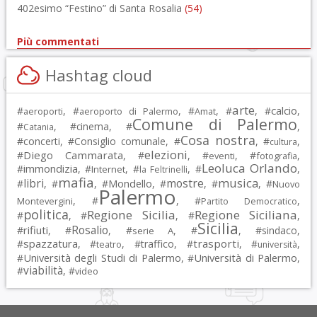
402esimo “Festino” di Santa Rosalia
(54)
Più commentati
Hashtag cloud
arte
calcio
#
, #
, #
, #
, #
,
aeroporti
aeroporto di Palermo
Amat
Comune di Palermo
#
, #
cinema
, #
,
Catania
Cosa nostra
#
concerti
, #
Consiglio comunale
, #
, #
,
cultura
elezioni
Diego Cammarata
#
, #
, #
, #
,
eventi
fotografia
Leoluca Orlando
immondizia
#
, #
, #
, #
,
Internet
la Feltrinelli
mafia
musica
libri
mostre
#
, #
, #
Mondello
, #
, #
, #
Nuovo
Palermo
, #
, #
,
Montevergini
Partito Democratico
politica
Regione Sicilia
Regione Siciliana
#
, #
, #
,
Sicilia
Rosalio
rifiuti
#
, #
, #
, #
, #
sindaco
,
serie A
spazzatura
trasporti
#
, #
, #
traffico
, #
, #
,
teatro
università
Università degli Studi di Palermo
Università di Palermo
#
, #
,
viabilità
#
, #
video