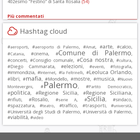
402esimo “Festino” di Santa Rosalia
(54)
Più commentati
Hashtag cloud
arte
calcio
#
, #
, #
, #
, #
,
aeroporti
aeroporto di Palermo
Amat
Comune di Palermo
#
, #
cinema
, #
,
Catania
Cosa nostra
#
concerti
, #
Consiglio comunale
, #
, #
,
cultura
elezioni
Diego Cammarata
#
, #
, #
, #
,
eventi
fotografia
Leoluca Orlando
immondizia
#
, #
, #
, #
,
Internet
la Feltrinelli
mafia
musica
libri
mostre
#
, #
, #
Mondello
, #
, #
, #
Nuovo
Palermo
, #
, #
,
Montevergini
Partito Democratico
politica
Regione Sicilia
Regione Siciliana
#
, #
, #
,
Sicilia
Rosalio
rifiuti
#
, #
, #
, #
, #
sindaco
,
serie A
spazzatura
trasporti
#
, #
, #
traffico
, #
, #
,
teatro
università
Università degli Studi di Palermo
Università di Palermo
#
, #
,
viabilità
#
, #
video