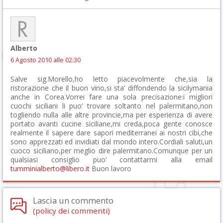
Alberto
6 Agosto 2010 alle 02:30
Salve sig.Morello,ho letto piacevolmente che,sia la
ristorazione che il buon vino,si sta’ diffondendo la sicilymania
anche in Corea.Vorrei fare una sola precisazione:i migliori
cuochi siciliani li puo’ trovare soltanto nel palermitano,non
togliendo nulla alle altre provincie,ma per esperienza di avere
portato avanti cucine siciliane,mi creda,poca gente conosce
realmente il sapere dare sapori mediterranei ai nostri cibi,che
sono apprezzati ed invidiati dal mondo intero.Cordiali saluti,un
cuoco siciliano,per meglio dire palermitano.Comunque per un
qualsiasi consiglio puo’ contattarmi alla email
tumminialberto@libero.it
Buon lavoro
Lascia un commento
(policy dei commenti)