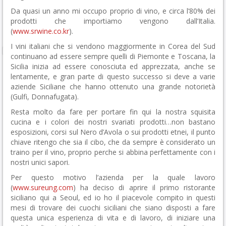
Da quasi un anno mi occupo proprio di vino, e circa l’80% dei
prodotti che importiamo vengono dall’Italia.
(
www.srwine.co.kr
).
I vini italiani che si vendono maggiormente in Corea del Sud
continuano ad essere sempre quelli di Piemonte e Toscana, la
Sicilia inizia ad essere conosciuta ed apprezzata, anche se
lentamente, e gran parte di questo successo si deve a varie
aziende Siciliane che hanno ottenuto una grande notorietà
(Gulfi, Donnafugata).
Resta molto da fare per portare fin qui la nostra squisita
cucina e i colori dei nostri svariati prodotti…non bastano
esposizioni, corsi sul Nero d’Avola o sui prodotti etnei, il punto
chiave ritengo che sia il cibo, che da sempre è considerato un
traino per il vino, proprio perche si abbina perfettamente con i
nostri unici sapori.
Per questo motivo l’azienda per la quale lavoro
(
www.sureung.com
) ha deciso di aprire il primo ristorante
siciliano qui a Seoul, ed io ho il piacevole compito in questi
mesi di trovare dei cuochi siciliani che siano disposti a fare
questa unica esperienza di vita e di lavoro, di iniziare una