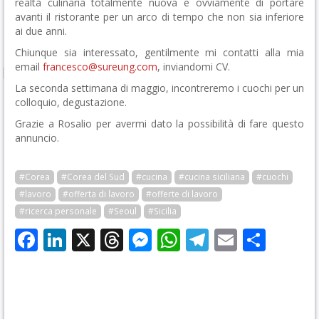
realtà culinaria totalmente nuova e ovviamente di portare
avanti il ristorante per un arco di tempo che non sia inferiore
ai due anni.
Chiunque sia interessato, gentilmente mi contatti alla mia
email
francesco@sureung.com
, inviandomi CV.
La seconda settimana di maggio, incontreremo i cuochi per un
colloquio, degustazione.
Grazie a Rosalio per avermi dato la possibilità di fare questo
annuncio.
#Corea
#Corea del Sud
#cucina
#cucina siciliana
#cuochi
#lavoro
#offerta di lavoro
#offerte di lavoro
#ricerca personale
#Seoul
#Sicilia
Facebook
LinkedIn
X
Threads
Messenger
WhatsApp
Telegram
Email
Cond