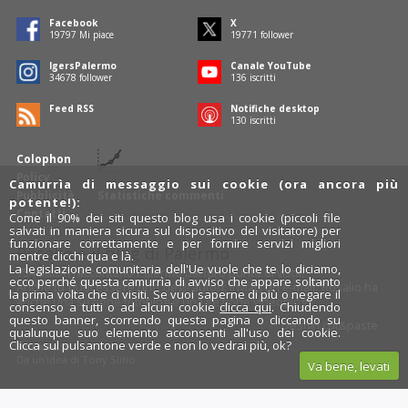
Facebook
X
19797
Mi piace
19771
follower
IgersPalermo
Canale YouTube
34678
follower
136
iscritti
Feed RSS
Notifiche desktop
130
iscritti
Colophon
Policy
Camurrìa di messaggio sui cookie (ora ancora più
Pubblicità
Statistiche commenti
potente!):
Contatti
Come il 90% dei siti questo blog usa i cookie (piccoli file
salvati in maniera sicura sul dispositivo del visitatore) per
funzionare correttamente e per fornire servizi migliori
Rosalio è il blog di Palermo
mentre clicchi qua e là.
La legislazione comunitaria dell'Ue vuole che te lo diciamo,
754 autori
raccontano Palermo dal loro punto di vista.
ecco perché questa camurrìa di avviso che appare soltanto
Anche tu puoi essere uno degli autori: inviaci un'
e-mail
. Rosalio ha
la prima volta che ci visiti. Se vuoi saperne di più o negare il
anche una sezione
fotoblog
e una sezione
videoblog
.
consenso a tutti o ad alcuni cookie
clicca qui
. Chiudendo
questo banner, scorrendo questa pagina o cliccando su
Design
cut&paste
qualunque suo elemento acconsenti all'uso dei cookie.
Clicca sul pulsantone verde e non lo vedrai più, ok?
Rosalio.it
Da un'idea di
Tony Siino
Va bene, levati
Segui Rosalio su
facebook
,
X
e
Instagram
x