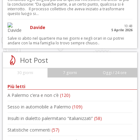
la conclusione: “Da qualche parte, a un certo punto, qualcosa si è
interrotto. Il processo collettivo che aveva iniziato a trasformare
questo luogo si...
10:48
Davide
5 Aprile 2026
Salve io abito nel quartiere ma nei giorni e negli orari in cui potrei
andare con la mia famiglia lo trovo sempre chiuso..
Hot Post
30 giorni
7 giorni
Oggi / 24 ore
Più letti
A Palermo c’era e non c’è
(120)
Sesso in automobile a Palermo
(109)
Insulti in dialetto palermitano “italianizzati”
(58)
Statistiche commenti
(57)