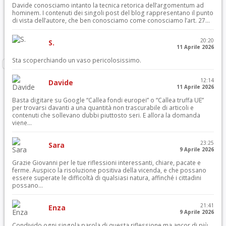
Davide conosciamo intanto la tecnica retorica dell’argomentum ad
hominem. I contenuti dei singoli post del blog rappresentano il punto
di vista dell’autore, che ben conosciamo come conosciamo l’art. 27...
20:20
S.
11 Aprile 2026
Sta scoperchiando un vaso pericolosissimo.
12:14
Davide
11 Aprile 2026
Basta digitare su Google “Callea fondi europei” o “Callea truffa UE”
per trovarsi davanti a una quantità non trascurabile di articoli e
contenuti che sollevano dubbi piuttosto seri. E allora la domanda
viene...
23:25
Sara
9 Aprile 2026
Grazie Giovanni per le tue riflessioni interessanti, chiare, pacate e
ferme. Auspico la risoluzione positiva della vicenda, e che possano
essere superate le difficoltà di qualsiasi natura, affinché i cittadini
possano...
21:41
Enza
9 Aprile 2026
Condivido ogni singola parola di questa riflessione ma ancor di più