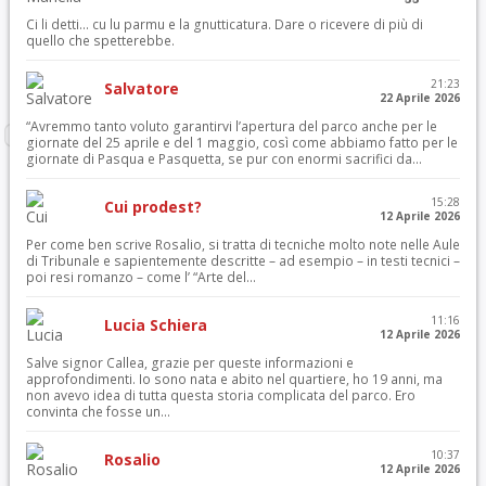
Ci li detti… cu lu parmu e la gnutticatura. Dare o ricevere di più di
quello che spetterebbe.
21:23
Salvatore
22 Aprile 2026
“Avremmo tanto voluto garantirvi l’apertura del parco anche per le
giornate del 25 aprile e del 1 maggio, così come abbiamo fatto per le
giornate di Pasqua e Pasquetta, se pur con enormi sacrifici da...
15:28
Cui prodest?
12 Aprile 2026
Per come ben scrive Rosalio, si tratta di tecniche molto note nelle Aule
di Tribunale e sapientemente descritte – ad esempio – in testi tecnici –
poi resi romanzo – come l’ “Arte del...
11:16
Lucia Schiera
12 Aprile 2026
Salve signor Callea, grazie per queste informazioni e
approfondimenti. Io sono nata e abito nel quartiere, ho 19 anni, ma
non avevo idea di tutta questa storia complicata del parco. Ero
convinta che fosse un...
10:37
Rosalio
12 Aprile 2026