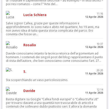
di Tribunale e sapientemente descritte – ad esempio – in testi tecnici –
poi resi romanzo – come l’ “Arte del...
11:16
Lucia Schiera
12 Aprile 2026
Salve signor Callea, grazie per queste informazioni e
approfondimenti. Io sono nata e abito nel quartiere, ho 19 anni, ma
non avevo idea di tutta questa storia complicata del parco. Ero
convinta che fosse un...
10:37
Rosalio
12 Aprile 2026
Davide conosciamo intanto la tecnica retorica dell’argomentum ad
hominem. I contenuti dei singoli post del blog rappresentano il punto
di vista dell’autore, che ben conosciamo come conosciamo l’art. 27...
20:20
S.
11 Aprile 2026
Sta scoperchiando un vaso pericolosissimo.
12:14
Davide
11 Aprile 2026
Basta digitare su Google “Callea fondi europei” o “Callea truffa UE”
per trovarsi davanti a una quantità non trascurabile di articoli e
contenuti che sollevano dubbi piuttosto seri. E allora la domanda