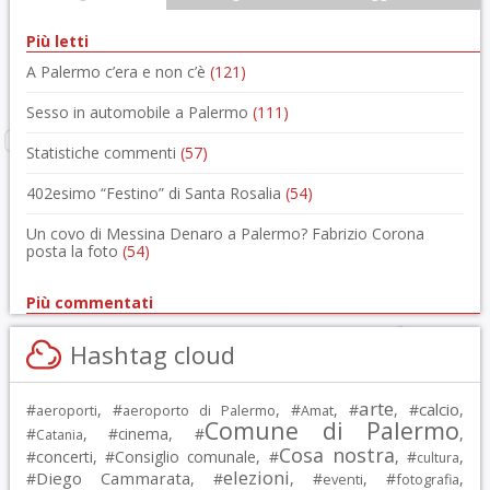
Più letti
A Palermo c’era e non c’è
(121)
Sesso in automobile a Palermo
(111)
Statistiche commenti
(57)
402esimo “Festino” di Santa Rosalia
(54)
Un covo di Messina Denaro a Palermo? Fabrizio Corona
posta la foto
(54)
Più commentati
Hashtag cloud
arte
calcio
#
, #
, #
, #
, #
,
aeroporti
aeroporto di Palermo
Amat
Comune di Palermo
#
, #
cinema
, #
,
Catania
Cosa nostra
#
concerti
, #
Consiglio comunale
, #
, #
,
cultura
elezioni
Diego Cammarata
#
, #
, #
, #
,
eventi
fotografia