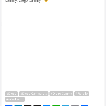
Cammy, Diego Cammy…
#Diego
#Diego Cammarata
#Diego Cammy
#Fiorello
#velodromo