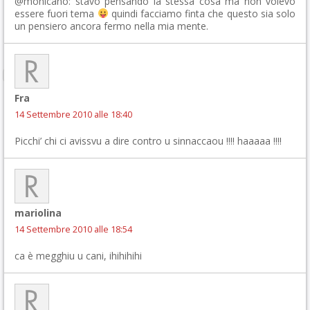
@mohicano: stavo pensando la stessa cosa ma non volevo
essere fuori tema
quindi facciamo finta che questo sia solo
un pensiero ancora fermo nella mia mente.
Fra
14 Settembre 2010 alle 18:40
Picchi’ chi ci avissvu a dire contro u sinnaccaou !!!! haaaaa !!!!
mariolina
14 Settembre 2010 alle 18:54
ca è megghiu u cani, ihihihihi