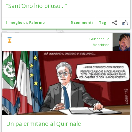
“Sant’Onofrio pilusu…”
,
Il meglio di
Palermo
5 commenti
Tag
Giuseppe Lo
Bocchiaro
Un palermitano al Quirinale