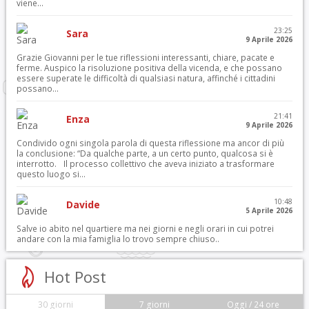
viene...
23:25
Sara
9 Aprile 2026
Grazie Giovanni per le tue riflessioni interessanti, chiare, pacate e
ferme. Auspico la risoluzione positiva della vicenda, e che possano
essere superate le difficoltà di qualsiasi natura, affinché i cittadini
possano...
21:41
Enza
9 Aprile 2026
Condivido ogni singola parola di questa riflessione ma ancor di più
la conclusione: “Da qualche parte, a un certo punto, qualcosa si è
interrotto. Il processo collettivo che aveva iniziato a trasformare
questo luogo si...
10:48
Davide
5 Aprile 2026
Salve io abito nel quartiere ma nei giorni e negli orari in cui potrei
andare con la mia famiglia lo trovo sempre chiuso..
Hot Post
30 giorni
7 giorni
Oggi / 24 ore