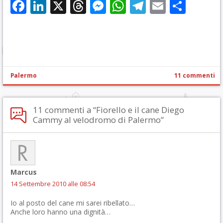
Facebook
LinkedIn
X
Threads
Messenger
WhatsApp
Telegram
Email
Cond
Palermo
11 commenti
11 commenti a “Fiorello e il cane Diego
Cammy al velodromo di Palermo”
Marcus
14 Settembre 2010 alle 08:54
Io al posto del cane mi sarei ribellato…
Anche loro hanno una dignità…