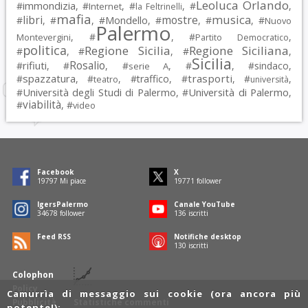
Leoluca Orlando
immondizia
#
, #
, #
, #
,
Internet
la Feltrinelli
mafia
musica
libri
mostre
#
, #
, #
Mondello
, #
, #
, #
Nuovo
Palermo
, #
, #
,
Montevergini
Partito Democratico
politica
Regione Sicilia
Regione Siciliana
#
, #
, #
,
Sicilia
Rosalio
rifiuti
#
, #
, #
, #
, #
sindaco
,
serie A
spazzatura
trasporti
#
, #
, #
traffico
, #
, #
,
teatro
università
Università degli Studi di Palermo
Università di Palermo
#
, #
,
viabilità
#
, #
video
Facebook
X
19797
Mi piace
19771
follower
IgersPalermo
Canale YouTube
34678
follower
136
iscritti
Feed RSS
Notifiche desktop
130
iscritti
Colophon
Policy
Camurrìa di messaggio sui cookie (ora ancora più
Pubblicità
Statistiche commenti
potente!):