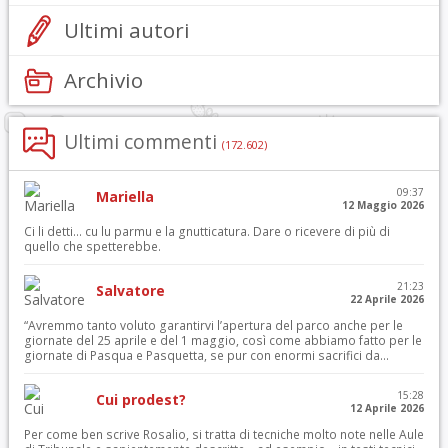
Ultimi autori
Archivio
Ultimi commenti
(172.602)
09:37
Mariella
12 Maggio 2026
Ci li detti… cu lu parmu e la gnutticatura. Dare o ricevere di più di
quello che spetterebbe.
21:23
Salvatore
22 Aprile 2026
“Avremmo tanto voluto garantirvi l’apertura del parco anche per le
giornate del 25 aprile e del 1 maggio, così come abbiamo fatto per le
giornate di Pasqua e Pasquetta, se pur con enormi sacrifici da...
15:28
Cui prodest?
12 Aprile 2026
Per come ben scrive Rosalio, si tratta di tecniche molto note nelle Aule