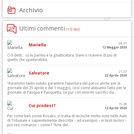
Archivio
Ultimi commenti
(172.602)
09:37
Mariella
12 Maggio 2026
Ci li detti… cu lu parmu e la gnutticatura. Dare o ricevere di più di
quello che spetterebbe.
21:23
Salvatore
22 Aprile 2026
“Avremmo tanto voluto garantirvi l’apertura del parco anche per le
giornate del 25 aprile e del 1 maggio, così come abbiamo fatto per le
giornate di Pasqua e Pasquetta, se pur con enormi sacrifici da...
15:28
Cui prodest?
12 Aprile 2026
Per come ben scrive Rosalio, si tratta di tecniche molto note nelle Aule
di Tribunale e sapientemente descritte – ad esempio – in testi tecnici –
poi resi romanzo – come l’ “Arte del...