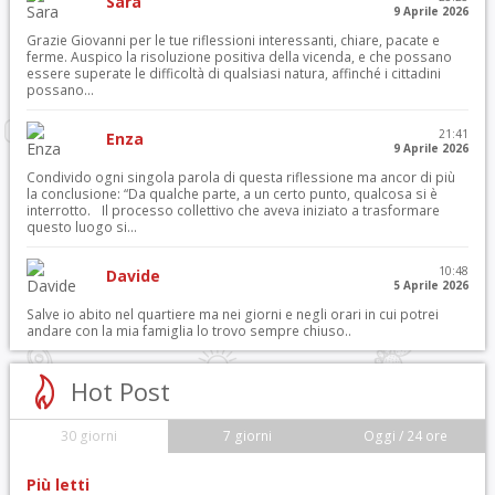
Sara
9 Aprile 2026
Grazie Giovanni per le tue riflessioni interessanti, chiare, pacate e
ferme. Auspico la risoluzione positiva della vicenda, e che possano
essere superate le difficoltà di qualsiasi natura, affinché i cittadini
possano...
21:41
Enza
9 Aprile 2026
Condivido ogni singola parola di questa riflessione ma ancor di più
la conclusione: “Da qualche parte, a un certo punto, qualcosa si è
interrotto. Il processo collettivo che aveva iniziato a trasformare
questo luogo si...
10:48
Davide
5 Aprile 2026
Salve io abito nel quartiere ma nei giorni e negli orari in cui potrei
andare con la mia famiglia lo trovo sempre chiuso..
Hot Post
30 giorni
7 giorni
Oggi / 24 ore
Più letti