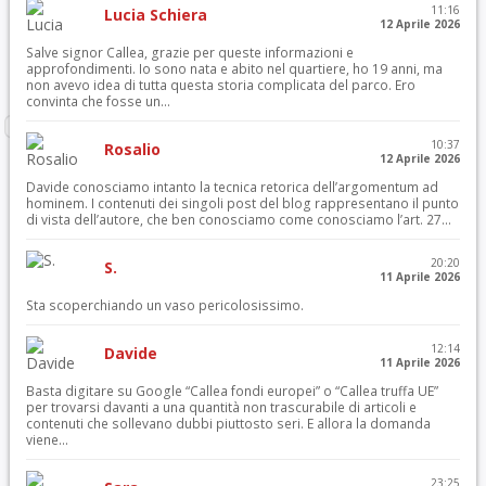
11:16
Lucia Schiera
12 Aprile 2026
Salve signor Callea, grazie per queste informazioni e
approfondimenti. Io sono nata e abito nel quartiere, ho 19 anni, ma
non avevo idea di tutta questa storia complicata del parco. Ero
convinta che fosse un...
10:37
Rosalio
12 Aprile 2026
Davide conosciamo intanto la tecnica retorica dell’argomentum ad
hominem. I contenuti dei singoli post del blog rappresentano il punto
di vista dell’autore, che ben conosciamo come conosciamo l’art. 27...
20:20
S.
11 Aprile 2026
Sta scoperchiando un vaso pericolosissimo.
12:14
Davide
11 Aprile 2026
Basta digitare su Google “Callea fondi europei” o “Callea truffa UE”
per trovarsi davanti a una quantità non trascurabile di articoli e
contenuti che sollevano dubbi piuttosto seri. E allora la domanda
viene...
23:25