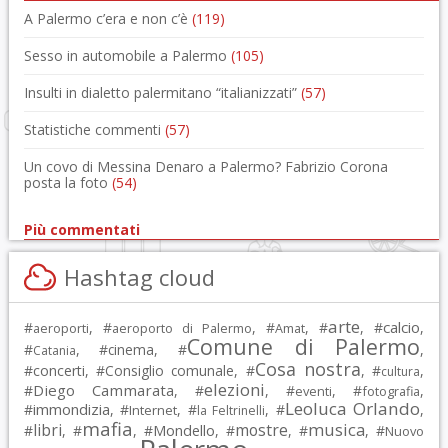
A Palermo c’era e non c’è
(119)
Sesso in automobile a Palermo
(105)
Insulti in dialetto palermitano “italianizzati”
(57)
Statistiche commenti
(57)
Un covo di Messina Denaro a Palermo? Fabrizio Corona
posta la foto
(54)
Più commentati
Hashtag cloud
arte
calcio
#
, #
, #
, #
, #
,
aeroporti
aeroporto di Palermo
Amat
Comune di Palermo
#
, #
cinema
, #
,
Catania
Cosa nostra
#
concerti
, #
Consiglio comunale
, #
, #
,
cultura
elezioni
Diego Cammarata
#
, #
, #
, #
,
eventi
fotografia
Leoluca Orlando
immondizia
#
, #
, #
, #
,
Internet
la Feltrinelli
mafia
musica
libri
mostre
#
, #
, #
Mondello
, #
, #
, #
Nuovo