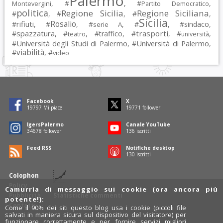
Palermo
, #
, #
,
Montevergini
Partito Democratico
politica
Regione Sicilia
Regione Siciliana
#
, #
, #
,
Sicilia
Rosalio
rifiuti
#
, #
, #
, #
, #
sindaco
,
serie A
spazzatura
trasporti
#
, #
, #
traffico
, #
, #
,
teatro
università
Università degli Studi di Palermo
Università di Palermo
#
, #
,
viabilità
#
, #
video
Facebook
X
19797
Mi piace
19771
follower
IgersPalermo
Canale YouTube
34678
follower
136
iscritti
Feed RSS
Notifiche desktop
130
iscritti
Colophon
Policy
Camurrìa di messaggio sui cookie (ora ancora più
Pubblicità
Statistiche commenti
potente!):
Contatti
Come il 90% dei siti questo blog usa i cookie (piccoli file
salvati in maniera sicura sul dispositivo del visitatore) per
funzionare correttamente e per fornire servizi migliori