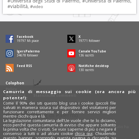
Università degli Studi di Palermo
Università di Palermo
#
, #
,
viabilità
#
, #
video
Facebook
X
19797
Mi piace
19771
follower
IgersPalermo
Canale YouTube
34678
follower
136
iscritti
Feed RSS
Notifiche desktop
130
iscritti
Colophon
Policy
Camurrìa di messaggio sui cookie (ora ancora più
Pubblicità
Statistiche commenti
potente!):
Contatti
Come il 90% dei siti questo blog usa i cookie (piccoli file
salvati in maniera sicura sul dispositivo del visitatore) per
funzionare correttamente e per fornire servizi migliori
Rosalio è il blog di Palermo
mentre clicchi qua e là.
La legislazione comunitaria dell'Ue vuole che te lo diciamo,
754 autori
raccontano Palermo dal loro punto di vista.
ecco perché questa camurrìa di avviso che appare soltanto
Anche tu puoi essere uno degli autori: inviaci un'
e-mail
. Rosalio ha
la prima volta che ci visiti. Se vuoi saperne di più o negare il
anche una sezione
fotoblog
e una sezione
videoblog
.
consenso a tutti o ad alcuni cookie
clicca qui
. Chiudendo
questo banner, scorrendo questa pagina o cliccando su