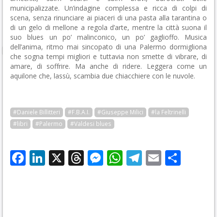
municipalizzate. Un’indagine complessa e ricca di colpi di
scena, senza rinunciare ai piaceri di una pasta alla tarantina o
di un gelo di mellone a regola d’arte, mentre la città suona il
suo blues un po’ malinconico, un po’ gaglioffo. Musica
dell’anima, ritmo mai sincopato di una Palermo dormigliona
che sogna tempi migliori e tuttavia non smette di vibrare, di
amare, di soffrire. Ma anche di ridere. Leggera come un
aquilone che, lassù, scambia due chiacchiere con le nuvole.
#Daniele Billitteri
#F.B.A.I.
#Giuseppe Milici
#la Feltrinelli
#libri
#Palermo
#Valdesi blues
Facebook
LinkedIn
X
Threads
Messenger
WhatsApp
Telegram
Email
Cond