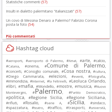
Statistiche commenti
(57)
Insulti in dialetto palermitano “italianizzati”
(57)
Un covo di Messina Denaro a Palermo? Fabrizio Corona
posta la foto
(54)
Più commentati
Hashtag cloud
arte
calcio
#
, #
, #
, #
, #
,
aeroporti
aeroporto di Palermo
Amat
Comune di Palermo
#
, #
cinema
, #
,
Catania
Cosa nostra
#
concerti
, #
Consiglio comunale
, #
, #
,
cultura
elezioni
Diego Cammarata
#
, #
, #
, #
,
eventi
fotografia
Leoluca Orlando
immondizia
#
, #
, #
, #
,
Internet
la Feltrinelli
mafia
musica
libri
mostre
#
, #
, #
Mondello
, #
, #
, #
Nuovo
Palermo
, #
, #
,
Montevergini
Partito Democratico
politica
Regione Sicilia
Regione Siciliana
#
, #
, #
,
Sicilia
Rosalio
rifiuti
#
, #
, #
, #
, #
sindaco
,
serie A
spazzatura
trasporti
#
, #
, #
traffico
, #
, #
,
teatro
università