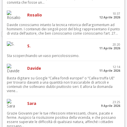
convinta che fosse un...
10:37
Rosalio
12 Aprile 2026
Davide conosciamo intanto la tecnica retorica dell’argomentum ad
hominem. I contenuti dei singoli post del blog rappresentano il punto
di vista dell’autore, che ben conosciamo come conosciamo l’art. 27...
20:20
S.
11 Aprile 2026
Sta scoperchiando un vaso pericolosissimo.
12:14
Davide
11 Aprile 2026
Basta digitare su Google “Callea fondi europei” o “Callea truffa UE”
per trovarsi davanti a una quantità non trascurabile di articoli e
contenuti che sollevano dubbi piuttosto seri. E allora la domanda
viene...
23:25
Sara
9 Aprile 2026
Grazie Giovanni per le tue riflessioni interessanti, chiare, pacate e
ferme. Auspico la risoluzione positiva della vicenda, e che possano
essere superate le difficoltà di qualsiasi natura, affinché i cittadini
possano...