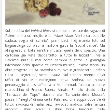
Sulla sabbia del
Valdesi blues
si consuma l’estate dei ragazzi di
Palermo, tra un mojito e un
Waka Waka
. Vento caldo, pelle
sudata, voglia di “schinio”, primi baci. Il dj manda tutti sul
bagnasciuga coi piedi a mollo e guida la “social dance”. Ma
all’ingresso si balla un’altra musica, quella dello spaccio. Una
cartolina già vista dappertutto, a tutte le latitudini. Ma a
Palermo nulla è mai come sembra e sotto la gramigna
infestante dello spaccio c’è un’altra musica, un’altra storia, un
altro progetto. L’FBAI stavolta si muove in grande stile. Perfino
Giusi, la segretaria, viene inviata “sul campo” mentre negli
uffici di via Montepellegrino arriva Andrea, un nuovo
personaggio che si affianca a Muhammad, l’astuto aiutante
marocchino di Franco Butera Amato. E nello studio della
“Terrazza del Topo”, davanti alla “Scrivania della Mosca”,
passa il “meglio” di una certa Palermo, una zuppa dove c’è di
tutto: avvocati di mafia, anzi, avvocati mafiosi, salsamentari
arricchiti, sbirri scarsi e sbirri bravi, burocrati delle