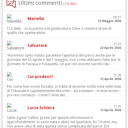
Ultimi commenti
(172.602)
09:37
Mariella
12 Maggio 2026
Ci li detti… cu lu parmu e la gnutticatura. Dare o ricevere di più di
quello che spetterebbe.
21:23
Salvatore
22 Aprile 2026
“Avremmo tanto voluto garantirvi l’apertura del parco anche per le
giornate del 25 aprile e del 1 maggio, così come abbiamo fatto per le
giornate di Pasqua e Pasquetta, se pur con enormi sacrifici da...
15:28
Cui prodest?
12 Aprile 2026
Per come ben scrive Rosalio, si tratta di tecniche molto note nelle Aule
di Tribunale e sapientemente descritte – ad esempio – in testi tecnici –
poi resi romanzo – come l’ “Arte del...
11:16
Lucia Schiera
12 Aprile 2026
Salve signor Callea, grazie per queste informazioni e
approfondimenti. Io sono nata e abito nel quartiere, ho 19 anni, ma
non avevo idea di tutta questa storia complicata del parco. Ero