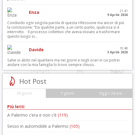
21:41
Enza
9 Aprile 2026
Condivido ogni singola parola di questa riflessione ma ancor di più
la conclusione: “Da qualche parte, a un certo punto, qualcosa si è
interrotto. Il processo collettivo che aveva iniziato a trasformare
questo luogo si...
10:48
Davide
5 Aprile 2026
Salve io abito nel quartiere ma nei giorni e negli orari in cui potrei
andare con la mia famiglia lo trovo sempre chiuso..
Hot Post
30 giorni
7 giorni
Oggi / 24 ore
Più letti
A Palermo c’era e non c’è
(119)
Sesso in automobile a Palermo
(105)