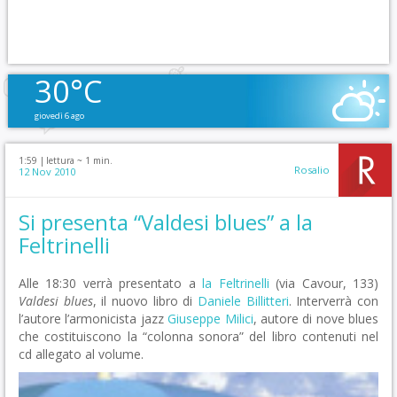
30°C
giovedì 6 ago
1:59 |
lettura ~
1
min.
Rosalio
12 Nov 2010
Si presenta “Valdesi blues” a la
Feltrinelli
Alle 18:30 verrà presentato a
la Feltrinelli
(via Cavour, 133)
Valdesi blues
, il nuovo libro di
Daniele Billitteri
. Interverrà con
l’autore l’armonicista jazz
Giuseppe Milici
, autore di nove blues
che costituiscono la “colonna sonora” del libro contenuti nel
cd allegato al volume.