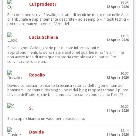
15:28
Cui prodest?
12 Aprile 2026
Per come ben scrive Rosalio, si tratta di tecniche molto note nelle Aule
di Tribunale e sapientemente descritte – ad esempio – in testi tecnici –
poi resi romanzo – come l’ “Arte del...
11:16
Lucia Schiera
12 Aprile 2026
Salve signor Callea, grazie per queste informazioni e
approfondimenti. Io sono nata e abito nel quartiere, ho 19 anni, ma
non avevo idea di tutta questa storia complicata del parco. Ero
convinta che fosse un...
10:37
Rosalio
12 Aprile 2026
Davide conosciamo intanto la tecnica retorica dell’argomentum ad
hominem. I contenuti dei singoli post del blog rappresentano il punto
di vista dell’autore, che ben conosciamo come conosciamo l’art. 27...
20:20
S.
11 Aprile 2026
Sta scoperchiando un vaso pericolosissimo.
12:14
Davide
11 Aprile 2026