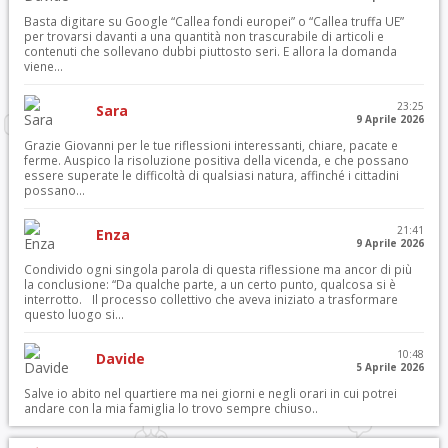
Basta digitare su Google “Callea fondi europei” o “Callea truffa UE”
per trovarsi davanti a una quantità non trascurabile di articoli e
contenuti che sollevano dubbi piuttosto seri. E allora la domanda
viene...
23:25
Sara
9 Aprile 2026
Grazie Giovanni per le tue riflessioni interessanti, chiare, pacate e
ferme. Auspico la risoluzione positiva della vicenda, e che possano
essere superate le difficoltà di qualsiasi natura, affinché i cittadini
possano...
21:41
Enza
9 Aprile 2026
Condivido ogni singola parola di questa riflessione ma ancor di più
la conclusione: “Da qualche parte, a un certo punto, qualcosa si è
interrotto. Il processo collettivo che aveva iniziato a trasformare
questo luogo si...
10:48
Davide
5 Aprile 2026
Salve io abito nel quartiere ma nei giorni e negli orari in cui potrei
andare con la mia famiglia lo trovo sempre chiuso..