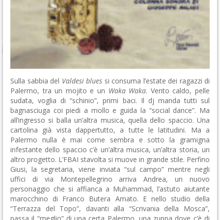
Sulla sabbia del
Valdesi blues
si consuma l’estate dei ragazzi di
Palermo, tra un mojito e un
Waka Waka
. Vento caldo, pelle
sudata, voglia di “schinio”, primi baci. Il dj manda tutti sul
bagnasciuga coi piedi a mollo e guida la “social dance”. Ma
all’ingresso si balla un’altra musica, quella dello spaccio. Una
cartolina già vista dappertutto, a tutte le latitudini. Ma a
Palermo nulla è mai come sembra e sotto la gramigna
infestante dello spaccio c’è un’altra musica, un’altra storia, un
altro progetto. L’FBAI stavolta si muove in grande stile. Perfino
Giusi, la segretaria, viene inviata “sul campo” mentre negli
uffici di via Montepellegrino arriva Andrea, un nuovo
personaggio che si affianca a Muhammad, l’astuto aiutante
marocchino di Franco Butera Amato. E nello studio della
“Terrazza del Topo”, davanti alla “Scrivania della Mosca”,
passa il “meglio” di una certa Palermo, una zuppa dove c’è di