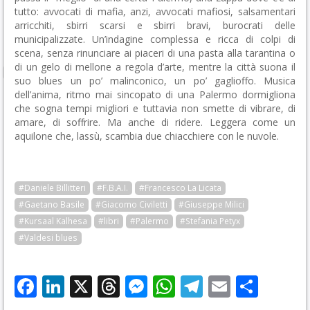
tutto: avvocati di mafia, anzi, avvocati mafiosi, salsamentari
arricchiti, sbirri scarsi e sbirri bravi, burocrati delle
municipalizzate. Un’indagine complessa e ricca di colpi di
scena, senza rinunciare ai piaceri di una pasta alla tarantina o
di un gelo di mellone a regola d’arte, mentre la città suona il
suo blues un po’ malinconico, un po’ gaglioffo. Musica
dell’anima, ritmo mai sincopato di una Palermo dormigliona
che sogna tempi migliori e tuttavia non smette di vibrare, di
amare, di soffrire. Ma anche di ridere. Leggera come un
aquilone che, lassù, scambia due chiacchiere con le nuvole.
#Daniele Billitteri
#F.B.A.I.
#Francesco La Licata
#Gaetano Basile
#Giacomo Civiletti
#Giuseppe Milici
#Kursaal Kalhesa
#libri
#Palermo
#Stefania Petyx
#Valdesi blues
Facebook
LinkedIn
X
Threads
Messenger
WhatsApp
Telegram
Email
Cond