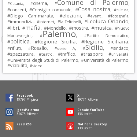
Comune di Palermo
#
, #
cinema
, #
,
Catania
Cosa nostra
#
concerti
, #
Consiglio comunale
, #
, #
,
cultura
elezioni
Diego Cammarata
#
, #
, #
, #
,
eventi
fotografia
Leoluca Orlando
immondizia
#
, #
, #
, #
,
Internet
la Feltrinelli
mafia
musica
libri
mostre
#
, #
, #
Mondello
, #
, #
, #
Nuovo
Palermo
, #
, #
,
Montevergini
Partito Democratico
politica
Regione Sicilia
Regione Siciliana
#
, #
, #
,
Sicilia
Rosalio
rifiuti
#
, #
, #
, #
, #
sindaco
,
serie A
spazzatura
trasporti
#
, #
, #
traffico
, #
, #
,
teatro
università
Università degli Studi di Palermo
Università di Palermo
#
, #
,
viabilità
#
, #
video
Facebook
X
19797
Mi piace
19771
follower
IgersPalermo
Canale YouTube
34678
follower
136
iscritti
Feed RSS
Notifiche desktop
130
iscritti