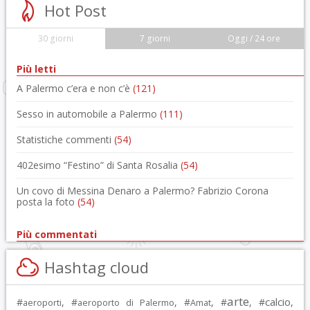
Hot Post
30 giorni
7 giorni
Oggi / 24 ore
Più letti
A Palermo c’era e non c’è
(121)
Sesso in automobile a Palermo
(111)
Statistiche commenti
(54)
402esimo “Festino” di Santa Rosalia
(54)
Un covo di Messina Denaro a Palermo? Fabrizio Corona
posta la foto
(54)
Più commentati
Hashtag cloud
arte
calcio
#
, #
, #
, #
, #
,
aeroporti
aeroporto di Palermo
Amat