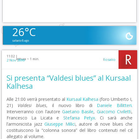
26°C
sabato 8 ago
11:02 |
lettura ~
1
min.
Rosalio
2 Nov 2010
Si presenta “Valdesi blues” al Kursaal
Kalhesa
Alle 21:00 verrà presentato al
Kursaal Kalhesa
(foro Umberto I,
21)
Valdesi blues
, il nuovo libro di
Daniele Billitteri
.
Interverranno con l’autore
Gaetano Basile
,
Giacomo Civiletti
,
Francesco La Licata e
Stefania Petyx
. Ci sarà anche
l’armonicista jazz
Giuseppe Milici
, autore di nove blues che
costituiscono la “colonna sonora” del libro contenuti nel cd
allegato al volume.