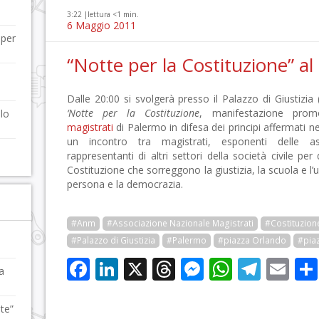
3:22 |
lettura <1 min.
6 Maggio 2011
 per
“Notte per la Costituzione” al 
Dalle 20:00 si svolgerà presso il Palazzo di Giustizia
‘Notte per la Costituzione
, manifestazione promo
llo
magistrati
di Palermo in difesa dei principi affermati nel
un incontro tra magistrati, esponenti delle asso
rappresentanti di altri settori della società civile per
Costituzione che sorreggono la giustizia, la scuola e l’un
persona e la democrazia.
#Anm
#Associazione Nazionale Magistrati
#Costituzion
#Palazzo di Giustizia
#Palermo
#piazza Orlando
#piaz
Facebook
LinkedIn
X
Threads
Messenge
WhatsA
Tele
Em
a
ute”