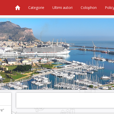
Categorie
Ultimi autori
Colophon
Polic
re”