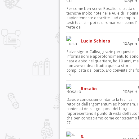
12 Aprile
Per come ben scrive Rosalio, si tratta di
tecniche molto note nelle Aule di Tribuna
sapientemente descritte – ad esempio – 
testi tecnici – poi resi romanzo – come l’
“Arte del...
Lucia Schiera
12 Aprile
Salve signor Callea, grazie per queste
informazioni e approfondimenti. Io sono
nata e abito nel quartiere, ho 19 anni, ma
non avevo idea di tutta questa storia
complicata del parco. Ero convinta che f
un...
Rosalio
12 Aprile
Davide conosciamo intanto la tecnica
retorica dell’argomentum ad hominem. I
contenuti dei singoli post del blog
rappresentano il punto di vista dell’autor
che ben conosciamo come conosciamo l’
27...
S.