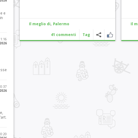
 2026
le e
in
,
Il meglio di
Palermo
Il m
41 commenti
Tag
11:16
 2026
osse
10:37
 2026
e,
art.
20:20