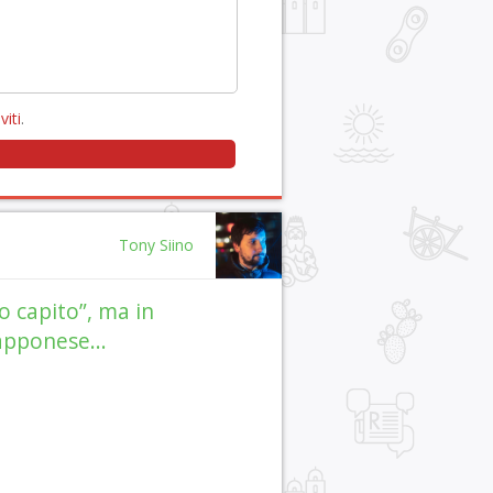
viti
.
Tony Siino
o capito”, ma in
apponese…