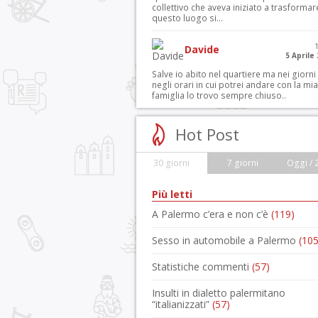
collettivo che aveva iniziato a trasformar
questo luogo si...
Davide
5 Aprile
Salve io abito nel quartiere ma nei giorni
negli orari in cui potrei andare con la mia
famiglia lo trovo sempre chiuso..
Hot Post
30 giorni
7 giorni
Oggi / 
Più letti
A Palermo c’era e non c’è
(119)
Sesso in automobile a Palermo
(105
Statistiche commenti
(57)
Insulti in dialetto palermitano
“italianizzati”
(57)