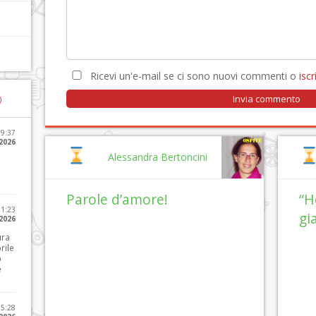
Ricevi un'e-mail se ci sono nuovi commenti o
iscri
)
09:37
2026
Alessandra Bertoncini
Parole d’amore!
“H
21:23
gi
 2026
ura
rile
o
e
15:28