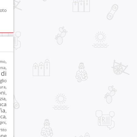
foto
,
rmo
,
nia
di
glio
,
tura
oni
,
zia
,
uca
ia
,
ca
,
,
ni
tito
one