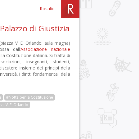
Rosalio
Palazzo di Giustizia
 (piazza V. E. Orlando; aula magna)
ssa dall’
Associazione nazionale
la Costituzione italiana. Si tratta di
ciazioni, insegnanti, studenti,
 discutere insieme dei principi della
iversità, i diritti fondamentali della
e
#Notte per la Costituzione
za V. E. Orlando
r
pp
gram
ail
Condividi