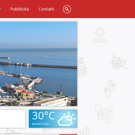
y
Pubblicità
Contatti
30°C
giovedì 6 ago