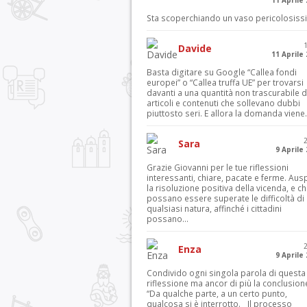
11 Aprile
Sta scoperchiando un vaso pericolosiss
Davide
11 Aprile
Basta digitare su Google “Callea fondi
europei” o “Callea truffa UE” per trovarsi
davanti a una quantità non trascurabile d
articoli e contenuti che sollevano dubbi
piuttosto seri. E allora la domanda viene.
Sara
9 Aprile
Grazie Giovanni per le tue riflessioni
interessanti, chiare, pacate e ferme. Aus
la risoluzione positiva della vicenda, e c
possano essere superate le difficoltà di
qualsiasi natura, affinché i cittadini
possano...
Enza
9 Aprile
Condivido ogni singola parola di questa
riflessione ma ancor di più la conclusion
“Da qualche parte, a un certo punto,
qualcosa si è interrotto. Il processo