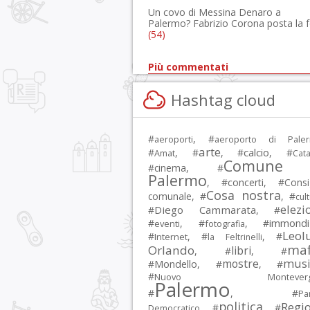
Un covo di Messina Denaro a
Palermo? Fabrizio Corona posta la 
(54)
Più commentati
Hashtag cloud
#
, #
aeroporti
aeroporto di Pale
arte
calcio
#
, #
, #
, #
Amat
Cata
Comune 
#
cinema
, #
Palermo
, #
concerti
, #
Consi
Cosa nostra
comunale
, #
, #
cul
elezi
Diego Cammarata
#
, #
immondi
#
, #
, #
eventi
fotografia
Leol
#
, #
, #
Internet
la Feltrinelli
maf
Orlando
libri
, #
, #
musi
mostre
#
Mondello
, #
, #
#
Nuovo Montevergi
Palermo
#
, #
Par
politica
Regi
, #
, #
Democratico