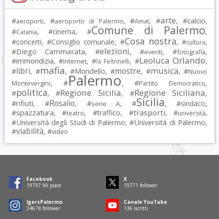
arte
calcio
#
, #
, #
, #
, #
,
aeroporti
aeroporto di Palermo
Amat
Comune di Palermo
#
, #
cinema
, #
,
Catania
Cosa nostra
#
concerti
, #
Consiglio comunale
, #
, #
,
cultura
elezioni
Diego Cammarata
#
, #
, #
, #
,
eventi
fotografia
Leoluca Orlando
immondizia
#
, #
, #
, #
,
Internet
la Feltrinelli
mafia
musica
libri
mostre
#
, #
, #
Mondello
, #
, #
, #
Nuovo
Palermo
, #
, #
,
Montevergini
Partito Democratico
politica
Regione Sicilia
Regione Siciliana
#
, #
, #
,
Sicilia
Rosalio
rifiuti
#
, #
, #
, #
, #
sindaco
,
serie A
spazzatura
trasporti
#
, #
, #
traffico
, #
, #
,
teatro
università
Università degli Studi di Palermo
Università di Palermo
#
, #
,
viabilità
#
, #
video
Facebook
X
19797
Mi piace
19771
follower
IgersPalermo
Canale YouTube
34678
follower
136
iscritti