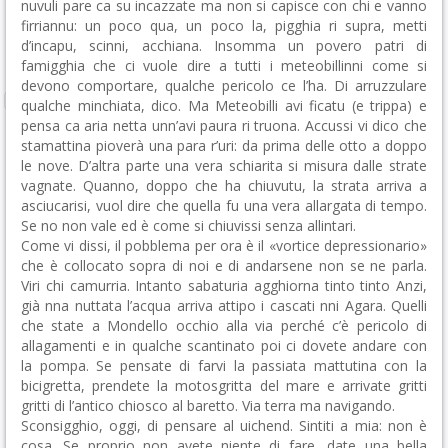
nuvuli pare ca su incazzate ma non si capisce con chi e vanno
firriannu: un poco qua, un poco la, pigghia ri supra, metti
d’incapu, scinni, acchiana. Insomma un povero patri di
famigghia che ci vuole dire a tutti i meteobillinni come si
devono comportare, qualche pericolo ce l’ha. Di arruzzulare
qualche minchiata, dico. Ma Meteobilli avi ficatu (e trippa) e
pensa ca aria netta unn’avi paura ri truona. Accussi vi dico che
stamattina pioverà una para r’uri: da prima delle otto a doppo
le nove. D’altra parte una vera schiarita si misura dalle strate
vagnate. Quanno, doppo che ha chiuvutu, la strata arriva a
asciucarisi, vuol dire che quella fu una vera allargata di tempo.
Se no non vale ed è come si chiuvissi senza allintari.
Come vi dissi, il pobblema per ora è il «vortice depressionario»
che è collocato sopra di noi e di andarsene non se ne parla.
Viri chi camurria. Intanto sabaturia agghiorna tinto tinto Anzi,
già nna nuttata l’acqua arriva attipo i cascati nni Agara. Quelli
che state a Mondello occhio alla via perché c’è pericolo di
allagamenti e in qualche scantinato poi ci dovete andare con
la pompa. Se pensate di farvi la passiata mattutina con la
bicigretta, prendete la motosgritta del mare e arrivate gritti
gritti di l’antico chiosco al baretto. Via terra ma navigando.
Sconsigghio, oggi, di pensare al uichend. Sintiti a mia: non è
cosa. Se proprio non avete niente di fare, date una bella