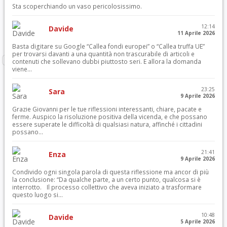
Sta scoperchiando un vaso pericolosissimo.
12:14
Davide
11 Aprile 2026
Basta digitare su Google “Callea fondi europei” o “Callea truffa UE”
per trovarsi davanti a una quantità non trascurabile di articoli e
contenuti che sollevano dubbi piuttosto seri. E allora la domanda
viene...
23:25
Sara
9 Aprile 2026
Grazie Giovanni per le tue riflessioni interessanti, chiare, pacate e
ferme. Auspico la risoluzione positiva della vicenda, e che possano
essere superate le difficoltà di qualsiasi natura, affinché i cittadini
possano...
21:41
Enza
9 Aprile 2026
Condivido ogni singola parola di questa riflessione ma ancor di più
la conclusione: “Da qualche parte, a un certo punto, qualcosa si è
interrotto. Il processo collettivo che aveva iniziato a trasformare
questo luogo si...
10:48
Davide
5 Aprile 2026