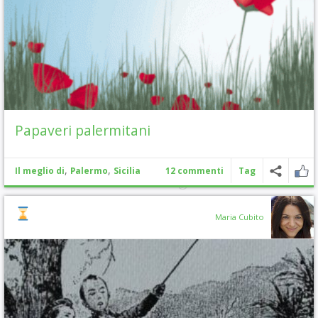
Papaveri palermitani
,
,
Il meglio di
Palermo
Sicilia
12 commenti
Tag
Maria Cubito