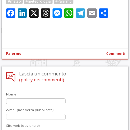
#meteo
#meteorologia
#Palermo
Facebook
LinkedIn
X
Threads
Messenger
WhatsApp
Telegram
Email
Cond
Palermo
Commenti
Lascia un commento
(policy dei commenti)
Nome
e-mail (non verrà pubblicata)
Sito web (opzionale)