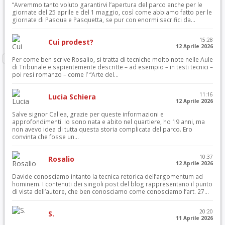
“Avremmo tanto voluto garantirvi l’apertura del parco anche per le
giornate del 25 aprile e del 1 maggio, così come abbiamo fatto per le
giornate di Pasqua e Pasquetta, se pur con enormi sacrifici da...
15:28
Cui prodest?
12 Aprile 2026
Per come ben scrive Rosalio, si tratta di tecniche molto note nelle Aule
di Tribunale e sapientemente descritte – ad esempio – in testi tecnici –
poi resi romanzo – come l’ “Arte del...
11:16
Lucia Schiera
12 Aprile 2026
Salve signor Callea, grazie per queste informazioni e
approfondimenti. Io sono nata e abito nel quartiere, ho 19 anni, ma
non avevo idea di tutta questa storia complicata del parco. Ero
convinta che fosse un...
10:37
Rosalio
12 Aprile 2026
Davide conosciamo intanto la tecnica retorica dell’argomentum ad
hominem. I contenuti dei singoli post del blog rappresentano il punto
di vista dell’autore, che ben conosciamo come conosciamo l’art. 27...
20:20
S.
11 Aprile 2026