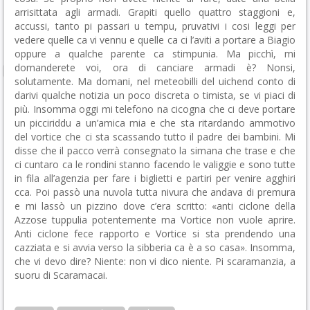
arrisittata agli armadi. Grapiti quello quattro staggioni e,
accussi, tanto pi passari u tempu, pruvativi i cosi leggi per
vedere quelle ca vi vennu e quelle ca ci l’aviti a portare a Biagio
oppure a qualche parente ca stimpunia. Ma picchì, mi
domanderete voi, ora di canciare armadi è? Nonsi,
solutamente. Ma domani, nel meteobilli del uichend conto di
darivi qualche notizia un poco discreta o timista, se vi piaci di
più. Insomma oggi mi telefono na cicogna che ci deve portare
un picciriddu a un’amica mia e che sta ritardando ammotivo
del vortice che ci sta scassando tutto il padre dei bambini. Mi
disse che il pacco verrà consegnato la simana che trase e che
ci cuntaro ca le rondini stanno facendo le valiggie e sono tutte
in fila all’agenzia per fare i biglietti e partiri per venire agghiri
cca. Poi passò una nuvola tutta nivura che andava di premura
e mi lassò un pizzino dove c’era scritto: «anti ciclone della
Azzose tuppulia potentemente ma Vortice non vuole aprire.
Anti ciclone fece rapporto e Vortice si sta prendendo una
cazziata e si avvia verso la sibberia ca è a so casa». Insomma,
che vi devo dire? Niente: non vi dico niente. Pi scaramanzia, a
suoru di Scaramacai.