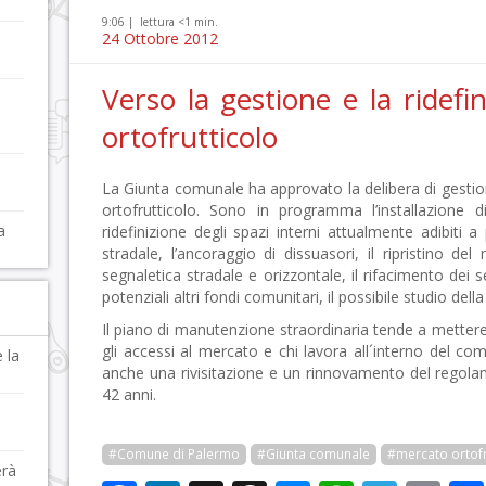
9:06 |
lettura <1 min.
24 Ottobre 2012
Verso la gestione e la ridefi
ortofrutticolo
La Giunta comunale ha approvato la delibera di gestion
ortofrutticolo. Sono in programma l’installazione d
a
ridefinizione degli spazi interni attualmente adibiti a
stradale, l’ancoraggio di dissuasori, il ripristino de
segnaletica stradale e orizzontale, il rifacimento dei se
potenziali altri fondi comunitari, il possibile studio dell
Il piano di manutenzione straordinaria tende a mettere i
gli accessi al mercato e chi lavora all´interno del
 la
anche una rivisitazione e un rinnovamento del regol
42 anni.
#Comune di Palermo
#Giunta comunale
#mercato ortofr
erà