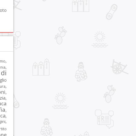
foto
,
rmo
,
nia
di
glio
,
tura
oni
,
zia
,
uca
ia
,
ca
,
,
ni
tito
one