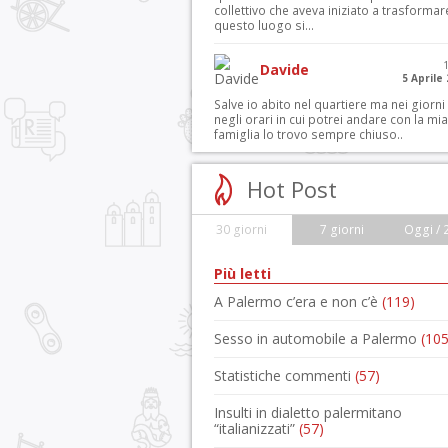
collettivo che aveva iniziato a trasformar
questo luogo si...
Davide
5 Aprile
Salve io abito nel quartiere ma nei giorni
negli orari in cui potrei andare con la mia
famiglia lo trovo sempre chiuso..
Hot Post
30 giorni
7 giorni
Oggi / 
Più letti
A Palermo c’era e non c’è
(119)
Sesso in automobile a Palermo
(105
Statistiche commenti
(57)
Insulti in dialetto palermitano
“italianizzati”
(57)