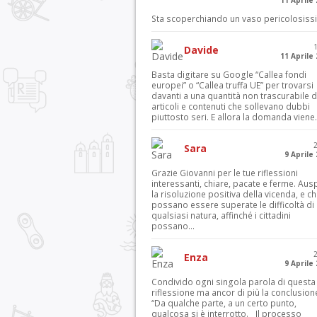
11 Aprile
Sta scoperchiando un vaso pericolosiss
Davide
11 Aprile
Basta digitare su Google “Callea fondi
europei” o “Callea truffa UE” per trovarsi
davanti a una quantità non trascurabile d
articoli e contenuti che sollevano dubbi
piuttosto seri. E allora la domanda viene.
Sara
9 Aprile
Grazie Giovanni per le tue riflessioni
interessanti, chiare, pacate e ferme. Aus
la risoluzione positiva della vicenda, e c
possano essere superate le difficoltà di
qualsiasi natura, affinché i cittadini
possano...
Enza
9 Aprile
Condivido ogni singola parola di questa
riflessione ma ancor di più la conclusion
“Da qualche parte, a un certo punto,
qualcosa si è interrotto. Il processo