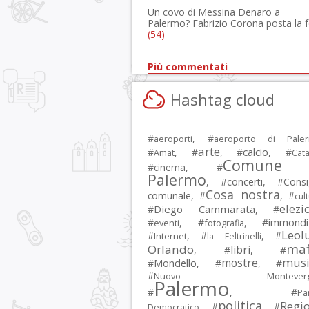
Un covo di Messina Denaro a
Palermo? Fabrizio Corona posta la 
(54)
Più commentati
Hashtag cloud
#
, #
aeroporti
aeroporto di Pale
arte
calcio
#
, #
, #
, #
Amat
Cata
Comune 
#
cinema
, #
Palermo
, #
concerti
, #
Consi
Cosa nostra
comunale
, #
, #
cul
elezi
Diego Cammarata
#
, #
immondi
#
, #
, #
eventi
fotografia
Leol
#
, #
, #
Internet
la Feltrinelli
maf
Orlando
libri
, #
, #
musi
mostre
#
Mondello
, #
, #
#
Nuovo Montevergi
Palermo
#
, #
Par
politica
Regi
, #
, #
Democratico