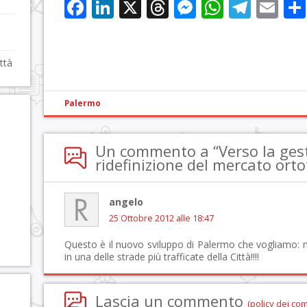
Facebook
LinkedIn
X
Threads
Messenge
WhatsA
Tele
Em
ttà
Palermo
Un commento a “Verso la gest
ridefinizione del mercato orto
angelo
25 Ottobre 2012 alle 18:47
Questo è il nuovo sviluppo di Palermo che vogliamo: m
in una delle strade più trafficate della Città!!!!
Lascia un commento
(policy dei co