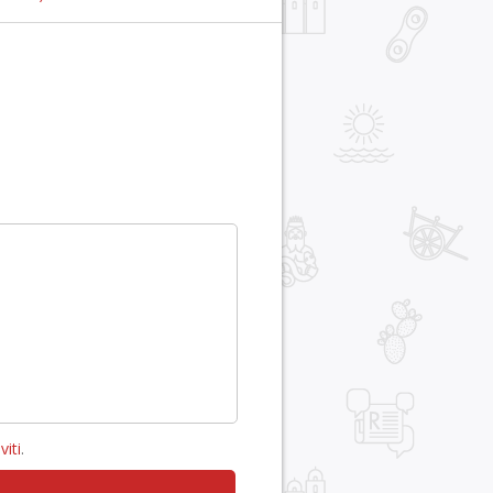
viti
.