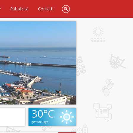
y
Pubblicità
Contatti
30°C
giovedì 6 ago