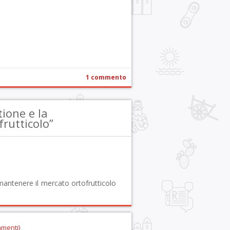
r
pp
gram
ail
Condividi
1 commento
ione e la
frutticolo”
antenere il mercato ortofrutticolo
mmenti)