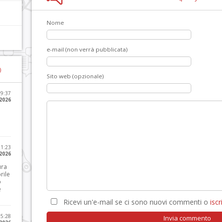
Nome
e-mail (non verrà pubblicata)
)
Sito web (opzionale)
09:37
2026
21:23
 2026
ura
rile
o
e
Ricevi un'e-mail se ci sono nuovi commenti o
iscri
15:28