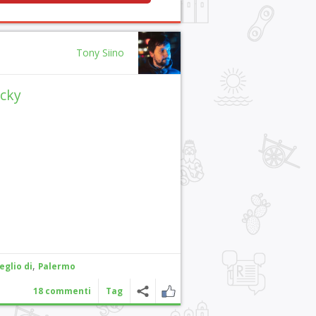
Tony Siino
cky
,
eglio di
Palermo
18 commenti
Tag