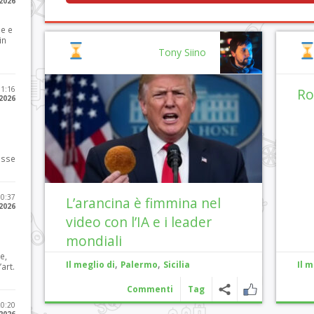
 2026
le e
in
Tony Siino
11:16
Ro
 2026
osse
10:37
L’arancina è fimmina nel
 2026
video con l’IA e i leader
mondiali
e,
,
,
Il meglio di
Palermo
Sicilia
Il m
art.
Commenti
Tag
20:20