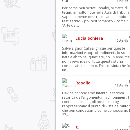
12 Aprile
Per come ben scrive Rosalio, si tratta di
tecniche molto note nelle Aule di Tribuna
sapientemente descritte – ad esempio – 
testi tecnici – poi resi romanzo – come l’
“Arte del...
Lucia Schiera
12 Aprile
Salve signor Callea, grazie per queste
informazioni e approfondimenti. Io sono
nata e abito nel quartiere, ho 19 anni, ma
non avevo idea di tutta questa storia
complicata del parco. Ero convinta che f
un...
Rosalio
12 Aprile
Davide conosciamo intanto la tecnica
retorica dell’argomentum ad hominem. I
contenuti dei singoli post del blog
rappresentano il punto di vista dell’autor
che ben conosciamo come conosciamo l’
27...
S.