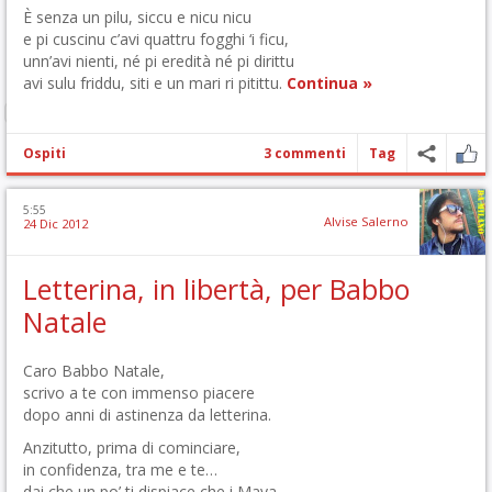
È senza un pilu, siccu e nicu nicu
e pi cuscinu c’avi quattru fogghi ‘i ficu,
unn’avi nienti, né pi eredità né pi dirittu
avi sulu friddu, siti e un mari ri pitittu.
Continua »
Ospiti
3 commenti
Tag
5:55
Alvise Salerno
24 Dic 2012
Letterina, in libertà, per Babbo
Natale
Caro Babbo Natale,
scrivo a te con immenso piacere
dopo anni di astinenza da letterina.
Anzitutto, prima di cominciare,
in confidenza, tra me e te…
dai che un po’ ti dispiace che i Maya