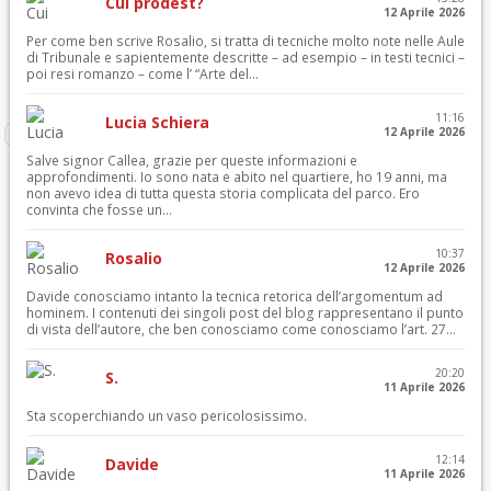
Cui prodest?
12 Aprile 2026
Per come ben scrive Rosalio, si tratta di tecniche molto note nelle Aule
di Tribunale e sapientemente descritte – ad esempio – in testi tecnici –
poi resi romanzo – come l’ “Arte del...
11:16
Lucia Schiera
12 Aprile 2026
Salve signor Callea, grazie per queste informazioni e
approfondimenti. Io sono nata e abito nel quartiere, ho 19 anni, ma
non avevo idea di tutta questa storia complicata del parco. Ero
convinta che fosse un...
10:37
Rosalio
12 Aprile 2026
Davide conosciamo intanto la tecnica retorica dell’argomentum ad
hominem. I contenuti dei singoli post del blog rappresentano il punto
di vista dell’autore, che ben conosciamo come conosciamo l’art. 27...
20:20
S.
11 Aprile 2026
Sta scoperchiando un vaso pericolosissimo.
12:14
Davide
11 Aprile 2026