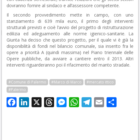
dovranno fornire al sindaco e all’assessore competente.
Il secondo provvedimento mette in campo, con uno
stanziamento di 639 mila euro, il primo degli interventi
strutturali previsti e cioè l’avvio del progetto di ristrutturazione
edilizia ed adeguamento alle norme igienico-sanitarie. La
Giunta ha deciso che questo progetto, per il quale vi è già la
disponibilità di fondi nel bilancio comunale, sia inserito fra le
opere a priorità A (quindi massima) nel Piano triennale delle
Opere pubbliche, da avviare a cantiere entro il 2013. Altri
interventi riguarderanno poi il rifacimento del manto stradale.
#Comune di Palermo
#Marco di Marco
#mercato ittico
#Palermo
Facebook
LinkedIn
X
Threads
Messenger
WhatsApp
Telegram
Email
Cond