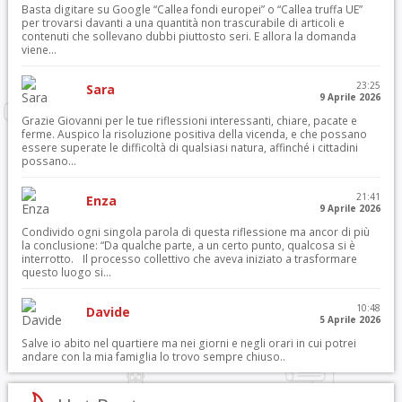
Basta digitare su Google “Callea fondi europei” o “Callea truffa UE”
per trovarsi davanti a una quantità non trascurabile di articoli e
contenuti che sollevano dubbi piuttosto seri. E allora la domanda
viene...
23:25
Sara
9 Aprile 2026
Grazie Giovanni per le tue riflessioni interessanti, chiare, pacate e
ferme. Auspico la risoluzione positiva della vicenda, e che possano
essere superate le difficoltà di qualsiasi natura, affinché i cittadini
possano...
21:41
Enza
9 Aprile 2026
Condivido ogni singola parola di questa riflessione ma ancor di più
la conclusione: “Da qualche parte, a un certo punto, qualcosa si è
interrotto. Il processo collettivo che aveva iniziato a trasformare
questo luogo si...
10:48
Davide
5 Aprile 2026
Salve io abito nel quartiere ma nei giorni e negli orari in cui potrei
andare con la mia famiglia lo trovo sempre chiuso..