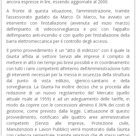
ancora espresse in lire, essendo aggiornate al 2000.
A fronte di questa situazione, l’amministrazione, tramite
l’assessorato guidato da Marco Di Marco, ha avviato un
intervento con l’installazione (avvenuta ad inizio marzo)
dell’impianto di videosorveglianza e poi con l’appalto
dell’impianto anti-incendio e con quello per l’installazione della
barra elettromeccanica per il controllo degli accessi.
Il primo provvedimento è un “atto di indirizzo” con il quale la
Giunta affida al settore Servizi alle imprese il compito di
mettere in atto nei tempi più brevi possibili e in coordinamento
con tutti i rami competenti all’interno dell’Amministrazione tutti
gli interventi necessari per la messa in sicurezza della struttura
dal punto di vista edilizio, igienico-sanitario e della
sorveglianza. La Giunta ha inoltre deciso che si proceda alla
redazione di un nuovo regolamento del Mercato (quello
attuale risale al 1959) e ad un adeguamento delle tariffe, in
modo da coprire con le concessioni almeno il 36% dei costi di
gestione, come previsto dalla legge. L’attuazione di questo
provvedimento, notificato alle quattro aree amministrative
competenti (Servizi alle Imprese, Protezione civile,
Manutenzioni e Lavori Pubblici) verrà monitorato dalla Giunta
con cadenza semestrale, tramite relazioni che gli stessi settori