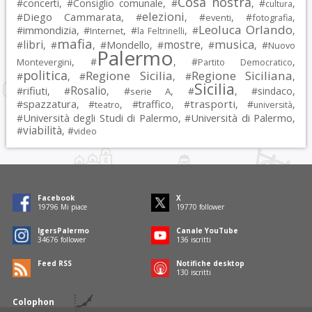
Cosa nostra
#
concerti
, #
Consiglio comunale
, #
, #
,
cultura
elezioni
Diego Cammarata
#
, #
, #
, #
,
eventi
fotografia
Leoluca Orlando
immondizia
#
, #
, #
, #
,
Internet
la Feltrinelli
mafia
musica
libri
mostre
#
, #
, #
Mondello
, #
, #
, #
Nuovo
Palermo
, #
, #
,
Montevergini
Partito Democratico
politica
Regione Sicilia
Regione Siciliana
#
, #
, #
,
Sicilia
Rosalio
rifiuti
#
, #
, #
, #
, #
sindaco
,
serie A
spazzatura
trasporti
#
, #
, #
traffico
, #
, #
,
teatro
università
Università degli Studi di Palermo
Università di Palermo
#
, #
,
viabilità
#
, #
video
Facebook
X
19796
Mi piace
19770
follower
IgersPalermo
Canale YouTube
34676
follower
136
iscritti
Feed RSS
Notifiche desktop
130
iscritti
Colophon