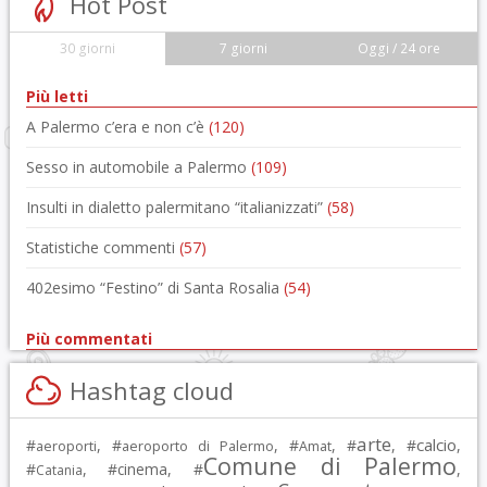
Hot Post
30 giorni
7 giorni
Oggi / 24 ore
Più letti
A Palermo c’era e non c’è
(120)
Sesso in automobile a Palermo
(109)
Insulti in dialetto palermitano “italianizzati”
(58)
Statistiche commenti
(57)
402esimo “Festino” di Santa Rosalia
(54)
Più commentati
Hashtag cloud
arte
calcio
#
, #
, #
, #
, #
,
aeroporti
aeroporto di Palermo
Amat
Comune di Palermo
#
, #
cinema
, #
,
Catania