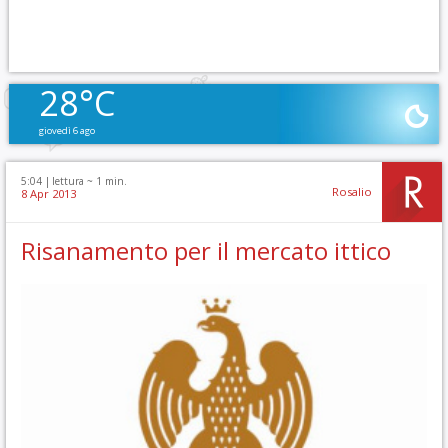
28°C
giovedì 6 ago
5:04 |
lettura ~
1
min.
Rosalio
8 Apr 2013
Risanamento per il mercato ittico