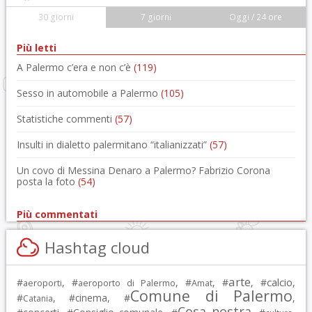
30 giorni
7 giorni
Oggi / 24 ore
Più letti
A Palermo c’era e non c’è
(119)
Sesso in automobile a Palermo
(105)
Statistiche commenti
(57)
Insulti in dialetto palermitano “italianizzati”
(57)
Un covo di Messina Denaro a Palermo? Fabrizio Corona
posta la foto
(54)
Più commentati
Hashtag cloud
arte
calcio
#
, #
, #
, #
, #
,
aeroporti
aeroporto di Palermo
Amat
Comune di Palermo
#
, #
cinema
, #
,
Catania
Cosa nostra