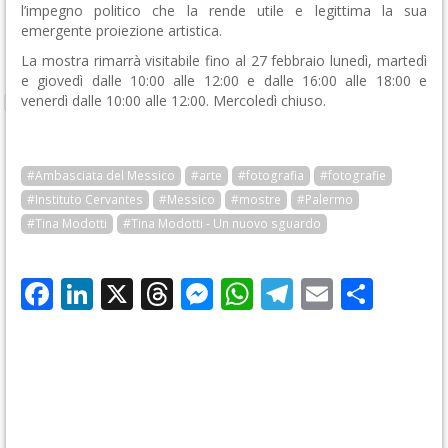
l’impegno politico che la rende utile e legittima la sua
emergente proiezione artistica.
La mostra rimarrà visitabile fino al 27 febbraio lunedì, martedì
e giovedì dalle 10:00 alle 12:00 e dalle 16:00 alle 18:00 e
venerdì dalle 10:00 alle 12:00. Mercoledì chiuso.
#Ambasciata del Messico
#arte
#fotografia
#fotografie
#Instituto Cervantes
#Messico
#mostre
#Palermo
#Tina Modotti
#Tina Modotti - Un nuovo sguardo
Facebook
LinkedIn
X
Threads
Messenger
WhatsApp
Telegram
Email
Cond