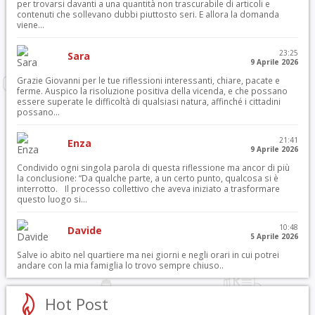
per trovarsi davanti a una quantità non trascurabile di articoli e
contenuti che sollevano dubbi piuttosto seri. E allora la domanda
viene...
23:25
Sara
9 Aprile 2026
Grazie Giovanni per le tue riflessioni interessanti, chiare, pacate e
ferme. Auspico la risoluzione positiva della vicenda, e che possano
essere superate le difficoltà di qualsiasi natura, affinché i cittadini
possano...
21:41
Enza
9 Aprile 2026
Condivido ogni singola parola di questa riflessione ma ancor di più
la conclusione: “Da qualche parte, a un certo punto, qualcosa si è
interrotto. Il processo collettivo che aveva iniziato a trasformare
questo luogo si...
10:48
Davide
5 Aprile 2026
Salve io abito nel quartiere ma nei giorni e negli orari in cui potrei
andare con la mia famiglia lo trovo sempre chiuso..
Hot Post