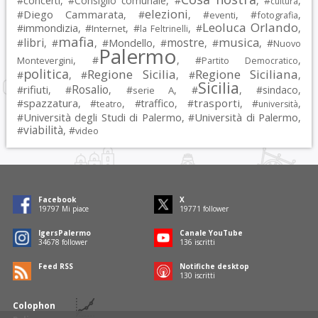
#
concerti
, #
Consiglio comunale
, #
, #
,
cultura
elezioni
Diego Cammarata
#
, #
, #
, #
,
eventi
fotografia
Leoluca Orlando
immondizia
#
, #
, #
, #
,
Internet
la Feltrinelli
mafia
musica
libri
mostre
#
, #
, #
Mondello
, #
, #
, #
Nuovo
Palermo
, #
, #
,
Montevergini
Partito Democratico
politica
Regione Sicilia
Regione Siciliana
#
, #
, #
,
Sicilia
Rosalio
rifiuti
#
, #
, #
, #
, #
sindaco
,
serie A
spazzatura
trasporti
#
, #
, #
traffico
, #
, #
,
teatro
università
Università degli Studi di Palermo
Università di Palermo
#
, #
,
viabilità
#
, #
video
Facebook
X
19797
Mi piace
19771
follower
IgersPalermo
Canale YouTube
34678
follower
136
iscritti
Feed RSS
Notifiche desktop
130
iscritti
Colophon