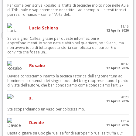
Per come ben scrive Rosalio, si tratta di tecniche molto note nelle Aule
di Tribunale e sapientemente descritte – ad esempio – in testi tecnici –
poi resi romanzo – come l’ “Arte del...
11:16
Lucia Schiera
12 Aprile 2026
Salve signor Callea, grazie per queste informazioni e
approfondimenti. Io sono nata e abito nel quartiere, ho 19 anni, ma
non avevo idea di tutta questa storia complicata del parco. Ero
convinta che fosse un...
10:37
Rosalio
12 Aprile 2026
Davide conosciamo intanto la tecnica retorica dell’argomentum ad
hominem. I contenuti dei singoli post del blog rappresentano il punto
di vista dell’autore, che ben conosciamo come conosciamo l’art. 27...
20:20
S.
11 Aprile 2026
Sta scoperchiando un vaso pericolosissimo.
12:14
Davide
11 Aprile 2026
Basta digitare su Google “Callea fondi europei” o “Callea truffa UE”