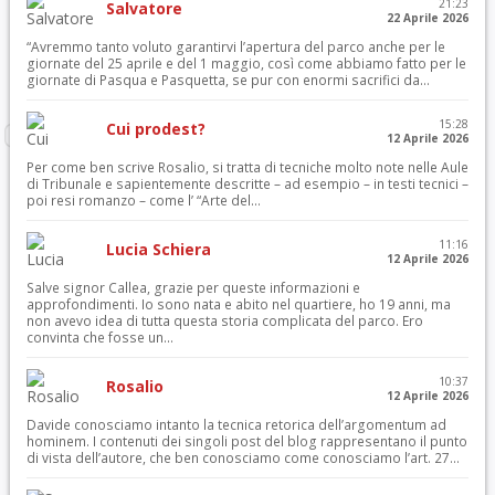
21:23
Salvatore
22 Aprile 2026
“Avremmo tanto voluto garantirvi l’apertura del parco anche per le
giornate del 25 aprile e del 1 maggio, così come abbiamo fatto per le
giornate di Pasqua e Pasquetta, se pur con enormi sacrifici da...
15:28
Cui prodest?
12 Aprile 2026
Per come ben scrive Rosalio, si tratta di tecniche molto note nelle Aule
di Tribunale e sapientemente descritte – ad esempio – in testi tecnici –
poi resi romanzo – come l’ “Arte del...
11:16
Lucia Schiera
12 Aprile 2026
Salve signor Callea, grazie per queste informazioni e
approfondimenti. Io sono nata e abito nel quartiere, ho 19 anni, ma
non avevo idea di tutta questa storia complicata del parco. Ero
convinta che fosse un...
10:37
Rosalio
12 Aprile 2026
Davide conosciamo intanto la tecnica retorica dell’argomentum ad
hominem. I contenuti dei singoli post del blog rappresentano il punto
di vista dell’autore, che ben conosciamo come conosciamo l’art. 27...