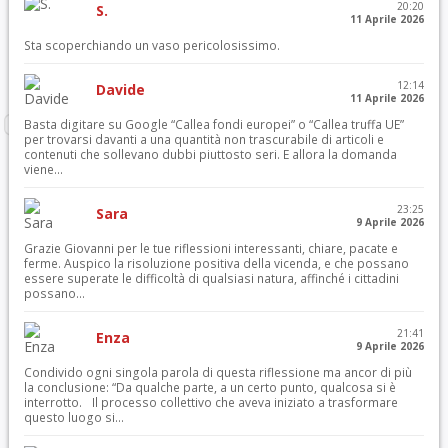
20:20
S.
11 Aprile 2026
Sta scoperchiando un vaso pericolosissimo.
12:14
Davide
11 Aprile 2026
Basta digitare su Google “Callea fondi europei” o “Callea truffa UE”
per trovarsi davanti a una quantità non trascurabile di articoli e
contenuti che sollevano dubbi piuttosto seri. E allora la domanda
viene...
23:25
Sara
9 Aprile 2026
Grazie Giovanni per le tue riflessioni interessanti, chiare, pacate e
ferme. Auspico la risoluzione positiva della vicenda, e che possano
essere superate le difficoltà di qualsiasi natura, affinché i cittadini
possano...
21:41
Enza
9 Aprile 2026
Condivido ogni singola parola di questa riflessione ma ancor di più
la conclusione: “Da qualche parte, a un certo punto, qualcosa si è
interrotto. Il processo collettivo che aveva iniziato a trasformare
questo luogo si...