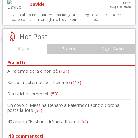
10:48
Davide
5 Aprile 2026
Salve io abito nel quartiere ma nei giorni e negli orari in cui potrei
andare con la mia famiglia lo trovo sempre chiuso..
Hot Post
30 giorni
7 giorni
Oggi / 24 ore
Più letti
A Palermo c’era e non c’è
(131)
Sesso in automobile a Palermo
(113)
Statistiche commenti
(58)
Un covo di Messina Denaro a Palermo? Fabrizio Corona
posta la foto
(56)
402esimo “Festino” di Santa Rosalia
(54)
Più commentati