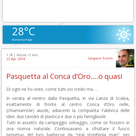
28°C
domenica 9 ago
1:18 |
lettura <1 min.
Gaspare Scimò
22 Apr 2014
Pasquetta al Conca d’Oro….o quasi
Di ogni ne ho viste, come tutti voi credo ma….
In serata al rientro dalla Pasquetta, in via Lanza di Scalea,
esattamente di fronte al centro Conca d’Oro nelle,
(chiamiamole) aiuole, adiacenti la compianta Fabbrica delle
idee: due tavolini di plastica e due o più famigliuole.
Tutti in assetto da campeggio selvaggio, come se fossero in
una riserva naturale. Continuavano a sfruttare il fuoco
perpetuo del loro barbecue da “real stigghiola man”, per