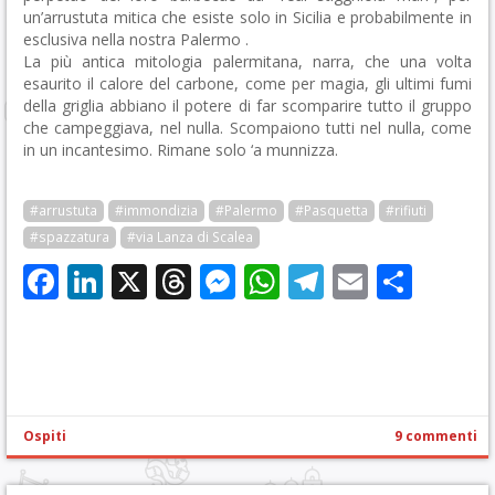
un’arrustuta mitica che esiste solo in Sicilia e probabilmente in
esclusiva nella nostra Palermo .
La più antica mitologia palermitana, narra, che una volta
esaurito il calore del carbone, come per magia, gli ultimi fumi
della griglia abbiano il potere di far scomparire tutto il gruppo
che campeggiava, nel nulla. Scompaiono tutti nel nulla, come
in un incantesimo. Rimane solo ‘a munnizza.
#arrustuta
#immondizia
#Palermo
#Pasquetta
#rifiuti
#spazzatura
#via Lanza di Scalea
Facebook
LinkedIn
X
Threads
Messenger
WhatsApp
Telegram
Email
Cond
Ospiti
9 commenti