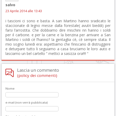
salvo
23 Aprile 2014 alle 13:43
i tascioni ci sono e basta. A san Martino hanno sradicato le
staccionate di legno messe dalla forestale( avutri bieddi) per
farsi l’arrostita. Che dobbiamo dire mischini nn hanno i soldi
per il carbone. e per la carne e la benzina per arrivare a San
Martino i soldi cè l’hanno? la gentaglia cè, cè sempre stata. Il
mio sogno lunedi era: aspettiamo che finiscano di distruggere
e deturpare tutto li seguiamo a casa bruciamo le loro auto e
lasciamo un bel cartello ” mettici a sasizza ora!!!! “
Lascia un commento
(policy dei commenti)
Nome
e-mail (non verrà pubblicata)