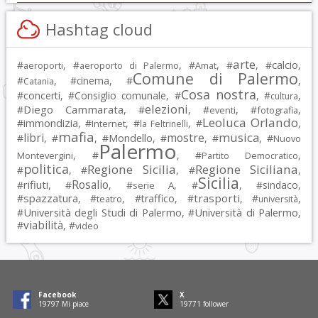
Hashtag cloud
arte
calcio
#
, #
, #
, #
, #
,
aeroporti
aeroporto di Palermo
Amat
Comune di Palermo
#
, #
cinema
, #
,
Catania
Cosa nostra
#
concerti
, #
Consiglio comunale
, #
, #
,
cultura
elezioni
Diego Cammarata
#
, #
, #
, #
,
eventi
fotografia
Leoluca Orlando
immondizia
#
, #
, #
, #
,
Internet
la Feltrinelli
mafia
musica
libri
mostre
#
, #
, #
Mondello
, #
, #
, #
Nuovo
Palermo
, #
, #
,
Montevergini
Partito Democratico
politica
Regione Sicilia
Regione Siciliana
#
, #
, #
,
Sicilia
Rosalio
rifiuti
#
, #
, #
, #
, #
sindaco
,
serie A
spazzatura
trasporti
#
, #
, #
traffico
, #
, #
,
teatro
università
Università degli Studi di Palermo
Università di Palermo
#
, #
,
viabilità
#
, #
video
Facebook
X
19797
Mi piace
19771
follower