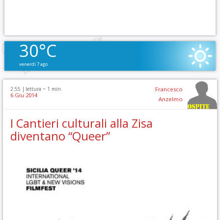
30°C
venerdì 7 ago
2:55 |
lettura ~
1
min.
Francesco
6 Giu 2014
Anzelmo
I Cantieri culturali alla Zisa
diventano “Queer”