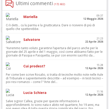
Ultimi commenti
(172.602)
09:37
Mariella
12 Maggio 2026
Ci li detti… cu lu parmu e la gnutticatura. Dare o ricevere di più di
quello che spetterebbe.
21:23
Salvatore
22 Aprile 2026
“Avremmo tanto voluto garantirvi l’apertura del parco anche per le
giornate del 25 aprile e del 1 maggio, così come abbiamo fatto per le
giornate di Pasqua e Pasquetta, se pur con enormi sacrifici da...
15:28
Cui prodest?
12 Aprile 2026
Per come ben scrive Rosalio, si tratta di tecniche molto note nelle Aule
di Tribunale e sapientemente descritte – ad esempio – in testi tecnici –
poi resi romanzo – come l’ “Arte del...
11:16
Lucia Schiera
12 Aprile 2026
Salve signor Callea, grazie per queste informazioni e
approfondimenti. Io sono nata e abito nel quartiere, ho 19 anni, ma
non avevo idea di tutta questa storia complicata del parco. Ero