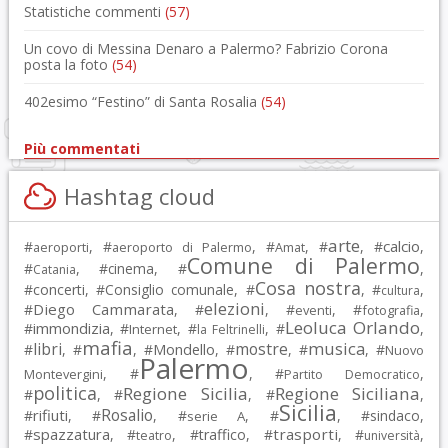
Statistiche commenti
(57)
Un covo di Messina Denaro a Palermo? Fabrizio Corona
posta la foto
(54)
402esimo “Festino” di Santa Rosalia
(54)
Più commentati
Hashtag cloud
arte
calcio
#
, #
, #
, #
, #
,
aeroporti
aeroporto di Palermo
Amat
Comune di Palermo
#
, #
cinema
, #
,
Catania
Cosa nostra
#
concerti
, #
Consiglio comunale
, #
, #
,
cultura
elezioni
Diego Cammarata
#
, #
, #
, #
,
eventi
fotografia
Leoluca Orlando
immondizia
#
, #
, #
, #
,
Internet
la Feltrinelli
mafia
musica
libri
mostre
#
, #
, #
Mondello
, #
, #
, #
Nuovo
Palermo
, #
, #
,
Montevergini
Partito Democratico
politica
Regione Sicilia
Regione Siciliana
#
, #
, #
,
Sicilia
Rosalio
rifiuti
#
, #
, #
, #
, #
sindaco
,
serie A
spazzatura
trasporti
#
, #
, #
traffico
, #
, #
,
teatro
università