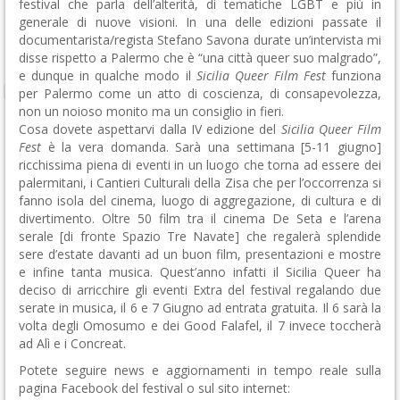
festival che parla dell’alterità, di tematiche LGBT e più in
generale di nuove visioni. In una delle edizioni passate il
documentarista/regista Stefano Savona durate un’intervista mi
disse rispetto a Palermo che è “una città queer suo malgrado”,
e dunque in qualche modo il
Sicilia Queer Film Fest
funziona
per Palermo come un atto di coscienza, di consapevolezza,
non un noioso monito ma un consiglio in fieri.
Cosa dovete aspettarvi dalla IV edizione del
Sicilia Queer Film
Fest
è la vera domanda. Sarà una settimana [5-11 giugno]
ricchissima piena di eventi in un luogo che torna ad essere dei
palermitani, i Cantieri Culturali della Zisa che per l’occorrenza si
fanno isola del cinema, luogo di aggregazione, di cultura e di
divertimento. Oltre 50 film tra il cinema De Seta e l’arena
serale [di fronte Spazio Tre Navate] che regalerà splendide
sere d’estate davanti ad un buon film, presentazioni e mostre
e infine tanta musica. Quest’anno infatti il Sicilia Queer ha
deciso di arricchire gli eventi Extra del festival regalando due
serate in musica, il 6 e 7 Giugno ad entrata gratuita. Il 6 sarà la
volta degli Omosumo e dei Good Falafel, il 7 invece toccherà
ad Alì e i Concreat.
Potete seguire news e aggiornamenti in tempo reale sulla
pagina Facebook del festival o sul sito internet: