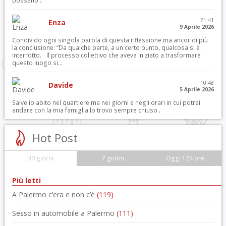
possano...
21:41
Enza
9 Aprile 2026
Condivido ogni singola parola di questa riflessione ma ancor di più
la conclusione: “Da qualche parte, a un certo punto, qualcosa si è
interrotto. Il processo collettivo che aveva iniziato a trasformare
questo luogo si...
10:48
Davide
5 Aprile 2026
Salve io abito nel quartiere ma nei giorni e negli orari in cui potrei
andare con la mia famiglia lo trovo sempre chiuso..
Hot Post
30 giorni
7 giorni
Oggi / 24 ore
Più letti
A Palermo c’era e non c’è
(119)
Sesso in automobile a Palermo
(111)