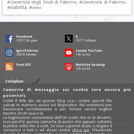
Università degli Studi di Palermo
Università di Palermo
#
, #
,
viabilità
#
, #
video
Facebook
X
19797
Mi piace
19771
follower
IgersPalermo
Canale YouTube
34678
follower
136
iscritti
Feed RSS
Notifiche desktop
130
iscritti
Colophon
Policy
Camurrìa di messaggio sui cookie (ora ancora più
Pubblicità
Statistiche commenti
potente!):
Contatti
Come il 90% dei siti questo blog usa i cookie (piccoli file
salvati in maniera sicura sul dispositivo del visitatore) per
funzionare correttamente e per fornire servizi migliori
Rosalio è il blog di Palermo
mentre clicchi qua e là.
La legislazione comunitaria dell'Ue vuole che te lo diciamo,
754 autori
raccontano Palermo dal loro punto di vista.
ecco perché questa camurrìa di avviso che appare soltanto
Anche tu puoi essere uno degli autori: inviaci un'
e-mail
. Rosalio ha
la prima volta che ci visiti. Se vuoi saperne di più o negare il
anche una sezione
fotoblog
e una sezione
videoblog
.
consenso a tutti o ad alcuni cookie
clicca qui
. Chiudendo