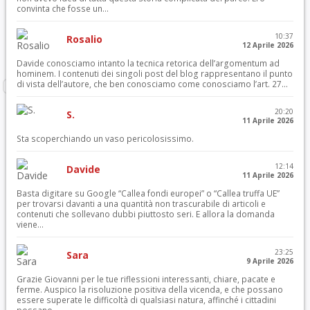
convinta che fosse un...
10:37
Rosalio
12 Aprile 2026
Davide conosciamo intanto la tecnica retorica dell’argomentum ad
hominem. I contenuti dei singoli post del blog rappresentano il punto
di vista dell’autore, che ben conosciamo come conosciamo l’art. 27...
20:20
S.
11 Aprile 2026
Sta scoperchiando un vaso pericolosissimo.
12:14
Davide
11 Aprile 2026
Basta digitare su Google “Callea fondi europei” o “Callea truffa UE”
per trovarsi davanti a una quantità non trascurabile di articoli e
contenuti che sollevano dubbi piuttosto seri. E allora la domanda
viene...
23:25
Sara
9 Aprile 2026
Grazie Giovanni per le tue riflessioni interessanti, chiare, pacate e
ferme. Auspico la risoluzione positiva della vicenda, e che possano
essere superate le difficoltà di qualsiasi natura, affinché i cittadini