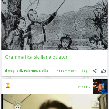
Grammatica siciliana quater
,
,
Il meglio di
Palermo
Sicilia
46 commenti
Tag
Tony Siino