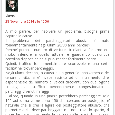
david
28 Novembre 2014 alle 15:56
A mio parere, per risolvere un problema, bisogna prima
capirne le cause.
Il problema dei parcheggiatori abusivi e’ nato
fondamentalmente negli ultimi 20/30 anni, perche’?
Perche’ prima il numero di vetture circolanti a Pelermo era
molto inferiore a quello attuale, e guardando qualunque
cartolina d’epoca ce ne si puo’ render facilmente conto.
Quindi, traffico fondamentalmente scorrevole e una certa
facilita’ nel trovar parcheggio.
Negli ultimi decenni, a causa di un generale innalzamento del
tenore di vita, si e’ invece assisito ad un incremento direi
esponenziale del numero di veicoli circolanti, con due logiche
conseguenze: traffico perennemente congestionato e
parcheggi divenuti miraggi.
E allora, quando in una piazza potrebbero parcheggiare solo
100 auto, ma ve ne sono 150 che cercano un posteggio, e’
naturale che si crei la figura del posteggiatore abusivo, che
permette a chi deve parcheggiare ma non trova lo spazio, di
poter lasciare ugualmente la vettura nelle mani di qualcuno