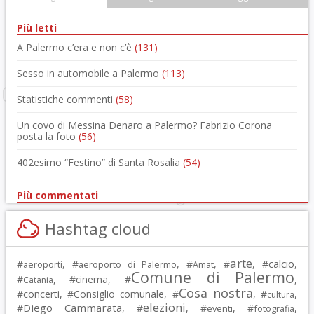
Più letti
A Palermo c’era e non c’è
(131)
Sesso in automobile a Palermo
(113)
Statistiche commenti
(58)
Un covo di Messina Denaro a Palermo? Fabrizio Corona
posta la foto
(56)
402esimo “Festino” di Santa Rosalia
(54)
Più commentati
Hashtag cloud
arte
calcio
#
, #
, #
, #
, #
,
aeroporti
aeroporto di Palermo
Amat
Comune di Palermo
#
, #
cinema
, #
,
Catania
Cosa nostra
#
concerti
, #
Consiglio comunale
, #
, #
,
cultura
elezioni
Diego Cammarata
#
, #
, #
, #
,
eventi
fotografia