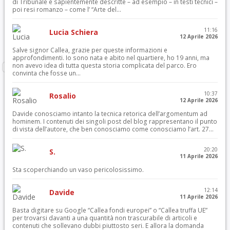
di Tribunale e sapientemente descritte – ad esempio – in testi tecnici –
poi resi romanzo – come l’ “Arte del...
11:16
Lucia Schiera
12 Aprile 2026
Salve signor Callea, grazie per queste informazioni e
approfondimenti. Io sono nata e abito nel quartiere, ho 19 anni, ma
non avevo idea di tutta questa storia complicata del parco. Ero
convinta che fosse un...
10:37
Rosalio
12 Aprile 2026
Davide conosciamo intanto la tecnica retorica dell’argomentum ad
hominem. I contenuti dei singoli post del blog rappresentano il punto
di vista dell’autore, che ben conosciamo come conosciamo l’art. 27...
20:20
S.
11 Aprile 2026
Sta scoperchiando un vaso pericolosissimo.
12:14
Davide
11 Aprile 2026
Basta digitare su Google “Callea fondi europei” o “Callea truffa UE”
per trovarsi davanti a una quantità non trascurabile di articoli e
contenuti che sollevano dubbi piuttosto seri. E allora la domanda