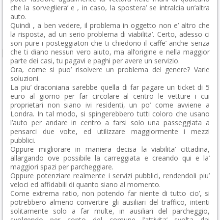
che la sorvegliera’ e , in caso, la spostera’ se intralcia un’altra
auto.
Quindi , a ben vedere, il problema in oggetto non e’ altro che
la risposta, ad un serio problema di viabilita’. Certo, adesso ci
son pure i posteggiatori che ti chiedono il caffe’ anche senza
che ti diano nessun vero aiuto, ma all’origine e nella maggior
parte dei casi, tu pagavi e paghi per avere un servizio.
Ora, come si puo’ risolvere un problema del genere? Varie
soluzioni.
La piu’ draconiana sarebbe quella di far pagare un ticket di 5
euro al giorno per far circolare al centro le vetture i cui
proprietari non siano ivi residenti, un po’ come avviene a
Londra. In tal modo, si spingerebbero tutti coloro che usano
l’auto per andare in centro a farsi solo una passeggiata a
pensarci due volte, ed utilizzare maggiormente i mezzi
pubblici.
Oppure migliorare in maniera decisa la viabilita’ cittadina,
allargando ove possibile la carreggiata e creando qui e la’
maggiori spazi per parcheggiare.
Oppure potenziare realmente i servizi pubblici, rendendoli piu’
veloci ed affidabili di quanto siano al momento.
Come extrema ratio, non potendo far niente di tutto cio’, si
potrebbero almeno convertire gli ausiliari del traffico, intenti
solitamente solo a far multe, in ausiliari del parcheggio,
svolgendo per conto del comune l’attivita’ svolta dai