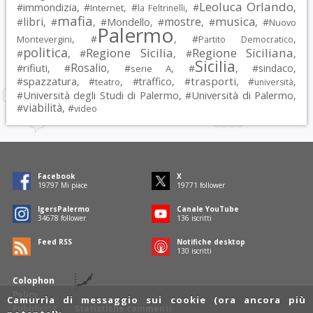
Leoluca Orlando
immondizia
#
, #
, #
, #
,
Internet
la Feltrinelli
mafia
musica
libri
mostre
#
, #
, #
Mondello
, #
, #
, #
Nuovo
Palermo
, #
, #
,
Montevergini
Partito Democratico
politica
Regione Sicilia
Regione Siciliana
#
, #
, #
,
Sicilia
Rosalio
rifiuti
#
, #
, #
, #
, #
sindaco
,
serie A
spazzatura
trasporti
#
, #
, #
traffico
, #
, #
,
teatro
università
Università degli Studi di Palermo
Università di Palermo
#
, #
,
viabilità
#
, #
video
Facebook
X
19797
Mi piace
19771
follower
IgersPalermo
Canale YouTube
34678
follower
136
iscritti
Feed RSS
Notifiche desktop
130
iscritti
Colophon
Policy
Camurrìa di messaggio sui cookie (ora ancora più
Pubblicità
Statistiche commenti