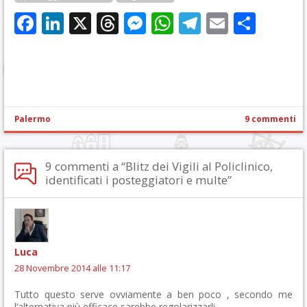
Facebook
LinkedIn
X
Threads
Messenger
WhatsApp
Telegram
Email
Cond
Palermo
9 commenti
9 commenti a “Blitz dei Vigili al Policlinico,
identificati i posteggiatori e multe”
Luca
28 Novembre 2014 alle 11:17
Tutto questo serve ovviamente a ben poco , secondo me
l’alternativa più efficace sarebbe regolarizzarli .