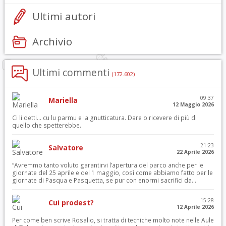
Ultimi autori
Archivio
Ultimi commenti
(172.602)
09:37
Mariella
12 Maggio 2026
Ci li detti… cu lu parmu e la gnutticatura. Dare o ricevere di più di
quello che spetterebbe.
21:23
Salvatore
22 Aprile 2026
“Avremmo tanto voluto garantirvi l’apertura del parco anche per le
giornate del 25 aprile e del 1 maggio, così come abbiamo fatto per le
giornate di Pasqua e Pasquetta, se pur con enormi sacrifici da...
15:28
Cui prodest?
12 Aprile 2026
Per come ben scrive Rosalio, si tratta di tecniche molto note nelle Aule