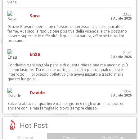
viene...
23:25
Sara
9 Aprile 2026
Grazie Giovanni per le tue riflessioni interessanti, chiare, pacate e
ferme. Auspico la risoluzione positiva della vicenda, e che possano
essere superate le difficoltà di qualsiasi natura, affinché i cittadini
possano...
21:41
Enza
9 Aprile 2026
Condivido ogni singola parola di questa riflessione ma ancor di più
la conclusione: “Da qualche parte, a un certo punto, qualcosa si è
interrotto. Il processo collettivo che aveva iniziato a trasformare
questo luogo si...
10:48
Davide
5 Aprile 2026
Salve io abito nel quartiere ma nei giorni e negli orari in cui potrei
andare con la mia famiglia lo trovo sempre chiuso..
Hot Post
30 giorni
7 giorni
Oggi / 24 ore