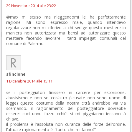
29 Novembre 2014 alle 23:22
@max mi scuso ma rileggendomi lei ha perfettamente
ragione. Mi sono espresso male, quando intendevo
regolarizzare non mi riferivo a chi svolge questo mestiere in
maniera non autorizzata ma bensì ad autorizzare questo
mestiere facendo lavorare i tanti impiegati comunali del
comune di Palermo.
sfincione
1 Dicembre 2014 alle 15:11
se i posteggiatori finissero in carcere per estorsione,
abusivismo e non so cos’altro (scusate non sono uomo di
legge) questo costume della nostra città andrebbe via via
scemando. il ragionamento del posteggiatore dovrebbe
essere: cucì unnu fazzu cchiù! si mi pigghianno ieccano à
chiave.
il problema è l’assoluta non curanza delle forze dell’ordine.
l’attuale ragionamento è: “tanto che mi fanno?”