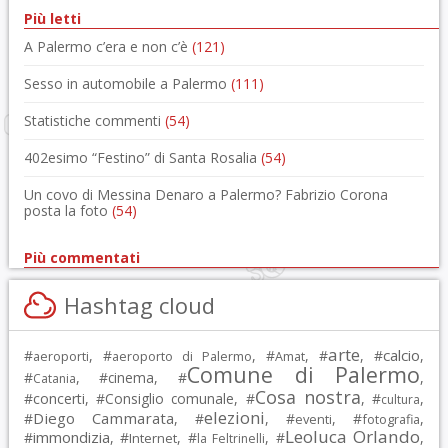
Più letti
A Palermo c’era e non c’è
(121)
Sesso in automobile a Palermo
(111)
Statistiche commenti
(54)
402esimo “Festino” di Santa Rosalia
(54)
Un covo di Messina Denaro a Palermo? Fabrizio Corona
posta la foto
(54)
Più commentati
Hashtag cloud
arte
calcio
#
, #
, #
, #
, #
,
aeroporti
aeroporto di Palermo
Amat
Comune di Palermo
#
, #
cinema
, #
,
Catania
Cosa nostra
#
concerti
, #
Consiglio comunale
, #
, #
,
cultura
elezioni
Diego Cammarata
#
, #
, #
, #
,
eventi
fotografia
Leoluca Orlando
immondizia
#
, #
, #
, #
,
Internet
la Feltrinelli