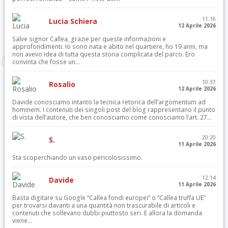
11:16
Lucia Schiera
12 Aprile 2026
Salve signor Callea, grazie per queste informazioni e
approfondimenti. Io sono nata e abito nel quartiere, ho 19 anni, ma
non avevo idea di tutta questa storia complicata del parco. Ero
convinta che fosse un...
10:37
Rosalio
12 Aprile 2026
Davide conosciamo intanto la tecnica retorica dell’argomentum ad
hominem. I contenuti dei singoli post del blog rappresentano il punto
di vista dell’autore, che ben conosciamo come conosciamo l’art. 27...
20:20
S.
11 Aprile 2026
Sta scoperchiando un vaso pericolosissimo.
12:14
Davide
11 Aprile 2026
Basta digitare su Google “Callea fondi europei” o “Callea truffa UE”
per trovarsi davanti a una quantità non trascurabile di articoli e
contenuti che sollevano dubbi piuttosto seri. E allora la domanda
viene...