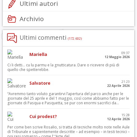
Ultimi autori
Archivio
Ultimi commenti
(172.602)
09:37
Mariella
12 Maggio 2026
Ci li detti… cu lu parmu e la gnutticatura. Dare o ricevere di più di
quello che spetterebbe.
21:23
Salvatore
22 Aprile 2026
“Avremmo tanto voluto garantirvi l’apertura del parco anche per le
giornate del 25 aprile e del 1 maggio, così come abbiamo fatto per le
giornate di Pasqua e Pasquetta, se pur con enormi sacrifici da...
15:28
Cui prodest?
12 Aprile 2026
Per come ben scrive Rosalio, si tratta di tecniche molto note nelle Aule
di Tribunale e sapientemente descritte – ad esempio – in testi tecnici –
poi resi romanzo – come l’ “Arte del...