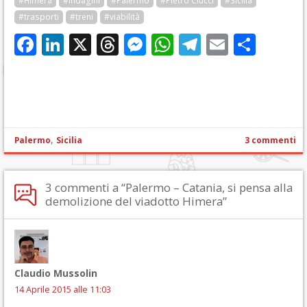
#Himera
#indagini
#Palermo
#Pietro Ciucci
#Sicilia
#trasporti
#treni
#viabilità
Facebook
LinkedIn
X
Threads
Messenger
WhatsApp
Telegram
Email
Cond
,
Palermo
Sicilia
3 commenti
3 commenti a “Palermo – Catania, si pensa alla
demolizione del viadotto Himera”
Claudio Mussolin
14 Aprile 2015 alle 11:03