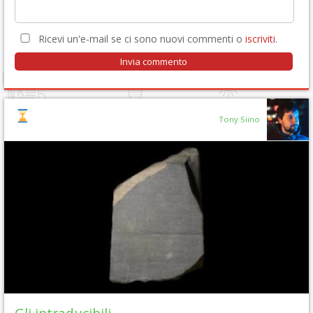
Ricevi un'e-mail se ci sono nuovi commenti o
iscriviti
.
Tony Siino