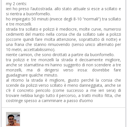
my 2 cents:
ieri ho preso l’autostrada. allo stato attuale si esce a scillato e
si rientra a buonfornello.
ho impiegato 50 minuti (invece degli 8-10 “normali”) tra scillato
e tre monzelli.
strada tra scillato e polizzi è mediocre, molte curve, numerosi
cedimenti del manto nella corsia che da scillato sale a polizzi
(occorre quindi fare molta attenzione, soprattutto di notte) e
una frana che stanno rimuovendo (senso unico alternato per
10 metri, accettabilissimo).
niente camion, che sono dirottati a partire da buonfornello.
tra polizzi e tre monzelli la strada è decisamente migliore,
anche se stamattina mi hanno suggerito di non scendere a tre
monzelli, ma di dirigersi verso irosa: dovrebbe fare
guadagnare qualche minuto.
al ritorno la strada è migliore, giusto perché la corsia che
scende da polizzi verso scillato è meno danneggiata, anche se
c’è il concreto pericolo (come successo a me ieri sera) di
trovare nebbia lungo tutto il percorso, a tratti molto fitta, che
costringe spesso a camminare a passo d’uomo