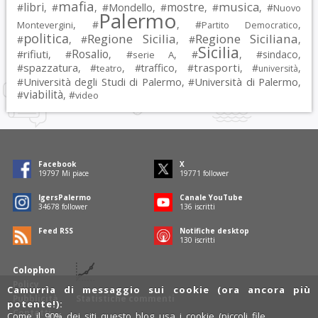
mafia
musica
libri
mostre
#
, #
, #
Mondello
, #
, #
, #
Nuovo
Palermo
, #
, #
,
Montevergini
Partito Democratico
politica
Regione Sicilia
Regione Siciliana
#
, #
, #
,
Sicilia
Rosalio
rifiuti
#
, #
, #
, #
, #
sindaco
,
serie A
spazzatura
trasporti
#
, #
, #
traffico
, #
, #
,
teatro
università
Università degli Studi di Palermo
Università di Palermo
#
, #
,
viabilità
#
, #
video
Facebook
X
19797
Mi piace
19771
follower
IgersPalermo
Canale YouTube
34678
follower
136
iscritti
Feed RSS
Notifiche desktop
130
iscritti
Colophon
Policy
Camurrìa di messaggio sui cookie (ora ancora più
Pubblicità
Statistiche commenti
potente!):
Contatti
Come il 90% dei siti questo blog usa i cookie (piccoli file