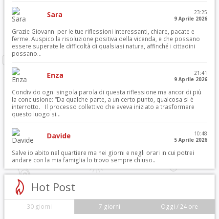
23:25
Sara
9 Aprile 2026
Grazie Giovanni per le tue riflessioni interessanti, chiare, pacate e
ferme. Auspico la risoluzione positiva della vicenda, e che possano
essere superate le difficoltà di qualsiasi natura, affinché i cittadini
possano...
21:41
Enza
9 Aprile 2026
Condivido ogni singola parola di questa riflessione ma ancor di più
la conclusione: “Da qualche parte, a un certo punto, qualcosa si è
interrotto. Il processo collettivo che aveva iniziato a trasformare
questo luogo si...
10:48
Davide
5 Aprile 2026
Salve io abito nel quartiere ma nei giorni e negli orari in cui potrei
andare con la mia famiglia lo trovo sempre chiuso..
Hot Post
30 giorni
7 giorni
Oggi / 24 ore