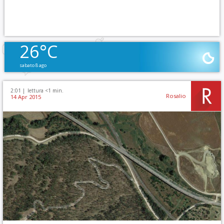
26°C
sabato 8 ago
2:01 |
lettura <1 min.
Rosalio
14 Apr 2015