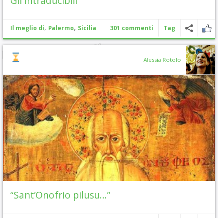
Gli intraducibili
,
,
Il meglio di
Palermo
Sicilia
301 commenti
Tag
Alessia Rotolo
“Sant’Onofrio pilusu…”