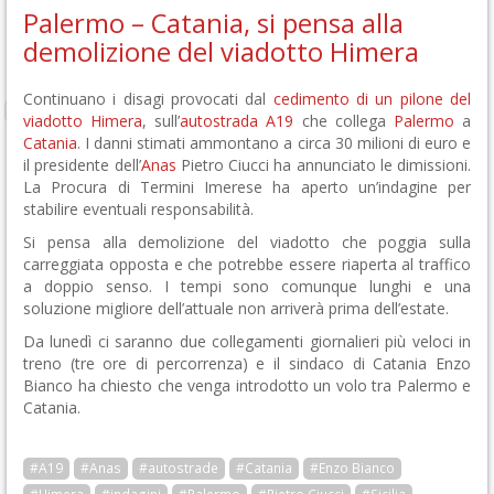
Palermo – Catania, si pensa alla
demolizione del viadotto Himera
Continuano i disagi provocati dal
cedimento di un pilone del
viadotto Himera
, sull’
autostrada A19
che collega
Palermo
a
Catania
. I danni stimati ammontano a circa 30 milioni di euro e
il presidente dell’
Anas
Pietro Ciucci ha annunciato le dimissioni.
La Procura di Termini Imerese ha aperto un’indagine per
stabilire eventuali responsabilità.
Si pensa alla demolizione del viadotto che poggia sulla
carreggiata opposta e che potrebbe essere riaperta al traffico
a doppio senso. I tempi sono comunque lunghi e una
soluzione migliore dell’attuale non arriverà prima dell’estate.
Da lunedì ci saranno due collegamenti giornalieri più veloci in
treno (tre ore di percorrenza) e il sindaco di Catania Enzo
Bianco ha chiesto che venga introdotto un volo tra Palermo e
Catania.
#A19
#Anas
#autostrade
#Catania
#Enzo Bianco