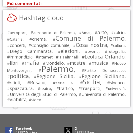
Più commentati
Hashtag cloud
arte
calcio
#
, #
, #
, #
, #
,
aeroporti
aeroporto di Palermo
Amat
Comune di Palermo
#
, #
cinema
, #
,
Catania
Cosa nostra
#
concerti
, #
Consiglio comunale
, #
, #
,
cultura
elezioni
Diego Cammarata
#
, #
, #
, #
,
eventi
fotografia
Leoluca Orlando
immondizia
#
, #
, #
, #
,
Internet
la Feltrinelli
mafia
musica
libri
mostre
#
, #
, #
Mondello
, #
, #
, #
Nuovo
Palermo
, #
, #
,
Montevergini
Partito Democratico
politica
Regione Sicilia
Regione Siciliana
#
, #
, #
,
Sicilia
Rosalio
rifiuti
#
, #
, #
, #
, #
sindaco
,
serie A
spazzatura
trasporti
#
, #
, #
traffico
, #
, #
,
teatro
università
Università degli Studi di Palermo
Università di Palermo
#
, #
,
viabilità
#
, #
video
Facebook
X
19797
Mi piace
19771
follower