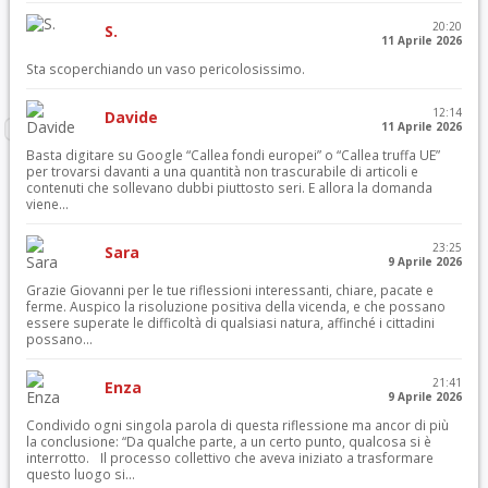
20:20
S.
11 Aprile 2026
Sta scoperchiando un vaso pericolosissimo.
12:14
Davide
11 Aprile 2026
Basta digitare su Google “Callea fondi europei” o “Callea truffa UE”
per trovarsi davanti a una quantità non trascurabile di articoli e
contenuti che sollevano dubbi piuttosto seri. E allora la domanda
viene...
23:25
Sara
9 Aprile 2026
Grazie Giovanni per le tue riflessioni interessanti, chiare, pacate e
ferme. Auspico la risoluzione positiva della vicenda, e che possano
essere superate le difficoltà di qualsiasi natura, affinché i cittadini
possano...
21:41
Enza
9 Aprile 2026
Condivido ogni singola parola di questa riflessione ma ancor di più
la conclusione: “Da qualche parte, a un certo punto, qualcosa si è
interrotto. Il processo collettivo che aveva iniziato a trasformare
questo luogo si...