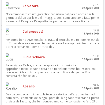
21:23
Salvatore
22 Aprile 2026
“Avremmo tanto voluto garantirvi l’apertura del parco anche per le
giornate del 25 aprile e del 1 maggio, così come abbiamo fatto per le
giornate di Pasqua e Pasquetta, se pur con enormi sacrifici da...
15:28
Cui prodest?
12 Aprile 2026
Per come ben scrive Rosalio, si tratta di tecniche molto note nelle Aule
di Tribunale e sapientemente descritte – ad esempio – in testi tecnici –
poi resi romanzo – come l’ “Arte del...
11:16
Lucia Schiera
12 Aprile 2026
Salve signor Callea, grazie per queste informazioni e
approfondimenti. Io sono nata e abito nel quartiere, ho 19 anni, ma
non avevo idea di tutta questa storia complicata del parco. Ero
convinta che fosse un...
10:37
Rosalio
12 Aprile 2026
Davide conosciamo intanto la tecnica retorica dell’argomentum ad
hominem. I contenuti dei singoli post del blog rappresentano il punto
di vista dell’autore, che ben conosciamo come conosciamo l’art. 27...