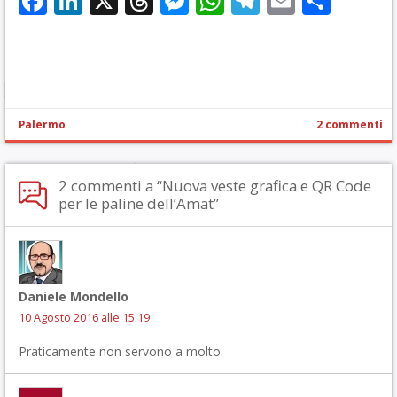
Facebook
LinkedIn
X
Threads
Messenger
WhatsApp
Telegram
Email
Cond
Palermo
2 commenti
2 commenti a “Nuova veste grafica e QR Code
per le paline dell’Amat”
Daniele Mondello
10 Agosto 2016 alle 15:19
Praticamente non servono a molto.