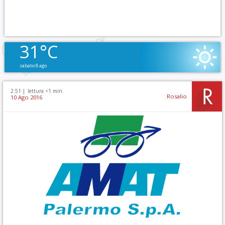
31°C
sabato 8 ago
2:51 |
lettura <1 min.
Rosalio
10 Ago 2016