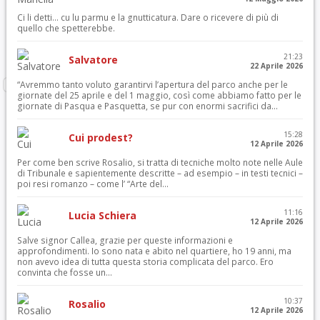
Ci li detti… cu lu parmu e la gnutticatura. Dare o ricevere di più di
quello che spetterebbe.
21:23
Salvatore
22 Aprile 2026
“Avremmo tanto voluto garantirvi l’apertura del parco anche per le
giornate del 25 aprile e del 1 maggio, così come abbiamo fatto per le
giornate di Pasqua e Pasquetta, se pur con enormi sacrifici da...
15:28
Cui prodest?
12 Aprile 2026
Per come ben scrive Rosalio, si tratta di tecniche molto note nelle Aule
di Tribunale e sapientemente descritte – ad esempio – in testi tecnici –
poi resi romanzo – come l’ “Arte del...
11:16
Lucia Schiera
12 Aprile 2026
Salve signor Callea, grazie per queste informazioni e
approfondimenti. Io sono nata e abito nel quartiere, ho 19 anni, ma
non avevo idea di tutta questa storia complicata del parco. Ero
convinta che fosse un...
10:37
Rosalio
12 Aprile 2026