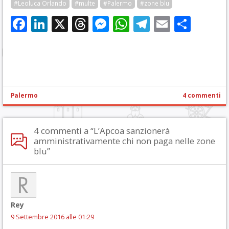
#Leoluca Orlando
#multe
#Palermo
#zone blu
Facebook
LinkedIn
X
Threads
Messenger
WhatsApp
Telegram
Email
Cond
Palermo
4 commenti
4 commenti a “L’Apcoa sanzionerà
amministrativamente chi non paga nelle zone
blu”
Rey
9 Settembre 2016 alle 01:29