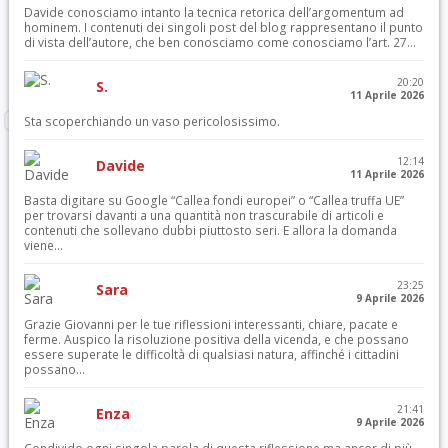
Davide conosciamo intanto la tecnica retorica dell’argomentum ad
hominem. I contenuti dei singoli post del blog rappresentano il punto
di vista dell’autore, che ben conosciamo come conosciamo l’art. 27...
20:20
S.
11 Aprile 2026
Sta scoperchiando un vaso pericolosissimo.
12:14
Davide
11 Aprile 2026
Basta digitare su Google “Callea fondi europei” o “Callea truffa UE”
per trovarsi davanti a una quantità non trascurabile di articoli e
contenuti che sollevano dubbi piuttosto seri. E allora la domanda
viene...
23:25
Sara
9 Aprile 2026
Grazie Giovanni per le tue riflessioni interessanti, chiare, pacate e
ferme. Auspico la risoluzione positiva della vicenda, e che possano
essere superate le difficoltà di qualsiasi natura, affinché i cittadini
possano...
21:41
Enza
9 Aprile 2026