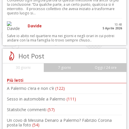
Condivido ogni singola parola di questa riflessione ma ancor di più
la conclusione: “Da qualche parte, a un certo punto, qualcosa si è
interrotto. Il processo collettivo che aveva iniziato a trasformare
questo luogo si...
10:48
Davide
5 Aprile 2026
Salve io abito nel quartiere ma nei giorni e negli orari in cui potrei
andare con la mia famiglia lo trovo sempre chiuso..
Hot Post
30 giorni
7 giorni
Oggi / 24 ore
Più letti
A Palermo c’era e non c’è
(122)
Sesso in automobile a Palermo
(111)
Statistiche commenti
(57)
Un covo di Messina Denaro a Palermo? Fabrizio Corona
posta la foto
(54)