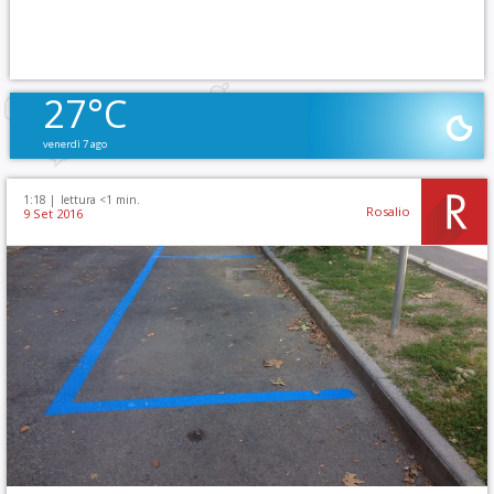
27°C
venerdì 7 ago
1:18 |
lettura <1 min.
Rosalio
9 Set 2016