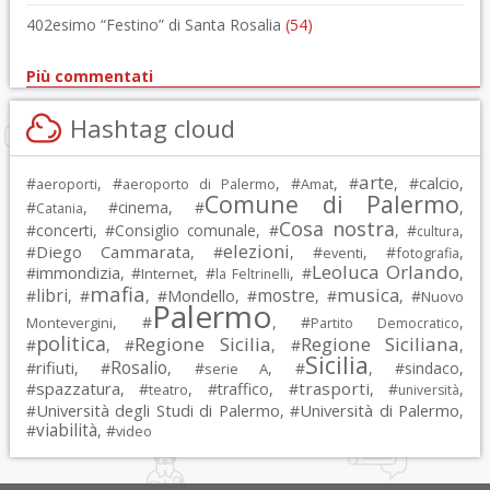
402esimo “Festino” di Santa Rosalia
(54)
Più commentati
Hashtag cloud
arte
calcio
#
, #
, #
, #
, #
,
aeroporti
aeroporto di Palermo
Amat
Comune di Palermo
#
, #
cinema
, #
,
Catania
Cosa nostra
#
concerti
, #
Consiglio comunale
, #
, #
,
cultura
elezioni
Diego Cammarata
#
, #
, #
, #
,
eventi
fotografia
Leoluca Orlando
immondizia
#
, #
, #
, #
,
Internet
la Feltrinelli
mafia
musica
libri
mostre
#
, #
, #
Mondello
, #
, #
, #
Nuovo
Palermo
, #
, #
,
Montevergini
Partito Democratico
politica
Regione Sicilia
Regione Siciliana
#
, #
, #
,
Sicilia
Rosalio
rifiuti
#
, #
, #
, #
, #
sindaco
,
serie A
spazzatura
trasporti
#
, #
, #
traffico
, #
, #
,
teatro
università
Università degli Studi di Palermo
Università di Palermo
#
, #
,
viabilità
#
, #
video