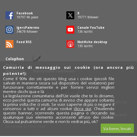
Facebook
X
19797
Mi piace
19771
follower
IgersPalermo
Canale YouTube
34678
follower
136
iscritti
Feed RSS
Notifiche desktop
130
iscritti
Colophon
Policy
Camurrìa di messaggio sui cookie (ora ancora più
Pubblicità
Statistiche commenti
potente!):
Contatti
Come il 90% dei siti questo blog usa i cookie (piccoli file
salvati in maniera sicura sul dispositivo del visitatore) per
funzionare correttamente e per fornire servizi migliori
Rosalio è il blog di Palermo
mentre clicchi qua e là.
La legislazione comunitaria dell'Ue vuole che te lo diciamo,
754 autori
raccontano Palermo dal loro punto di vista.
ecco perché questa camurrìa di avviso che appare soltanto
Anche tu puoi essere uno degli autori: inviaci un'
e-mail
. Rosalio ha
la prima volta che ci visiti. Se vuoi saperne di più o negare il
anche una sezione
fotoblog
e una sezione
videoblog
.
consenso a tutti o ad alcuni cookie
clicca qui
. Chiudendo
questo banner, scorrendo questa pagina o cliccando su
Design
cut&paste
qualunque suo elemento acconsenti all'uso dei cookie.
Clicca sul pulsantone verde e non lo vedrai più, ok?
Rosalio.it
Da un'idea di
Tony Siino
Va bene, levati
Segui Rosalio su
facebook
,
X
e
Instagram
x