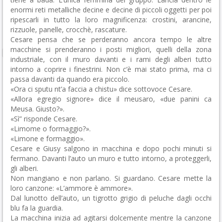
enormi reti metalliche decine e decine di piccoli oggetti per poi
ripescarli in tutto la loro magnificenza: crostini, arancine,
rizzuole, panelle, crocchè, rascature.
Cesare pensa che se perderanno ancora tempo le altre
macchine si prenderanno i posti migliori, quelli della zona
industriale, con il muro davanti e i rami degli alberi tutto
intorno a coprire i finestrini. Non c’è mai stato prima, ma ci
passa davanti da quando era piccolo.
«Ora ci sputu nt’a faccia a chistu» dice sottovoce Cesare.
«Allora egregio signore» dice il meusaro, «due panini ca
Meusa. Giusto?».
«Sì” risponde Cesare.
«Limome o formaggio?».
«Limone e formaggio».
Cesare e Giusy salgono in macchina e dopo pochi minuti si
fermano. Davanti l’auto un muro e tutto intorno, a proteggerli,
gli alberi.
Non mangiano e non parlano. Si guardano. Cesare mette la
loro canzone: «L’ammore è ammore».
Dal lunotto dell’auto, un tigrotto grigio di peluche dagli occhi
blu fa la guardia.
La macchina inizia ad agitarsi dolcemente mentre la canzone