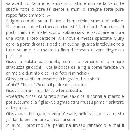
va avanti, «…l’ammore, arriva zittu zittu e nun se fa sentì, te
sbatte forte o core te siente e murì, o stregne forte pure
roppe fatte ammore…».
Il tigrotto rotola su un fianco e la macchina smette di ballare.
Nessuno dei due ha toccato cibo, si è fatto tardi. Sono rimasti
pochi minuti e preferiscono abbracciarsi e ascoltare ancora
una volta la loro canzone. Alle nove e mezza spaccate Giusy
apre la porta di casa, il padre, in cucina, guarda la televisione a
tutto volume e la madre fa finta di trovarsi davanti l’ingresso
per caso.
Giusy la saluta baciandola, come fa sempre, e la madre
strabuzza gli occhi. Fiuta la bocca della figlia come farebbe un
animale e d’istinto dice: «Fai feto ri minchia!».
Giusy pensa di non essere più in grado di respirare.
«Chi è? Chi cci fu?» urla il padre dalla cucina.
Giusy è terrorizzata. Muta e terrorizzata.
«Nieante, ci rissi ca fa feto ri meusa» dice la donna al marito e
poi sussurra alla figlia: «Va sgrasciati ‘u mussu prima ‘i salutare
a tto patri».
Giusy corre in bagno, mentre Cesare, nello stesso istante, sta
guidando per tornare a casa dai suoi.
In auto il profumo dei panini ha invaso l’abitacolo e mai il