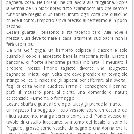
pagherà, cosa. Né i clienti, né chi lavora alla friggitoria. Sopra
la vetrina c’è un block notes tutto scarabocchiato che sembra
funzionare meglio di un tablet, infatti ogni volta che qualcuno
chiede il conto, l’importo arriva preciso al centesimo e in pochi
secondi.
Cesare guarda il telefono: si sta facendo tardi. Alle nove e
mezza Giusi deve tornare a casa, altrimenti suo padre non la
farà uscire più.
Da una Golf grigia, un bambino colpisce il clacson e solo
quando il colpo è assestato bene la macchina strilla. Dietro il
bancone, di fronte all’enorme pentola inclinata, il meusaro è
all’opera. Mezzo limone tagliato diventa una spugnetta
bagnadita, infatti, ogni volta che deve prendere un tovagliolo
intinge pollice e indice tra gli spicchi, per afferrare alla svelta i
fogli di carta velina quadrati. Prima di consegnare il panino,
però, il meusaro pone al cliente una domanda di natura
esistenziale: «Limome o formaggio?».
Cesare sbuffa e guarda l’orologio. Giusy gli prende la mano.
Un ragazzo ha poggiato il suo vassoio sopra un cestino dei
rifiuti stracolmo. Mangia sereno come se di fronte avesse un
tavolo di cristallo luccicante. All’interno del locale ci sono le
friggitrici, grosse come vasche da bagno e una donna che le
tiene a bada. L’unica femmina del gruppo. Lancia dentro le