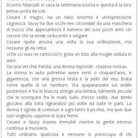
Si sono fidanzati in casa la settimana scorsa e questa è la loro
prima uscita da soli.
Cesare è magro, ha un naso enorme e un’espressione
cagnesca. Giusy ha due occhi neri circondati da una maschera
di trucco che appesantisce il numero dei suoi pochi anni. Un
cerone che la rende seducente e volgare.
Cesare ripete ancora una volta la sua ordinazione, ma
nessuno gli da retta.
«Che cci vuoi ne cartoccio?» grida un tizio alla moglie seduta in
auto.
Da una vecchia Panda, una donna risponde: «Saassa roosa».
La donna in auto potrebbe avere venti o cinquant’anni, è
gigantesca, con una grossa testa e la pelle del viso tirata
come quella di un tamburo. Sta spaparanzata sul sedile
posteriore e fra le braccia stringe una bimba, talmente piccola
che le scompare fra le mani. Sullo stesso sedile, due bimbi
giocano alla lotta rigirandosi più volte da tutte le parti. La
donna li sgrida di continuo e ogni tanto li picchia, ma quei due
non vogliono saperne di stare fermi.
Cesare e Giusy stanno immobili mentre la gente intorno
continua a muoversi.
Tutti ordinano qualcosa e nessuno si preoccupa di chi