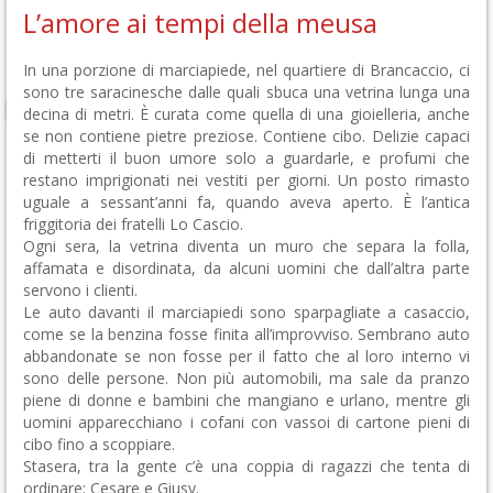
L’amore ai tempi della meusa
In una porzione di marciapiede, nel quartiere di Brancaccio, ci
sono tre saracinesche dalle quali sbuca una vetrina lunga una
decina di metri. È curata come quella di una gioielleria, anche
se non contiene pietre preziose. Contiene cibo. Delizie capaci
di metterti il buon umore solo a guardarle, e profumi che
restano imprigionati nei vestiti per giorni. Un posto rimasto
uguale a sessant’anni fa, quando aveva aperto. È l’antica
friggitoria dei fratelli Lo Cascio.
Ogni sera, la vetrina diventa un muro che separa la folla,
affamata e disordinata, da alcuni uomini che dall’altra parte
servono i clienti.
Le auto davanti il marciapiedi sono sparpagliate a casaccio,
come se la benzina fosse finita all’improvviso. Sembrano auto
abbandonate se non fosse per il fatto che al loro interno vi
sono delle persone. Non più automobili, ma sale da pranzo
piene di donne e bambini che mangiano e urlano, mentre gli
uomini apparecchiano i cofani con vassoi di cartone pieni di
cibo fino a scoppiare.
Stasera, tra la gente c’è una coppia di ragazzi che tenta di
ordinare: Cesare e Giusy.