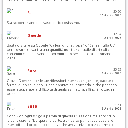
di vista dell’autore, che ben conosciamo come conosciamo l’art. 27...
20:20
S.
11 Aprile 2026
Sta scoperchiando un vaso pericolosissimo.
12:14
Davide
11 Aprile 2026
Basta digitare su Google “Callea fondi europei” o “Callea truffa UE”
per trovarsi davanti a una quantità non trascurabile di articoli e
contenuti che sollevano dubbi piuttosto seri. E allora la domanda
viene...
23:25
Sara
9 Aprile 2026
Grazie Giovanni per le tue riflessioni interessanti, chiare, pacate e
ferme. Auspico la risoluzione positiva della vicenda, e che possano
essere superate le difficoltà di qualsiasi natura, affinché i cittadini
possano...
21:41
Enza
9 Aprile 2026
Condivido ogni singola parola di questa riflessione ma ancor di più
la conclusione: “Da qualche parte, a un certo punto, qualcosa si è
interrotto. Il processo collettivo che aveva iniziato a trasformare