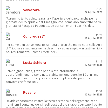
21:23
Salvatore
22 Aprile 2026
“Avremmo tanto voluto garantirvi l’apertura del parco anche per le
giornate del 25 aprile e del 1 maggio, così come abbiamo fatto per le
giornate di Pasqua e Pasquetta, se pur con enormi sacrifici da...
15:28
Cui prodest?
12 Aprile 2026
Per come ben scrive Rosalio, si tratta di tecniche molto note nelle Aule
di Tribunale e sapientemente descritte – ad esempio – in testi tecnici –
poi resi romanzo – come l’ “Arte del...
11:16
Lucia Schiera
12 Aprile 2026
Salve signor Callea, grazie per queste informazioni e
approfondimenti. Io sono nata e abito nel quartiere, ho 19 anni, ma
non avevo idea di tutta questa storia complicata del parco. Ero
convinta che fosse un...
10:37
Rosalio
12 Aprile 2026
Davide conosciamo intanto la tecnica retorica dell’argomentum ad
hominem. I contenuti dei singoli post del blog rappresentano il punto