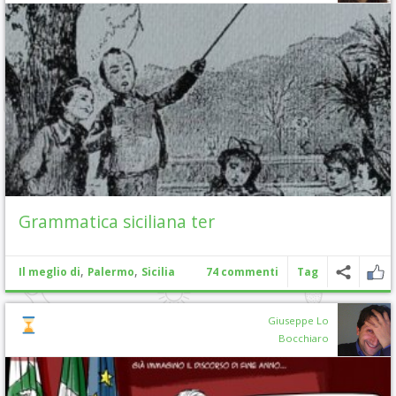
Grammatica siciliana ter
,
,
Il meglio di
Palermo
Sicilia
74 commenti
Tag
Giuseppe Lo
Bocchiaro