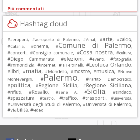
Più commentati
Hashtag cloud
arte
calcio
#
, #
, #
, #
, #
,
aeroporti
aeroporto di Palermo
Amat
Comune di Palermo
#
, #
cinema
, #
,
Catania
Cosa nostra
#
concerti
, #
Consiglio comunale
, #
, #
,
cultura
elezioni
Diego Cammarata
#
, #
, #
, #
,
eventi
fotografia
Leoluca Orlando
immondizia
#
, #
, #
, #
,
Internet
la Feltrinelli
mafia
musica
libri
mostre
#
, #
, #
Mondello
, #
, #
, #
Nuovo
Palermo
, #
, #
,
Montevergini
Partito Democratico
politica
Regione Sicilia
Regione Siciliana
#
, #
, #
,
Sicilia
Rosalio
rifiuti
#
, #
, #
, #
, #
sindaco
,
serie A
spazzatura
trasporti
#
, #
, #
traffico
, #
, #
,
teatro
università
Università degli Studi di Palermo
Università di Palermo
#
, #
,
viabilità
#
, #
video