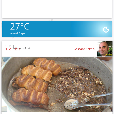
27°C
venerdì 7 ago
15:23 |
lettura ~
4
min.
Gaspare Scimò
24 Ott 2016