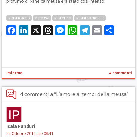
profumo di pane ca meusa era stato così intenso.
#Brancaccio
#meusa
#Palermo
#Pani ca meusa
Facebook
LinkedIn
X
Threads
Messenger
WhatsApp
Telegram
Email
Cond
Palermo
4 commenti
4 commenti a “L’amore ai tempi della meusa”
Isaia Panduri
25 Ottobre 2016 alle 08:41