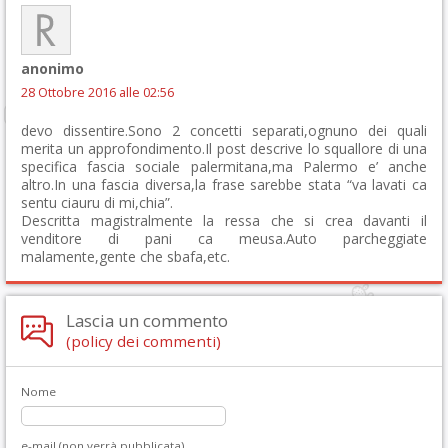
anonimo
28 Ottobre 2016 alle 02:56
devo dissentire.Sono 2 concetti separati,ognuno dei quali
merita un approfondimento.Il post descrive lo squallore di una
specifica fascia sociale palermitana,ma Palermo e’ anche
altro.In una fascia diversa,la frase sarebbe stata “va lavati ca
sentu ciauru di mi,chia”.
Descritta magistralmente la ressa che si crea davanti il
venditore di pani ca meusa.Auto parcheggiate
malamente,gente che sbafa,etc.
Lascia un commento
(policy dei commenti)
Nome
e-mail (non verrà pubblicata)