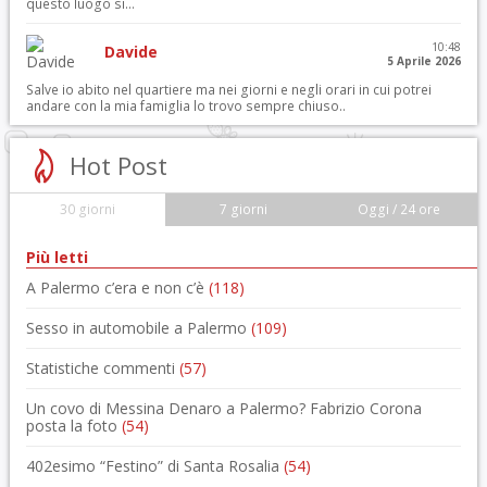
questo luogo si...
10:48
Davide
5 Aprile 2026
Salve io abito nel quartiere ma nei giorni e negli orari in cui potrei
andare con la mia famiglia lo trovo sempre chiuso..
Hot Post
30 giorni
7 giorni
Oggi / 24 ore
Più letti
A Palermo c’era e non c’è
(118)
Sesso in automobile a Palermo
(109)
Statistiche commenti
(57)
Un covo di Messina Denaro a Palermo? Fabrizio Corona
posta la foto
(54)
402esimo “Festino” di Santa Rosalia
(54)