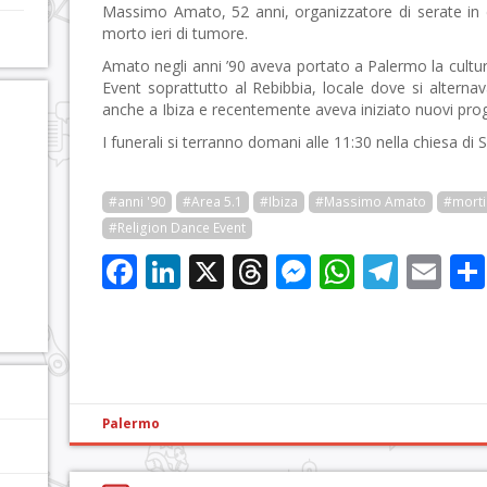
Massimo Amato, 52 anni, organizzatore di serate in di
morto ieri di tumore.
Amato negli anni ’90 aveva portato a Palermo la cult
Event soprattutto al Rebibbia, locale dove si altern
anche a Ibiza e recentemente aveva iniziato nuovi prog
I funerali si terranno domani alle 11:30 nella chiesa di
#anni '90
#Area 5.1
#Ibiza
#Massimo Amato
#morti
#Religion Dance Event
Facebook
LinkedIn
X
Threads
Messenge
WhatsA
Tele
Em
Palermo