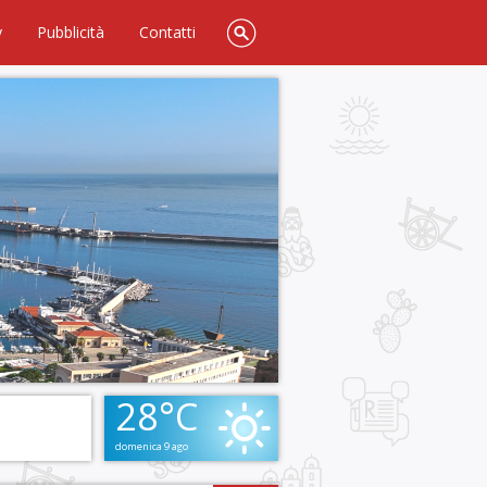
y
Pubblicità
Contatti
28°C
domenica 9 ago