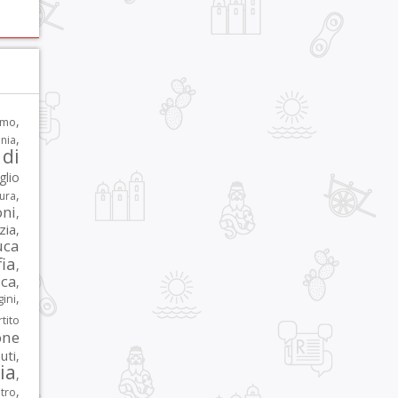
,
rmo
,
nia
di
glio
,
tura
oni
,
zia
,
uca
ia
,
ca
,
,
ni
tito
one
iuti
,
lia
,
,
tro