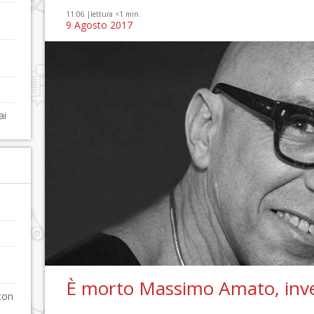
11:06 |
lettura <1 min.
9 Agosto 2017
ai
È morto Massimo Amato, inve
con