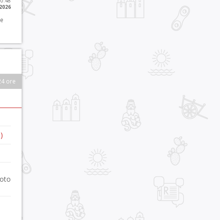
10:48
 2026
 e
24 ore
)
foto