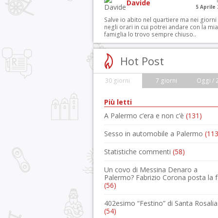
Davide
5 Aprile
Salve io abito nel quartiere ma nei giorni
negli orari in cui potrei andare con la mia
famiglia lo trovo sempre chiuso..
Hot Post
30 giorni
7 giorni
Oggi / 
Più letti
A Palermo c’era e non c’è
(131)
Sesso in automobile a Palermo
(113
Statistiche commenti
(58)
Un covo di Messina Denaro a
Palermo? Fabrizio Corona posta la 
(56)
402esimo “Festino” di Santa Rosalia
(54)