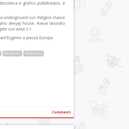
scoteca e grafico pubblicitario, è
ura underground con Religion Dance
avano deejay house. Aveva lavorato
etti con Area 5.1.
 Sant’Eugenio a piazza Europa.
#Palermo
#Rebibbia
r
pp
gram
ail
Condividi
Commenti