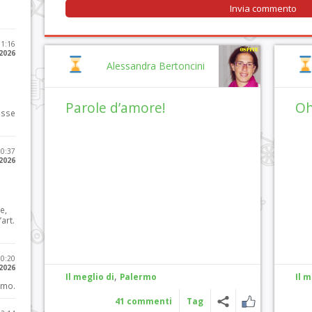
11:16
 2026
Alessandra Bertoncini
Parole d’amore!
Oh
osse
10:37
 2026
e,
art.
20:20
 2026
,
Il meglio di
Palermo
Il m
imo.
41 commenti
Tag