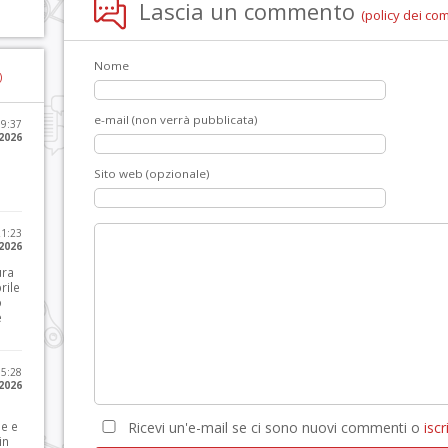
Lascia un commento
(policy dei co
Nome
)
e-mail (non verrà pubblicata)
09:37
2026
Sito web (opzionale)
21:23
 2026
ura
rile
o
e
15:28
 2026
le e
Ricevi un'e-mail se ci sono nuovi commenti o
iscri
in