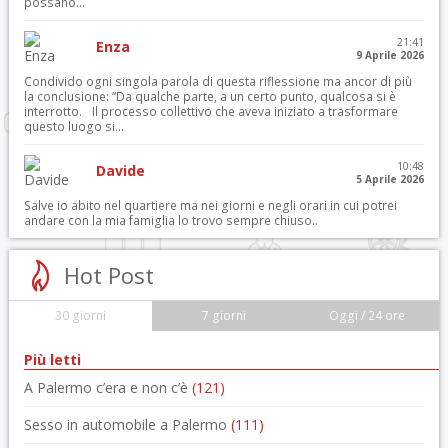
possano...
21:41
Enza
9 Aprile 2026
Condivido ogni singola parola di questa riflessione ma ancor di più
la conclusione: “Da qualche parte, a un certo punto, qualcosa si è
interrotto. Il processo collettivo che aveva iniziato a trasformare
questo luogo si...
10:48
Davide
5 Aprile 2026
Salve io abito nel quartiere ma nei giorni e negli orari in cui potrei
andare con la mia famiglia lo trovo sempre chiuso..
Hot Post
30 giorni
7 giorni
Oggi / 24 ore
Più letti
A Palermo c’era e non c’è
(121)
Sesso in automobile a Palermo
(111)