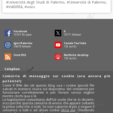
Università degli Studi di Palermo
Università di Palermo
#
, #
,
viabilità
#
, #
video
Facebook
X
19797
Mi piace
19771
follower
IgersPalermo
Canale YouTube
34678
follower
136
iscritti
Feed RSS
Notifiche desktop
130
iscritti
Colophon
Policy
Camurrìa di messaggio sui cookie (ora ancora più
Pubblicità
Statistiche commenti
potente!):
Contatti
Come il 90% dei siti questo blog usa i cookie (piccoli file
salvati in maniera sicura sul dispositivo del visitatore) per
funzionare correttamente e per fornire servizi migliori
Rosalio è il blog di Palermo
mentre clicchi qua e là.
La legislazione comunitaria dell'Ue vuole che te lo diciamo,
754 autori
raccontano Palermo dal loro punto di vista.
ecco perché questa camurrìa di avviso che appare soltanto
Anche tu puoi essere uno degli autori: inviaci un'
e-mail
. Rosalio ha
la prima volta che ci visiti. Se vuoi saperne di più o negare il
anche una sezione
fotoblog
e una sezione
videoblog
.
consenso a tutti o ad alcuni cookie
clicca qui
. Chiudendo