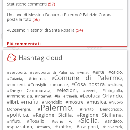
Statistiche commenti
(57)
Un covo di Messina Denaro a Palermo? Fabrizio Corona
posta la foto
(56)
402esimo “Festino” di Santa Rosalia
(54)
Più commentati
Hashtag cloud
arte
calcio
#
, #
, #
, #
, #
,
aeroporti
aeroporto di Palermo
Amat
Comune di Palermo
#
, #
cinema
, #
,
Catania
Cosa nostra
#
concerti
, #
Consiglio comunale
, #
, #
,
cultura
elezioni
Diego Cammarata
#
, #
, #
, #
,
eventi
fotografia
Leoluca Orlando
immondizia
#
, #
, #
, #
,
Internet
la Feltrinelli
mafia
musica
libri
mostre
#
, #
, #
Mondello
, #
, #
, #
Nuovo
Palermo
, #
, #
,
Montevergini
Partito Democratico
politica
Regione Sicilia
Regione Siciliana
#
, #
, #
,
Sicilia
Rosalio
rifiuti
#
, #
, #
, #
, #
sindaco
,
serie A
spazzatura
trasporti
#
, #
, #
traffico
, #
, #
,
teatro
università