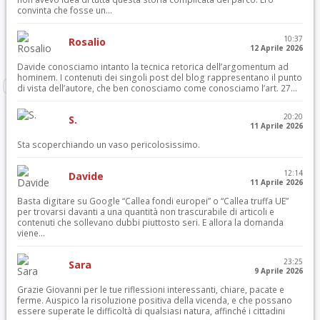
convinta che fosse un...
10:37
Rosalio
12 Aprile 2026
Davide conosciamo intanto la tecnica retorica dell’argomentum ad
hominem. I contenuti dei singoli post del blog rappresentano il punto
di vista dell’autore, che ben conosciamo come conosciamo l’art. 27...
20:20
S.
11 Aprile 2026
Sta scoperchiando un vaso pericolosissimo.
12:14
Davide
11 Aprile 2026
Basta digitare su Google “Callea fondi europei” o “Callea truffa UE”
per trovarsi davanti a una quantità non trascurabile di articoli e
contenuti che sollevano dubbi piuttosto seri. E allora la domanda
viene...
23:25
Sara
9 Aprile 2026
Grazie Giovanni per le tue riflessioni interessanti, chiare, pacate e
ferme. Auspico la risoluzione positiva della vicenda, e che possano
essere superate le difficoltà di qualsiasi natura, affinché i cittadini