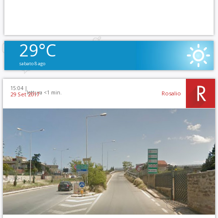
29°C
sabato 8 ago
15:04 |
lettura <1 min.
Rosalio
29 Set 2017