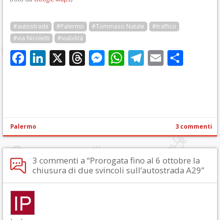
#autostrade
#Palermo
#Tommaso Natale
#traffico
#via Nicoletti
#viabilità
Facebook
LinkedIn
X
Threads
Messenger
WhatsApp
Telegram
Email
Cond
Palermo
3 commenti
3 commenti a “Prorogata fino al 6 ottobre la
chiusura di due svincoli sull’autostrada A29”