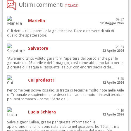
Ultimi commenti
(172.602)
09:37
Mariella
12 Maggio 2026
Ci li detti… cu lu parmu e la gnutticatura. Dare o ricevere di più di
quello che spetterebbe.
21:23
Salvatore
22 Aprile 2026
“Avremmo tanto voluto garantirvi l’apertura del parco anche per le
giornate del 25 aprile e del 1 maggio, così come abbiamo fatto per le
giornate di Pasqua e Pasquetta, se pur con enormi sacrifici da...
15:28
Cui prodest?
12 Aprile 2026
Per come ben scrive Rosalio, si tratta di tecniche molto note nelle Aule
di Tribunale e sapientemente descritte – ad esempio – in testi tecnici –
poi resi romanzo – come l’ “Arte del...
11:16
Lucia Schiera
12 Aprile 2026
Salve signor Callea, grazie per queste informazioni e
approfondimenti. Io sono nata e abito nel quartiere, ho 19 anni, ma
non avevo idea di tutta questa storia complicata del parco. Ero