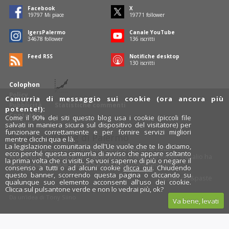
Facebook
X
19797
Mi piace
19771
follower
IgersPalermo
Canale YouTube
34678
follower
136
iscritti
Feed RSS
Notifiche desktop
130
iscritti
Colophon
Policy
Camurrìa di messaggio sui cookie (ora ancora più
Pubblicità
Statistiche commenti
potente!):
Contatti
Come il 90% dei siti questo blog usa i cookie (piccoli file
salvati in maniera sicura sul dispositivo del visitatore) per
funzionare correttamente e per fornire servizi migliori
Rosalio è il blog di Palermo
mentre clicchi qua e là.
La legislazione comunitaria dell'Ue vuole che te lo diciamo,
754 autori
raccontano Palermo dal loro punto di vista.
ecco perché questa camurrìa di avviso che appare soltanto
Anche tu puoi essere uno degli autori: inviaci un'
e-mail
. Rosalio ha
la prima volta che ci visiti. Se vuoi saperne di più o negare il
anche una sezione
fotoblog
e una sezione
videoblog
.
consenso a tutti o ad alcuni cookie
clicca qui
. Chiudendo
questo banner, scorrendo questa pagina o cliccando su
Design
cut&paste
qualunque suo elemento acconsenti all'uso dei cookie.
Clicca sul pulsantone verde e non lo vedrai più, ok?
Rosalio.it
Da un'idea di
Tony Siino
Va bene, levati
Segui Rosalio su
facebook
,
X
e
Instagram
x