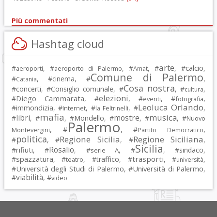
Più commentati
Hashtag cloud
arte
calcio
#
, #
, #
, #
, #
,
aeroporti
aeroporto di Palermo
Amat
Comune di Palermo
#
, #
cinema
, #
,
Catania
Cosa nostra
#
concerti
, #
Consiglio comunale
, #
, #
,
cultura
elezioni
Diego Cammarata
#
, #
, #
, #
,
eventi
fotografia
Leoluca Orlando
immondizia
#
, #
, #
, #
,
Internet
la Feltrinelli
mafia
musica
libri
mostre
#
, #
, #
Mondello
, #
, #
, #
Nuovo
Palermo
, #
, #
,
Montevergini
Partito Democratico
politica
Regione Sicilia
Regione Siciliana
#
, #
, #
,
Sicilia
Rosalio
rifiuti
#
, #
, #
, #
, #
sindaco
,
serie A
spazzatura
trasporti
#
, #
, #
traffico
, #
, #
,
teatro
università
Università degli Studi di Palermo
Università di Palermo
#
, #
,
viabilità
#
, #
video