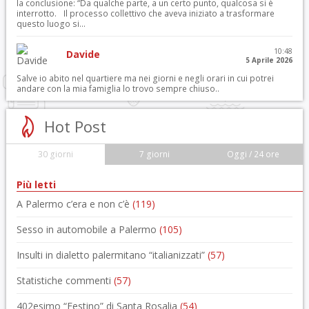
la conclusione: “Da qualche parte, a un certo punto, qualcosa si è
interrotto. Il processo collettivo che aveva iniziato a trasformare
questo luogo si...
10:48
Davide
5 Aprile 2026
Salve io abito nel quartiere ma nei giorni e negli orari in cui potrei
andare con la mia famiglia lo trovo sempre chiuso..
Hot Post
30 giorni
7 giorni
Oggi / 24 ore
Più letti
A Palermo c’era e non c’è
(119)
Sesso in automobile a Palermo
(105)
Insulti in dialetto palermitano “italianizzati”
(57)
Statistiche commenti
(57)
402esimo “Festino” di Santa Rosalia
(54)