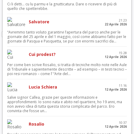
Ci li detti… cu lu parmu e la gnutticatura. Dare o ricevere di più di
quello che spetterebbe.
21:23
Salvatore
22 Aprile 2026
“Avremmo tanto voluto garantirvi l’apertura del parco anche per le
giornate del 25 aprile e del 1 maggio, così come abbiamo fatto per le
giornate di Pasqua e Pasquetta, se pur con enormi sacrifici da...
15:28
Cui prodest?
12 Aprile 2026
Per come ben scrive Rosalio, si tratta di tecniche molto note nelle Aule
di Tribunale e sapientemente descritte – ad esempio – in testi tecnici –
poi resi romanzo – come l’ “Arte del...
11:16
Lucia Schiera
12 Aprile 2026
Salve signor Callea, grazie per queste informazioni e
approfondimenti. Io sono nata e abito nel quartiere, ho 19 anni, ma
non avevo idea di tutta questa storia complicata del parco. Ero
convinta che fosse un...
10:37
Rosalio
12 Aprile 2026