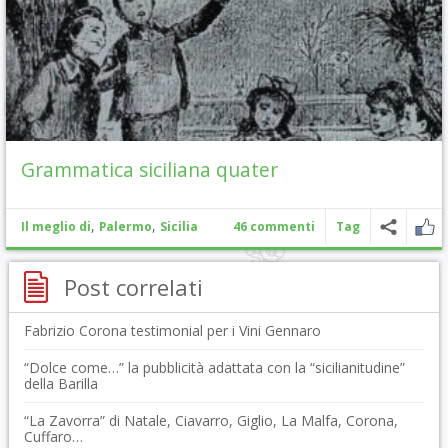
Grammatica siciliana quater
,
,
Il meglio di
Palermo
Sicilia
46 commenti
Tag
Post correlati
Fabrizio Corona testimonial per i Vini Gennaro
“Dolce come…” la pubblicità adattata con la “sicilianitudine”
della Barilla
“La Zavorra” di Natale, Ciavarro, Giglio, La Malfa, Corona,
Cuffaro…