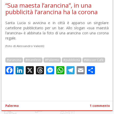
“Sua maesta l’arancina”, in una
pubblicità l’arancina ha la corona
Santa Lucia si avvicina e in città è apparso un singolare
cartellone pubblicitario per un bar. Allo slogan «sua maestà
l’arancina» è abbinata la foto di una arancina con una corona
regale.
(foto di Alessandro Valenti)
#arancina
#manifesti
#Palermo
#pubblicità
#Wisser Cafè
Facebook
LinkedIn
X
Threads
Messenger
WhatsApp
Telegram
Email
Cond
Palermo
1 commento