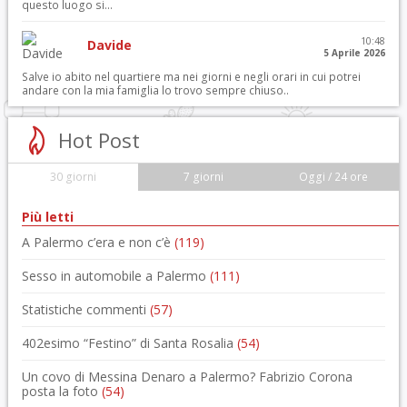
questo luogo si...
10:48
Davide
5 Aprile 2026
Salve io abito nel quartiere ma nei giorni e negli orari in cui potrei
andare con la mia famiglia lo trovo sempre chiuso..
Hot Post
30 giorni
7 giorni
Oggi / 24 ore
Più letti
A Palermo c’era e non c’è
(119)
Sesso in automobile a Palermo
(111)
Statistiche commenti
(57)
402esimo “Festino” di Santa Rosalia
(54)
Un covo di Messina Denaro a Palermo? Fabrizio Corona
posta la foto
(54)