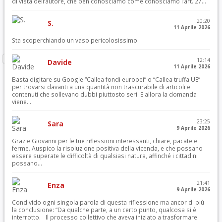
di vista dell’autore, che ben conosciamo come conosciamo l’art. 27...
20:20
S.
11 Aprile 2026
Sta scoperchiando un vaso pericolosissimo.
12:14
Davide
11 Aprile 2026
Basta digitare su Google “Callea fondi europei” o “Callea truffa UE”
per trovarsi davanti a una quantità non trascurabile di articoli e
contenuti che sollevano dubbi piuttosto seri. E allora la domanda
viene...
23:25
Sara
9 Aprile 2026
Grazie Giovanni per le tue riflessioni interessanti, chiare, pacate e
ferme. Auspico la risoluzione positiva della vicenda, e che possano
essere superate le difficoltà di qualsiasi natura, affinché i cittadini
possano...
21:41
Enza
9 Aprile 2026
Condivido ogni singola parola di questa riflessione ma ancor di più
la conclusione: “Da qualche parte, a un certo punto, qualcosa si è
interrotto. Il processo collettivo che aveva iniziato a trasformare