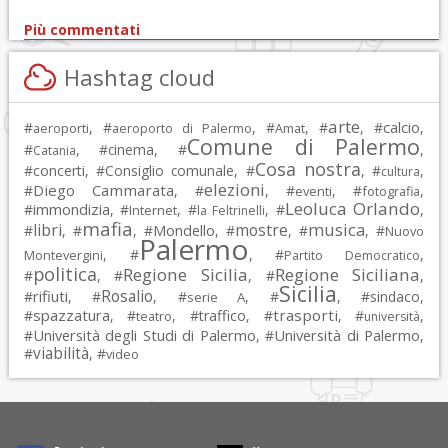
Più commentati
Hashtag cloud
arte
calcio
#
, #
, #
, #
, #
,
aeroporti
aeroporto di Palermo
Amat
Comune di Palermo
#
, #
cinema
, #
,
Catania
Cosa nostra
#
concerti
, #
Consiglio comunale
, #
, #
,
cultura
elezioni
Diego Cammarata
#
, #
, #
, #
,
eventi
fotografia
Leoluca Orlando
immondizia
#
, #
, #
, #
,
Internet
la Feltrinelli
mafia
musica
libri
mostre
#
, #
, #
Mondello
, #
, #
, #
Nuovo
Palermo
, #
, #
,
Montevergini
Partito Democratico
politica
Regione Sicilia
Regione Siciliana
#
, #
, #
,
Sicilia
Rosalio
rifiuti
#
, #
, #
, #
, #
sindaco
,
serie A
spazzatura
trasporti
#
, #
, #
traffico
, #
, #
,
teatro
università
Università degli Studi di Palermo
Università di Palermo
#
, #
,
viabilità
#
, #
video