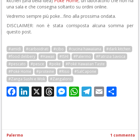
kitchen (una bella idea)
Poke Home
, un laboratorio che non ha
una sala e che consegna soltanto su ordini online.
Vedremo sempre più poke…fino alla prossima ondata.
DISCLAIMER: non è stata corrisposta alcuna somma per
questo post.
#amidi
#carboidrati
#cibo
#cucina hawaiiana
#dark kitchen
#food delibery
#Hawaii
#ISHI
#Palermo
#Patrizia Savoca
#pescato
#pesce
#poke
#Poké Hawaiian Taste
#Poké Home
#proteine
#Riso
#SalCapone
#Zanga Sushi e Wok
#Zangaloro
Facebook
LinkedIn
X
Threads
Messenger
WhatsApp
Telegram
Email
Cond
Palermo
1 commento