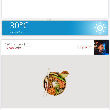
30°C
venerdì 7 ago
0:01 |
lettura <1 min.
Tony Siino
19 Ago 2019