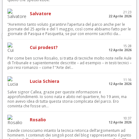
21:23
Salvatore
22 Aprile 2026
“Avremmo tanto voluto garantirvi l’apertura del parco anche per le
giornate del 25 aprile e del 1 maggio, così come abbiamo fatto per le
giornate di Pasqua e Pasquetta, se pur con enormi sacrifici da...
15:28
Cui prodest?
12 Aprile 2026
Per come ben scrive Rosalio, si tratta di tecniche molto note nelle Aule
di Tribunale e sapientemente descritte – ad esempio – in testi tecnici –
poi resi romanzo – come l’ “Arte del...
11:16
Lucia Schiera
12 Aprile 2026
Salve signor Callea, grazie per queste informazioni e
approfondimenti. Io sono nata e abito nel quartiere, ho 19 anni, ma
non avevo idea di tutta questa storia complicata del parco. Ero
convinta che fosse un...
10:37
Rosalio
12 Aprile 2026
Davide conosciamo intanto la tecnica retorica dell’argomentum ad
hominem. I contenuti dei singoli post del blog rappresentano il punto