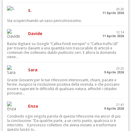
20:20
S.
11 Aprile 2026
Sta scoperchiando un vaso pericolosissimo.
12:14
Davide
11 Aprile 2026
Basta digitare su Google “Callea fondi europei” o “Callea truffa UE”
per trovarsi davanti a una quantità non trascurabile di articoli e
contenuti che sollevano dubbi piuttosto seri. E allora la domanda
viene...
23:25
Sara
9 Aprile 2026
Grazie Giovanni per le tue riflessioni interessanti, chiare, pacate e
ferme. Auspico la risoluzione positiva della vicenda, e che possano
essere superate le difficoltà di qualsiasi natura, affinché i cittadini
possano...
21:41
Enza
9 Aprile 2026
Condivido ogni singola parola di questa riflessione ma ancor di più
la conclusione: “Da qualche parte, a un certo punto, qualcosa si è
interrotto. Il processo collettivo che aveva iniziato a trasformare
questo luogo si...