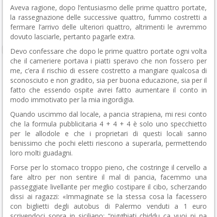
Aveva ragione, dopo l’entusiasmo delle prime quattro portate,
la rassegnazione delle successive quattro, fummo costretti a
fermare l’arrivo delle ulteriori quattro, altrimenti le avremmo
dovuto lasciarle, pertanto pagarle extra.
Devo confessare che dopo le prime quattro portate ogni volta
che il cameriere portava i piatti speravo che non fossero per
me, c’era il rischio di essere costretto a mangiare qualcosa di
sconosciuto e non gradito, sia per buona educazione, sia per il
fatto che essendo ospite avrei fatto aumentare il conto in
modo immotivato per la mia ingordigia.
Quando uscimmo dal locale, a pancia strapiena, mi resi conto
che la formula pubblicitaria 4 + 4 + 4 è solo uno specchietto
per le allodole e che i proprietari di questi locali sanno
benissimo che pochi eletti riescono a superarla, permettendo
loro molti guadagni.
Forse per lo stomaco troppo pieno, che costringe il cervello a
fare altro per non sentire il mal di pancia, facemmo una
passeggiate livellante per meglio costipare il cibo, scherzando
dissi ai ragazzi: «Immaginate se la stessa cosa la facessero
con biglietti degli autobus di Palermo venduti a 1 euro
scrivendoci sopra in siciliano: “pigghiati chiddu ca vuoi pi na