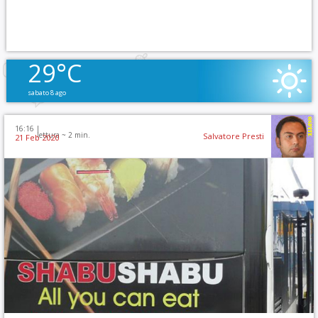
29°C
sabato 8 ago
16:16 |
lettura ~
2
min.
Salvatore Presti
21 Feb 2020