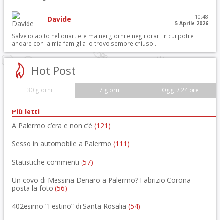
10:48
Davide
5 Aprile 2026
Salve io abito nel quartiere ma nei giorni e negli orari in cui potrei
andare con la mia famiglia lo trovo sempre chiuso..
Hot Post
30 giorni
7 giorni
Oggi / 24 ore
Più letti
A Palermo c’era e non c’è
(121)
Sesso in automobile a Palermo
(111)
Statistiche commenti
(57)
Un covo di Messina Denaro a Palermo? Fabrizio Corona
posta la foto
(56)
402esimo “Festino” di Santa Rosalia
(54)