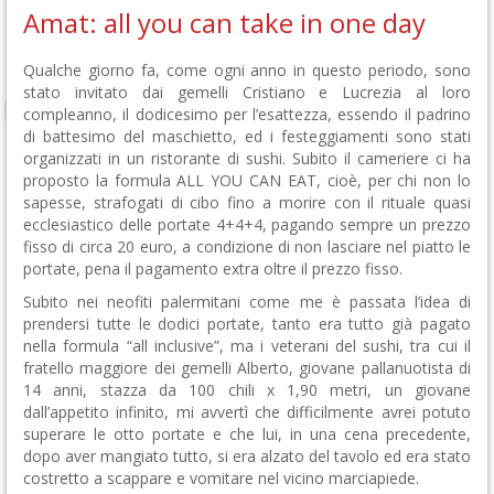
Amat: all you can take in one day
Qualche giorno fa, come ogni anno in questo periodo, sono
stato invitato dai gemelli Cristiano e Lucrezia al loro
compleanno, il dodicesimo per l’esattezza, essendo il padrino
di battesimo del maschietto, ed i festeggiamenti sono stati
organizzati in un ristorante di sushi. Subito il cameriere ci ha
proposto la formula ALL YOU CAN EAT, cioè, per chi non lo
sapesse, strafogati di cibo fino a morire con il rituale quasi
ecclesiastico delle portate 4+4+4, pagando sempre un prezzo
fisso di circa 20 euro, a condizione di non lasciare nel piatto le
portate, pena il pagamento extra oltre il prezzo fisso.
Subito nei neofiti palermitani come me è passata l’idea di
prendersi tutte le dodici portate, tanto era tutto già pagato
nella formula “all inclusive”, ma i veterani del sushi, tra cui il
fratello maggiore dei gemelli Alberto, giovane pallanuotista di
14 anni, stazza da 100 chili x 1,90 metri, un giovane
dall’appetito infinito, mi avvertì che difficilmente avrei potuto
superare le otto portate e che lui, in una cena precedente,
dopo aver mangiato tutto, si era alzato del tavolo ed era stato
costretto a scappare e vomitare nel vicino marciapiede.