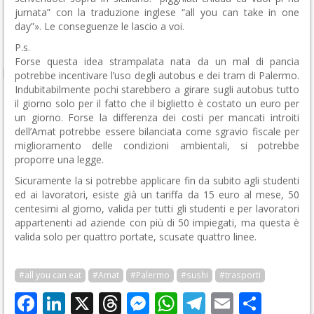
jurnata” con la traduzione inglese “all you can take in one
day”». Le conseguenze le lascio a voi.
P.s.
Forse questa idea strampalata nata da un mal di pancia
potrebbe incentivare l’uso degli autobus e dei tram di Palermo.
Indubitabilmente pochi starebbero a girare sugli autobus tutto
il giorno solo per il fatto che il biglietto è costato un euro per
un giorno. Forse la differenza dei costi per mancati introiti
dell’Amat potrebbe essere bilanciata come sgravio fiscale per
miglioramento delle condizioni ambientali, si potrebbe
proporre una legge.
Sicuramente la si potrebbe applicare fin da subito agli studenti
ed ai lavoratori, esiste già un tariffa da 15 euro al mese, 50
centesimi al giorno, valida per tutti gli studenti e per lavoratori
appartenenti ad aziende con più di 50 impiegati, ma questa è
valida solo per quattro portate, scusate quattro linee.
#all you can eat
#Amat
#Palermo
#sushi
#trasporti
Facebook
LinkedIn
X
Threads
Messenger
WhatsApp
Telegram
Email
Cond