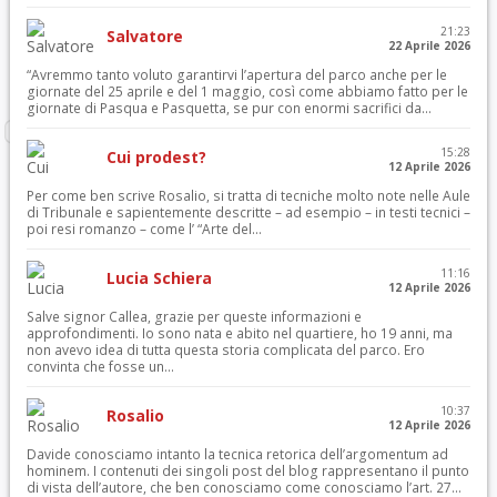
21:23
Salvatore
22 Aprile 2026
“Avremmo tanto voluto garantirvi l’apertura del parco anche per le
giornate del 25 aprile e del 1 maggio, così come abbiamo fatto per le
giornate di Pasqua e Pasquetta, se pur con enormi sacrifici da...
15:28
Cui prodest?
12 Aprile 2026
Per come ben scrive Rosalio, si tratta di tecniche molto note nelle Aule
di Tribunale e sapientemente descritte – ad esempio – in testi tecnici –
poi resi romanzo – come l’ “Arte del...
11:16
Lucia Schiera
12 Aprile 2026
Salve signor Callea, grazie per queste informazioni e
approfondimenti. Io sono nata e abito nel quartiere, ho 19 anni, ma
non avevo idea di tutta questa storia complicata del parco. Ero
convinta che fosse un...
10:37
Rosalio
12 Aprile 2026
Davide conosciamo intanto la tecnica retorica dell’argomentum ad
hominem. I contenuti dei singoli post del blog rappresentano il punto
di vista dell’autore, che ben conosciamo come conosciamo l’art. 27...