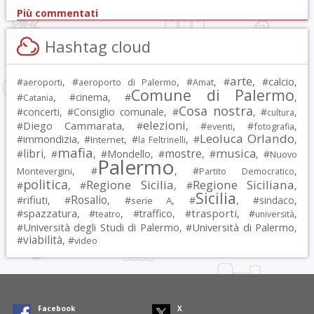
Più commentati
Hashtag cloud
arte
calcio
#
, #
, #
, #
, #
,
aeroporti
aeroporto di Palermo
Amat
Comune di Palermo
#
, #
cinema
, #
,
Catania
Cosa nostra
#
concerti
, #
Consiglio comunale
, #
, #
,
cultura
elezioni
Diego Cammarata
#
, #
, #
, #
,
eventi
fotografia
Leoluca Orlando
immondizia
#
, #
, #
, #
,
Internet
la Feltrinelli
mafia
musica
libri
mostre
#
, #
, #
Mondello
, #
, #
, #
Nuovo
Palermo
, #
, #
,
Montevergini
Partito Democratico
politica
Regione Sicilia
Regione Siciliana
#
, #
, #
,
Sicilia
Rosalio
rifiuti
#
, #
, #
, #
, #
sindaco
,
serie A
spazzatura
trasporti
#
, #
, #
traffico
, #
, #
,
teatro
università
Università degli Studi di Palermo
Università di Palermo
#
, #
,
viabilità
#
, #
video
Facebook
X