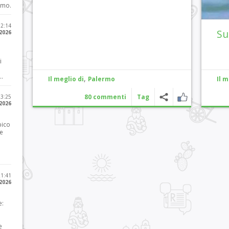
imo.
12:14
Su
 2026
i
..
,
Il meglio di
Palermo
Il m
80 commenti
Tag
23:25
 2026
pico
he
21:41
 2026
e:
e