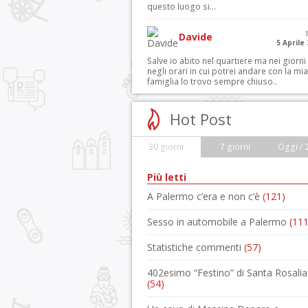
questo luogo si...
Davide
5 Aprile
Salve io abito nel quartiere ma nei giorni
negli orari in cui potrei andare con la mia
famiglia lo trovo sempre chiuso..
Hot Post
30 giorni
7 giorni
Oggi / 
Più letti
A Palermo c’era e non c’è
(121)
Sesso in automobile a Palermo
(111
Statistiche commenti
(57)
402esimo “Festino” di Santa Rosalia
(54)