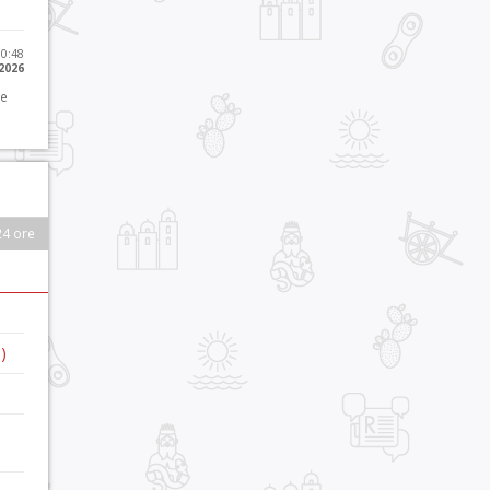
10:48
 2026
 e
24 ore
)