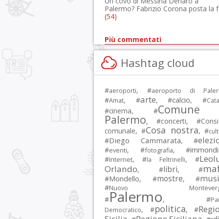
Un covo di Messina Denaro a
Palermo? Fabrizio Corona posta la 
(54)
Più commentati
Hashtag cloud
#
, #
aeroporti
aeroporto di Pale
arte
calcio
#
, #
, #
, #
Amat
Cata
Comune 
#
cinema
, #
Palermo
, #
concerti
, #
Consi
Cosa nostra
comunale
, #
, #
cul
elezi
Diego Cammarata
#
, #
immondi
#
, #
, #
eventi
fotografia
Leol
#
, #
, #
Internet
la Feltrinelli
maf
Orlando
libri
, #
, #
musi
mostre
#
Mondello
, #
, #
#
Nuovo Montevergi
Palermo
#
, #
Par
politica
Regi
, #
, #
Democratico
Sicilia
Regione Siciliana