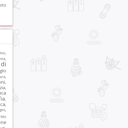
foto
,
rmo
,
nia
di
glio
,
tura
oni
,
zia
,
uca
ia
,
ca
,
,
ni
tito
one