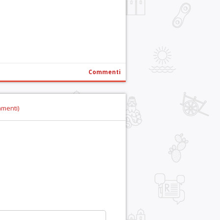
r
pp
gram
ail
Condividi
Commenti
mmenti)