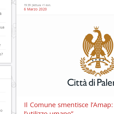
19:39 |
lettura <1 min.
6 Marzo 2020
i
qua
e
e?
Il Comune smentisce l’Amap:
no
l’utilizzo umano”