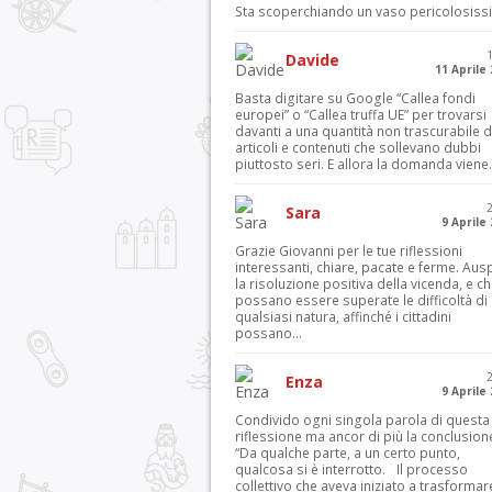
Sta scoperchiando un vaso pericolosiss
Davide
11 Aprile
Basta digitare su Google “Callea fondi
europei” o “Callea truffa UE” per trovarsi
davanti a una quantità non trascurabile d
articoli e contenuti che sollevano dubbi
piuttosto seri. E allora la domanda viene.
Sara
9 Aprile
Grazie Giovanni per le tue riflessioni
interessanti, chiare, pacate e ferme. Aus
la risoluzione positiva della vicenda, e c
possano essere superate le difficoltà di
qualsiasi natura, affinché i cittadini
possano...
Enza
9 Aprile
Condivido ogni singola parola di questa
riflessione ma ancor di più la conclusion
“Da qualche parte, a un certo punto,
qualcosa si è interrotto. Il processo
collettivo che aveva iniziato a trasformar