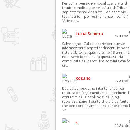
Per come ben scrive Rosalio, si tratta di
tecniche molto note nelle Aule di Tribuna
sapientemente descritte – ad esempio – 
testi tecnici – poi resi romanzo – come l’
“Arte del...
Lucia Schiera
12 Aprile
Salve signor Callea, grazie per queste
informazioni e approfondimenti. Io sono
nata e abito nel quartiere, ho 19 anni, ma
non avevo idea di tutta questa storia
complicata del parco. Ero convinta che f
un...
Rosalio
12 Aprile
Davide conosciamo intanto la tecnica
retorica dell’argomentum ad hominem. I
contenuti dei singoli post del blog
rappresentano il punto di vista dell’autor
che ben conosciamo come conosciamo l’
27...
S.
11 Aprile