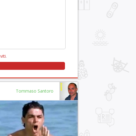
viti
.
Tommaso Santoro