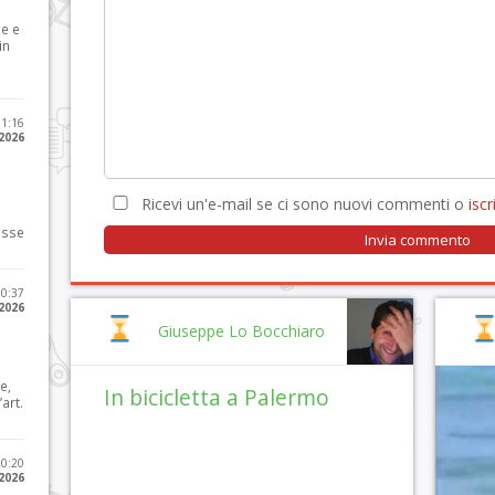
le e
in
11:16
 2026
Ricevi un'e-mail se ci sono nuovi commenti o
iscri
osse
10:37
 2026
Giuseppe Lo Bocchiaro
e,
In bicicletta a Palermo
art.
20:20
 2026