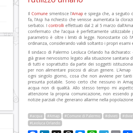
Il
Comune
smentisce l’
Amap
e spiega che, a seguito di 
fa, l’Asp ha richiesto che venisse aumentata la clora
serbatoi. I
controlli
effettuati dal 2 al 5 marzo dall’Amap
confermato che l’acqua è perfettamente utilizzabile 
parametro è oltre i limiti di legge. Nonostante ciò l’
ordinanza, considerando validi soltanto i propri esami e
Il sindaco di Palermo Leoluca Orlando ha dichiarato: 
già grave nervosismo legato alla situazione sanitaria 
di tutti e soprattutto da parte dei soggetti istituzion
per non alimentare psicosi di alcun genere. L’Amap co
ogni singolo giorno, cosa che non avviene per tanti
presunta potabile. Sono certo che nessuno in Amap 
acqua non di qualità. Allo stesso tempo mi aspetto
attenzione la propria comunicazione, non essendo po
notizie parziali che generano allarme nella popolazione
#acqua
#Amap
#Comune di Palermo
#divieti
#divie
#Leoluca Orlando