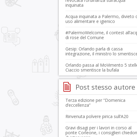
revocata l’ordinanza sull’acqua
inquinata
Acqua inquinata a Palermo, divieto d
uso alimentare e igienico
#PalermoWelcome, il contest all’ac
di rose del Comune
Gesip: Orlando parla di cassa
integrazione, il ministro lo smentisc
Orlando passa al MoVimento 5 stell
Ciaccio smentisce la bufala
Post stesso autore
Terza edizione per “Domenica
d’eccellenza”
Rinvenuta polvere pirica sull’A20
Gravi disagi per i lavori in corso al
ponte Corleone, i consiglieri chiedo