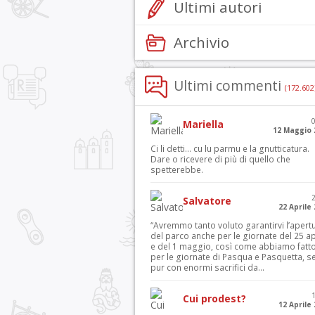
Ultimi autori
Archivio
Ultimi commenti
(172.602
Mariella
12 Maggio 
Ci li detti… cu lu parmu e la gnutticatura.
Dare o ricevere di più di quello che
spetterebbe.
Salvatore
22 Aprile
“Avremmo tanto voluto garantirvi l’apert
del parco anche per le giornate del 25 ap
e del 1 maggio, così come abbiamo fatt
per le giornate di Pasqua e Pasquetta, s
pur con enormi sacrifici da...
Cui prodest?
12 Aprile