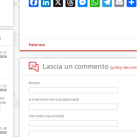
Facebook
LinkedIn
X
Threads
Messenge
WhatsA
Tele
Em
)
Palermo
09:37
2026
Lascia un commento
(policy dei co
Nome
21:23
 2026
ura
e-mail (non verrà pubblicata)
rile
o
e
Sito web (opzionale)
15:28
 2026