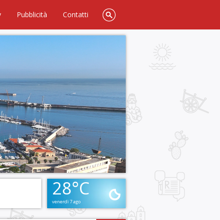
y
Pubblicità
Contatti
28°C
venerdì 7 ago