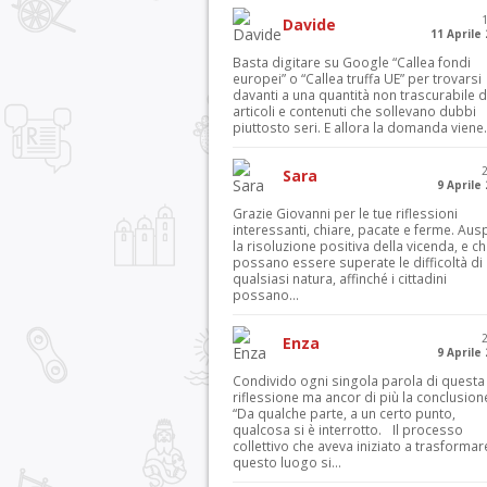
Davide
11 Aprile
Basta digitare su Google “Callea fondi
europei” o “Callea truffa UE” per trovarsi
davanti a una quantità non trascurabile d
articoli e contenuti che sollevano dubbi
piuttosto seri. E allora la domanda viene.
Sara
9 Aprile
Grazie Giovanni per le tue riflessioni
interessanti, chiare, pacate e ferme. Aus
la risoluzione positiva della vicenda, e c
possano essere superate le difficoltà di
qualsiasi natura, affinché i cittadini
possano...
Enza
9 Aprile
Condivido ogni singola parola di questa
riflessione ma ancor di più la conclusion
“Da qualche parte, a un certo punto,
qualcosa si è interrotto. Il processo
collettivo che aveva iniziato a trasformar
questo luogo si...