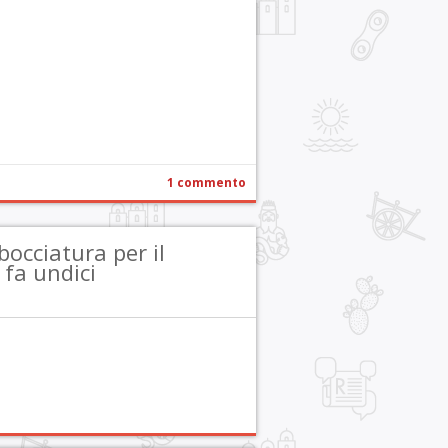
r
pp
gram
ail
Condividi
1 commento
cciatura per il
fa undici