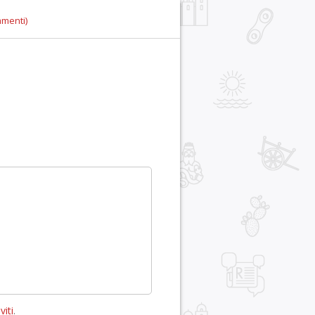
mmenti)
viti
.