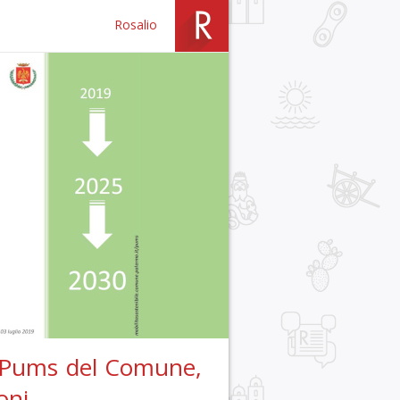
Rosalio
l Pums del Comune,
oni