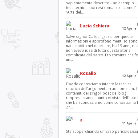
sapientemente descritte – ad esempio – 
testi tecnici – poi resi romanzo – come l’
“Arte del...
Lucia Schiera
12 Aprile
Salve signor Callea, grazie per queste
informazioni e approfondimenti. Io sono
nata e abito nel quartiere, ho 19 anni, ma
non avevo idea di tutta questa storia
complicata del parco. Ero convinta che f
un...
Rosalio
12 Aprile
Davide conosciamo intanto la tecnica
retorica dell’argomentum ad hominem. I
contenuti dei singoli post del blog
rappresentano il punto di vista dell’autor
che ben conosciamo come conosciamo l’
27...
S.
11 Aprile
Sta scoperchiando un vaso pericolosiss