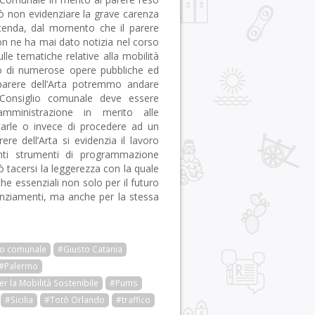
uò non evidenziare la grave carenza
icenda, dal momento che il parere
n ne ha mai dato notizia nel corso
le tematiche relative alla mobilità
io di numerose opere pubbliche ed
el parere dell’Arta potremmo andare
l Consiglio comunale deve essere
’amministrazione in merito alle
starle o invece di procedere ad un
e dell’Arta si evidenzia il lavoro
anti strumenti di programmazione
tacersi la leggerezza con la quale
e essenziali non solo per il futuro
nanziamenti, ma anche per la stessa
io comunale
#Giusto Catania
#Palermo
r la Mobilità Sostenibile
#Pums
#Sicilia
#Totò Orlando
#traffico