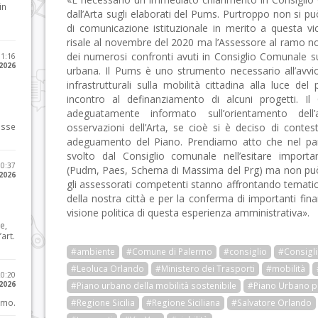
in
dall’Arta sugli elaborati del Pums. Purtroppo non si p
di comunicazione istituzionale in merito a questa v
risale al novembre del 2020 ma l’Assessore al ramo no
dei numerosi confronti avuti in Consiglio Comunale sul
11:16
 2026
urbana. Il Pums è uno strumento necessario all’avv
infrastrutturali sulla mobilità cittadina alla luce d
incontro al definanziamento di alcuni progetti. I
adeguatamente informato sull’orientamento dell
osse
osservazioni dell’Arta, se cioè si è deciso di conte
adeguamento del Piano. Prendiamo atto che nel parer
svolto dal Consiglio comunale nell’esitare import
10:37
(Pudm, Paes, Schema di Massima del Prg) ma non può 
 2026
gli assessorati competenti stanno affrontando tematich
della nostra città e per la conferma di importanti fi
visione politica di questa esperienza amministrativa».
e,
art.
#ambiente
#Comune di Palermo
#consiglio
#Consigl
#Leoluca Orlando
#Ministero dei Trasporti
#mobilità
20:20
 2026
#Piano urbano della mobilità sostenibile
#Piano Urbano pe
imo.
#Regione Sicilia
#Regione Siciliana
#Salvatore Orlando