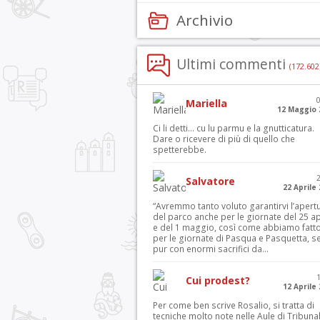
Archivio
Ultimi commenti
(172.602
Mariella
12 Maggio 
Ci li detti… cu lu parmu e la gnutticatura.
Dare o ricevere di più di quello che
spetterebbe.
Salvatore
22 Aprile
“Avremmo tanto voluto garantirvi l’apert
del parco anche per le giornate del 25 ap
e del 1 maggio, così come abbiamo fatt
per le giornate di Pasqua e Pasquetta, s
pur con enormi sacrifici da...
Cui prodest?
12 Aprile
Per come ben scrive Rosalio, si tratta di
tecniche molto note nelle Aule di Tribuna