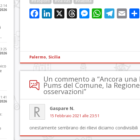
#trasporti
#Via-Vas
#viabilità
12:14
Facebook
LinkedIn
X
Threads
Messenge
WhatsA
Tele
Em
 2026
i
..
23:25
 2026
,
Palermo
Sicilia
pico
he
Un commento a “Ancora una bo
Pums del Comune, la Regione 
osservazioni”
21:41
 2026
Gaspare N.
e:
15 Febbraio 2021 alle 23:51
onestamente sembrano dei rilievi diciamo condivisibili
e