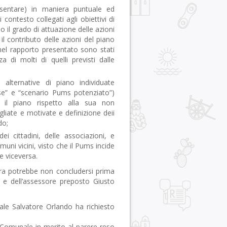
esentare) in maniera puntuale ed
di contesto collegati agli obiettivi di
o il grado di attuazione delle azioni
 il contributo delle azioni del piano
ti nel rapporto presentato sono stati
za di molti di quelli previsti dalle
e alternative di piano individuate
ase” e “scenario Pums potenziato”)
 il piano rispetto alla sua non
liate e motivate e definizione deii
do;
i cittadini, delle associazioni, e
ni vicini, visto che il Pums incide
e viceversa.
ura potrebbe non concludersi prima
e dell’assessore preposto Giusto
e Salvatore Orlando ha richiesto
 Comunale in merito al parere reso