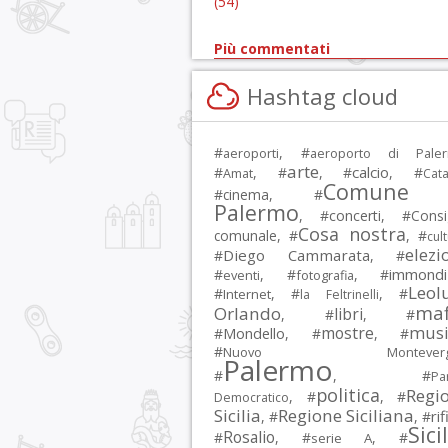
(54)
Più commentati
Hashtag cloud
#
, #
aeroporti
aeroporto di Pale
arte
calcio
#
, #
, #
, #
Amat
Cata
Comune 
#
cinema
, #
Palermo
, #
concerti
, #
Consi
Cosa nostra
comunale
, #
, #
cul
elezi
Diego Cammarata
#
, #
immondi
#
, #
, #
eventi
fotografia
Leol
#
, #
, #
Internet
la Feltrinelli
maf
Orlando
libri
, #
, #
musi
mostre
#
Mondello
, #
, #
#
Nuovo Montevergi
Palermo
#
, #
Par
politica
Regi
, #
, #
Democratico
Sicilia
Regione Siciliana
rif
, #
, #
Sici
Rosalio
#
, #
, #
serie A