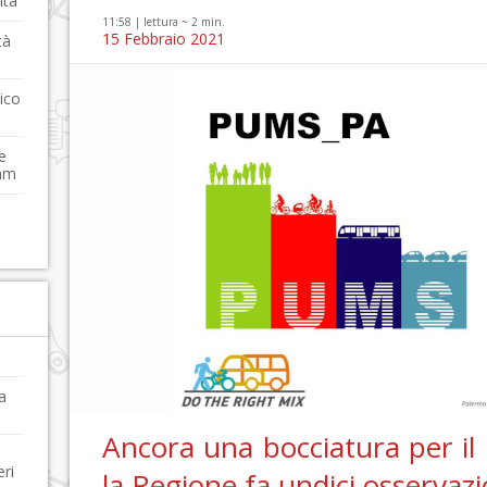
ità
11:58 |
lettura ~
2
min.
15 Febbraio 2021
tà
nico
e
ram
a
Ancora una bocciatura per i
ri
la Regione fa undici osservazi