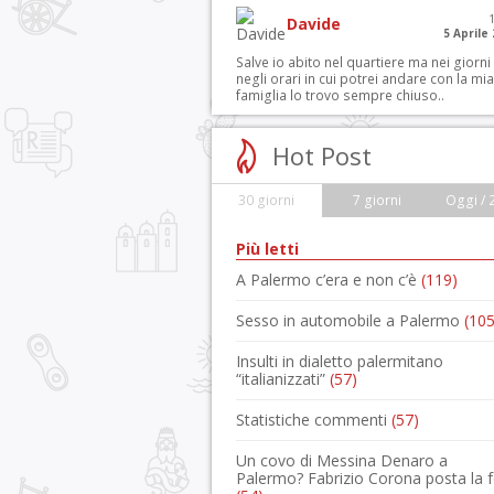
Davide
5 Aprile
Salve io abito nel quartiere ma nei giorni
negli orari in cui potrei andare con la mia
famiglia lo trovo sempre chiuso..
Hot Post
30 giorni
7 giorni
Oggi / 
Più letti
A Palermo c’era e non c’è
(119)
Sesso in automobile a Palermo
(105
Insulti in dialetto palermitano
“italianizzati”
(57)
Statistiche commenti
(57)
Un covo di Messina Denaro a
Palermo? Fabrizio Corona posta la 