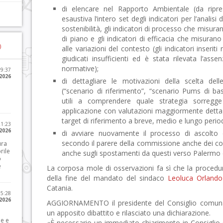
di elencare nel Rapporto Ambientale (da ripr
esaustiva l’intero set degli indicatori per l’analisi 
sostenibilità, gli indicatori di processo che misuran
di piano e gli indicatori di efficacia che misurano
)
alle variazioni del contesto (gli indicatori inseri
giudicati insufficienti ed è stata rilevata l’assen
normative);
09:37
2026
di dettagliare le motivazioni della scelta dell
(“scenario di riferimento”, “scenario Pums di b
utili a comprendere quale strategia sorregge
applicazione con valutazioni maggiormente dettag
target di riferimento a breve, medio e lungo perio
21:23
 2026
di avviare nuovamente il processo di ascolto de
secondo il parere della commissione anche dei comu
ura
rile
anche sugli spostamenti da questi verso Palermo 
o
e
La corposa mole di osservazioni fa sì che la proced
della fine del mandato del sindaco
Leoluca Orlando
Catania.
15:28
 2026
AGGIORNAMENTO il presidente del Consiglio comunal
un apposito dibattito e rilasciato una dichiarazione.
le e
«È necessario un immediato chiarimento in Consiglio