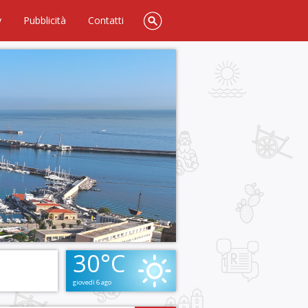
y
Pubblicità
Contatti
30°C
giovedì 6 ago