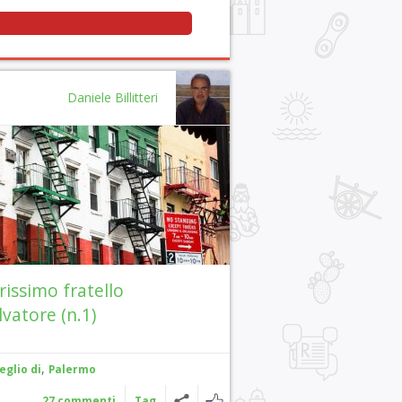
Daniele Billitteri
rissimo fratello
lvatore (n.1)
,
eglio di
Palermo
27 commenti
Tag