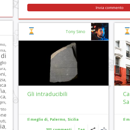
Tony Siino
,
rmo
,
nia
di
glio
,
tura
oni
,
zia
,
uca
ia
,
Gli intraducibili
Ca
ca
,
Sa
,
ni
tito
one
,
,
Il meglio di
Palermo
Sicilia
Il m
iuti
,
lia
,
301 commenti
Tag