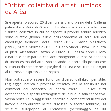
“Dritta”, collettiva di artisti luminosi
da Arèa
Si è aperta lo scorso 20 dicembre al piano primo della Galleria
palermitana Arèa di Giovanni Lo Verso a Piazza Rivoluzione
“Dritta”, collettiva in cui ad esporre il proprio sentire artistico
sono quattro giovani allievi dell’Accademia di Belle Arti del
capoluogo siciliano: Taelis Correa (1997), Sasha Mazzucco
(1997), Mirela Morreale (1983) e Dario Viarelli (1994). In punta
di piedi Alessandro Bazan e Fulvio Di Piazza sono i loro
curatori e nelle parole che accompagnano la mostra parlano
di “incantesimo dell’arte” spalancando le porte alla poesia che
si insinua da sempre nelle pieghe di pittura e scultura più d’ogni
altro mezzo espressivo antropico.
Non potrebbero essere l’uno più diverso dall’altro, per stile,
linguaggio, ricerca e processo creativo, ma la sensibilità nei
confronti del concetto di opera d’arte li unisce tutti
accendendo la spazio rettangolare della nuova sala espositiva.
Sasha porta il suo agguerrito esercito di combattenti frutto del
lavoro svolto durante la tesi discussa lo scorso febbraio, 38
sculture sull’epopea di Trentaseo (personaggio da lui