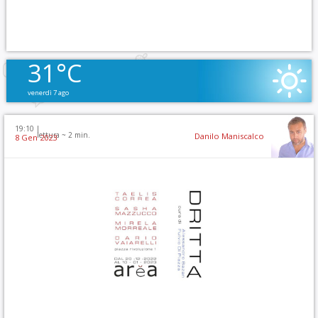
31°C
venerdì 7 ago
19:10 |
lettura ~
2
min.
Danilo Maniscalco
8 Gen 2023