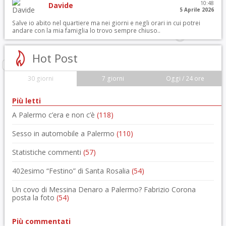
10:48
Davide
5 Aprile 2026
Salve io abito nel quartiere ma nei giorni e negli orari in cui potrei
andare con la mia famiglia lo trovo sempre chiuso..
Hot Post
30 giorni
7 giorni
Oggi / 24 ore
Più letti
A Palermo c’era e non c’è
(118)
Sesso in automobile a Palermo
(110)
Statistiche commenti
(57)
402esimo “Festino” di Santa Rosalia
(54)
Un covo di Messina Denaro a Palermo? Fabrizio Corona
posta la foto
(54)
Più commentati