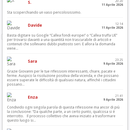
20:20
S.
11 Aprile 2026
Sta scoperchiando un vaso pericolosissimo.
12:14
Davide
11 Aprile 2026
Basta digitare su Google “Callea fondi europei” o “Callea truffa UE”
per trovarsi davanti a una quantità non trascurabile di articoli e
contenuti che sollevano dubbi piuttosto seri. E allora la domanda
viene...
23:25
Sara
9 Aprile 2026
Grazie Giovanni per le tue riflessioni interessanti, chiare, pacate e
ferme. Auspico la risoluzione positiva della vicenda, e che possano
essere superate le difficoltà di qualsiasi natura, affinché i cittadini
possano...
21:41
Enza
9 Aprile 2026
Condivido ogni singola parola di questa riflessione ma ancor di più
la conclusione: “Da qualche parte, a un certo punto, qualcosa si è
interrotto. Il processo collettivo che aveva iniziato a trasformare
questo luogo si...