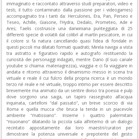
immaginato e raccontato attraverso studi preparatori, video e
testi, il tutto contaminato dalla passione per i videogames)
accompagnato tra i tanti da: Herculones, Era, Pan, Perseo e
Teseo, Achille, Giasone, l’Hydra, Dedalo, Prometeo, Ade e
Ares; Taelis costruisce una darwiniana punteggiata di 25
differenti specie di volatili dal colibrì al martìn pescatore, in cui
il colore si fa natura cancellando quasi l’idea di fondale in
questi piccoli ma dilatati formati quadrati; Mirela naviga a vista
tra astratto e figurativo rapido e autografo restituendo la
curiosità dei personaggi indagati, mentre Dario (il suo canale
youtube si chiama: materiagrezza), viaggia e ci fa viaggiare in
andata e ritorno attraverso il dinamismo messo in scena tra
virtuale e reale il cui fulcro della propria ricerca è un mondo
terzo né reale e né virtuale, troppo intimo per essere descritto
brevemente ma animato da un sentire diviso tra poesia e pulp
dove sorgono una saiga, un tapiro rassegnato all’acqua
inquinata, cartelloni “dal passato”, un breve scorcio di via
Roma e quella mucca che bruca la tenda in un piacevole
ambiente “matissiano”. Insieme i quattro palermitani
“risuonano” dilatando la piccola sala all’interno di un dialogo
recintato appositamente dai loro maestri/curatori per
dimostrare la potenza universale e prepotente del gesto