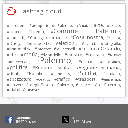
Hashtag cloud
arte
calcio
#
, #
, #
, #
, #
,
aeroporti
aeroporto di Palermo
Amat
Comune di Palermo
#
, #
cinema
, #
,
Catania
Cosa nostra
#
concerti
, #
Consiglio comunale
, #
, #
,
cultura
elezioni
Diego Cammarata
#
, #
, #
, #
,
eventi
fotografia
Leoluca Orlando
immondizia
#
, #
, #
, #
,
Internet
la Feltrinelli
mafia
musica
libri
mostre
#
, #
, #
Mondello
, #
, #
, #
Nuovo
Palermo
, #
, #
,
Montevergini
Partito Democratico
politica
Regione Sicilia
Regione Siciliana
#
, #
, #
,
Sicilia
Rosalio
rifiuti
#
, #
, #
, #
, #
sindaco
,
serie A
spazzatura
trasporti
#
, #
, #
traffico
, #
, #
,
teatro
università
Università degli Studi di Palermo
Università di Palermo
#
, #
,
viabilità
#
, #
video
Facebook
X
19797
Mi piace
19771
follower