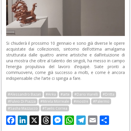
Si chiuderà il prossimo 10 gennaio e sono già diverse le opere
acquistate dai collezionisti, sintomo dell’ottima amalgama
strutturata dalle quattro anime artistiche e dall’intuizione di
una mostra che oltre al talento dei singoli, ha messo in campo
l’energia propulsiva del lavoro d’equipè. Siate pronti a
commuovervi, come già successo a molti, e come è ancora
indispensabile che l’arte ci spinga a fare.
#Alessandro Bazan
#Arèa
#arte
#Dario Viarelli
#Dritta
#Fulvio Di Piazza
#Mirela Morreale
#mostre
#Palermo
#Sasha Mazzucco
#Taelis Correa
Facebook
LinkedIn
X
Threads
Messenger
WhatsApp
Telegram
Email
Cond