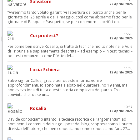
21:23
Salvatore
22 Aprile 2026
“Avremmo tanto voluto garantirvi l’apertura del parco anche per le
giornate del 25 aprile e del 1 maggio, così come abbiamo fatto per le
giornate di Pasqua e Pasquetta, se pur con enormi sacrifici da...
15:28
Cui prodest?
12 Aprile 2026
Per come ben scrive Rosalio, si tratta di tecniche molto note nelle Aule
di Tribunale e sapientemente descritte – ad esempio – in testi tecnici –
poi resi romanzo – come l’ “Arte del...
11:16
Lucia Schiera
12 Aprile 2026
Salve signor Callea, grazie per queste informazioni e
approfondimenti. Io sono nata e abito nel quartiere, ho 19 anni, ma
non avevo idea di tutta questa storia complicata del parco. Ero
convinta che fosse un...
10:37
Rosalio
12 Aprile 2026
Davide conosciamo intanto la tecnica retorica dell’argomentum ad
hominem. I contenuti dei singoli post del blog rappresentano il punto
di vista dell’autore, che ben conosciamo come conosciamo l’art. 27...