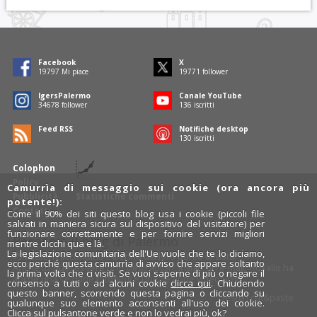
Facebook
X
19797
Mi piace
19771
follower
IgersPalermo
Canale YouTube
34678
follower
136
iscritti
Feed RSS
Notifiche desktop
130
iscritti
Colophon
Policy
Camurrìa di messaggio sui cookie (ora ancora più
Pubblicità
Statistiche commenti
potente!):
Contatti
Come il 90% dei siti questo blog usa i cookie (piccoli file
salvati in maniera sicura sul dispositivo del visitatore) per
funzionare correttamente e per fornire servizi migliori
Rosalio è il blog di Palermo
mentre clicchi qua e là.
La legislazione comunitaria dell'Ue vuole che te lo diciamo,
754 autori
raccontano Palermo dal loro punto di vista.
ecco perché questa camurrìa di avviso che appare soltanto
Anche tu puoi essere uno degli autori: inviaci un'
e-mail
. Rosalio ha
la prima volta che ci visiti. Se vuoi saperne di più o negare il
anche una sezione
fotoblog
e una sezione
videoblog
.
consenso a tutti o ad alcuni cookie
clicca qui
. Chiudendo
questo banner, scorrendo questa pagina o cliccando su
Design
cut&paste
qualunque suo elemento acconsenti all'uso dei cookie.
Clicca sul pulsantone verde e non lo vedrai più, ok?
Rosalio.it