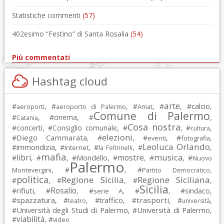
Statistiche commenti
(57)
402esimo “Festino” di Santa Rosalia
(54)
Più commentati
Hashtag cloud
arte
calcio
#
, #
, #
, #
, #
,
aeroporti
aeroporto di Palermo
Amat
Comune di Palermo
#
, #
cinema
, #
,
Catania
Cosa nostra
#
concerti
, #
Consiglio comunale
, #
, #
,
cultura
elezioni
Diego Cammarata
#
, #
, #
, #
,
eventi
fotografia
Leoluca Orlando
immondizia
#
, #
, #
, #
,
Internet
la Feltrinelli
mafia
musica
libri
mostre
#
, #
, #
Mondello
, #
, #
, #
Nuovo
Palermo
, #
, #
,
Montevergini
Partito Democratico
politica
Regione Sicilia
Regione Siciliana
#
, #
, #
,
Sicilia
Rosalio
rifiuti
#
, #
, #
, #
, #
sindaco
,
serie A
spazzatura
trasporti
#
, #
, #
traffico
, #
, #
,
teatro
università
Università degli Studi di Palermo
Università di Palermo
#
, #
,
viabilità
#
, #
video