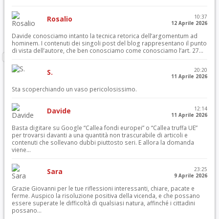
10:37
Rosalio
12 Aprile 2026
Davide conosciamo intanto la tecnica retorica dell’argomentum ad
hominem. I contenuti dei singoli post del blog rappresentano il punto
di vista dell’autore, che ben conosciamo come conosciamo l’art. 27...
20:20
S.
11 Aprile 2026
Sta scoperchiando un vaso pericolosissimo.
12:14
Davide
11 Aprile 2026
Basta digitare su Google “Callea fondi europei” o “Callea truffa UE”
per trovarsi davanti a una quantità non trascurabile di articoli e
contenuti che sollevano dubbi piuttosto seri. E allora la domanda
viene...
23:25
Sara
9 Aprile 2026
Grazie Giovanni per le tue riflessioni interessanti, chiare, pacate e
ferme. Auspico la risoluzione positiva della vicenda, e che possano
essere superate le difficoltà di qualsiasi natura, affinché i cittadini
possano...