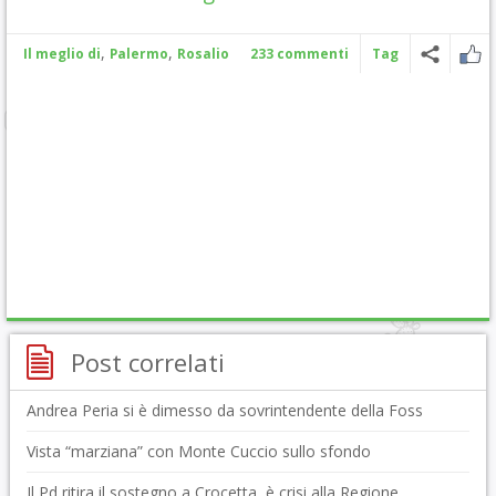
,
,
Il meglio di
Palermo
Rosalio
233 commenti
Tag
Post correlati
Andrea Peria si è dimesso da sovrintendente della Foss
Vista “marziana” con Monte Cuccio sullo sfondo
Il Pd ritira il sostegno a Crocetta, è crisi alla Regione