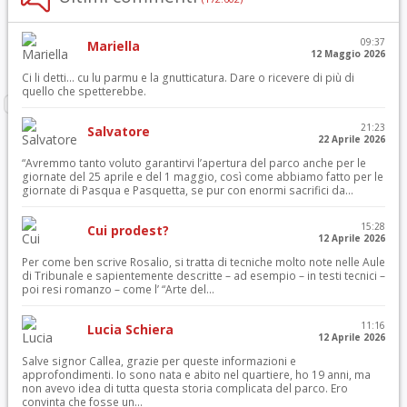
09:37
Mariella
12 Maggio 2026
Ci li detti… cu lu parmu e la gnutticatura. Dare o ricevere di più di
quello che spetterebbe.
21:23
Salvatore
22 Aprile 2026
“Avremmo tanto voluto garantirvi l’apertura del parco anche per le
giornate del 25 aprile e del 1 maggio, così come abbiamo fatto per le
giornate di Pasqua e Pasquetta, se pur con enormi sacrifici da...
15:28
Cui prodest?
12 Aprile 2026
Per come ben scrive Rosalio, si tratta di tecniche molto note nelle Aule
di Tribunale e sapientemente descritte – ad esempio – in testi tecnici –
poi resi romanzo – come l’ “Arte del...
11:16
Lucia Schiera
12 Aprile 2026
Salve signor Callea, grazie per queste informazioni e
approfondimenti. Io sono nata e abito nel quartiere, ho 19 anni, ma
non avevo idea di tutta questa storia complicata del parco. Ero
convinta che fosse un...