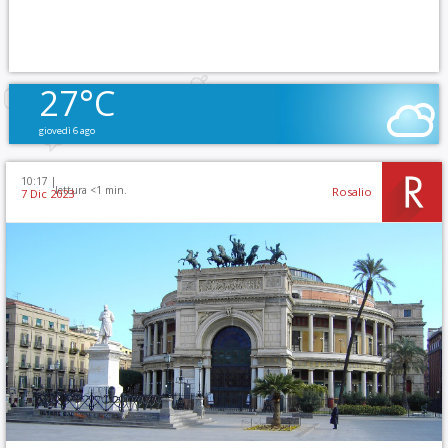
27°C
giovedì 6 ago
10:17 |
lettura <1 min.
Rosalio
7 Dic 2023