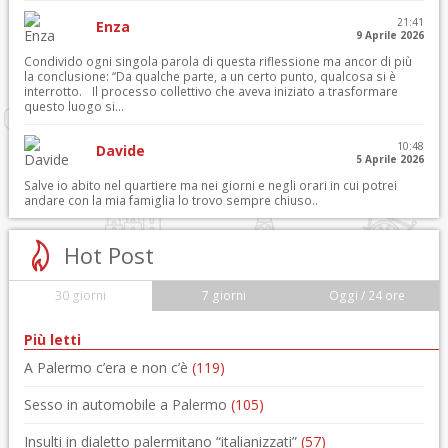
21:41
Enza
9 Aprile 2026
Condivido ogni singola parola di questa riflessione ma ancor di più
la conclusione: “Da qualche parte, a un certo punto, qualcosa si è
interrotto. Il processo collettivo che aveva iniziato a trasformare
questo luogo si...
10:48
Davide
5 Aprile 2026
Salve io abito nel quartiere ma nei giorni e negli orari in cui potrei
andare con la mia famiglia lo trovo sempre chiuso..
Hot Post
30 giorni
7 giorni
Oggi / 24 ore
Più letti
A Palermo c’era e non c’è
(119)
Sesso in automobile a Palermo
(105)
Insulti in dialetto palermitano “italianizzati”
(57)