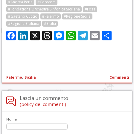
#Andrea Peria
#Corecom
#Fondazione Orchestra Sinfonica Siciliana
#Foss
#Gaetano Cuccio
#Palermo
#Regione Sicilia
#Regione Siciliana
#Sicilia
Facebook
LinkedIn
X
Threads
Messenger
WhatsApp
Telegram
Email
Cond
,
Palermo
Sicilia
Commenti
Lascia un commento
(policy dei commenti)
Nome