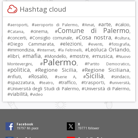
Hashtag cloud
arte
calcio
#
, #
, #
, #
, #
,
aeroporti
aeroporto di Palermo
Amat
Comune di Palermo
#
, #
cinema
, #
,
Catania
Cosa nostra
#
concerti
, #
Consiglio comunale
, #
, #
,
cultura
elezioni
Diego Cammarata
#
, #
, #
, #
,
eventi
fotografia
Leoluca Orlando
immondizia
#
, #
, #
, #
,
Internet
la Feltrinelli
mafia
musica
libri
mostre
#
, #
, #
Mondello
, #
, #
, #
Nuovo
Palermo
, #
, #
,
Montevergini
Partito Democratico
politica
Regione Sicilia
Regione Siciliana
#
, #
, #
,
Sicilia
Rosalio
rifiuti
#
, #
, #
, #
, #
sindaco
,
serie A
spazzatura
trasporti
#
, #
, #
traffico
, #
, #
,
teatro
università
Università degli Studi di Palermo
Università di Palermo
#
, #
,
viabilità
#
, #
video
Facebook
X
19797
Mi piace
19771
follower