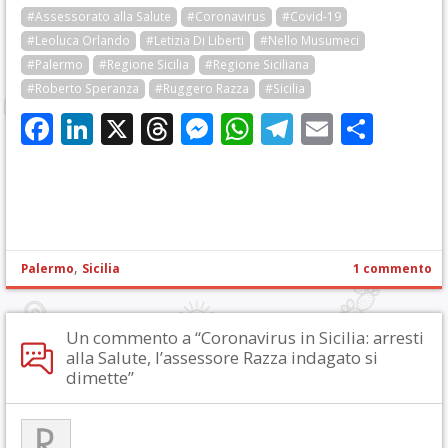
#Assessorato alla Salute
#Coronavirus
#Covid-19
#Leoluca Orlando
#Letizia Di Liberti
#Nello Musumeci
#Palermo
#Regione Sicilia
#Regione Siciliana
#Roberto Speranza
#Ruggero Razza
#Sicilia
Facebook
LinkedIn
X
Threads
Messenger
WhatsApp
Telegram
Email
Cond
,
Palermo
Sicilia
1 commento
Un commento a “Coronavirus in Sicilia: arresti
alla Salute, l’assessore Razza indagato si
dimette”