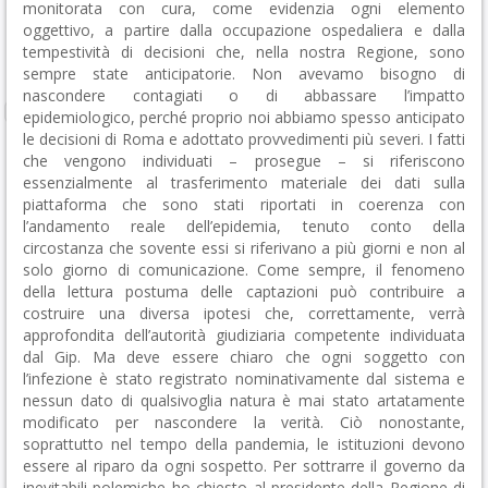
monitorata con cura, come evidenzia ogni elemento
oggettivo, a partire dalla occupazione ospedaliera e dalla
tempestività di decisioni che, nella nostra Regione, sono
sempre state anticipatorie. Non avevamo bisogno di
nascondere contagiati o di abbassare l’impatto
epidemiologico, perché proprio noi abbiamo spesso anticipato
le decisioni di Roma e adottato provvedimenti più severi. I fatti
che vengono individuati – prosegue – si riferiscono
essenzialmente al trasferimento materiale dei dati sulla
piattaforma che sono stati riportati in coerenza con
l’andamento reale dell’epidemia, tenuto conto della
circostanza che sovente essi si riferivano a più giorni e non al
solo giorno di comunicazione. Come sempre, il fenomeno
della lettura postuma delle captazioni può contribuire a
costruire una diversa ipotesi che, correttamente, verrà
approfondita dell’autorità giudiziaria competente individuata
dal Gip. Ma deve essere chiaro che ogni soggetto con
l’infezione è stato registrato nominativamente dal sistema e
nessun dato di qualsivoglia natura è mai stato artatamente
modificato per nascondere la verità. Ciò nonostante,
soprattutto nel tempo della pandemia, le istituzioni devono
essere al riparo da ogni sospetto. Per sottrarre il governo da
inevitabili polemiche ho chiesto al presidente della Regione di