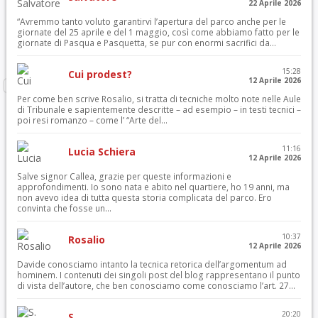
22 Aprile 2026
“Avremmo tanto voluto garantirvi l’apertura del parco anche per le
giornate del 25 aprile e del 1 maggio, così come abbiamo fatto per le
giornate di Pasqua e Pasquetta, se pur con enormi sacrifici da...
15:28
Cui prodest?
12 Aprile 2026
Per come ben scrive Rosalio, si tratta di tecniche molto note nelle Aule
di Tribunale e sapientemente descritte – ad esempio – in testi tecnici –
poi resi romanzo – come l’ “Arte del...
11:16
Lucia Schiera
12 Aprile 2026
Salve signor Callea, grazie per queste informazioni e
approfondimenti. Io sono nata e abito nel quartiere, ho 19 anni, ma
non avevo idea di tutta questa storia complicata del parco. Ero
convinta che fosse un...
10:37
Rosalio
12 Aprile 2026
Davide conosciamo intanto la tecnica retorica dell’argomentum ad
hominem. I contenuti dei singoli post del blog rappresentano il punto
di vista dell’autore, che ben conosciamo come conosciamo l’art. 27...
20:20
S.