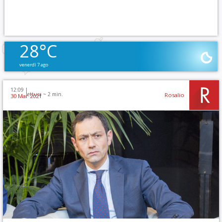
28°C
venerdì 7 ago
12:09 |
lettura ~
2
min.
Rosalio
30 Mar 2021