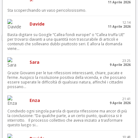
11 Aprile 2026
Sta scoperchiando un vaso pericolosissimo.
12:14
Davide
11 Aprile 2026
Basta digitare su Google “Callea fondi europei” o “Callea truffa UE”
per trovarsi davanti a una quantità non trascurabile di articoli e
contenuti che sollevano dubbi piuttosto seri. E allora la domanda
viene...
23:25
Sara
9 Aprile 2026
Grazie Giovanni per le tue riflessioni interessanti, chiare, pacate e
ferme. Auspico la risoluzione positiva della vicenda, e che possano
essere superate le difficoltà di qualsiasi natura, affinché i cittadini
possano...
21:41
Enza
9 Aprile 2026
Condivido ogni singola parola di questa riflessione ma ancor di più
la conclusione: “Da qualche parte, a un certo punto, qualcosa si è
interrotto. Il processo collettivo che aveva iniziato a trasformare
questo luogo si...
10:48