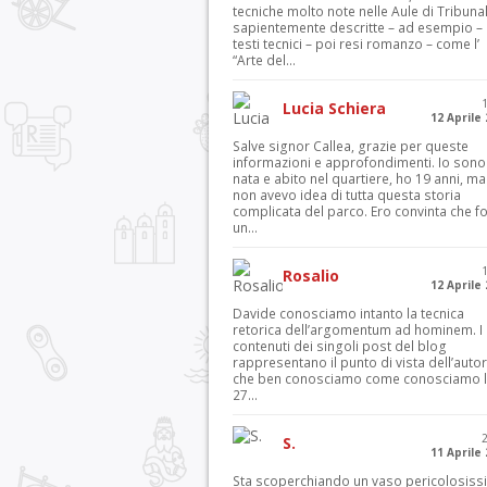
tecniche molto note nelle Aule di Tribuna
sapientemente descritte – ad esempio – 
testi tecnici – poi resi romanzo – come l’
“Arte del...
Lucia Schiera
12 Aprile
Salve signor Callea, grazie per queste
informazioni e approfondimenti. Io sono
nata e abito nel quartiere, ho 19 anni, ma
non avevo idea di tutta questa storia
complicata del parco. Ero convinta che f
un...
Rosalio
12 Aprile
Davide conosciamo intanto la tecnica
retorica dell’argomentum ad hominem. I
contenuti dei singoli post del blog
rappresentano il punto di vista dell’autor
che ben conosciamo come conosciamo l’
27...
S.
11 Aprile
Sta scoperchiando un vaso pericolosiss