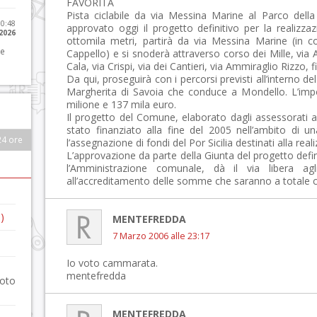
FAVORITA
Pista ciclabile da via Messina Marine al Parco dell
10:48
approvato oggi il progetto definitivo per la realizza
 2026
ottomila metri, partirà da via Messina Marine (in co
 e
Cappello) e si snoderà attraverso corso dei Mille, via Ar
Cala, via Crispi, via dei Cantieri, via Ammiraglio Rizzo, f
Da qui, proseguirà con i percorsi previsti all’interno de
Margherita di Savoia che conduce a Mondello. L’impo
milione e 137 mila euro.
Il progetto del Comune, elaborato dagli assessorati ai 
stato finanziato alla fine del 2005 nell’ambito di u
24 ore
l’assegnazione di fondi del Por Sicilia destinati alla realiz
L’approvazione da parte della Giunta del progetto def
l’Amministrazione comunale, dà il via libera agl
all’accreditamento delle somme che saranno a totale c
)
MENTEFREDDA
7 Marzo 2006 alle 23:17
Io voto cammarata.
mentefredda
foto
MENTEFREDDA