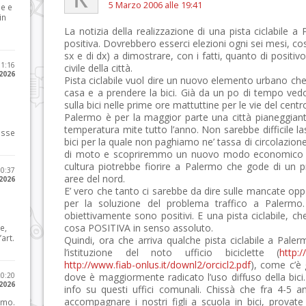
5 Marzo 2006 alle 19:41
le e
in
La notizia della realizzazione di una pista ciclabile 
positiva. Dovrebbero esserci elezioni ogni sei mesi, cos
sx e di dx) a dimostrare, con i fatti, quanto di positiv
11:16
civile della città.
 2026
Pista ciclabile vuol dire un nuovo elemento urbano che 
casa e a prendere la bici. Già da un po di tempo vedo 
sulla bici nelle prime ore mattuttine per le vie del centr
Palermo è per la maggior parte una città pianeggiant
temperatura mite tutto l’anno. Non sarebbe difficile l
osse
bici per la quale non paghiamo ne’ tassa di circolazio
di moto e scopriremmo un nuovo modo economico di 
cultura piotrebbe fiorire a Palermo che gode di un pri
10:37
aree del nord.
 2026
E’ vero che tanto ci sarebbe da dire sulle mancate op
per la soluzione del problema traffico a Palermo
obiettivamente sono positivi. E una pista ciclabile, che
cosa POSITIVA in senso assoluto.
e,
art.
Quindi, ora che arriva qualche pista ciclabile a Pa
l’istituzione del noto ufficio biciclette (
http:/
http://www.fiab-onlus.it/downl2/orcicl2.pdf
), come c’è 
20:20
dove è maggiormente radicato l’uso diffuso della bici
 2026
info su questi uffici comunali. Chissà che fra 4-5 
accompagnare i nostri figli a scuola in bici, prova
imo.