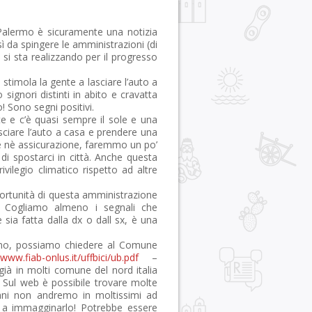
a Palermo è sicuramente una notizia
ì da spingere le amministrazioni (di
o si sta realizzando per il progresso
stimola la gente a lasciare l’auto a
signori distinti in abito e cravatta
o! Sono segni positivi.
e e c’è quasi sempre il sole e una
asciare l’auto a casa e prendere una
ne nè assicurazione, faremmo un po’
spostarci in città. Anche questa
vilegio climatico rispetto ad altre
portunità di questa amministrazione
. Cogliamo almeno i segnali che
 sia fatta dalla dx o dall sx, è una
lermo, possiamo chiedere al Comune
/www.fiab-onlus.it/uffbici/ub.pdf
–
già in molti comune del nord italia
. Sul web è possibile trovare molte
anni non andremo in moltissimi ad
te a immagginarlo! Potrebbe essere