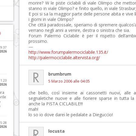
morire? W le piste ciclabili di viale Olimpo che metto
stanno in viale Olimpo? e finito quello, in viale Strasb
E poi si sa la maggior parte delle persone abita e vive l
i giorni in viale Olimpo?
Che città paradossale, speriamo di spremere qualcos’a
verrano negli anni a venire, destra o sinistra che sia.
)
Forum Palermo Ciclabile è per il rispetto dell’ambien
prossimo.
—
09:37
2026
http://www.forumpalermociclabile.135.it/
http://palermociclabile.altervista.org/
brumbrum
21:23
5 Marzo 2006 alle 04:05
 2026
ura
che bello, così insieme ai cassonetti nuovi, alle 
rile
segnaletiche nuove e alle fioriere sparse in tutta la 
o
anche la PISTA CICLABILE!!!
e
mah!
lo so io dove darei le pedalate a Dieguccio!
15:28
 2026
locusta