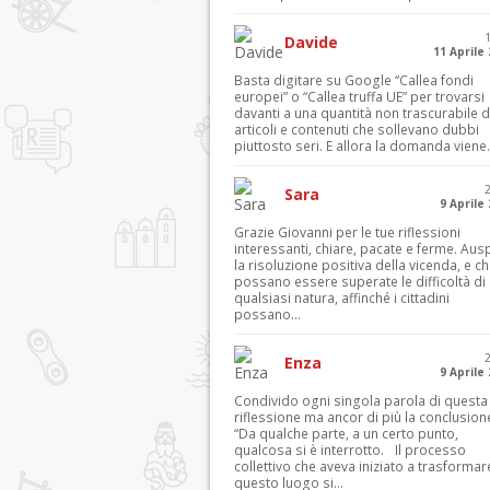
Davide
11 Aprile
Basta digitare su Google “Callea fondi
europei” o “Callea truffa UE” per trovarsi
davanti a una quantità non trascurabile d
articoli e contenuti che sollevano dubbi
piuttosto seri. E allora la domanda viene.
Sara
9 Aprile
Grazie Giovanni per le tue riflessioni
interessanti, chiare, pacate e ferme. Aus
la risoluzione positiva della vicenda, e c
possano essere superate le difficoltà di
qualsiasi natura, affinché i cittadini
possano...
Enza
9 Aprile
Condivido ogni singola parola di questa
riflessione ma ancor di più la conclusion
“Da qualche parte, a un certo punto,
qualcosa si è interrotto. Il processo
collettivo che aveva iniziato a trasformar
questo luogo si...