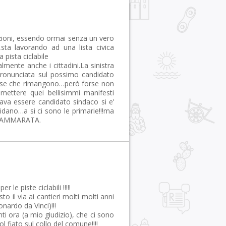
zioni, essendo ormai senza un vero
ta lavorando ad una lista civica
 pista ciclabile
lmente anche i cittadini.La sinistra
pronunciata sul possimo candidato
 cose che rimangono…però forse non
 mettere quei bellisimmi manifesti
rava essere candidato sindaco si e’
idano…a si ci sono le primarie!!!ma
O CAMMARATA.
 le piste ciclabili !!!!!
o il via ai cantieri molti molti anni
nardo da Vinci)!!!
ti ora (a mio giudizio), che ci sono
ol fiato sul collo del comune!!!!