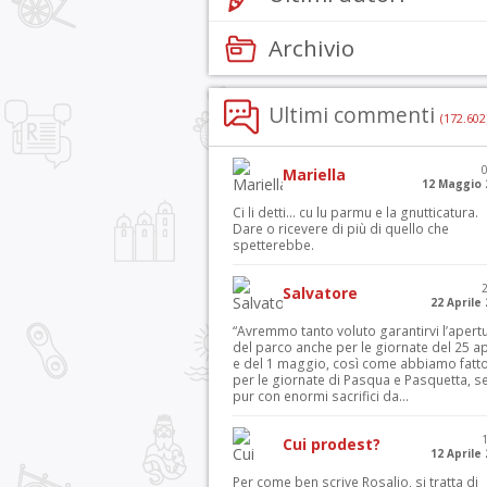
Archivio
Ultimi commenti
(172.602
Mariella
12 Maggio 
Ci li detti… cu lu parmu e la gnutticatura.
Dare o ricevere di più di quello che
spetterebbe.
Salvatore
22 Aprile
“Avremmo tanto voluto garantirvi l’apert
del parco anche per le giornate del 25 ap
e del 1 maggio, così come abbiamo fatt
per le giornate di Pasqua e Pasquetta, s
pur con enormi sacrifici da...
Cui prodest?
12 Aprile
Per come ben scrive Rosalio, si tratta di