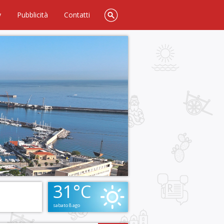
y
Pubblicità
Contatti
31°C
sabato 8 ago