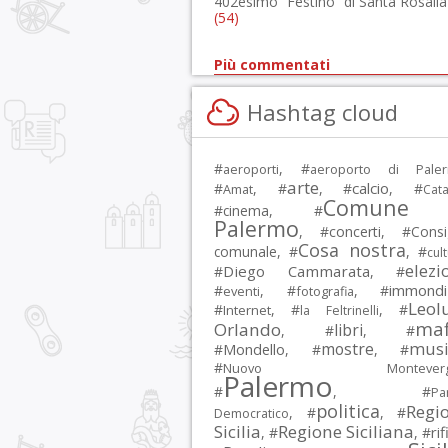
402esimo “Festino” di Santa Rosalia
(54)
Più commentati
Hashtag cloud
#
, #
aeroporti
aeroporto di Pale
arte
calcio
#
, #
, #
, #
Amat
Cata
Comune 
#
cinema
, #
Palermo
, #
concerti
, #
Consi
Cosa nostra
comunale
, #
, #
cul
elezi
Diego Cammarata
#
, #
immondi
#
, #
, #
eventi
fotografia
Leol
#
, #
, #
Internet
la Feltrinelli
maf
Orlando
libri
, #
, #
musi
mostre
#
Mondello
, #
, #
#
Nuovo Montevergi
Palermo
#
, #
Par
politica
Regi
, #
, #
Democratico
Sicilia
Regione Siciliana
rif
, #
, #