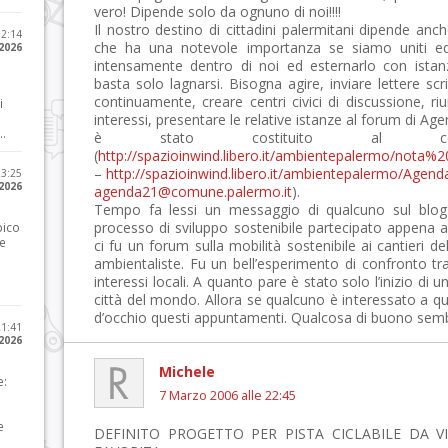
vero! Dipende solo da ognuno di noi!!!!
Il nostro destino di cittadini palermitani dipende anc
12:14
che ha una notevole importanza se siamo uniti ed
 2026
intensamente dentro di noi ed esternarlo con istanz
basta solo lagnarsi. Bisogna agire, inviare lettere scri
continuamente, creare centri civici di discussione, riun
i
interessi, presentare le relative istanze al forum di A
..
è stato costituito al c
(
http://spazioinwind.libero.it/ambientepalermo/no
–
http://spazioinwind.libero.it/ambientepalermo/Agen
23:25
 2026
agenda21@comune.palermo.it
).
Tempo fa lessi un messaggio di qualcuno sul blog d
processo di sviluppo sostenibile partecipato appena 
pico
he
ci fu un forum sulla mobilità sostenibile ai cantieri de
ambientaliste. Fu un bell’esperimento di confronto tra
interessi locali. A quanto pare è stato solo l’inizio di
città del mondo. Allora se qualcuno è interessato a qu
d’occhio questi appuntamenti. Qualcosa di buono sembra
21:41
 2026
Michele
e:
7 Marzo 2006 alle 22:45
e
DEFINITO PROGETTO PER PISTA CICLABILE DA V