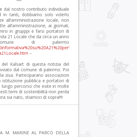
he dal nostro contributo individuale
 in tanti, dobbiamo solo volerlo
e all’amministrazione locale, non
tte all’amministrazione, ai giornali,
irsi in grupppi e farsi portatori di
genda 21 Locale che da circa un anno
omune di palermo
ta%20informativa%20su%20A21%20per%20conferenza%20servizi%20gen
da21Locale.htm
–
el Kalsart di questa notizia del
avviato dal comune di palermo. Poi
lla zisa. Parteciparano associazioni
 istituzione pubblica e portatori di
 un lungo percorso che esite in molte
esti temi di sostenibilità non perda
 sia nato, stiamoci di sopra!!!!
IA M. MARINE AL PARCO DELLA