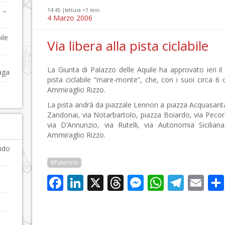
a –
14:45 |
lettura <1 min.
4 Marzo 2006
ile
Via libera alla pista ciclabile
La Giunta di Palazzo delle Aquile ha approvato ieri il
raga
pista ciclabile “mare-monte”, che, con i suoi circa 6 c
Ammiraglio Rizzo.
La pista andrà da piazzale Lennon a piazza Acquasant
Zandonai, via Notarbartolo, piazza Boiardo, via Pecoraro
via D’Annunzio, via Rutelli, via Autonomia Sicilia
Ammiraglio Rizzo.
ndo
#Palermo
Facebook
LinkedIn
X
Threads
Messenge
WhatsA
Tele
Em