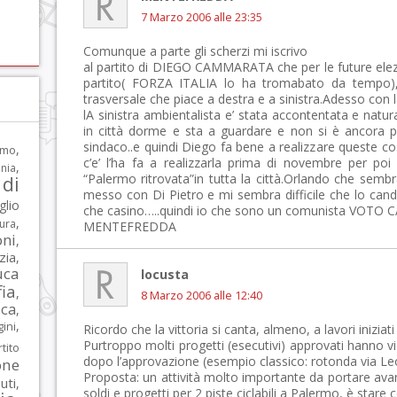
7 Marzo 2006 alle 23:35
Comunque a parte gli scherzi mi iscrivo
al partito di DIEGO CAMMARATA che per le future ele
partito( FORZA ITALIA lo ha tromabato da tempo),s
trasversale che piace a destra e a sinistra.Adesso con la
lA sinistra ambientalista e’ stata accontentata e natura
in città dorme e sta a guardare e non si è ancora 
sindaco..e quindi Diego fa bene a realizzare queste
,
rmo
c’e’ l’ha fa a realizzarla prima di novembre per poi
,
nia
“Palermo ritrovata”in tutta la città.Orlando che semb
di
messo con Di Pietro e mi sembra difficile che lo cand
glio
che casino…..quindi io che sono un comunista VOT
,
tura
MENTEFREDDA
oni
,
zia
,
uca
locusta
ia
,
8 Marzo 2006 alle 12:40
ca
,
,
ni
Ricordo che la vittoria si canta, almeno, a lavori iniziati per
Purtroppo molti progetti (esecutivi) approvati hanno vist
tito
dopo l’approvazione (esempio classico: rotonda via Leo
one
Proposta: un attività molto importante da portare avan
iuti
,
soldi e progetti per 2 piste ciclabili a Palermo, è stare c