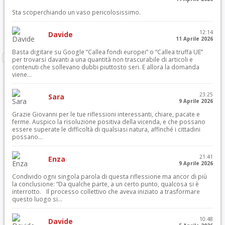
Sta scoperchiando un vaso pericolosissimo.
12:14
Davide
11 Aprile 2026
Basta digitare su Google “Callea fondi europei” o “Callea truffa UE”
per trovarsi davanti a una quantità non trascurabile di articoli e
contenuti che sollevano dubbi piuttosto seri. E allora la domanda
viene...
23:25
Sara
9 Aprile 2026
Grazie Giovanni per le tue riflessioni interessanti, chiare, pacate e
ferme. Auspico la risoluzione positiva della vicenda, e che possano
essere superate le difficoltà di qualsiasi natura, affinché i cittadini
possano...
21:41
Enza
9 Aprile 2026
Condivido ogni singola parola di questa riflessione ma ancor di più
la conclusione: “Da qualche parte, a un certo punto, qualcosa si è
interrotto. Il processo collettivo che aveva iniziato a trasformare
questo luogo si...
10:48
Davide