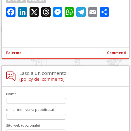
#Palermo
#viabilità
Facebook
LinkedIn
X
Threads
Messenger
WhatsApp
Telegram
Email
Cond
Palermo
Commenti
Lascia un commento
(policy dei commenti)
Nome
e-mail (non verrà pubblicata)
Sito web (opzionale)