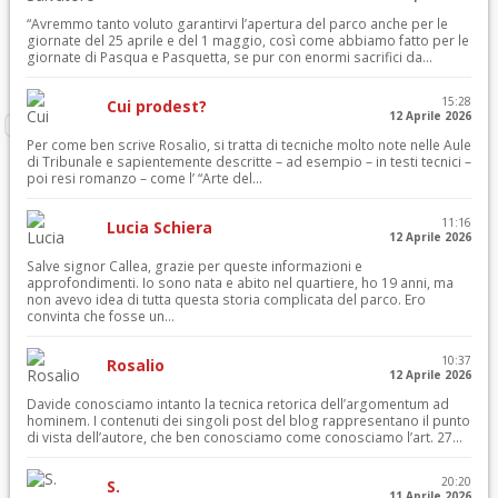
“Avremmo tanto voluto garantirvi l’apertura del parco anche per le
giornate del 25 aprile e del 1 maggio, così come abbiamo fatto per le
giornate di Pasqua e Pasquetta, se pur con enormi sacrifici da...
15:28
Cui prodest?
12 Aprile 2026
Per come ben scrive Rosalio, si tratta di tecniche molto note nelle Aule
di Tribunale e sapientemente descritte – ad esempio – in testi tecnici –
poi resi romanzo – come l’ “Arte del...
11:16
Lucia Schiera
12 Aprile 2026
Salve signor Callea, grazie per queste informazioni e
approfondimenti. Io sono nata e abito nel quartiere, ho 19 anni, ma
non avevo idea di tutta questa storia complicata del parco. Ero
convinta che fosse un...
10:37
Rosalio
12 Aprile 2026
Davide conosciamo intanto la tecnica retorica dell’argomentum ad
hominem. I contenuti dei singoli post del blog rappresentano il punto
di vista dell’autore, che ben conosciamo come conosciamo l’art. 27...
20:20
S.
11 Aprile 2026