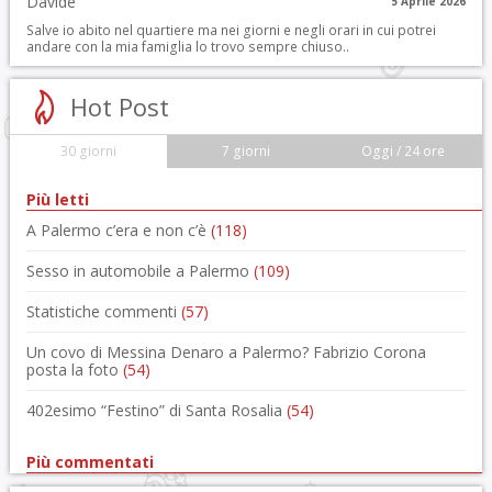
5 Aprile 2026
Salve io abito nel quartiere ma nei giorni e negli orari in cui potrei
andare con la mia famiglia lo trovo sempre chiuso..
Hot Post
30 giorni
7 giorni
Oggi / 24 ore
Più letti
A Palermo c’era e non c’è
(118)
Sesso in automobile a Palermo
(109)
Statistiche commenti
(57)
Un covo di Messina Denaro a Palermo? Fabrizio Corona
posta la foto
(54)
402esimo “Festino” di Santa Rosalia
(54)
Più commentati