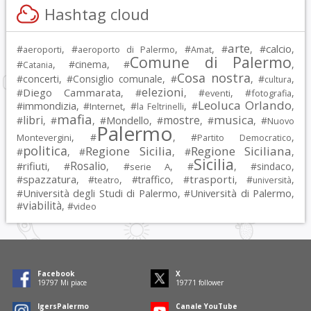
Hashtag cloud
arte
calcio
#
, #
, #
, #
, #
,
aeroporti
aeroporto di Palermo
Amat
Comune di Palermo
#
, #
cinema
, #
,
Catania
Cosa nostra
#
concerti
, #
Consiglio comunale
, #
, #
,
cultura
elezioni
Diego Cammarata
#
, #
, #
, #
,
eventi
fotografia
Leoluca Orlando
immondizia
#
, #
, #
, #
,
Internet
la Feltrinelli
mafia
musica
libri
mostre
#
, #
, #
Mondello
, #
, #
, #
Nuovo
Palermo
, #
, #
,
Montevergini
Partito Democratico
politica
Regione Sicilia
Regione Siciliana
#
, #
, #
,
Sicilia
Rosalio
rifiuti
#
, #
, #
, #
, #
sindaco
,
serie A
spazzatura
trasporti
#
, #
, #
traffico
, #
, #
,
teatro
università
Università degli Studi di Palermo
Università di Palermo
#
, #
,
viabilità
#
, #
video
Facebook
X
19797
Mi piace
19771
follower
IgersPalermo
Canale YouTube