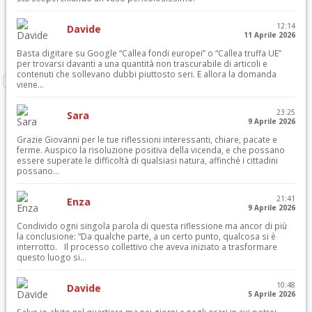
12:14
Davide
11 Aprile 2026
Basta digitare su Google “Callea fondi europei” o “Callea truffa UE”
per trovarsi davanti a una quantità non trascurabile di articoli e
contenuti che sollevano dubbi piuttosto seri. E allora la domanda
viene...
23:25
Sara
9 Aprile 2026
Grazie Giovanni per le tue riflessioni interessanti, chiare, pacate e
ferme. Auspico la risoluzione positiva della vicenda, e che possano
essere superate le difficoltà di qualsiasi natura, affinché i cittadini
possano...
21:41
Enza
9 Aprile 2026
Condivido ogni singola parola di questa riflessione ma ancor di più
la conclusione: “Da qualche parte, a un certo punto, qualcosa si è
interrotto. Il processo collettivo che aveva iniziato a trasformare
questo luogo si...
10:48
Davide
5 Aprile 2026