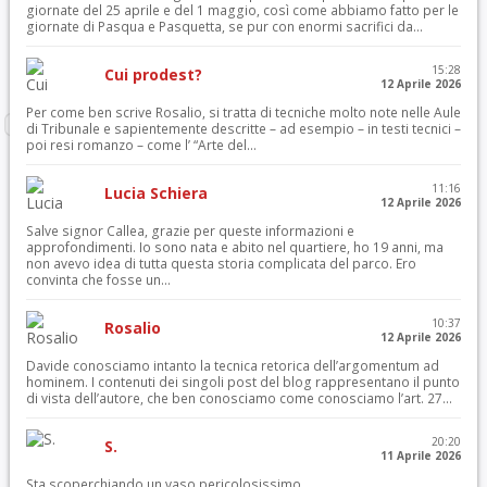
giornate del 25 aprile e del 1 maggio, così come abbiamo fatto per le
giornate di Pasqua e Pasquetta, se pur con enormi sacrifici da...
15:28
Cui prodest?
12 Aprile 2026
Per come ben scrive Rosalio, si tratta di tecniche molto note nelle Aule
di Tribunale e sapientemente descritte – ad esempio – in testi tecnici –
poi resi romanzo – come l’ “Arte del...
11:16
Lucia Schiera
12 Aprile 2026
Salve signor Callea, grazie per queste informazioni e
approfondimenti. Io sono nata e abito nel quartiere, ho 19 anni, ma
non avevo idea di tutta questa storia complicata del parco. Ero
convinta che fosse un...
10:37
Rosalio
12 Aprile 2026
Davide conosciamo intanto la tecnica retorica dell’argomentum ad
hominem. I contenuti dei singoli post del blog rappresentano il punto
di vista dell’autore, che ben conosciamo come conosciamo l’art. 27...
20:20
S.
11 Aprile 2026
Sta scoperchiando un vaso pericolosissimo.