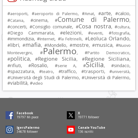
arte
calcio
#
, #
, #
, #
, #
,
aeroporti
aeroporto di Palermo
Amat
Comune di Palermo
#
, #
cinema
, #
,
Catania
Cosa nostra
#
concerti
, #
Consiglio comunale
, #
, #
,
cultura
elezioni
Diego Cammarata
#
, #
, #
, #
,
eventi
fotografia
Leoluca Orlando
immondizia
#
, #
, #
, #
,
Internet
la Feltrinelli
mafia
musica
libri
mostre
#
, #
, #
Mondello
, #
, #
, #
Nuovo
Palermo
, #
, #
,
Montevergini
Partito Democratico
politica
Regione Sicilia
Regione Siciliana
#
, #
, #
,
Sicilia
Rosalio
rifiuti
#
, #
, #
, #
, #
sindaco
,
serie A
spazzatura
trasporti
#
, #
, #
traffico
, #
, #
,
teatro
università
Università degli Studi di Palermo
Università di Palermo
#
, #
,
viabilità
#
, #
video
Facebook
X
19797
Mi piace
19771
follower
IgersPalermo
Canale YouTube
34678
follower
136
iscritti