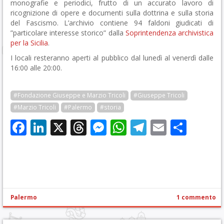
monografie e periodici, frutto di un accurato lavoro di
ricognizione di opere e documenti sulla dottrina e sulla storia
del Fascismo. L’archivio contiene 94 faldoni giudicati di
”particolare interesse storico” dalla
Soprintendenza archivistica
per la Sicilia
.
I locali resteranno aperti al pubblico dal lunedì al venerdì dalle
16:00 alle 20:00.
#Fondazione Giuseppe e Marzio Tricoli
#Giuseppe Tricoli
#Marzio Tricoli
#Palermo
#storia
Facebook
LinkedIn
X
Threads
Messenger
WhatsApp
Telegram
Email
Cond
Palermo
1 commento