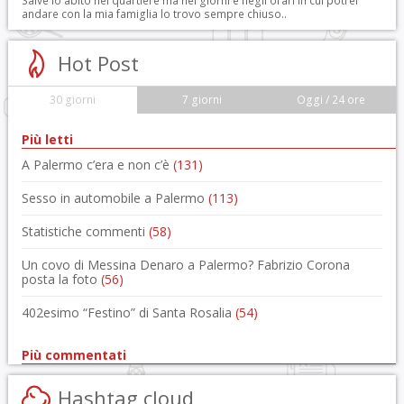
Salve io abito nel quartiere ma nei giorni e negli orari in cui potrei
andare con la mia famiglia lo trovo sempre chiuso..
Hot Post
30 giorni
7 giorni
Oggi / 24 ore
Più letti
A Palermo c’era e non c’è
(131)
Sesso in automobile a Palermo
(113)
Statistiche commenti
(58)
Un covo di Messina Denaro a Palermo? Fabrizio Corona
posta la foto
(56)
402esimo “Festino” di Santa Rosalia
(54)
Più commentati
Hashtag cloud