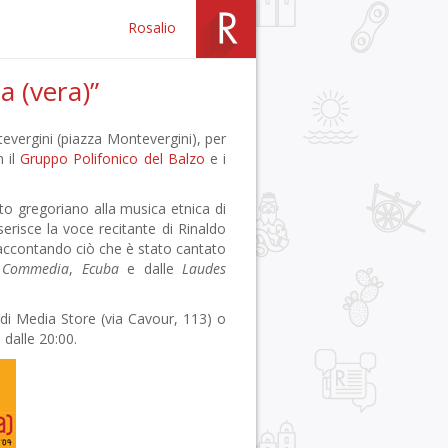
Rosalio
a (vera)”
vergini (piazza Montevergini), per
n il
Gruppo Polifonico del Balzo
e i
to gregoriano alla musica etnica di
serisce la voce recitante di Rinaldo
raccontando ciò che è stato cantato
a Commedia
,
Ecuba
e dalle
Laudes
di Media Store (via Cavour, 113) o
 dalle 20:00.