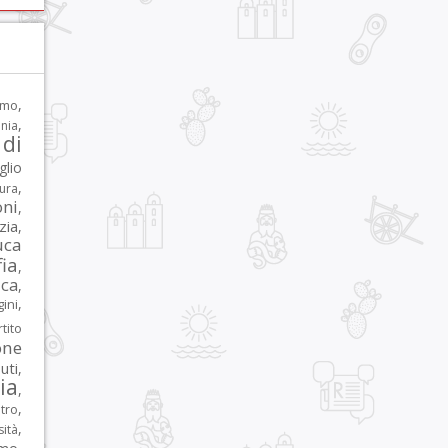
,
rmo
,
nia
di
glio
,
tura
oni
,
zia
,
uca
ia
,
ca
,
,
ni
tito
one
iuti
,
lia
,
,
tro
,
sità