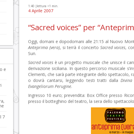
1:40 |
lettura <1 min.
4 Aprile 2007
“Sacred voices” per “Anteprim
Oggi, domani e dopodomani alle 21:15 al Nuovo Monte
Anteprima (vera)
, si terrà il concerto
Sacred voices
, co
Sun.
Sacred voices
è un progetto musicale che unisce il can
derivazione siciliana. In questo percorso musicale s’in
po e
Clementi, che sarà parte integrante dello spettacolo, 
o dovrà cantarsi, leggendo testi tratti dalla
Divin
i
Evangeliorum Perugine
.
Ingresso 10 euro; prevendita: Box Office presso Ricor
ra,
presso il botteghino del teatro, la sera dello spettacolo
ne
l 7