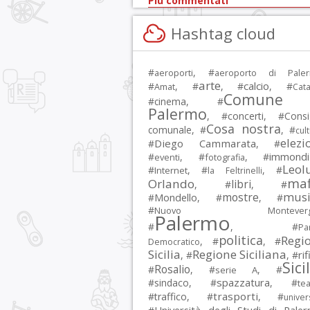
Più commentati
Hashtag cloud
#
, #
aeroporti
aeroporto di Pale
arte
calcio
#
, #
, #
, #
Amat
Cata
Comune 
#
cinema
, #
Palermo
, #
concerti
, #
Consi
Cosa nostra
comunale
, #
, #
cul
elezi
Diego Cammarata
#
, #
immondi
#
, #
, #
eventi
fotografia
Leol
#
, #
, #
Internet
la Feltrinelli
maf
Orlando
libri
, #
, #
musi
mostre
#
Mondello
, #
, #
#
Nuovo Montevergi
Palermo
#
, #
Par
politica
Regi
, #
, #
Democratico
Sicilia
Regione Siciliana
rif
, #
, #
Sici
Rosalio
#
, #
, #
serie A
spazzatura
#
sindaco
, #
, #
tea
trasporti
#
traffico
, #
, #
univer