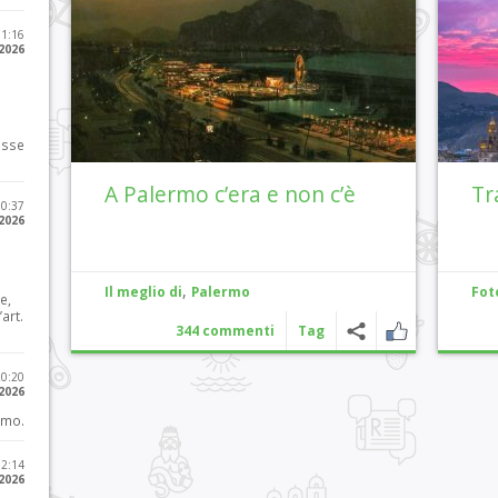
11:16
 2026
osse
A Palermo c’era e non c’è
Tr
10:37
 2026
,
Il meglio di
Palermo
Fot
e,
art.
344 commenti
Tag
20:20
 2026
imo.
12:14
 2026