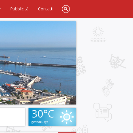
y
Pubblicità
Contatti
30°C
giovedì 6 ago