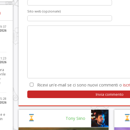
Sito web (opzionale)
)
09:37
2026
21:23
 2026
ura
rile
o
e
Ricevi un'e-mail se ci sono nuovi commenti o
iscri
15:28
 2026
le e
Tony Siino
in