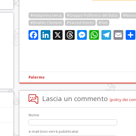
#Anteprima (vera)
#Gruppo Polifonico del Balzo
#Nuovo
#Rinaldo Clementi
#Sacred Voices
#Sun
Facebook
LinkedIn
X
Threads
Messenge
WhatsA
Tele
Em
Palermo
Lascia un commento
(policy dei co
Nome
e-mail (non verrà pubblicata)