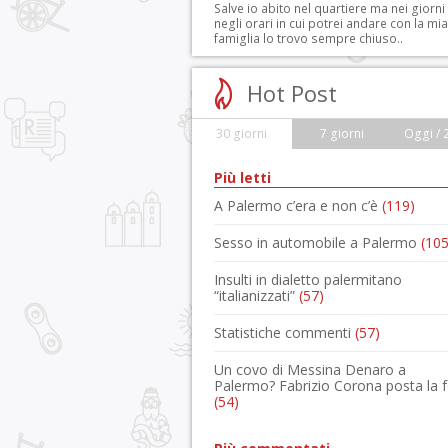
Salve io abito nel quartiere ma nei giorni
negli orari in cui potrei andare con la mia
famiglia lo trovo sempre chiuso..
Hot Post
30 giorni
7 giorni
Oggi / 
Più letti
A Palermo c’era e non c’è
(119)
Sesso in automobile a Palermo
(105
Insulti in dialetto palermitano
“italianizzati”
(57)
Statistiche commenti
(57)
Un covo di Messina Denaro a
Palermo? Fabrizio Corona posta la 
(54)