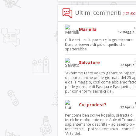
Ultimi commenti
(172.602
Mariella
12 Maggio 
Ci li detti… cu lu parmu e la gnutticatura.
Dare o ricevere di più di quello che
spetterebbe.
Salvatore
22 Aprile
“Avremmo tanto voluto garantirvi l’apert
del parco anche per le giornate del 25 ap
e del 1 maggio, così come abbiamo fatt
per le giornate di Pasqua e Pasquetta, s
pur con enormi sacrifici da...
Cui prodest?
12 Aprile
Per come ben scrive Rosalio, si tratta di
tecniche molto note nelle Aule di Tribuna
sapientemente descritte – ad esempio – 
testi tecnici – poi resi romanzo – come l’
“Arte del...