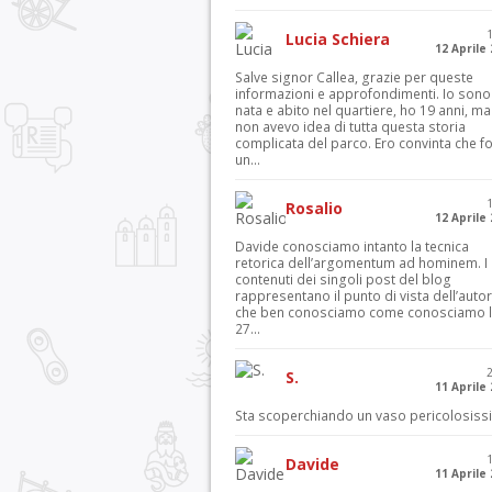
Lucia Schiera
12 Aprile
Salve signor Callea, grazie per queste
informazioni e approfondimenti. Io sono
nata e abito nel quartiere, ho 19 anni, ma
non avevo idea di tutta questa storia
complicata del parco. Ero convinta che f
un...
Rosalio
12 Aprile
Davide conosciamo intanto la tecnica
retorica dell’argomentum ad hominem. I
contenuti dei singoli post del blog
rappresentano il punto di vista dell’autor
che ben conosciamo come conosciamo l’
27...
S.
11 Aprile
Sta scoperchiando un vaso pericolosiss
Davide
11 Aprile