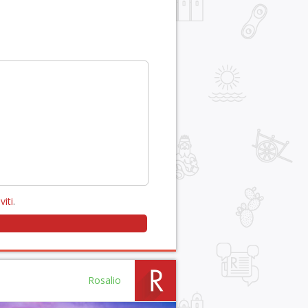
viti
.
Rosalio