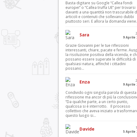
Basta digitare su Google “Callea fondi
europei” o “Callea truffa UE” per trovarsi
davanti a una quantità non trascurabile d
articoli e contenuti che sollevano dubbi
piuttosto seri. E allora la domanda viene.
Sara
9 Aprile
Grazie Giovanni per le tue riflessioni
interessanti, chiare, pacate e ferme. Aus
la risoluzione positiva della vicenda, e c
possano essere superate le difficoltà di
qualsiasi natura, affinché i cittadini
possano...
Enza
9 Aprile
Condivido ogni singola parola di questa
riflessione ma ancor di più la conclusion
“Da qualche parte, a un certo punto,
qualcosa si è interrotto. Il processo
collettivo che aveva iniziato a trasformar
questo luogo si...
Davide
5 Aprile