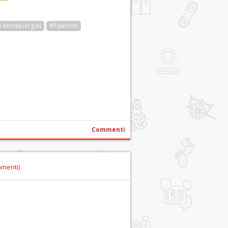
 Montevergini
#Palermo
r
pp
gram
ail
Condividi
Commenti
mmenti)