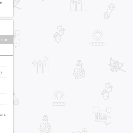
 e
24 ore
)
foto