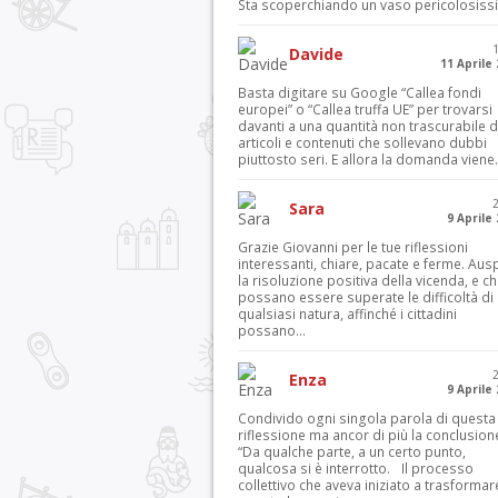
Sta scoperchiando un vaso pericolosiss
Davide
11 Aprile
Basta digitare su Google “Callea fondi
europei” o “Callea truffa UE” per trovarsi
davanti a una quantità non trascurabile d
articoli e contenuti che sollevano dubbi
piuttosto seri. E allora la domanda viene.
Sara
9 Aprile
Grazie Giovanni per le tue riflessioni
interessanti, chiare, pacate e ferme. Aus
la risoluzione positiva della vicenda, e c
possano essere superate le difficoltà di
qualsiasi natura, affinché i cittadini
possano...
Enza
9 Aprile
Condivido ogni singola parola di questa
riflessione ma ancor di più la conclusion
“Da qualche parte, a un certo punto,
qualcosa si è interrotto. Il processo
collettivo che aveva iniziato a trasformar