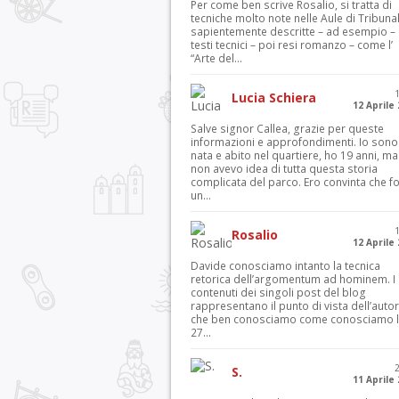
Per come ben scrive Rosalio, si tratta di
tecniche molto note nelle Aule di Tribuna
sapientemente descritte – ad esempio – 
testi tecnici – poi resi romanzo – come l’
“Arte del...
Lucia Schiera
12 Aprile
Salve signor Callea, grazie per queste
informazioni e approfondimenti. Io sono
nata e abito nel quartiere, ho 19 anni, ma
non avevo idea di tutta questa storia
complicata del parco. Ero convinta che f
un...
Rosalio
12 Aprile
Davide conosciamo intanto la tecnica
retorica dell’argomentum ad hominem. I
contenuti dei singoli post del blog
rappresentano il punto di vista dell’autor
che ben conosciamo come conosciamo l’
27...
S.
11 Aprile