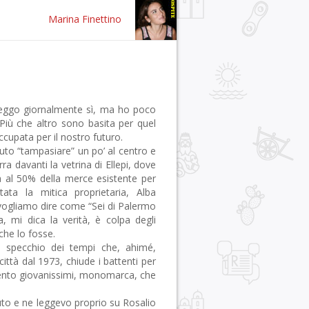
Marina Finettino
 leggo giornalmente sì, ma ho poco
Più che altro sono basita per quel
cupata per il nostro futuro.
luto “tampasiare” un po’ al centro e
a davanti la vetrina di Ellepi, dove
 al 50% della merce esistente per
tata la mitica proprietaria, Alba
a vogliamo dire come “Sei di Palermo
, mi dica la verità, è colpa degli
 che lo fosse.
e specchio dei tempi che, ahimé,
ittà dal 1973, chiude i battenti per
mento giovanissimi, monomarca, che
uto e ne leggevo proprio su Rosalio