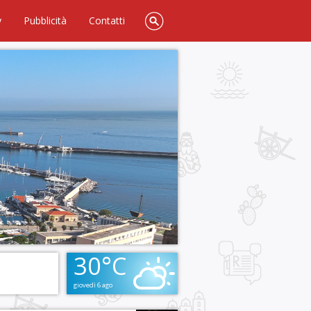
y
Pubblicità
Contatti
30°C
giovedì 6 ago