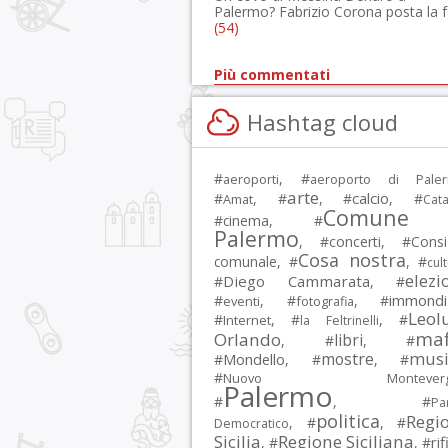
Palermo? Fabrizio Corona posta la 
(54)
Più commentati
Hashtag cloud
#
, #
aeroporti
aeroporto di Pale
arte
calcio
#
, #
, #
, #
Amat
Cata
Comune 
#
cinema
, #
Palermo
, #
concerti
, #
Consi
Cosa nostra
comunale
, #
, #
cul
elezi
Diego Cammarata
#
, #
immondi
#
, #
, #
eventi
fotografia
Leol
#
, #
, #
Internet
la Feltrinelli
maf
Orlando
libri
, #
, #
musi
mostre
#
Mondello
, #
, #
#
Nuovo Montevergi
Palermo
#
, #
Par
politica
Regi
, #
, #
Democratico
Sicilia
Regione Siciliana
rif
, #
, #