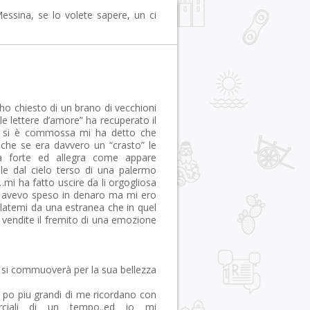
essina, se lo volete sapere, un ci
ho chiesto di un brano di vecchioni
le lettere d’amore” ha recuperato il
e si è commossa mi ha detto che
nche se era davvero un “crasto” le
a forte ed allegra come appare
le dal cielo terso di una palermo
mi ha fatto uscire da li orgogliosa
è avevo speso in denaro ma mi ero
alatemi da una estranea che in quel
 vendite il fremito di una emozione
 si commuoverà per la sua bellezza
 po piu grandi di me ricordano con
merciali di un tempo..ed io mi