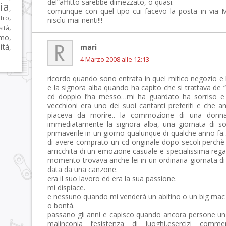
del”affitto sarebbe dimezzato, o quasi.
lia
,
comunque con quel tipo cui facevo la posta in via M
,
tro
niscìu mai nenti!!!
,
sità
rmo
,
ità
,
mari
4 Marzo 2008 alle 12:13
ricordo quando sono entrata in quel mitico negozio e 
e la signora alba quando ha capito che si trattava de “
cd doppio l’ha messo…mi ha guardato ha sorriso 
vecchioni era uno dei suoi cantanti preferiti e che a
piaceva da morire.. la commozione di una donn
immediatamente la signora alba, una giornata di so
primaverile in un giorno qualunque di qualche anno fa…
di avere comprato un cd originale dopo secoli perch
arricchita di un emozione casuale e specialissima reg
momento trovava anche lei in un ordinaria giornata di
data da una canzone.
era il suo lavoro ed era la sua passione.
mi dispiace.
e nessuno quando mi venderà un abitino o un big mac
o bontà.
passano gli anni e capisco quando ancora persone un
malinconia l’esistenza di luoghi,esercizi com