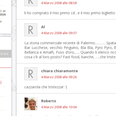
4 Marzo 2008 alle 08:58
10:48
li ho comprato il mio primo cd…e il mio primo bigliet
 2026
 e
Al
4 Marzo 2008 alle 09:07
La storia commerciale recente di Palermo…………Spataf
Bar Lucchese, vecchio Pinguino, Bla Bla, Pyro Pyro, Ba
Bellanca e Amalfi, Fuso d’oro,….. Quando li elenco ri
24 ore
cosa c’è al loro posto? Fast food, banche, …..che triste
chiara chiaramonte
4 Marzo 2008 alle 09:26
)
cazzarola che tristezza! :'(
Roberto
4 Marzo 2008 alle 10:04