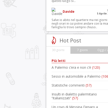
questo luogo si...
Davide
5 Aprile
Salve io abito nel quartiere ma nei giorni
negli orari in cui potrei andare con la mia
famiglia lo trovo sempre chiuso..
Hot Post
30 giorni
7 giorni
Oggi / 
Più letti
A Palermo c’era e non c’è
(120)
Sesso in automobile a Palermo
(106
Statistiche commenti
(57)
Insulti in dialetto palermitano
“italianizzati”
(57)
Un covo di Messina Denaro a