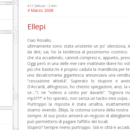
4:11 |
lettura ~
2
min.
4 Marzo 2008
Ellepi
Ciao Rosalio,
ultimamente sono stata un’utente un po’ silenziosa,
da dire, sai, ho la tendenza al pessimismo cosmico. 
che sta accadendo, cannoli compresi e, appunto, preoc
Oggi però in una delle mie rare mattinate libere ho vo
più che basita mi è proprio caduta la mandibola per terr
una decalcomania gigantesca annunciava una vendita
“cessazione attività”. Superato lo stupore e avvis
D’Accardi, all’ingresso, ho chiesto spiegazioni, anzi, l
se…”?, ne “volevo a cento per davanti”. “Signora ma
mp3???” e ho sperato, non senza un tacito
mea culpa
,
Purtroppo la risposta è stata un’altra, esattament
stiamo vivendo. Ellepi, la colonna sonora della nostra c
sempre. Al suo posto arriverà un negozio di abbiglia
può permettersi di pagare l’affitto dei locali.
Stupirsi? Sempre meno purtroppo. Già in città è accad