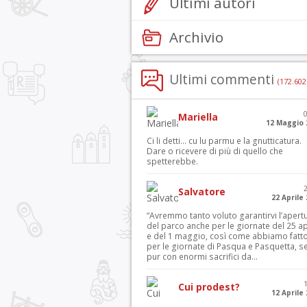
Ultimi autori
Archivio
Ultimi commenti
(172.602
Mariella
12 Maggio 
Ci li detti… cu lu parmu e la gnutticatura.
Dare o ricevere di più di quello che
spetterebbe.
Salvatore
22 Aprile
“Avremmo tanto voluto garantirvi l’apert
del parco anche per le giornate del 25 ap
e del 1 maggio, così come abbiamo fatt
per le giornate di Pasqua e Pasquetta, s
pur con enormi sacrifici da...
Cui prodest?
12 Aprile