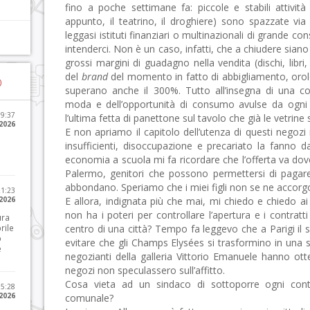
fino a poche settimane fa: piccole e stabili attività 
appunto, il teatrino, il droghiere) sono spazzate via
leggasi istituti finanziari o multinazionali di grande
intenderci. Non è un caso, infatti, che a chiudere sian
grossi margini di guadagno nella vendita (dischi, libri,
del
brand
del momento in fatto di abbigliamento, orolog
)
superano anche il 300%. Tutto all’insegna di una co
moda e dell’opportunità di consumo avulse da ogni
09:37
l’ultima fetta di panettone sul tavolo che già le vetrin
2026
E non apriamo il capitolo dell’utenza di questi negozi
insufficienti, disoccupazione e precariato la fanno d
economia a scuola mi fa ricordare che l’offerta va do
Palermo, genitori che possono permettersi di pagare 
abbondano. Speriamo che i miei figli non se ne accor
21:23
 2026
E allora, indignata più che mai, mi chiedo e chiedo ai
non ha i poteri per controllare l’apertura e i contratti
ura
rile
centro di una città? Tempo fa leggevo che a Parigi il s
o
evitare che gli Champs Elysées si trasformino in una 
e
negozianti della galleria Vittorio Emanuele hanno otte
negozi non speculassero sull’affitto.
Cosa vieta ad un sindaco di sottoporre ogni cont
15:28
 2026
comunale?