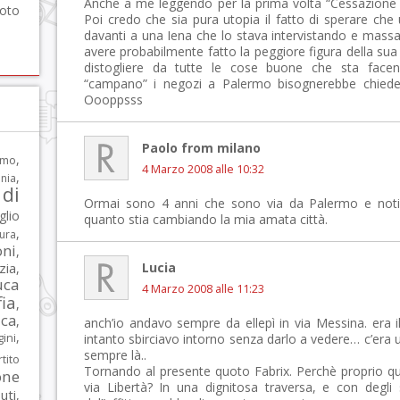
Anche a me leggendo per la prima volta “Cessazione a
foto
Poi credo che sia pura utopia il fatto di sperare che 
davanti a una Iena che lo stava intervistando e massa
avere probabilmente fatto la peggiore figura della sua vi
distogliere da tutte le cose buone che sta facen
“campano” i negozi a Palermo bisognerebbe chiede
Oooppsss
Paolo from milano
,
rmo
4 Marzo 2008 alle 10:32
,
nia
di
Ormai sono 4 anni che sono via da Palermo e noti
glio
quanto stia cambiando la mia amata città.
,
tura
oni
,
zia
Lucia
,
uca
4 Marzo 2008 alle 11:23
ia
,
ca
,
anch’io andavo sempre da ellepì in via Messina. era il
,
ni
intanto sbirciavo intorno senza darlo a vedere… c’era
sempre là..
tito
Tornando al presente quoto Fabrix. Perchè proprio que
one
via Libertà? In una dignitosa traversa, e con degli s
iuti
,