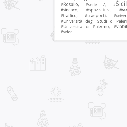
Sici
Rosalio
#
, #
, #
serie A
spazzatura
#
sindaco
, #
, #
tea
trasporti
#
traffico
, #
, #
univer
Università degli Studi di Pale
#
Università di Palermo
viabil
#
, #
#
video