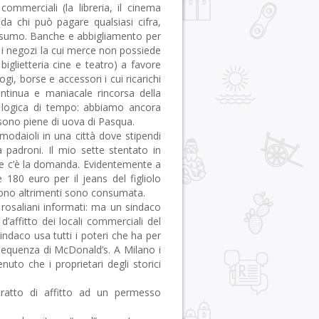
commerciali (la libreria, il cinema
 da chi può pagare qualsiasi cifra,
 consumo. Banche e abbigliamento per
o i negozi la cui merce non possiede
 biglietteria cine e teatro) a favore
i, borse e accessori i cui ricarichi
ntinua e maniacale rincorsa della
 logica di tempo: abbiamo ancora
e sono piene di uova di Pasqua.
 modaioli in una città dove stipendi
a padroni. Il mio sette stentato in
ve c’è la domanda. Evidentemente a
180 euro per il jeans del figliolo
gono altrimenti sono consumata.
 rosaliani informati: ma un sindaco
 d’affitto dei locali commerciali del
indaco usa tutti i poteri che ha per
sequenza di McDonald’s. A Milano i
nuto che i proprietari degli storici
ratto di affitto ad un permesso