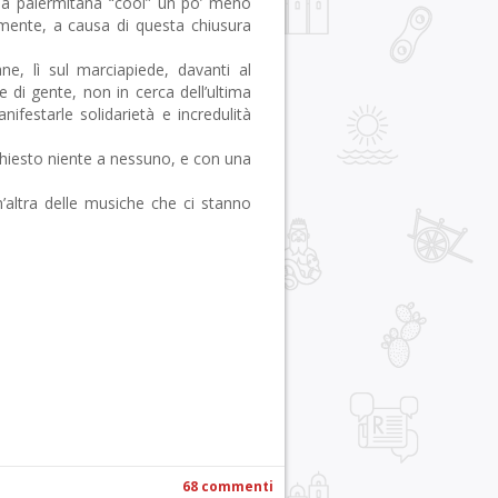
ina palermitana “cool” un po’ meno
lmente, a causa di questa chiusura
ne, lì sul marciapiede, davanti al
di gente, non in cerca dell’ultima
ifestarle solidarietà e incredulità
chiesto niente a nessuno, e con una
n’altra delle musiche che ci stanno
r
pp
gram
ail
Condividi
68 commenti