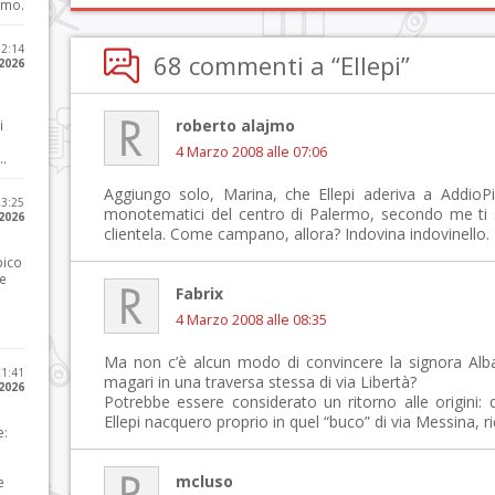
imo.
12:14
68 commenti a “Ellepi”
 2026
roberto alajmo
i
4 Marzo 2008 alle 07:06
..
Aggiungo solo, Marina, che Ellepi aderiva a AddioPi
23:25
monotematici del centro di Palermo, secondo me ti sba
 2026
clientela. Come campano, allora? Indovina indovinello.
pico
he
Fabrix
4 Marzo 2008 alle 08:35
Ma non c’è alcun modo di convincere la signora Alba 
21:41
magari in una traversa stessa di via Libertà?
 2026
Potrebbe essere considerato un ritorno alle origini: 
Ellepi nacquero proprio in quel “buco” di via Messina, r
e:
mcluso
e