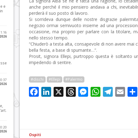
La signora Alba se ne è fatta una ragione, io cittad
le e
anche perché il mio pensiero andava a chi, inevitabi
in
perderà il suo posto di lavoro.
Si sorrideva dunque delle nostre disgrazie palermita
negozio ormai semivuoto insieme ad una processione 
occasione, ma proprio per parlare con la titolare, man
11:16
 2026
nello stesso tempo.
“Chiuderò a testa alta, consapevole di non avere mai 
bella festa, a base di spumante…”.
Prosit, signora Ellepi, purtroppo questa è soltanto u
impedendo di sentire.
osse
#dischi
#Ellepi
#Palermo
10:37
 2026
Facebook
LinkedIn
X
Threads
Messenge
WhatsA
Tele
Em
e,
art.
20:20
 2026
Ospiti