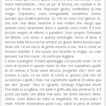
stava tramontando, c’era un po’ di brezza, tre candele e un
sorriso di fronte a me. Reputavo giusto condividere la mia
magia. Dopotutto, sono un’inguaribile romantico. Avevo
portato qua un’altra persona…io, che ne sono così gelosa. Io,
che non mai detto neanche a mia madre che vengo qua
quando sono veramente felice o quando sono triste. È il mio
piccolo angolo di inferno e paradiso. Sono proprio fortunata
ad abitare così vicino a questa meraviglia. Sorso di birra, è
ancora bella fresca ed ha sempre un gusto divino bevuta qua.
Vedo che c’è un sacco di gente intorno a me, ma è come se
fossero invisibili. Il mio posto sta facendo la magia, sui miei
pensieri, sul mio cuore…mi sento più leggera.
E inizio a piangere. Il mare spumeggia con piccole onde. Ce ne
sono di lacrime in questo mare, le mie, ma soprattuto quelle
di chi veniva, e forse viene ancora, pregando che i loro cari
tornino a casa. Ce ne sono di sorrisi in questo sole che mi
accarezza i capelli, i miei, ma soprattutto quelli di chi viene qua
per dire “grazie”. Alzo lo sguardo, rimango folgorata. Wow!
Che bella la scogliera, che bello il golfo alla mia sinistra!! Sì, è il
posto più bello che abbia mai visto. Mi sento davvero bene.
Libera. Sono libera da tutta la negatività. Ho esorcizzato il
male. Finché esisteranno posti così, varrà la pena di lottare