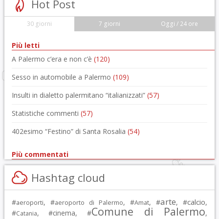
Hot Post
30 giorni
7 giorni
Oggi / 24 ore
Più letti
A Palermo c’era e non c’è
(120)
Sesso in automobile a Palermo
(109)
Insulti in dialetto palermitano “italianizzati”
(57)
Statistiche commenti
(57)
402esimo “Festino” di Santa Rosalia
(54)
Più commentati
Hashtag cloud
arte
calcio
#
, #
, #
, #
, #
,
aeroporti
aeroporto di Palermo
Amat
Comune di Palermo
#
, #
cinema
, #
,
Catania