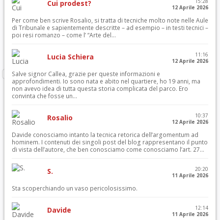
15:28
Cui prodest?
12 Aprile 2026
Per come ben scrive Rosalio, si tratta di tecniche molto note nelle Aule
di Tribunale e sapientemente descritte – ad esempio – in testi tecnici –
poi resi romanzo – come l’ “Arte del...
11:16
Lucia Schiera
12 Aprile 2026
Salve signor Callea, grazie per queste informazioni e
approfondimenti. Io sono nata e abito nel quartiere, ho 19 anni, ma
non avevo idea di tutta questa storia complicata del parco. Ero
convinta che fosse un...
10:37
Rosalio
12 Aprile 2026
Davide conosciamo intanto la tecnica retorica dell’argomentum ad
hominem. I contenuti dei singoli post del blog rappresentano il punto
di vista dell’autore, che ben conosciamo come conosciamo l’art. 27...
20:20
S.
11 Aprile 2026
Sta scoperchiando un vaso pericolosissimo.
12:14
Davide
11 Aprile 2026