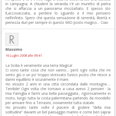
in campagna. A chiudere la veranda c’è un muretto di pietra
che si affaccia a un panorama mozzafiato. E spesso sto
lì,accovacciata, a perdere lo sguardo e il mio pensiero
nell’infinito. Spero che questa sensazione di serenità, libertà e
pienezza duri per sempre in questo MIO posto magico… Ciao
Massimo
16 Luglio 2008 alle 09:41
La Sicilia è veramente una terra Magica!
Ci sono tante cose che non vanno… però ogni volta che mi
sento giù o un po’ troppo stressato l’unico posto che riesce a
darmi equilibrio è sicuramente il mare.
Ho vissuto 2 anni in una città circondata dalle montagne….
Terribile! Ogni volta che tornavo a casa avevo 2 pensieri : la
mia Famiglia e farmi una bella passeggiata , rigorosamente in
moto, lungo tutta la costa palermitana partendo da mondello
per arrivare fino a Terrasini, ovviamente tutta statale.
Ho provato tante volte il piacere di godere “della mia
solitudine” davanti un bel paesaggio marino e come ben saprai