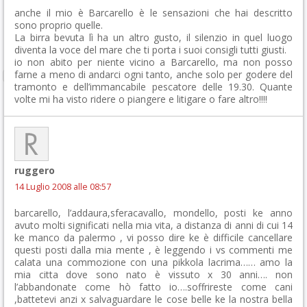
anche il mio è Barcarello è le sensazioni che hai descritto
sono proprio quelle.
La birra bevuta lì ha un altro gusto, il silenzio in quel luogo
diventa la voce del mare che ti porta i suoi consigli tutti giusti.
io non abito per niente vicino a Barcarello, ma non posso
farne a meno di andarci ogni tanto, anche solo per godere del
tramonto e dell’immancabile pescatore delle 19.30. Quante
volte mi ha visto ridere o piangere e litigare o fare altro!!!!
ruggero
14 Luglio 2008 alle 08:57
barcarello, l’addaura,sferacavallo, mondello, posti ke anno
avuto molti significati nella mia vita, a distanza di anni di cui 14
ke manco da palermo , vi posso dire ke è difficile cancellare
questi posti dalla mia mente , è leggendo i vs commenti me
calata una commozione con una pikkola lacrima…… amo la
mia citta dove sono nato è vissuto x 30 anni…. non
l’abbandonate come hò fatto io….soffrireste come cani
,battetevi anzi x salvaguardare le cose belle ke la nostra bella