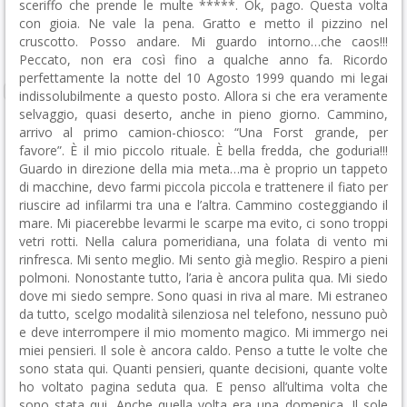
sceriffo che prende le multe *****. Ok, pago. Questa volta
con gioia. Ne vale la pena. Gratto e metto il pizzino nel
cruscotto. Posso andare. Mi guardo intorno…che caos!!!
Peccato, non era così fino a qualche anno fa. Ricordo
perfettamente la notte del 10 Agosto 1999 quando mi legai
indissolubilmente a questo posto.
Allora si che era veramente
selvaggio, quasi deserto, anche in pieno giorno. Cammino,
arrivo al primo camion-chiosco: “Una Forst grande, per
favore”. È il mio piccolo rituale. È bella fredda, che goduria!!!
Guardo in direzione della mia meta…ma è proprio un tappeto
di macchine, devo farmi piccola piccola e trattenere il fiato per
riuscire ad infilarmi tra una e l’altra. Cammino costeggiando il
mare. Mi piacerebbe levarmi le scarpe ma evito, ci sono troppi
vetri rotti. Nella calura pomeridiana, una folata di vento mi
rinfresca. Mi sento meglio. Mi sento già meglio. Respiro a pieni
polmoni. Nonostante tutto, l’aria è ancora pulita qua. Mi siedo
dove mi siedo sempre. Sono quasi in riva al mare. Mi estraneo
da tutto, scelgo modalità silenziosa nel telefono, nessuno può
e deve interrompere il mio momento magico. Mi immergo nei
miei pensieri. Il sole è ancora caldo. Penso a tutte le volte che
sono stata qui. Quanti pensieri, quante decisioni, quante volte
ho voltato pagina seduta qua. E penso all’ultima volta che
sono stata qui. Anche quella volta era una domenica. Il sole