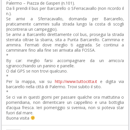
Palermo – Piazza de Gasperi (n.101).
Da lì prendi il bus per Barcarello o SFerracavallo (non ricordo il
n.).
Se arrivi a Sferracavallo, domanda per Barcarello,
praticamente cammini sulla strada lungo la costa di scogli
(incontrerai un campeggio).
Se arrivi a Barcarello direttamente col bus, prosegui la strada
sterrata oltrae la sbarra, sita a Punta Barcarello. Cammina e
ammira. Fermati dove meglio ti aggrada. Se continui a
camminare fino alla fine sei arrivata alla FOSSA.
*
By car: meglio farsi accompagnare da un amico/a
sgranocchiando un panino e panelle.
O dal GPS se non trovi qualcuno.
*
Per la mappa, vai su
http://www.tuttocitta.it
e digita via
barcarello nella città di Palermo. Trovi subito il sito.
*
Se ci vai in questi giorni per passare qualche ora mattutina o
pomeridiana, non dimenticare un cappellino e una bottiglia
d’acqua fresca. Ieri pomeriggio si sveniva, non si poteva star
fuori dal mare.
Buona visita