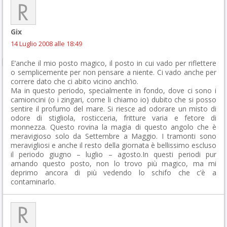
Gix
14 Luglio 2008 alle 18:49
E’anche il mio posto magico, il posto in cui vado per riflettere
o semplicemente per non pensare a niente. Ci vado anche per
correre dato che ci abito vicino anch’io.
Ma in questo periodo, specialmente in fondo, dove ci sono i
camioncini (o i zingari, come li chiamo io) dubito che si posso
sentire il profumo del mare. Si riesce ad odorare un misto di
odore di stigliola, rosticceria, fritture varia e fetore di
monnezza. Questo rovina la magia di questo angolo che è
meravigioso solo da Settembre a Maggio. I tramonti sono
meravigliosi e anche il resto della giornata è bellissimo escluso
il periodo giugno – luglio – agosto.In questi periodi pur
amando questo posto, non lo trovo più magico, ma mi
deprimo ancora di più vedendo lo schifo che c’è a
contaminarlo.