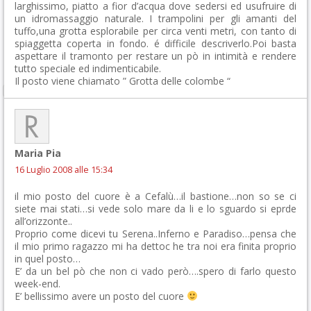
larghissimo, piatto a fior d’acqua dove sedersi ed usufruire di
un idromassaggio naturale. I trampolini per gli amanti del
tuffo,una grotta esplorabile per circa venti metri, con tanto di
spiaggetta coperta in fondo. é difficile descriverlo.Poi basta
aspettare il tramonto per restare un pò in intimità e rendere
tutto speciale ed indimenticabile.
Il posto viene chiamato ” Grotta delle colombe “
Maria Pia
16 Luglio 2008 alle 15:34
il mio posto del cuore è a Cefalù…il bastione…non so se ci
siete mai stati…si vede solo mare da li e lo sguardo si eprde
all’orizzonte..
Proprio come dicevi tu Serena..Inferno e Paradiso…pensa che
il mio primo ragazzo mi ha dettoc he tra noi era finita proprio
in quel posto…
E’ da un bel pò che non ci vado però….spero di farlo questo
week-end.
E’ bellissimo avere un posto del cuore