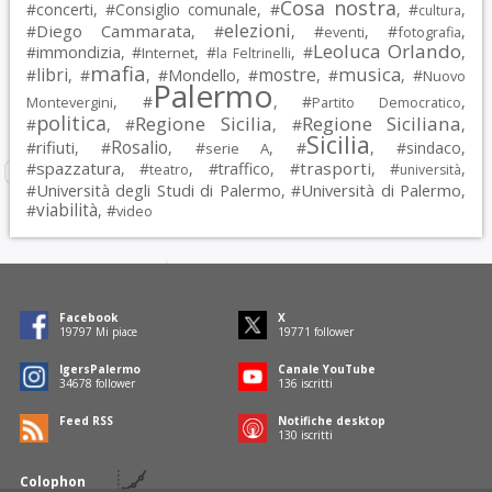
Cosa nostra
#
concerti
, #
Consiglio comunale
, #
, #
,
cultura
elezioni
Diego Cammarata
#
, #
, #
, #
,
eventi
fotografia
Leoluca Orlando
immondizia
#
, #
, #
, #
,
Internet
la Feltrinelli
mafia
musica
libri
mostre
#
, #
, #
Mondello
, #
, #
, #
Nuovo
Palermo
, #
, #
,
Montevergini
Partito Democratico
politica
Regione Sicilia
Regione Siciliana
#
, #
, #
,
Sicilia
Rosalio
rifiuti
#
, #
, #
, #
, #
sindaco
,
serie A
spazzatura
trasporti
#
, #
, #
traffico
, #
, #
,
teatro
università
Università degli Studi di Palermo
Università di Palermo
#
, #
,
viabilità
#
, #
video
Facebook
X
19797
Mi piace
19771
follower
IgersPalermo
Canale YouTube
34678
follower
136
iscritti
Feed RSS
Notifiche desktop
130
iscritti
Colophon