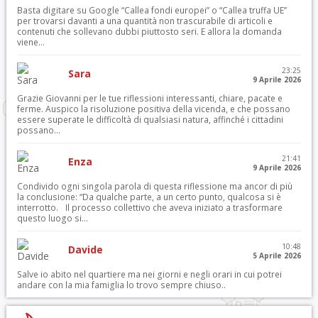
Basta digitare su Google “Callea fondi europei” o “Callea truffa UE”
per trovarsi davanti a una quantità non trascurabile di articoli e
contenuti che sollevano dubbi piuttosto seri. E allora la domanda
viene...
23:25
Sara
9 Aprile 2026
Grazie Giovanni per le tue riflessioni interessanti, chiare, pacate e
ferme. Auspico la risoluzione positiva della vicenda, e che possano
essere superate le difficoltà di qualsiasi natura, affinché i cittadini
possano...
21:41
Enza
9 Aprile 2026
Condivido ogni singola parola di questa riflessione ma ancor di più
la conclusione: “Da qualche parte, a un certo punto, qualcosa si è
interrotto. Il processo collettivo che aveva iniziato a trasformare
questo luogo si...
10:48
Davide
5 Aprile 2026
Salve io abito nel quartiere ma nei giorni e negli orari in cui potrei
andare con la mia famiglia lo trovo sempre chiuso..