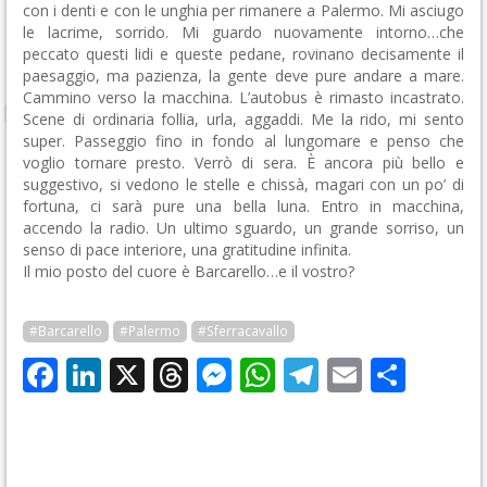
con i denti e con le unghia per rimanere a Palermo. Mi asciugo
le lacrime, sorrido. Mi guardo nuovamente intorno…che
peccato questi lidi e queste pedane, rovinano decisamente il
paesaggio, ma pazienza, la gente deve pure andare a mare.
Cammino verso la macchina. L’autobus è rimasto incastrato.
Scene di ordinaria follia, urla, aggaddi. Me la rido, mi sento
super. Passeggio fino in fondo al lungomare e penso che
voglio tornare presto. Verrò di sera. È ancora più bello e
suggestivo, si vedono le stelle e chissà, magari con un po’ di
fortuna, ci sarà pure una bella luna. Entro in macchina,
accendo la radio. Un ultimo sguardo, un grande sorriso, un
senso di pace interiore, una gratitudine infinita.
Il mio posto del cuore è Barcarello…e il vostro?
#Barcarello
#Palermo
#Sferracavallo
Facebook
LinkedIn
X
Threads
Messenger
WhatsApp
Telegram
Email
Cond