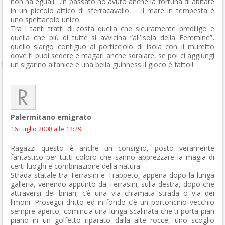
non ha eguali….in passato ho avuto anche la fortuna di abitare
in un piccolo attico di sferracavallo … il mare in tempesta è
uno spettacolo unico.
Tra i tanti tratti di costa quella che sicuramente prediligo e
quella che più di tutte si avvicina “all’Isola della Femmine”,
quello slargo contiguo al porticciolo di Isola con il muretto
dove ti puoi sedere e magari anche sdraiare, se poi ci aggiungi
un sigarino all’anice e una bella guinness il gioco è fatto!!
Palermitano emigrato
16 Luglio 2008 alle 12:29
Ragazzi questo è anche un consiglio, posto veramente
fantastico per tutti coloro che sanno apprezzare la magia di
certi luoghi e combinazione della natura.
Strada statale tra Terrasini e Trappeto, appena dopo la lunga
galleria, venendo appunto da Terrasini, sulla destra, dopo che
attraversi dei binari, c’è una via chiamata strada o via dei
limoni. Prosegui dritto ed in fondo c’è un portoncino vecchio
sempre aperto, comincia una lunga scalinata che ti porta pian
piano in un golfetto riparato dalla alte rocce, uno scoglio