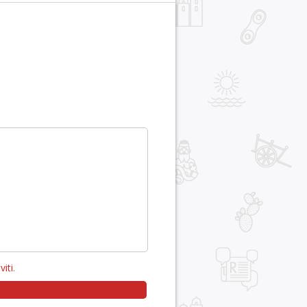
viti
.