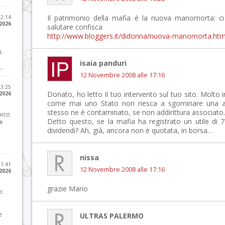
Il patrimonio della mafia è la nuova manomorta: ci
12:14
 2026
salutare confisca
http://www.bloggers.it/didonna/nuova-manomorta.ht
i
isaia panduri
..
12 Novembre 2008 alle 17:16
23:25
Donato, ho letto il tuo intervento sul tuo sito. Molto 
 2026
come mai uno Stato non riesca a sgominare una as
stesso ne è contaminato, se non addirittura associato.
pico
Detto questo, se la mafia ha registrato un utile di
he
dividendi? Ah, già, ancora non è quotata, in borsa…
nissa
21:41
12 Novembre 2008 alle 17:16
 2026
grazie Mario
e:
e
ULTRAS PALERMO