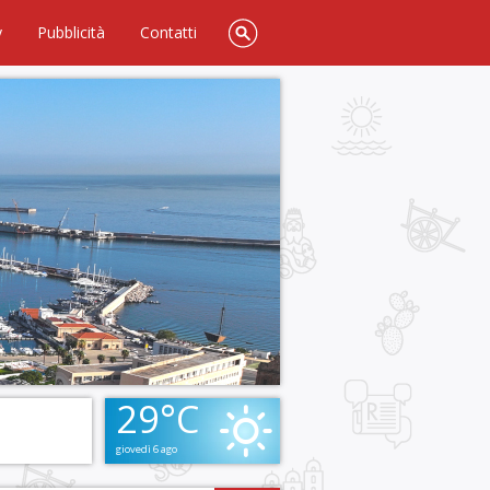
y
Pubblicità
Contatti
29°C
giovedì 6 ago