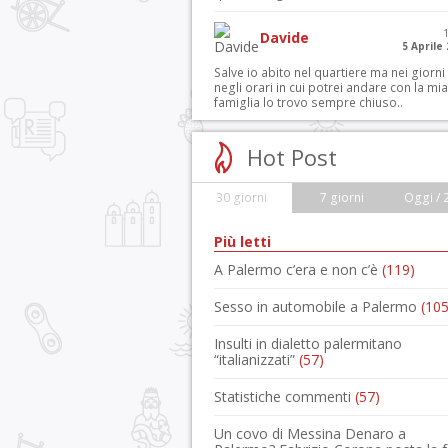
Davide
5 Aprile
Salve io abito nel quartiere ma nei giorni
negli orari in cui potrei andare con la mia
famiglia lo trovo sempre chiuso..
Hot Post
30 giorni
7 giorni
Oggi / 
Più letti
A Palermo c’era e non c’è
(119)
Sesso in automobile a Palermo
(105
Insulti in dialetto palermitano
“italianizzati”
(57)
Statistiche commenti
(57)
Un covo di Messina Denaro a