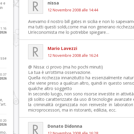
nissa
le e
in
12 Novembre 2008 alle 14:44
Avevamo il nostro bill gates in sicilia e non lo sapeva
ma tutti questi soldi,come mai non generano ricchezz
11:16
Un’economista me lo potrebbe spiegare…
 2026
Mario Lavezzi
12 Novembre 2008 alle 16:24
osse
@ Nissa: ci provo (ma ho pochi minuti)
La tua è un’ottima osservazione.
10:37
Quella ricchezza innanzitutto ha essenzialmente natura
 2026
che viene preso a qualcun altro, quindi in questo sens
qualche altro soggetto
In secondo luogo, non sono risorse investite in attivi
(di solito caratterizzate da uso di tecnologie avanzate
e,
art.
la criminalità organizzata non reinveste in laboratori
microprocessori, ma in ristoranti, edilizia, ecc.
20:20
 2026
Donato Didonna
imo.
12 Novembre 2008 alle 16:28