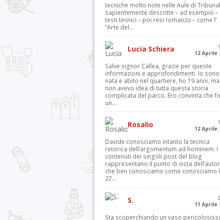
tecniche molto note nelle Aule di Tribuna
sapientemente descritte – ad esempio – 
testi tecnici – poi resi romanzo – come l’
“Arte del...
Lucia Schiera
12 Aprile
Salve signor Callea, grazie per queste
informazioni e approfondimenti. Io sono
nata e abito nel quartiere, ho 19 anni, ma
non avevo idea di tutta questa storia
complicata del parco. Ero convinta che f
un...
Rosalio
12 Aprile
Davide conosciamo intanto la tecnica
retorica dell’argomentum ad hominem. I
contenuti dei singoli post del blog
rappresentano il punto di vista dell’autor
che ben conosciamo come conosciamo l’
27...
S.
11 Aprile
Sta scoperchiando un vaso pericolosiss