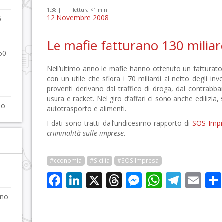
1:38 |
lettura <1 min.
12 Novembre 2008
6
Le mafie fatturano 130 miliar
150
Nell’ultimo anno le mafie hanno ottenuto un fatturato
con un utile che sfiora i 70 miliardi al netto degli in
proventi derivano dal traffico di droga, dal contrabb
usura e racket. Nel giro d’affari ci sono anche edilizia
mo
autotrasporto e alimenti.
I dati sono tratti dall’undicesimo rapporto di
SOS Imp
criminalità sulle imprese
.
#economia
#Sicilia
#SOS Impresa
Facebook
LinkedIn
X
Threads
Messenge
WhatsA
Tele
Em
ano