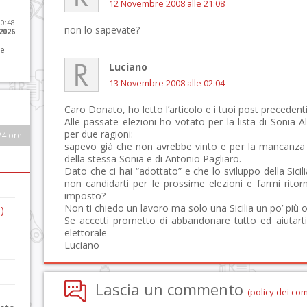
12 Novembre 2008 alle 21:08
10:48
non lo sapevate?
 2026
 e
Luciano
13 Novembre 2008 alle 02:04
Caro Donato, ho letto l’articolo e i tuoi post precedenti
Alle passate elezioni ho votato per la lista di Sonia
per due ragioni:
24 ore
sapevo già che non avrebbe vinto e per la mancanza 
della stessa Sonia e di Antonio Pagliaro.
Dato che ci hai “adottato” e che lo sviluppo della Sic
non candidarti per le prossime elezioni e farmi rito
imposto?
Non ti chiedo un lavoro ma solo una Sicilia un po’ più 
)
Se accetti prometto di abbandonare tutto ed aiutar
elettorale
Luciano
Lascia un commento
(policy dei co