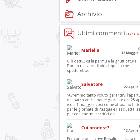
Archivio
Ultimi commenti
(172.602
Mariella
12 Maggio 
Ci li detti… cu lu parmu e la gnutticatura.
Dare o ricevere di più di quello che
spetterebbe.
Salvatore
22 Aprile
“Avremmo tanto voluto garantirvi l’apert
del parco anche per le giornate del 25 ap
e del 1 maggio, così come abbiamo fatt
per le giornate di Pasqua e Pasquetta, s
pur con enormi sacrifici da...
Cui prodest?
12 Aprile
Per come ben scrive Rosalio, si tratta di