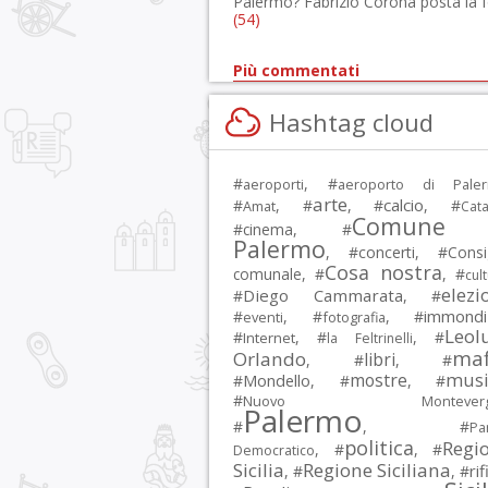
Palermo? Fabrizio Corona posta la 
(54)
Più commentati
Hashtag cloud
#
, #
aeroporti
aeroporto di Pale
arte
calcio
#
, #
, #
, #
Amat
Cata
Comune 
#
cinema
, #
Palermo
, #
concerti
, #
Consi
Cosa nostra
comunale
, #
, #
cul
elezi
Diego Cammarata
#
, #
immondi
#
, #
, #
eventi
fotografia
Leol
#
, #
, #
Internet
la Feltrinelli
maf
Orlando
libri
, #
, #
musi
mostre
#
Mondello
, #
, #
#
Nuovo Montevergi
Palermo
#
, #
Par
politica
Regi
, #
, #
Democratico
Sicilia
Regione Siciliana
rif
, #
, #