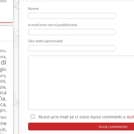
foto
Nome
e-mail (non verrà pubblicata)
Sito web (opzionale)
,
rmo
,
nia
di
glio
,
tura
oni
,
zia
,
uca
ia
,
ca
,
,
ni
Ricevi un'e-mail se ci sono nuovi commenti o
iscri
tito
one
iuti
,