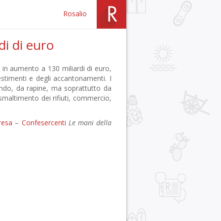
Rosalio
di di euro
 in aumento a 130 miliardi di euro,
vestimenti e degli accantonamenti. I
ando, da rapine, ma soprattutto da
, smaltimento dei rifiuti, commercio,
resa
–
Confesercenti
Le mani della
r
pp
gram
ail
Condividi