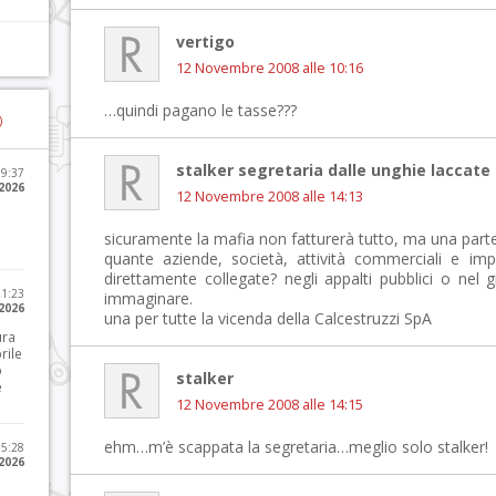
vertigo
12 Novembre 2008 alle 10:16
…quindi pagano le tasse???
)
stalker segretaria dalle unghie laccate
09:37
2026
12 Novembre 2008 alle 14:13
sicuramente la mafia non fatturerà tutto, ma una parte
quante aziende, società, attività commerciali e i
direttamente collegate? negli appalti pubblici o nel 
21:23
immaginare.
 2026
una per tutte la vicenda della Calcestruzzi SpA
ura
rile
o
stalker
e
12 Novembre 2008 alle 14:15
ehm…m’è scappata la segretaria…meglio solo stalker!
15:28
 2026