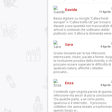
Davide
11 Aprile
Basta digitare su Google “Callea fondi
europei” o “Callea truffa UE” per trovarsi
davanti a una quantità non trascurabile d
articoli e contenuti che sollevano dubbi
piuttosto seri. E allora la domanda viene.
Sara
9 Aprile
Grazie Giovanni per le tue riflessioni
interessanti, chiare, pacate e ferme. Aus
la risoluzione positiva della vicenda, e c
possano essere superate le difficoltà di
qualsiasi natura, affinché i cittadini
possano...
Enza
9 Aprile
Condivido ogni singola parola di questa
riflessione ma ancor di più la conclusion
“Da qualche parte, a un certo punto,
qualcosa si è interrotto. Il processo
collettivo che aveva iniziato a trasformar
questo luogo si...