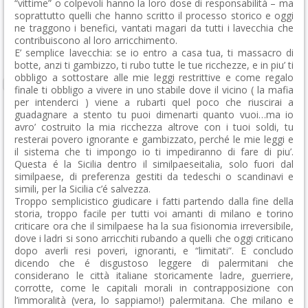
“vittime” o colpevoli hanno la loro dose di responsabilità – ma
soprattutto quelli che hanno scritto il processo storico e oggi
ne traggono i benefici, vantati magari da tutti i lavecchia che
contribuiscono al loro arricchimento.
E’ semplice lavecchia: se io entro a casa tua, ti massacro di
botte, anzi ti gambizzo, ti rubo tutte le tue ricchezze, e in piu’ ti
obbligo a sottostare alle mie leggi restrittive e come regalo
finale ti obbligo a vivere in uno stabile dove il vicino ( la mafia
per intenderci ) viene a rubarti quel poco che riuscirai a
guadagnare a stento tu puoi dimenarti quanto vuoi…ma io
avro’ costruito la mia ricchezza altrove con i tuoi soldi, tu
resterai povero ignorante e gambizzato, perché le mie leggi e
il sistema che ti impongo io ti impediranno di fare di piu’.
Questa é la Sicilia dentro il similpaeseitalia, solo fuori dal
similpaese, di preferenza gestiti da tedeschi o scandinavi e
simili, per la Sicilia c’é salvezza.
Troppo semplicistico giudicare i fatti partendo dalla fine della
storia, troppo facile per tutti voi amanti di milano e torino
criticare ora che il similpaese ha la sua fisionomia irreversibile,
dove i ladri si sono arricchiti rubando a quelli che oggi criticano
dopo averli resi poveri, ignoranti, e “limitati”. E concludo
dicendo che é disgustoso leggere di palermitani che
considerano le città italiane storicamente ladre, guerriere,
corrotte, come le capitali morali in contrapposizione con
l’immoralità (vera, lo sappiamo!) palermitana. Che milano e