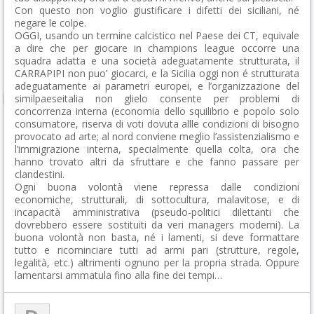
Con questo non voglio giustificare i difetti dei siciliani, né
negare le colpe.
OGGI, usando un termine calcistico nel Paese dei CT, equivale
a dire che per giocare in champions league occorre una
squadra adatta e una società adeguatamente strutturata, il
CARRAPIPI non puo’ giocarci, e la Sicilia oggi non é strutturata
adeguatamente ai parametri europei, e l’organizzazione del
similpaeseitalia non glielo consente per problemi di
concorrenza interna (economia dello squilibrio e popolo solo
consumatore, riserva di voti dovuta allle condizioni di bisogno
provocato ad arte; al nord conviene meglio l’assistenzialismo e
l’immigrazione interna, specialmente quella colta, ora che
hanno trovato altri da sfruttare e che fanno passare per
clandestini.
Ogni buona volontà viene repressa dalle condizioni
economiche, strutturali, di sottocultura, malavitose, e di
incapacità amministrativa (pseudo-politici dilettanti che
dovrebbero essere sostituiti da veri managers moderni). La
buona volontà non basta, né i lamenti, si deve formattare
tutto e ricominciare tutti ad armi pari (strutture, regole,
legalità, etc.) altrimenti ognuno per la propria strada. Oppure
lamentarsi ammatula fino alla fine dei tempi…