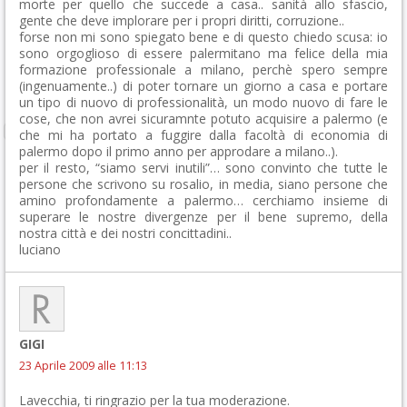
morte per quello che succede a casa.. sanità allo sfascio,
gente che deve implorare per i propri diritti, corruzione..
forse non mi sono spiegato bene e di questo chiedo scusa: io
sono orgoglioso di essere palermitano ma felice della mia
formazione professionale a milano, perchè spero sempre
(ingenuamente..) di poter tornare un giorno a casa e portare
un tipo di nuovo di professionalità, un modo nuovo di fare le
cose, che non avrei sicuramnte potuto acquisire a palermo (e
che mi ha portato a fuggire dalla facoltà di economia di
palermo dopo il primo anno per approdare a milano..).
per il resto, “siamo servi inutili”… sono convinto che tutte le
persone che scrivono su rosalio, in media, siano persone che
amino profondamente a palermo… cerchiamo insieme di
superare le nostre divergenze per il bene supremo, della
nostra città e dei nostri concittadini..
luciano
GIGI
23 Aprile 2009 alle 11:13
Lavecchia, ti ringrazio per la tua moderazione.