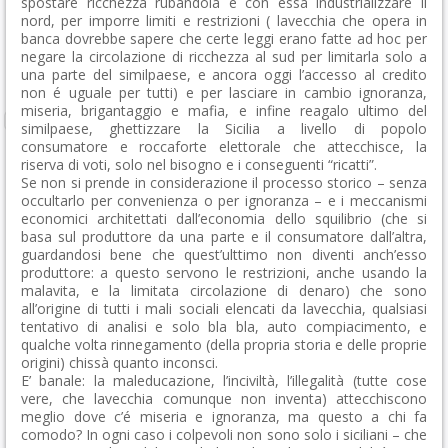
spostare ricchezza rubandola e con essa industrializzare il
nord, per imporre limiti e restrizioni ( lavecchia che opera in
banca dovrebbe sapere che certe leggi erano fatte ad hoc per
negare la circolazione di ricchezza al sud per limitarla solo a
una parte del similpaese, e ancora oggi l’accesso al credito
non é uguale per tutti) e per lasciare in cambio ignoranza,
miseria, brigantaggio e mafia, e infine reagalo ultimo del
similpaese, ghettizzare la Sicilia a livello di popolo
consumatore e roccaforte elettorale che attecchisce, la
riserva di voti, solo nel bisogno e i conseguenti “ricatti”.
Se non si prende in considerazione il processo storico – senza
occultarlo per convenienza o per ignoranza – e i meccanismi
economici architettati dall’economia dello squilibrio (che si
basa sul produttore da una parte e il consumatore dall’altra,
guardandosi bene che quest’ulttimo non diventi anch’esso
produttore: a questo servono le restrizioni, anche usando la
malavita, e la limitata circolazione di denaro) che sono
all’origine di tutti i mali sociali elencati da lavecchia, qualsiasi
tentativo di analisi e solo bla bla, auto compiacimento, e
qualche volta rinnegamento (della propria storia e delle proprie
origini) chissà quanto inconsci.
E’ banale: la maleducazione, l’inciviltà, l’illegalità (tutte cose
vere, che lavecchia comunque non inventa) attecchiscono
meglio dove c’é miseria e ignoranza, ma questo a chi fa
comodo? In ogni caso i colpevoli non sono solo i siciliani – che