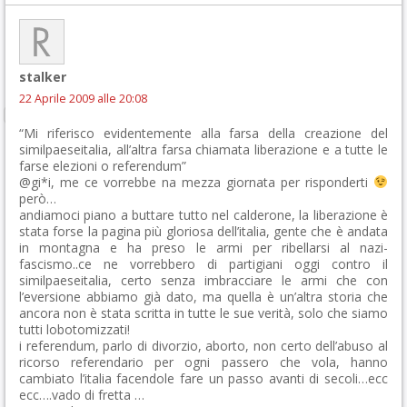
stalker
22 Aprile 2009 alle 20:08
“Mi riferisco evidentemente alla farsa della creazione del
similpaeseitalia, all’altra farsa chiamata liberazione e a tutte le
farse elezioni o referendum”
@gi*i, me ce vorrebbe na mezza giornata per risponderti
però…
andiamoci piano a buttare tutto nel calderone, la liberazione è
stata forse la pagina più gloriosa dell’italia, gente che è andata
in montagna e ha preso le armi per ribellarsi al nazi-
fascismo..ce ne vorrebbero di partigiani oggi contro il
similpaeseitalia, certo senza imbracciare le armi che con
l’eversione abbiamo già dato, ma quella è un’altra storia che
ancora non è stata scritta in tutte le sue verità, solo che siamo
tutti lobotomizzati!
i referendum, parlo di divorzio, aborto, non certo dell’abuso al
ricorso referendario per ogni passero che vola, hanno
cambiato l’italia facendole fare un passo avanti di secoli…ecc
ecc….vado di fretta …