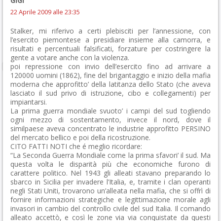
GIGI
22 Aprile 2009 alle 23:35
Stalker, mi riferivo a certi plebisciti per l’annessione, con
l’esercito piemontese a presidiare insieme alla camorra, e
risultati e percentuali falsificati, forzature per costringere la
gente a votare anche con la violenza.
poi repressione con invio dell’esercito fino ad arrivare a
120000 uomini (1862), fine del brigantaggio e inizio della mafia
moderna che approfitto’ della latitanza dello Stato (che aveva
lasciato il sud privo di istruzione, cibo e collegamenti) per
impiantarsi.
La prima guerra mondiale svuoto’ i campi del sud togliendo
ogni mezzo di sostentamento, invece il nord, dove il
similpaese aveva concentrato le industrie approfitto PERSINO
del mercato bellico e poi della ricostruzione.
CITO FATTI NOTI che é meglio ricordare:
“La Seconda Guerra Mondiale come la prima sfavori’ il sud. Ma
questa volta le disparità più che economiche furono di
carattere politico. Nel 1943 gli alleati stavano preparando lo
sbarco in Sicilia per invadere l’Italia, e, tramite i clan operanti
negli Stati Uniti, trovarono un’alleata nella mafia, che si offrì di
fornire informazioni strategiche e legittimazione morale agli
invasori in cambio del controllo civile del sud Italia. Il comando
alleato accettò, e così le zone via via conquistate da questi