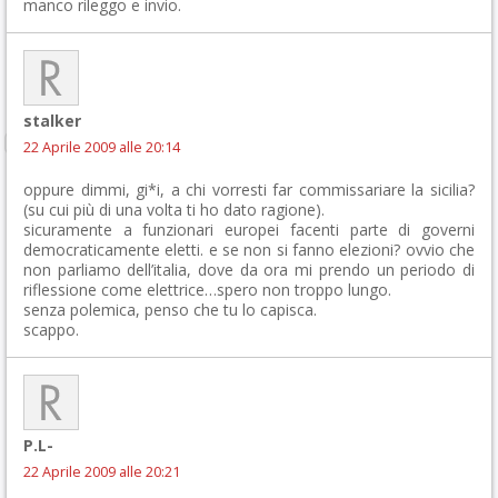
manco rileggo e invio.
stalker
22 Aprile 2009 alle 20:14
oppure dimmi, gi*i, a chi vorresti far commissariare la sicilia?
(su cui più di una volta ti ho dato ragione).
sicuramente a funzionari europei facenti parte di governi
democraticamente eletti. e se non si fanno elezioni? ovvio che
non parliamo dell’italia, dove da ora mi prendo un periodo di
riflessione come elettrice…spero non troppo lungo.
senza polemica, penso che tu lo capisca.
scappo.
P.L-
22 Aprile 2009 alle 20:21