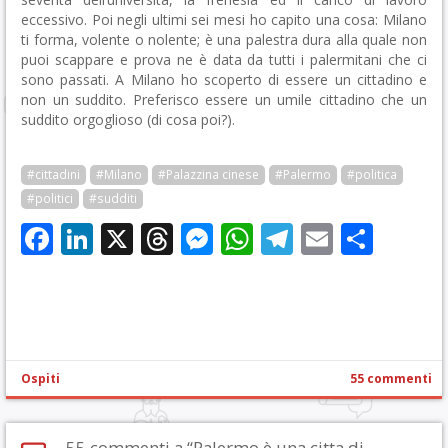
eccessivo. Poi negli ultimi sei mesi ho capito una cosa: Milano
ti forma, volente o nolente; è una palestra dura alla quale non
puoi scappare e prova ne è data da tutti i palermitani che ci
sono passati. A Milano ho scoperto di essere un cittadino e
non un suddito. Preferisco essere un umile cittadino che un
suddito orgoglioso (di cosa poi?).
#cittadini
#Milano
#Palazzina cinese
#Palermo
#politica
#politici
#sudditi
Facebook
LinkedIn
X
Threads
Messenger
WhatsApp
Telegram
Email
Cond
Ospiti
55 commenti
55 commenti a “Palermo è una citta di