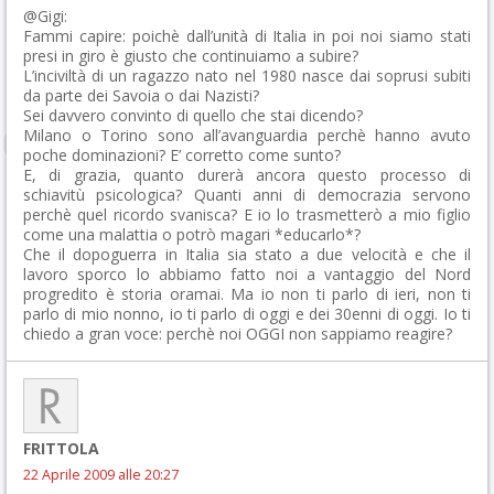
@Gigi:
Fammi capire: poichè dall’unità di Italia in poi noi siamo stati
presi in giro è giusto che continuiamo a subire?
L’inciviltà di un ragazzo nato nel 1980 nasce dai soprusi subiti
da parte dei Savoia o dai Nazisti?
Sei davvero convinto di quello che stai dicendo?
Milano o Torino sono all’avanguardia perchè hanno avuto
poche dominazioni? E’ corretto come sunto?
E, di grazia, quanto durerà ancora questo processo di
schiavitù psicologica? Quanti anni di democrazia servono
perchè quel ricordo svanisca? E io lo trasmetterò a mio figlio
come una malattia o potrò magari *educarlo*?
Che il dopoguerra in Italia sia stato a due velocità e che il
lavoro sporco lo abbiamo fatto noi a vantaggio del Nord
progredito è storia oramai. Ma io non ti parlo di ieri, non ti
parlo di mio nonno, io ti parlo di oggi e dei 30enni di oggi. Io ti
chiedo a gran voce: perchè noi OGGI non sappiamo reagire?
FRITTOLA
22 Aprile 2009 alle 20:27