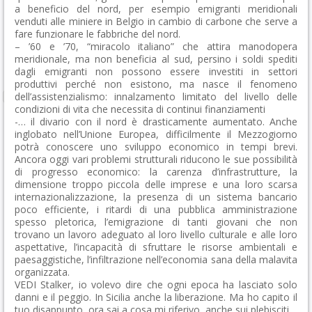
a beneficio del nord, per esempio emigranti meridionali
venduti alle miniere in Belgio in cambio di carbone che serve a
fare funzionare le fabbriche del nord.
– ’60 e ’70, “miracolo italiano” che attira manodopera
meridionale, ma non beneficia al sud, persino i soldi spediti
dagli emigranti non possono essere investiti in settori
produttivi perché non esistono, ma nasce il fenomeno
dell’assistenzialismo: innalzamento limitato del livello delle
condizioni di vita che necessita di continui finanziamenti
-… il divario con il nord è drasticamente aumentato. Anche
inglobato nell’Unione Europea, difficilmente il Mezzogiorno
potrà conoscere uno sviluppo economico in tempi brevi.
Ancora oggi vari problemi strutturali riducono le sue possibilità
di progresso economico: la carenza d’infrastrutture, la
dimensione troppo piccola delle imprese e una loro scarsa
internazionalizzazione, la presenza di un sistema bancario
poco efficiente, i ritardi di una pubblica amministrazione
spesso pletorica, l’emigrazione di tanti giovani che non
trovano un lavoro adeguato al loro livello culturale e alle loro
aspettative, l’incapacità di sfruttare le risorse ambientali e
paesaggistiche, l’infiltrazione nell’economia sana della malavita
organizzata.
VEDI Stalker, io volevo dire che ogni epoca ha lasciato solo
danni e il peggio. In Sicilia anche la liberazione. Ma ho capito il
tuo disappunto, ora sai a cosa mi riferivo, anche sui plebisciti.