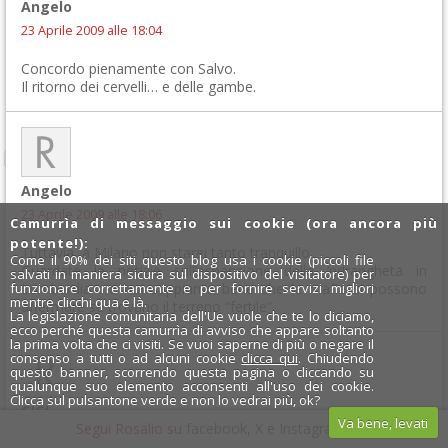
Angelo
23 Aprile 2009 alle 18:04
Concordo pienamente con Salvo.
Il ritorno dei cervelli… e delle gambe.
Angelo
23 Aprile 2009 alle 18:06
Camurrìa di messaggio sui cookie (ora ancora più
potente!):
Tuttavia, a Milano non starei tanto tranquillo.
Come il 90% dei siti questo blog usa i cookie (piccoli file
Guardate le notizie sull’espansione della ‘ndrangheta in
salvati in maniera sicura sul dispositivo del visitatore) per
funzionare correttamente e per fornire servizi migliori
Lombardia… e noi sappiamo bene che le mafie si possono
mentre clicchi qua e là.
affermare se trovano il terreno “fertile”.
La legislazione comunitaria dell'Ue vuole che te lo diciamo,
ecco perché questa camurrìa di avviso che appare soltanto
la prima volta che ci visiti. Se vuoi saperne di più o negare il
consenso a tutti o ad alcuni cookie
clicca qui
. Chiudendo
questo banner, scorrendo questa pagina o cliccando su
qualunque suo elemento acconsenti all'uso dei cookie.
Clicca sul pulsantone verde e non lo vedrai più, ok?
GIGI
Va bene, levati
Segui Rosalio su
facebook
,
X
e
Instagram
x
23 Aprile 2009 alle 18:29