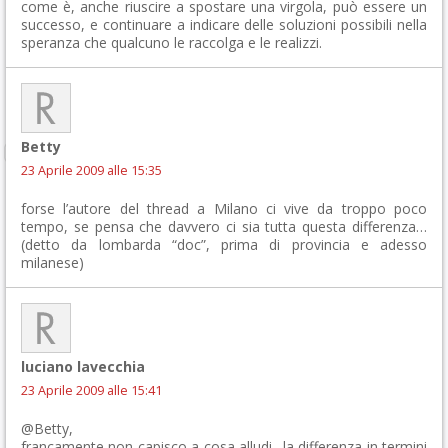
come è, anche riuscire a spostare una virgola, può essere un
successo, e continuare a indicare delle soluzioni possibili nella
speranza che qualcuno le raccolga e le realizzi.
Betty
23 Aprile 2009 alle 15:35
forse l’autore del thread a Milano ci vive da troppo poco
tempo, se pensa che davvero ci sia tutta questa differenza…
(detto da lombarda “doc”, prima di provincia e adesso
milanese)
luciano lavecchia
23 Aprile 2009 alle 15:41
@Betty,
francamente non capisco a cosa alludi.. la differenza in termini