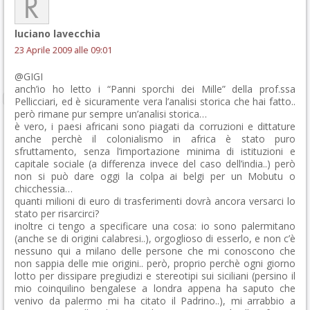
luciano lavecchia
23 Aprile 2009 alle 09:01
@GIGI
anch’io ho letto i “Panni sporchi dei Mille” della prof.ssa
Pellicciari, ed è sicuramente vera l’analisi storica che hai fatto..
però rimane pur sempre un’analisi storica…
è vero, i paesi africani sono piagati da corruzioni e dittature
anche perchè il colonialismo in africa è stato puro
sfruttamento, senza l’importazione minima di istituzioni e
capitale sociale (a differenza invece del caso dell’india..) però
non si può dare oggi la colpa ai belgi per un Mobutu o
chicchessia…
quanti milioni di euro di trasferimenti dovrà ancora versarci lo
stato per risarcirci?
inoltre ci tengo a specificare una cosa: io sono palermitano
(anche se di origini calabresi..), orgoglioso di esserlo, e non c’è
nessuno qui a milano delle persone che mi conoscono che
non sappia delle mie origini.. però, proprio perchè ogni giorno
lotto per dissipare pregiudizi e stereotipi sui siciliani (persino il
mio coinquilino bengalese a londra appena ha saputo che
venivo da palermo mi ha citato il Padrino..), mi arrabbio a