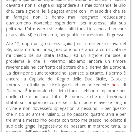
davanti e non si degna di rispondere alle mie domande: le urlo
che, cara signora, lei è pagata anche con i miei soldi e che se
in famiglia non le hanno mai insegnato l’educazione
quantomeno dovrebbe rispondermi per interesse alla sua
poltrona. L’atmosfera si scalda, altri turisti iniziano ad arrivare
(e arrabbiarsi) e otteniamo, per gentile concessione, l’ingresso.
Alle 12, dopo un giro (senza guida) nella residenza estiva del
Re, usciamo fuori: l’inaugurazione non è ancora cominciata (e
mi chiedo se sia stata fatta…) ed un signore mi dice: il
problema è che a Palermo abbiamo ancora un timore
reverenziale nei confronti del potere che ci deriva dai Borboni.
La distinzione suddito/cittadino sparisce all’istante. Palermo è
ancora la Capitale del Regno delle Due Sicilie, Capitale
Immorale d’Italia per ricollegarci ad un precedente
post
di
Didonna. È immorale che dei cittadini debbano implorare per
quello che è un loro diritto. È immorale che dei funzionari
statali si comportino come se il loro potere avesse origini
divine e non dovessero spiegazioni a nessuno. È per questo
che inizio ad amare Milano. Ci ho passato quattro anni e per
tre anni e mezzo l’ho odiata con tutto me stesso: ho odiato il
suo cielo grigio, l’aggressività dei passanti in metropolitana, la
severità dell’università, la frenesia ed il carico di lavoro