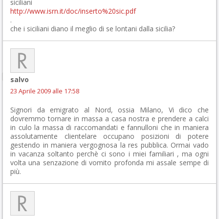
siciliani
http://www.isrn.it/doc/inserto%20sic.pdf
.
che i siciliani diano il meglio di se lontani dalla sicilia?
salvo
23 Aprile 2009 alle 17:58
Signori da emigrato al Nord, ossia Milano, Vi dico che
dovremmo tornare in massa a casa nostra e prendere a calci
in culo la massa di raccomandati e fannulloni che in maniera
assolutamente clientelare occupano posizioni di potere
gestendo in maniera vergognosa la res pubblica. Ormai vado
in vacanza soltanto perchè ci sono i miei familiari , ma ogni
volta una senzazione di vomito profonda mi assale sempe di
più.