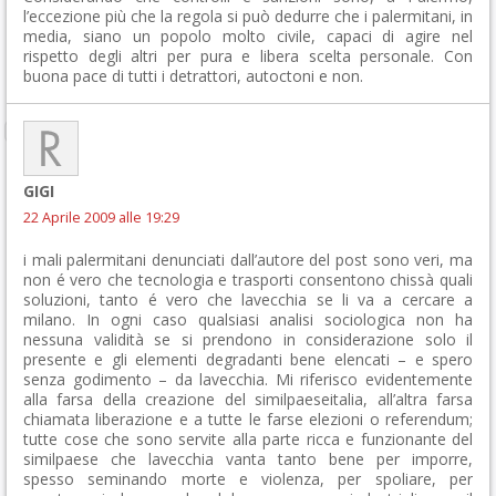
l’eccezione più che la regola si può dedurre che i palermitani, in
media, siano un popolo molto civile, capaci di agire nel
rispetto degli altri per pura e libera scelta personale. Con
buona pace di tutti i detrattori, autoctoni e non.
GIGI
22 Aprile 2009 alle 19:29
i mali palermitani denunciati dall’autore del post sono veri, ma
non é vero che tecnologia e trasporti consentono chissà quali
soluzioni, tanto é vero che lavecchia se li va a cercare a
milano. In ogni caso qualsiasi analisi sociologica non ha
nessuna validità se si prendono in considerazione solo il
presente e gli elementi degradanti bene elencati – e spero
senza godimento – da lavecchia. Mi riferisco evidentemente
alla farsa della creazione del similpaeseitalia, all’altra farsa
chiamata liberazione e a tutte le farse elezioni o referendum;
tutte cose che sono servite alla parte ricca e funzionante del
similpaese che lavecchia vanta tanto bene per imporre,
spesso seminando morte e violenza, per spoliare, per