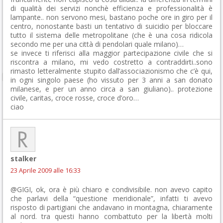
di qualità dei servizi nonchè efficienza e professionalità è
lampante.. non servono mesi, bastano poche ore in giro per il
centro, nonostante basti un tentativo di suicidio per bloccare
tutto il sistema delle metropolitane (che è una cosa ridicola
secondo me per una città di pendolari quale milano)…
se invece ti riferisci alla maggior partecipazione civile che si
riscontra a milano, mi vedo costretto a contraddirti..sono
rimasto letteralmente stupito dall’associazionismo che c’è qui,
in ogni singolo paese (ho vissuto per 3 anni a san donato
milanese, e per un anno circa a san giuliano).. protezione
civile, caritas, croce rosse, croce d’oro…
ciao
stalker
23 Aprile 2009 alle 16:33
@GIGI, ok, ora è più chiaro e condivisibile. non avevo capito
che parlavi della “questione meridionale”, infatti ti avevo
risposto di partigiani che andavano in montagna, chiaramente
al nord. tra questi hanno combattuto per la libertà molti