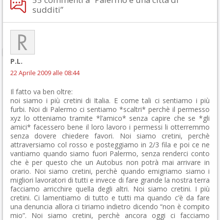
sudditi”
P.L.
22 Aprile 2009 alle 08:44
Il fatto va ben oltre:
noi siamo i più cretini di Italia. E come tali ci sentiamo i più
furbi. Noi di Palermo ci sentiamo *scaltri* perchè il permesso
xyz lo otteniamo tramite *l’amico* senza capire che se *gli
amici* facessero bene il loro lavoro i permessi li otterremmo
senza dovere chiedere favori. Noi siamo cretini, perchè
attraversiamo col rosso e posteggiamo in 2/3 fila e poi ce ne
vantiamo quando siamo fuori Palermo, senza renderci conto
che è per questo che un Autobus non potrà mai arrivare in
orario. Noi siamo cretini, perchè quando emigriamo siamo i
migliori lavoratori di tutti e invece di fare grande la nostra terra
facciamo arricchire quella degli altri. Noi siamo cretini. I più
cretini. Ci lamentiamo di tutto e tutti ma quando c’è da fare
una denuncia allora ci tiriamo indietro dicendo “non è compito
mio”. Noi siamo cretini, perchè ancora oggi ci facciamo