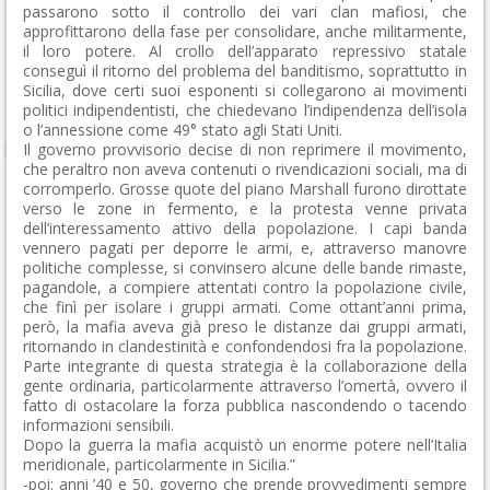
passarono sotto il controllo dei vari clan mafiosi, che
approfittarono della fase per consolidare, anche militarmente,
il loro potere. Al crollo dell’apparato repressivo statale
conseguì il ritorno del problema del banditismo, soprattutto in
Sicilia, dove certi suoi esponenti si collegarono ai movimenti
politici indipendentisti, che chiedevano l’indipendenza dell’isola
o l’annessione come 49° stato agli Stati Uniti.
Il governo provvisorio decise di non reprimere il movimento,
che peraltro non aveva contenuti o rivendicazioni sociali, ma di
corromperlo. Grosse quote del piano Marshall furono dirottate
verso le zone in fermento, e la protesta venne privata
dell’interessamento attivo della popolazione. I capi banda
vennero pagati per deporre le armi, e, attraverso manovre
politiche complesse, si convinsero alcune delle bande rimaste,
pagandole, a compiere attentati contro la popolazione civile,
che finì per isolare i gruppi armati. Come ottant’anni prima,
però, la mafia aveva già preso le distanze dai gruppi armati,
ritornando in clandestinità e confondendosi fra la popolazione.
Parte integrante di questa strategia è la collaborazione della
gente ordinaria, particolarmente attraverso l’omertà, ovvero il
fatto di ostacolare la forza pubblica nascondendo o tacendo
informazioni sensibili.
Dopo la guerra la mafia acquistò un enorme potere nell’Italia
meridionale, particolarmente in Sicilia.”
-poi: anni ’40 e 50, governo che prende provvedimenti sempre