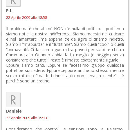
P.L-
22 Aprile 2009 alle 18:58
Il problema è che ahimè NON c’è nulla di politico. Il problema
siamo noi e la nostra indifferenza. Siamo maestri nel criticare
e nel lamentarci, ma appena c’è da agire ci tiriamo indietro.
Siamo il “m’abbutta” e il “futtitinne”. Siamo quelli “cool” o quelli
“primaverili”. Ci facciamo guerra tra poveri per stabilire chi tra
Cammarata o Orlando abbia fatto meglio (o peggio) senza
considerare che tutto il resto è rimasto esattamente uguale.
Eppure siamo tanti. Eppure se facessimo gruppo qualcosa
potrebbe succedere. Eppure…eppure anche io stesso mentre
scrivo mi dico “ma futtitinne tanto non serve a niente”… è
perchè sono un cretino.
Daniele
22 Aprile 2009 alle 19:13
Considerando che controlli e sanzioni sono, a Palermo,