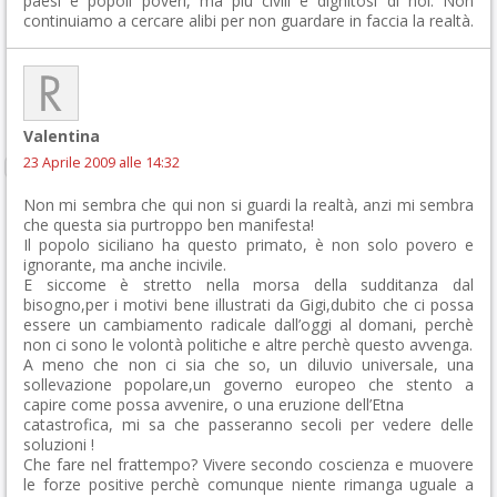
paesi e popoli poveri, ma più civili e dignitosi di noi. Non
continuiamo a cercare alibi per non guardare in faccia la realtà.
Valentina
23 Aprile 2009 alle 14:32
Non mi sembra che qui non si guardi la realtà, anzi mi sembra
che questa sia purtroppo ben manifesta!
Il popolo siciliano ha questo primato, è non solo povero e
ignorante, ma anche incivile.
E siccome è stretto nella morsa della sudditanza dal
bisogno,per i motivi bene illustrati da Gigi,dubito che ci possa
essere un cambiamento radicale dall’oggi al domani, perchè
non ci sono le volontà politiche e altre perchè questo avvenga.
A meno che non ci sia che so, un diluvio universale, una
sollevazione popolare,un governo europeo che stento a
capire come possa avvenire, o una eruzione dell’Etna
catastrofica, mi sa che passeranno secoli per vedere delle
soluzioni !
Che fare nel frattempo? Vivere secondo coscienza e muovere
le forze positive perchè comunque niente rimanga uguale a