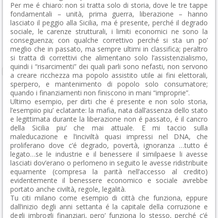
Per me é chiaro: non si tratta solo di storia, dove le tre tappe
fondamentali – unità, prima guerra, liberazione – hanno
lasciato il peggio alla Sicilia, ma é presente, perché il degrado
sociale, le carenze strutturali, i limiti economici ne sono la
conseguenza; con qualche correttivo perché si sta un po’
meglio che in passato, ma sempre ultimi in classifica; peraltro
si tratta di correttivi che alimentano solo l’assistenzialismo,
quindi i “risarcimenti” dei quali parli sono nefasti, non servono
a creare ricchezza ma popolo assistito utile ai fini elettorali,
sperpero, e mantenimento di popolo solo consumatore;
quando i finanziamenti non finiscono in mani “improprie”.
Ultimo esempio, per dirti che é presente e non solo storia,
l’esempiio piu’ eclatante: la mafia, nata dall’assenza dello stato
e legittimata durante la liberazione non é passato, é il cancro
della Sicilia piu’ che mai attuale. E mi taccio sulla
maleducazione e l’inciviltà quasi impressi nel DNA, che
proliferano dove c’é degrado, povertà, ignoranza …tutto é
legato…se le industrie e il benessere il similpaese li avesse
lasciati dov’erano o perlomeno in seguito le avesse ridistribuite
equamente (compresa la parità nell’accesso al credito)
evidentemente il benessere economico e sociale avrebbe
portato anche civiltà, regole, legalità.
Tu citi milano come esempio di città che funziona, eppure
dall’inizio degli anni settanta é la capitale della corruzione e
degli imbrogli finanziari, pero’ funziona lo stesso, perché c’é