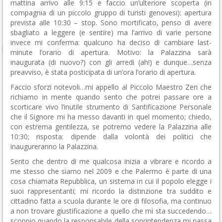
mattina arrivo alle 9:15 e faccio un’ulteriore scoperta (in
compagnia di un piccolo gruppo di turisti genovesi): apertura
prevista alle 10:30 – stop. Sono mortificato, penso di avere
sbagliato a leggere (e sentire) ma l’arrivo di varie persone
invece mi conferma: qualcuno ha deciso di cambiare last-
minute l’orario di apertura. Motivo: la Palazzina sarà
inaugurata (di nuovo?) con gli arredi (ah!) e dunque…senza
preavviso, è stata posticipata di un’ora l’orario di apertura.
Faccio sforzi notevoli…mi appello al Piccolo Maestro Zen che
richiamo in mente quando sento che potrei passare ore a
scorticare vivo l’inutile strumento di Santificazione Personale
che il Signore mi ha messo davanti in quel momento; chiedo,
con estrema gentilezza, se potremo vedere la Palazzina alle
10:30; risposta: dipende dalla volontà dei politici che
inaugureranno la Palazzina.
Sento che dentro di me qualcosa inizia a vibrare e ricordo a
me stesso che siamo nel 2009 e che Palermo è parte di una
cosa chiamata Repubblica, un sistema in cui il popolo elegge i
suoi rappresentanti; mi ricordo la distinzione tra suddito e
cittadino fatta a scuola durante le ore di filosofia, ma continuo
a non trovare giustificazione a quello che mi sta succedendo…
scoppio quando la responsabile della soprintendenza mi passa