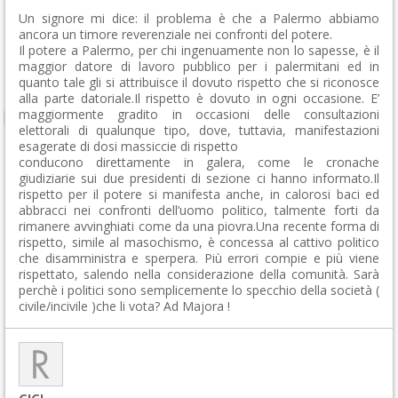
Un signore mi dice: il problema è che a Palermo abbiamo
ancora un timore reverenziale nei confronti del potere.
Il potere a Palermo, per chi ingenuamente non lo sapesse, è il
maggior datore di lavoro pubblico per i palermitani ed in
quanto tale gli si attribuisce il dovuto rispetto che si riconosce
alla parte datoriale.Il rispetto è dovuto in ogni occasione. E’
maggiormente gradito in occasioni delle consultazioni
elettorali di qualunque tipo, dove, tuttavia, manifestazioni
esagerate di dosi massiccie di rispetto
conducono direttamente in galera, come le cronache
giudiziarie sui due presidenti di sezione ci hanno informato.Il
rispetto per il potere si manifesta anche, in calorosi baci ed
abbracci nei confronti dell’uomo politico, talmente forti da
rimanere avvinghiati come da una piovra.Una recente forma di
rispetto, simile al masochismo, è concessa al cattivo politico
che disamministra e sperpera. Più errori compie e più viene
rispettato, salendo nella considerazione della comunità. Sarà
perchè i politici sono semplicemente lo specchio della società (
civile/incivile )che li vota? Ad Majora !