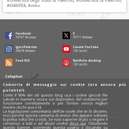
Università degli Studi di Palermo
Università di Palermo
#
, #
,
viabilità
#
, #
video
Facebook
X
19797
Mi piace
19771
follower
IgersPalermo
Canale YouTube
34678
follower
136
iscritti
Feed RSS
Notifiche desktop
130
iscritti
Colophon
Policy
Camurrìa di messaggio sui cookie (ora ancora più
Pubblicità
Statistiche commenti
potente!):
Contatti
Come il 90% dei siti questo blog usa i cookie (piccoli file
salvati in maniera sicura sul dispositivo del visitatore) per
funzionare correttamente e per fornire servizi migliori
Rosalio è il blog di Palermo
mentre clicchi qua e là.
La legislazione comunitaria dell'Ue vuole che te lo diciamo,
754 autori
raccontano Palermo dal loro punto di vista.
ecco perché questa camurrìa di avviso che appare soltanto
Anche tu puoi essere uno degli autori: inviaci un'
e-mail
. Rosalio ha
la prima volta che ci visiti. Se vuoi saperne di più o negare il
anche una sezione
fotoblog
e una sezione
videoblog
.
consenso a tutti o ad alcuni cookie
clicca qui
. Chiudendo
questo banner, scorrendo questa pagina o cliccando su