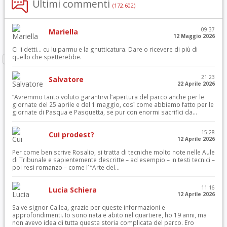
Ultimi commenti
(172.602)
09:37
Mariella
12 Maggio 2026
Ci li detti… cu lu parmu e la gnutticatura. Dare o ricevere di più di
quello che spetterebbe.
21:23
Salvatore
22 Aprile 2026
“Avremmo tanto voluto garantirvi l’apertura del parco anche per le
giornate del 25 aprile e del 1 maggio, così come abbiamo fatto per le
giornate di Pasqua e Pasquetta, se pur con enormi sacrifici da...
15:28
Cui prodest?
12 Aprile 2026
Per come ben scrive Rosalio, si tratta di tecniche molto note nelle Aule
di Tribunale e sapientemente descritte – ad esempio – in testi tecnici –
poi resi romanzo – come l’ “Arte del...
11:16
Lucia Schiera
12 Aprile 2026
Salve signor Callea, grazie per queste informazioni e
approfondimenti. Io sono nata e abito nel quartiere, ho 19 anni, ma
non avevo idea di tutta questa storia complicata del parco. Ero