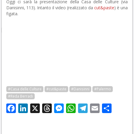
Oggi ci sarà la presentazione della Casa delle Culture (via
Danisinni, 113). Intanto il video (realizzato da
cut&paste
) è una
figata.
#Casa delle Culture
#cut&paste
#Danisinni
#Palermo
#Reda Berradi
Facebook
LinkedIn
X
Threads
Messenger
WhatsApp
Telegram
Email
Cond