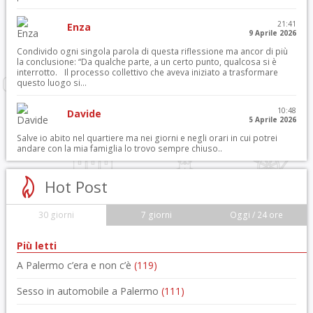
21:41
Enza
9 Aprile 2026
Condivido ogni singola parola di questa riflessione ma ancor di più
la conclusione: “Da qualche parte, a un certo punto, qualcosa si è
interrotto. Il processo collettivo che aveva iniziato a trasformare
questo luogo si...
10:48
Davide
5 Aprile 2026
Salve io abito nel quartiere ma nei giorni e negli orari in cui potrei
andare con la mia famiglia lo trovo sempre chiuso..
Hot Post
30 giorni
7 giorni
Oggi / 24 ore
Più letti
A Palermo c’era e non c’è
(119)
Sesso in automobile a Palermo
(111)