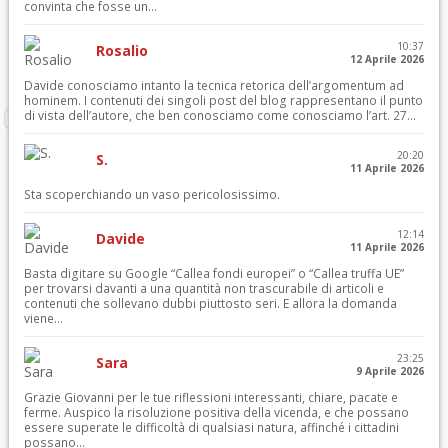
convinta che fosse un...
10:37
Rosalio
12 Aprile 2026
Davide conosciamo intanto la tecnica retorica dell’argomentum ad
hominem. I contenuti dei singoli post del blog rappresentano il punto
di vista dell’autore, che ben conosciamo come conosciamo l’art. 27...
20:20
S.
11 Aprile 2026
Sta scoperchiando un vaso pericolosissimo.
12:14
Davide
11 Aprile 2026
Basta digitare su Google “Callea fondi europei” o “Callea truffa UE”
per trovarsi davanti a una quantità non trascurabile di articoli e
contenuti che sollevano dubbi piuttosto seri. E allora la domanda
viene...
23:25
Sara
9 Aprile 2026
Grazie Giovanni per le tue riflessioni interessanti, chiare, pacate e
ferme. Auspico la risoluzione positiva della vicenda, e che possano
essere superate le difficoltà di qualsiasi natura, affinché i cittadini
possano...