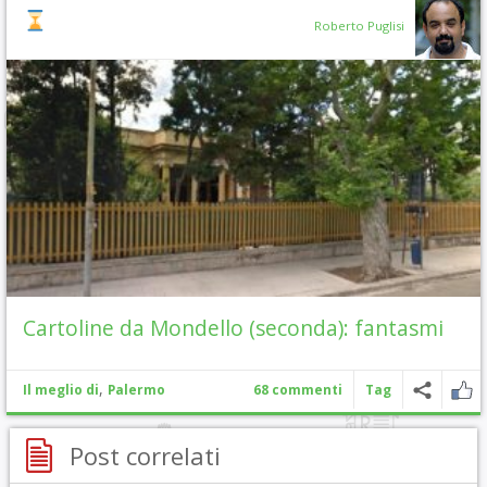
Roberto Puglisi
Cartoline da Mondello (seconda): fantasmi
,
Il meglio di
Palermo
68 commenti
Tag
Post correlati