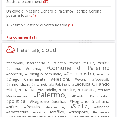
Statistiche commenti
(57)
Un covo di Messina Denaro a Palermo? Fabrizio Corona
posta la foto
(54)
402esimo “Festino” di Santa Rosalia
(54)
Più commentati
Hashtag cloud
arte
calcio
#
, #
, #
, #
, #
,
aeroporti
aeroporto di Palermo
Amat
Comune di Palermo
#
, #
cinema
, #
,
Catania
Cosa nostra
#
concerti
, #
Consiglio comunale
, #
, #
,
cultura
elezioni
Diego Cammarata
#
, #
, #
, #
,
eventi
fotografia
Leoluca Orlando
immondizia
#
, #
, #
, #
,
Internet
la Feltrinelli
mafia
musica
libri
mostre
#
, #
, #
Mondello
, #
, #
, #
Nuovo
Palermo
, #
, #
,
Montevergini
Partito Democratico
politica
Regione Sicilia
Regione Siciliana
#
, #
, #
,
Sicilia
Rosalio
rifiuti
#
, #
, #
, #
, #
sindaco
,
serie A
spazzatura
trasporti
#
, #
, #
traffico
, #
, #
,
teatro
università