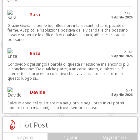
viene...
23:25
Sara
9 Aprile 2026
Grazie Giovanni per le tue riflessioni interessanti, chiare, pacate e
ferme. Auspico la risoluzione positiva della vicenda, e che possano
essere superate le difficoltà di qualsiasi natura, affinché i cittadini
possano...
21:41
Enza
9 Aprile 2026
Condivido ogni singola parola di questa riflessione ma ancor di più
la conclusione: “Da qualche parte, a un certo punto, qualcosa si è
interrotto. Il processo collettivo che aveva iniziato a trasformare
questo luogo si...
10:48
Davide
5 Aprile 2026
Salve io abito nel quartiere ma nei giorni e negli orari in cui potrei
andare con la mia famiglia lo trovo sempre chiuso..
Hot Post
30 giorni
7 giorni
Oggi / 24 ore