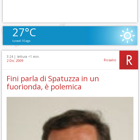
27°C
lunedì 10 ago
3:24 |
lettura <1 min.
Rosalio
2 Dic 2009
Fini parla di Spatuzza in un
fuorionda, è polemica