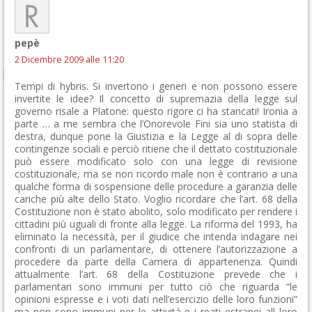
pepè
2 Dicembre 2009 alle 11:20
Tempi di hybris. Si invertono i generi e non possono essere
invertite le idee? Il concetto di supremazia della legge sul
governo risale a Platone: questo rigore ci ha stancati! Ironia a
parte … a me sembra che l’Onorevole Fini sia uno statista di
destra, dunque pone la Giustizia e la Legge al di sopra delle
contingenze sociali e perciò ritiene che il dettato costituzionale
può essere modificato solo con una legge di revisione
costituzionale, ma se non ricordo male non è contrario a una
qualche forma di sospensione delle procedure a garanzia delle
cariche più alte dello Stato. Voglio ricordare che l’art. 68 della
Costituzione non è stato abolito, solo modificato per rendere i
cittadini più uguali di fronte alla legge. La riforma del 1993, ha
eliminato la necessità, per il giudice che intenda indagare nei
confronti di un parlamentare, di ottenere l’autorizzazione a
procedere da parte della Camera di appartenenza. Quindi
attualmente l’art. 68 della Costituzione prevede che i
parlamentari sono immuni per tutto ciò che riguarda “le
opinioni espresse e i voti dati nell’esercizio delle loro funzioni”
ma non sono immuni per le attività e i reati estranei all loro