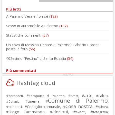
Più letti
A Palermo c’era e non c’è
(128)
Sesso in automobile a Palermo
(107)
Statistiche commenti
(57)
Un covo di Messina Denaro a Palermo? Fabrizio Corona
posta la foto
(56)
402esimo “Festino” di Santa Rosalia
(54)
Più commentati
Hashtag cloud
arte
calcio
#
, #
, #
, #
, #
,
aeroporti
aeroporto di Palermo
Amat
Comune di Palermo
#
, #
cinema
, #
,
Catania
Cosa nostra
#
concerti
, #
Consiglio comunale
, #
, #
,
cultura
elezioni
Diego Cammarata
#
, #
, #
, #
,
eventi
fotografia