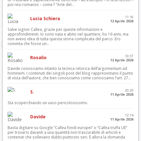
poi resi romanzo – come l’ “Arte del...
11:16
Lucia Schiera
12 Aprile 2026
Salve signor Callea, grazie per queste informazioni e
approfondimenti. Io sono nata e abito nel quartiere, ho 19 anni, ma
non avevo idea di tutta questa storia complicata del parco. Ero
convinta che fosse un...
10:37
Rosalio
12 Aprile 2026
Davide conosciamo intanto la tecnica retorica dell’argomentum ad
hominem. I contenuti dei singoli post del blog rappresentano il punto
di vista dell’autore, che ben conosciamo come conosciamo l’art. 27...
20:20
S.
11 Aprile 2026
Sta scoperchiando un vaso pericolosissimo.
12:14
Davide
11 Aprile 2026
Basta digitare su Google “Callea fondi europei” o “Callea truffa UE”
per trovarsi davanti a una quantità non trascurabile di articoli e
contenuti che sollevano dubbi piuttosto seri. E allora la domanda