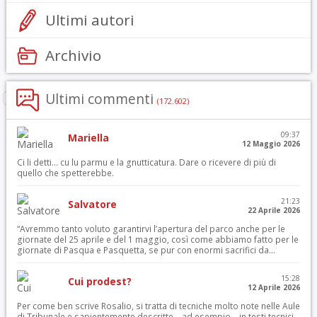
Ultimi autori
Archivio
Ultimi commenti
(172.602)
09:37
Mariella
12 Maggio 2026
Ci li detti… cu lu parmu e la gnutticatura. Dare o ricevere di più di
quello che spetterebbe.
21:23
Salvatore
22 Aprile 2026
“Avremmo tanto voluto garantirvi l’apertura del parco anche per le
giornate del 25 aprile e del 1 maggio, così come abbiamo fatto per le
giornate di Pasqua e Pasquetta, se pur con enormi sacrifici da...
15:28
Cui prodest?
12 Aprile 2026
Per come ben scrive Rosalio, si tratta di tecniche molto note nelle Aule
di Tribunale e sapientemente descritte – ad esempio – in testi tecnici –