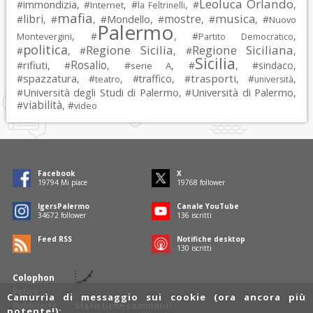
Leoluca Orlando
immondizia
#
, #
, #
, #
,
Internet
la Feltrinelli
mafia
musica
libri
mostre
#
, #
, #
Mondello
, #
, #
, #
Nuovo
Palermo
, #
, #
,
Montevergini
Partito Democratico
politica
Regione Sicilia
Regione Siciliana
#
, #
, #
,
Sicilia
Rosalio
rifiuti
#
, #
, #
, #
, #
sindaco
,
serie A
spazzatura
trasporti
#
, #
, #
traffico
, #
, #
,
teatro
università
Università degli Studi di Palermo
Università di Palermo
#
, #
,
viabilità
#
, #
video
Facebook
X
19794
Mi piace
19768
follower
IgersPalermo
Canale YouTube
34672
follower
136
iscritti
Feed RSS
Notifiche desktop
130
iscritti
Colophon
Policy
Camurrìa di messaggio sui cookie (ora ancora più
Pubblicità
Statistiche commenti
potente!):