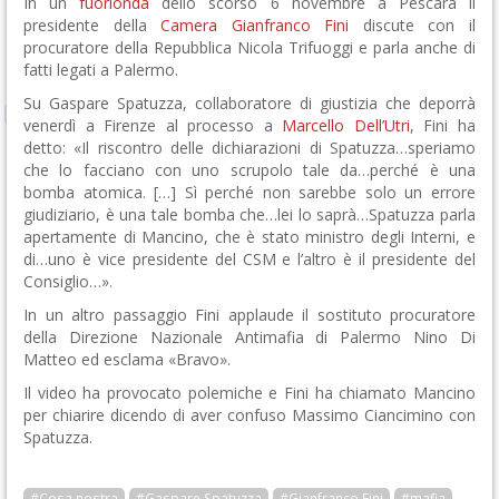
In un
fuorionda
dello scorso 6 novembre a Pescara il
presidente della
Camera
Gianfranco Fini
discute con il
procuratore della Repubblica Nicola Trifuoggi e parla anche di
fatti legati a Palermo.
Su Gaspare Spatuzza, collaboratore di giustizia che deporrà
venerdì a Firenze al processo a
Marcello Dell’Utri
, Fini ha
detto: «Il riscontro delle dichiarazioni di Spatuzza…speriamo
che lo facciano con uno scrupolo tale da…perché è una
bomba atomica. […] Sì perché non sarebbe solo un errore
giudiziario, è una tale bomba che…lei lo saprà…Spatuzza parla
apertamente di Mancino, che è stato ministro degli Interni, e
di…uno è vice presidente del CSM e l’altro è il presidente del
Consiglio…».
In un altro passaggio Fini applaude il sostituto procuratore
della Direzione Nazionale Antimafia di Palermo Nino Di
Matteo ed esclama «Bravo».
Il video ha provocato polemiche e Fini ha chiamato Mancino
per chiarire dicendo di aver confuso Massimo Ciancimino con
Spatuzza.
#Cosa nostra
#Gaspare Spatuzza
#Gianfranco Fini
#mafia