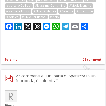
#Marcello Dell'Utri
#Massimo Ciancimino
#Nicola Mancino
#Nicola Trifuoggi
#Nino Di Matteo
#Palermo
#polemiche
#politica
#Silvio Berlusconi
#Stato
Facebook
LinkedIn
X
Threads
Messenger
WhatsApp
Telegram
Email
Cond
Palermo
22 commenti
22 commenti a “Fini parla di Spatuzza in un
fuorionda, è polemica”
Pippo