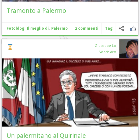
Tramonto a Palermo
,
,
Fotoblog
Il meglio di
Palermo
2 commenti
Tag
Giuseppe Lo
Bocchiaro
Un palermitano al Quirinale