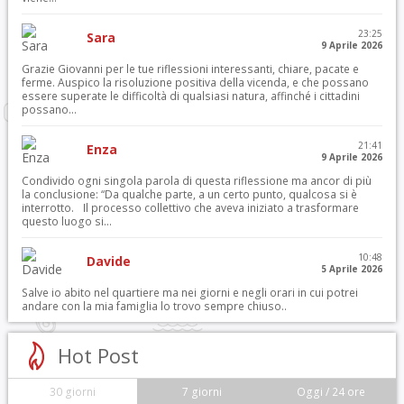
23:25
Sara
9 Aprile 2026
Grazie Giovanni per le tue riflessioni interessanti, chiare, pacate e
ferme. Auspico la risoluzione positiva della vicenda, e che possano
essere superate le difficoltà di qualsiasi natura, affinché i cittadini
possano...
21:41
Enza
9 Aprile 2026
Condivido ogni singola parola di questa riflessione ma ancor di più
la conclusione: “Da qualche parte, a un certo punto, qualcosa si è
interrotto. Il processo collettivo che aveva iniziato a trasformare
questo luogo si...
10:48
Davide
5 Aprile 2026
Salve io abito nel quartiere ma nei giorni e negli orari in cui potrei
andare con la mia famiglia lo trovo sempre chiuso..
Hot Post
30 giorni
7 giorni
Oggi / 24 ore