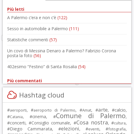
Più letti
A Palermo c’era e non c’è
(122)
Sesso in automobile a Palermo
(111)
Statistiche commenti
(57)
Un covo di Messina Denaro a Palermo? Fabrizio Corona
posta la foto
(56)
402esimo “Festino” di Santa Rosalia
(54)
Più commentati
Hashtag cloud
arte
calcio
#
, #
, #
, #
, #
,
aeroporti
aeroporto di Palermo
Amat
Comune di Palermo
#
, #
cinema
, #
,
Catania
Cosa nostra
#
concerti
, #
Consiglio comunale
, #
, #
,
cultura
elezioni
Diego Cammarata
#
, #
, #
, #
,
eventi
fotografia