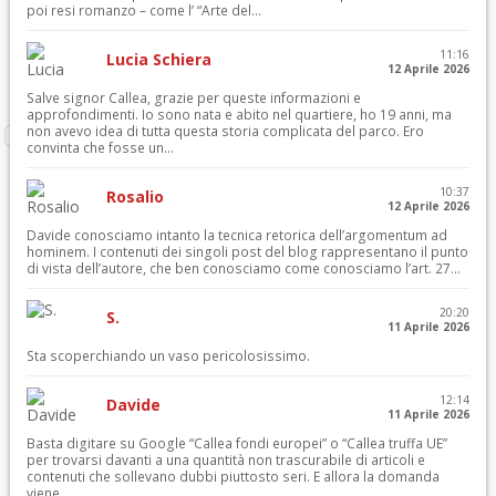
poi resi romanzo – come l’ “Arte del...
11:16
Lucia Schiera
12 Aprile 2026
Salve signor Callea, grazie per queste informazioni e
approfondimenti. Io sono nata e abito nel quartiere, ho 19 anni, ma
non avevo idea di tutta questa storia complicata del parco. Ero
convinta che fosse un...
10:37
Rosalio
12 Aprile 2026
Davide conosciamo intanto la tecnica retorica dell’argomentum ad
hominem. I contenuti dei singoli post del blog rappresentano il punto
di vista dell’autore, che ben conosciamo come conosciamo l’art. 27...
20:20
S.
11 Aprile 2026
Sta scoperchiando un vaso pericolosissimo.
12:14
Davide
11 Aprile 2026
Basta digitare su Google “Callea fondi europei” o “Callea truffa UE”
per trovarsi davanti a una quantità non trascurabile di articoli e
contenuti che sollevano dubbi piuttosto seri. E allora la domanda
viene...