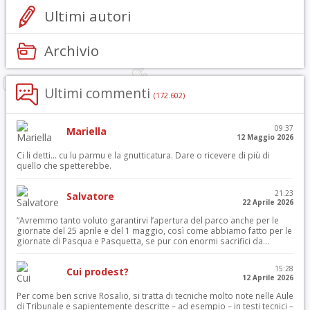
Ultimi autori
Archivio
Ultimi commenti
(172.602)
09:37
Mariella
12 Maggio 2026
Ci li detti… cu lu parmu e la gnutticatura. Dare o ricevere di più di
quello che spetterebbe.
21:23
Salvatore
22 Aprile 2026
“Avremmo tanto voluto garantirvi l’apertura del parco anche per le
giornate del 25 aprile e del 1 maggio, così come abbiamo fatto per le
giornate di Pasqua e Pasquetta, se pur con enormi sacrifici da...
15:28
Cui prodest?
12 Aprile 2026
Per come ben scrive Rosalio, si tratta di tecniche molto note nelle Aule
di Tribunale e sapientemente descritte – ad esempio – in testi tecnici –