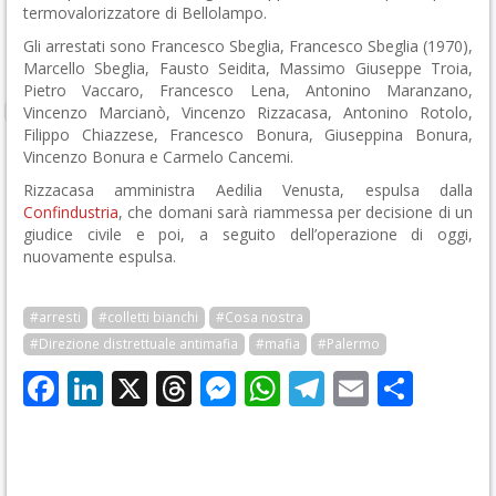
termovalorizzatore di Bellolampo.
Gli arrestati sono Francesco Sbeglia, Francesco Sbeglia (1970),
Marcello Sbeglia, Fausto Seidita, Massimo Giuseppe Troia,
Pietro Vaccaro, Francesco Lena, Antonino Maranzano,
Vincenzo Marcianò, Vincenzo Rizzacasa, Antonino Rotolo,
Filippo Chiazzese, Francesco Bonura, Giuseppina Bonura,
Vincenzo Bonura e Carmelo Cancemi.
Rizzacasa amministra Aedilia Venusta, espulsa dalla
Confindustria
, che domani sarà riammessa per decisione di un
giudice civile e poi, a seguito dell’operazione di oggi,
nuovamente espulsa.
#arresti
#colletti bianchi
#Cosa nostra
#Direzione distrettuale antimafia
#mafia
#Palermo
Facebook
LinkedIn
X
Threads
Messenger
WhatsApp
Telegram
Email
Cond