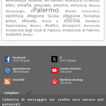
Leoluca Orlando
immondizia
#
, #
, #
, #
,
Internet
la Feltrinelli
mafia
musica
libri
mostre
#
, #
, #
Mondello
, #
, #
, #
Nuovo
Palermo
, #
, #
,
Montevergini
Partito Democratico
politica
Regione Sicilia
Regione Siciliana
#
, #
, #
,
Sicilia
Rosalio
rifiuti
#
, #
, #
, #
, #
sindaco
,
serie A
spazzatura
trasporti
#
, #
, #
traffico
, #
, #
,
teatro
università
Università degli Studi di Palermo
Università di Palermo
#
, #
,
viabilità
#
, #
video
Facebook
X
19797
Mi piace
19771
follower
IgersPalermo
Canale YouTube
34678
follower
136
iscritti
Feed RSS
Notifiche desktop
130
iscritti
Colophon
Policy
Camurrìa di messaggio sui cookie (ora ancora più
Pubblicità
Statistiche commenti
potente!):