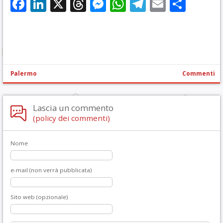
Facebook
LinkedIn
X
Threads
Messenger
WhatsApp
Telegram
Email
Cond
Palermo
Commenti
Lascia un commento
(policy dei commenti)
Nome
e-mail (non verrà pubblicata)
Sito web (opzionale)