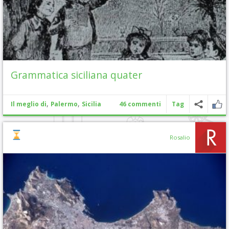
Grammatica siciliana quater
,
,
Il meglio di
Palermo
Sicilia
46 commenti
Tag
Rosalio