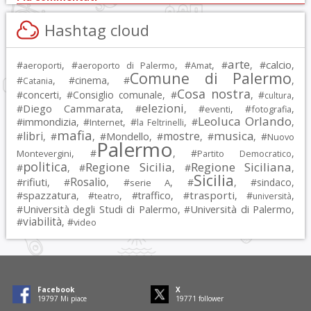
Hashtag cloud
arte
calcio
#
, #
, #
, #
, #
,
aeroporti
aeroporto di Palermo
Amat
Comune di Palermo
#
, #
cinema
, #
,
Catania
Cosa nostra
#
concerti
, #
Consiglio comunale
, #
, #
,
cultura
elezioni
Diego Cammarata
#
, #
, #
, #
,
eventi
fotografia
Leoluca Orlando
immondizia
#
, #
, #
, #
,
Internet
la Feltrinelli
mafia
musica
libri
mostre
#
, #
, #
Mondello
, #
, #
, #
Nuovo
Palermo
, #
, #
,
Montevergini
Partito Democratico
politica
Regione Sicilia
Regione Siciliana
#
, #
, #
,
Sicilia
Rosalio
rifiuti
#
, #
, #
, #
, #
sindaco
,
serie A
spazzatura
trasporti
#
, #
, #
traffico
, #
, #
,
teatro
università
Università degli Studi di Palermo
Università di Palermo
#
, #
,
viabilità
#
, #
video
Facebook
X
19797
Mi piace
19771
follower