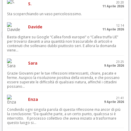
20:20
S.
11 Aprile 2026
Sta scoperchiando un vaso pericolosissimo.
12:14
Davide
11 Aprile 2026
Basta digitare su Google “Callea fondi europei” o “Callea truffa UE”
per trovarsi davanti a una quantità non trascurabile di articoli e
contenuti che sollevano dubbi piuttosto seri. E allora la domanda
viene...
23:25
Sara
9 Aprile 2026
Grazie Giovanni per le tue riflessioni interessanti, chiare, pacate e
ferme. Auspico la risoluzione positiva della vicenda, e che possano
essere superate le difficoltà di qualsiasi natura, affinché i cittadini
possano...
21:41
Enza
9 Aprile 2026
Condivido ogni singola parola di questa riflessione ma ancor di più
la conclusione: “Da qualche parte, a un certo punto, qualcosa si è
interrotto. Il processo collettivo che aveva iniziato a trasformare
questo luogo si...