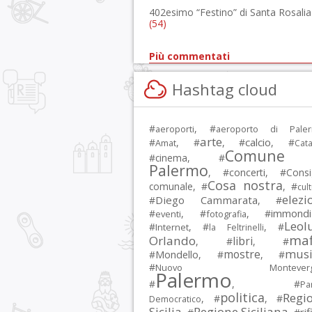
402esimo “Festino” di Santa Rosalia
(54)
Più commentati
Hashtag cloud
#
, #
aeroporti
aeroporto di Pale
arte
calcio
#
, #
, #
, #
Amat
Cata
Comune 
#
cinema
, #
Palermo
, #
concerti
, #
Consi
Cosa nostra
comunale
, #
, #
cul
elezi
Diego Cammarata
#
, #
immondi
#
, #
, #
eventi
fotografia
Leol
#
, #
, #
Internet
la Feltrinelli
maf
Orlando
libri
, #
, #
musi
mostre
#
Mondello
, #
, #
#
Nuovo Montevergi
Palermo
#
, #
Par
politica
Regi
, #
, #
Democratico
Sicilia
Regione Siciliana