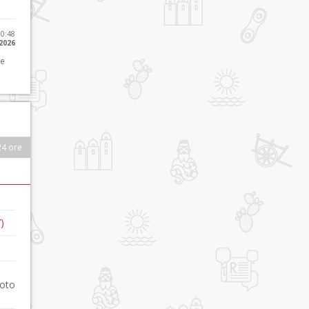
10:48
 2026
 e
24 ore
)
foto