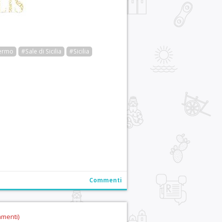
ermo
#Sale di Sicilia
#Sicilia
r
pp
gram
ail
Condividi
Commenti
mmenti)