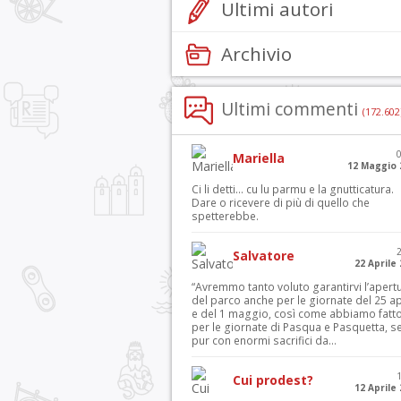
Ultimi autori
Archivio
Ultimi commenti
(172.602
Mariella
12 Maggio 
Ci li detti… cu lu parmu e la gnutticatura.
Dare o ricevere di più di quello che
spetterebbe.
Salvatore
22 Aprile
“Avremmo tanto voluto garantirvi l’apert
del parco anche per le giornate del 25 ap
e del 1 maggio, così come abbiamo fatt
per le giornate di Pasqua e Pasquetta, s
pur con enormi sacrifici da...
Cui prodest?
12 Aprile