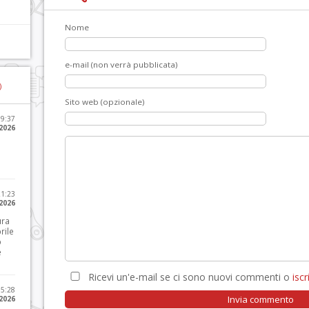
Nome
e-mail (non verrà pubblicata)
)
Sito web (opzionale)
09:37
2026
21:23
 2026
ura
rile
o
e
Ricevi un'e-mail se ci sono nuovi commenti o
iscri
15:28
 2026