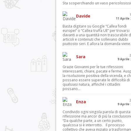
Sta scoperchiando un vaso pericolosiss
Davide
11 Aprile
Basta digitare su Google “Callea fondi
europei” o “Callea truffa UE” per trovarsi
davanti a una quantità non trascurabile d
articoli e contenuti che sollevano dubbi
piuttosto seri. E allora la domanda viene.
Sara
9 Aprile
Grazie Giovanni per le tue riflessioni
interessanti, chiare, pacate e ferme. Aus
la risoluzione positiva della vicenda, e c
possano essere superate le difficoltà di
qualsiasi natura, affinché i cittadini
possano...
Enza
9 Aprile
Condivido ogni singola parola di questa
riflessione ma ancor di più la conclusion
“Da qualche parte, a un certo punto,
qualcosa si è interrotto. Il processo
collettivo che aveva iniziato a trasformar