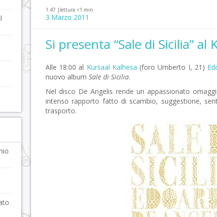
1:47 |
lettura <1 min.
3 Marzo 2011
l
Si presenta “Sale di Sicilia” al
Alle 18:00 al
Kursaal Kalhesa
(foro Umberto I, 21)
Ed
nuovo album
Sale di Sicilia
.
Nel disco De Angelis rende un appassionato omaggio 
intenso rapporto fatto di scambio, suggestione, sen
trasporto.
nio
iato