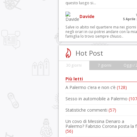
questo luogo si...
Davide
5 Aprile
Salve io abito nel quartiere ma nei giorni
negli orari in cui potrei andare con la mia
famiglia lo trovo sempre chiuso..
Hot Post
30 giorni
7 giorni
Oggi / 
Più letti
A Palermo c’era e non c’è
(128)
Sesso in automobile a Palermo
(107
Statistiche commenti
(57)
Un covo di Messina Denaro a
Palermo? Fabrizio Corona posta la 
(56)