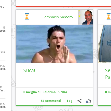
le e
in
Tommaso Santoro
11:16
 2026
osse
10:37
Suca!
Se
 2026
Pa
e,
art.
,
,
Il meglio di
Palermo
Sicilia
Il m
56 commenti
Tag
20:20
 2026