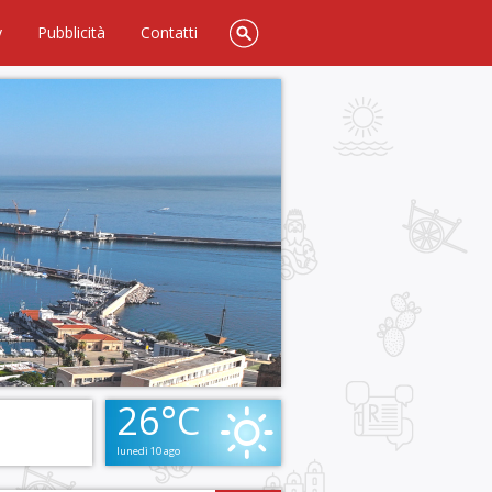
y
Pubblicità
Contatti
26°C
lunedì 10 ago