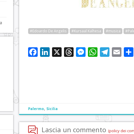
ca
#Edoardo De Angelis
#Kursaal Kalhesa
#musica
#Pal
Facebook
LinkedIn
X
Threads
Messenge
WhatsA
Tele
Em
,
Palermo
Sicilia
Lascia un commento
(policy dei co