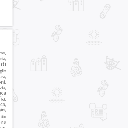
,
rmo
,
nia
di
glio
,
tura
oni
,
zia
,
uca
ia
,
ca
,
,
ni
tito
one