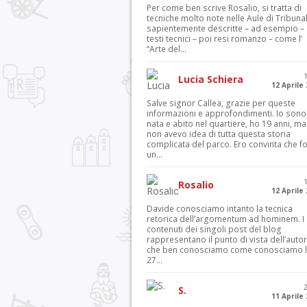
Per come ben scrive Rosalio, si tratta di
tecniche molto note nelle Aule di Tribuna
sapientemente descritte – ad esempio – 
testi tecnici – poi resi romanzo – come l’
“Arte del...
Lucia Schiera
12 Aprile
Salve signor Callea, grazie per queste
informazioni e approfondimenti. Io sono
nata e abito nel quartiere, ho 19 anni, ma
non avevo idea di tutta questa storia
complicata del parco. Ero convinta che f
un...
Rosalio
12 Aprile
Davide conosciamo intanto la tecnica
retorica dell’argomentum ad hominem. I
contenuti dei singoli post del blog
rappresentano il punto di vista dell’autor
che ben conosciamo come conosciamo l’
27...
S.
11 Aprile