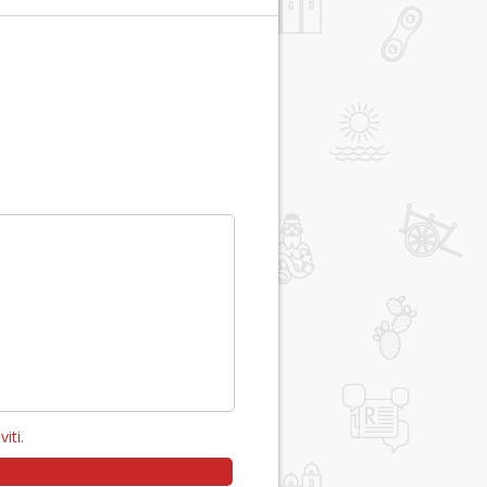
viti
.