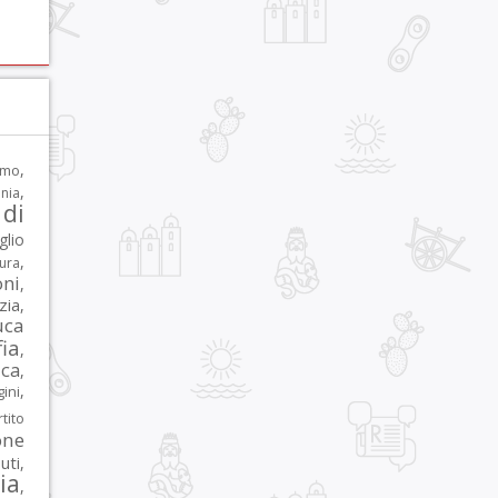
,
rmo
,
nia
di
glio
,
tura
oni
,
zia
,
uca
ia
,
ca
,
,
ni
tito
one
iuti
,
lia
,