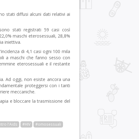
stati diffusi alcuni dati relativi ai
ono stati registrati 59 casi così
 22,0% maschi eterosessuali, 28,8%
 iniettiva.
n’incidenza di 4,1 casi ogni 100 mila
eribili a maschi che fanno sesso con
emmine eterosessuali e il restante
alia. Ad oggi, non esiste ancora una
ondamentale proteggersi con i tanti
rriere meccaniche.
rapia e bloccare la trasmissione del
tro l'Aids
#HIV
#omosessuali