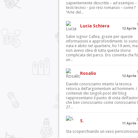
sapientemente descritte – ad esempio – 
testi tecnici – poi resi romanzo – come l’
“Arte del...
Lucia Schiera
12 Aprile
Salve signor Callea, grazie per queste
informazioni e approfondimenti. Io sono
nata e abito nel quartiere, ho 19 anni, ma
non avevo idea di tutta questa storia
complicata del parco. Ero convinta che f
un...
Rosalio
12 Aprile
Davide conosciamo intanto la tecnica
retorica dell’argomentum ad hominem. I
contenuti dei singoli post del blog
rappresentano il punto di vista dell’autor
che ben conosciamo come conosciamo l’
27...
S.
11 Aprile
Sta scoperchiando un vaso pericolosiss