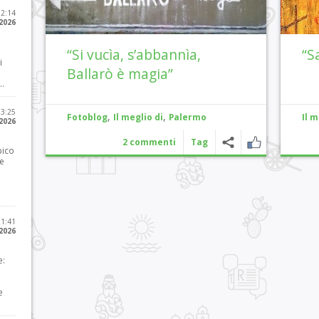
12:14
 2026
“Si vucìa, s’abbannìa,
“S
i
Ballarò è magia”
..
23:25
,
,
Fotoblog
Il meglio di
Palermo
Il m
 2026
2 commenti
Tag
pico
he
21:41
 2026
e:
e