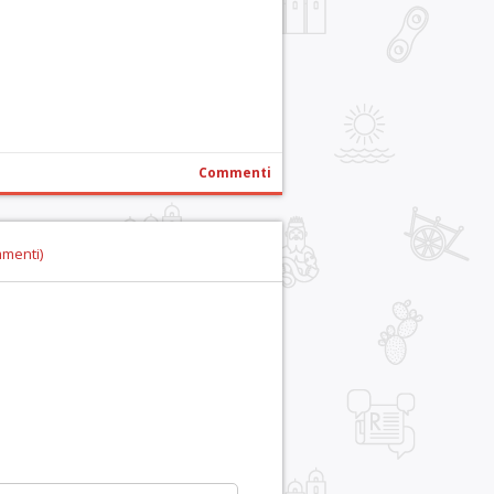
r
pp
gram
ail
Condividi
Commenti
mmenti)