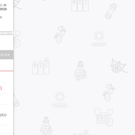
10:48
 2026
 e
24 ore
)
foto