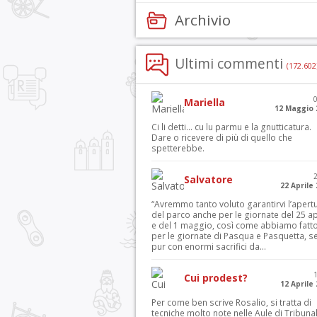
Archivio
Ultimi commenti
(172.602
Mariella
12 Maggio 
Ci li detti… cu lu parmu e la gnutticatura.
Dare o ricevere di più di quello che
spetterebbe.
Salvatore
22 Aprile
“Avremmo tanto voluto garantirvi l’apert
del parco anche per le giornate del 25 ap
e del 1 maggio, così come abbiamo fatt
per le giornate di Pasqua e Pasquetta, s
pur con enormi sacrifici da...
Cui prodest?
12 Aprile
Per come ben scrive Rosalio, si tratta di
tecniche molto note nelle Aule di Tribuna