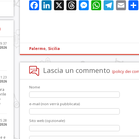
Facebook
LinkedIn
X
Threads
Messenge
WhatsA
Tele
Em
)
09:37
2026
,
Palermo
Sicilia
Lascia un commento
(policy dei co
21:23
 2026
Nome
ura
rile
o
e
e-mail (non verrà pubblicata)
15:28
Sito web (opzionale)
 2026
le e