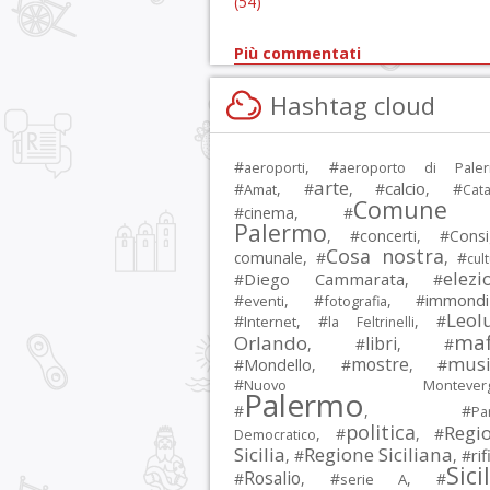
(54)
Più commentati
Hashtag cloud
#
, #
aeroporti
aeroporto di Pale
arte
calcio
#
, #
, #
, #
Amat
Cata
Comune 
#
cinema
, #
Palermo
, #
concerti
, #
Consi
Cosa nostra
comunale
, #
, #
cul
elezi
Diego Cammarata
#
, #
immondi
#
, #
, #
eventi
fotografia
Leol
#
, #
, #
Internet
la Feltrinelli
maf
Orlando
libri
, #
, #
musi
mostre
#
Mondello
, #
, #
#
Nuovo Montevergi
Palermo
#
, #
Par
politica
Regi
, #
, #
Democratico
Sicilia
Regione Siciliana
rif
, #
, #
Sici
Rosalio
#
, #
, #
serie A