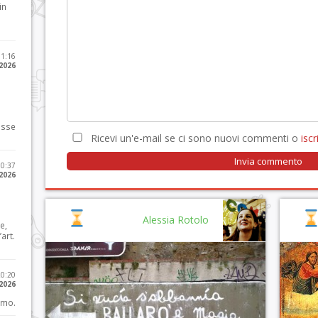
in
11:16
 2026
osse
Ricevi un'e-mail se ci sono nuovi commenti o
iscri
10:37
 2026
Alessia Rotolo
e,
art.
20:20
 2026
imo.