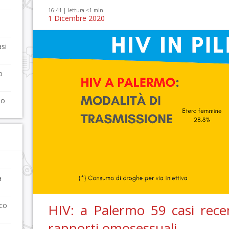
16:41 |
lettura <1 min.
1 Dicembre 2020
si
o
no
a
nco
HIV: a Palermo 59 casi recen
rapporti omosessuali