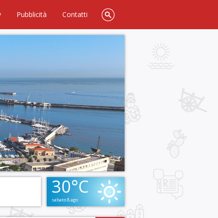
y
Pubblicità
Contatti
30°C
sabato 8 ago