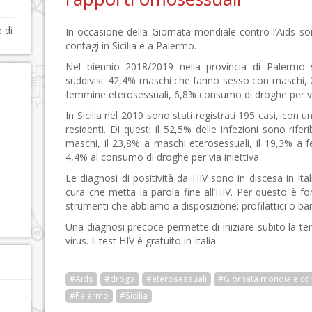
 di
In occasione della Giornata mondiale contro l’Aids sono 
contagi in Sicilia e a Palermo.
Nel biennio 2018/2019 nella provincia di Palermo s
suddivisi: 42,4% maschi che fanno sesso con maschi,
femmine eterosessuali, 6,8% consumo di droghe per via
In Sicilia nel 2019 sono stati registrati 195 casi, con u
residenti. Di questi il 52,5% delle infezioni sono rif
maschi, il 23,8% a maschi eterosessuali, il 19,3% a f
4,4% al consumo di droghe per via iniettiva.
Le diagnosi di positività da HIV sono in discesa in It
cura che metta la parola fine all’HIV. Per questo è f
strumenti che abbiamo a disposizione: profilattici o ba
Una diagnosi precoce permette di iniziare subito la te
virus. Il test HIV è gratuito in Italia.
#Aids
#droga
#eterosessuali
#Giornata mondiale con
#Palermo
#Sicilia