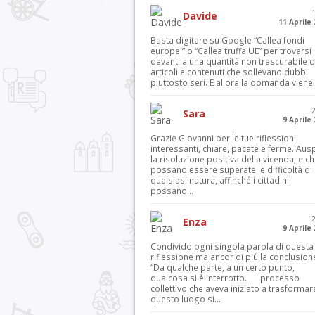
Davide
11 Aprile
Basta digitare su Google “Callea fondi
europei” o “Callea truffa UE” per trovarsi
davanti a una quantità non trascurabile d
articoli e contenuti che sollevano dubbi
piuttosto seri. E allora la domanda viene.
Sara
9 Aprile
Grazie Giovanni per le tue riflessioni
interessanti, chiare, pacate e ferme. Aus
la risoluzione positiva della vicenda, e c
possano essere superate le difficoltà di
qualsiasi natura, affinché i cittadini
possano...
Enza
9 Aprile
Condivido ogni singola parola di questa
riflessione ma ancor di più la conclusion
“Da qualche parte, a un certo punto,
qualcosa si è interrotto. Il processo
collettivo che aveva iniziato a trasformar
questo luogo si...