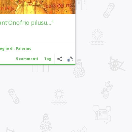
ant’Onofrio pilusu…”
,
eglio di
Palermo
5 commenti
Tag