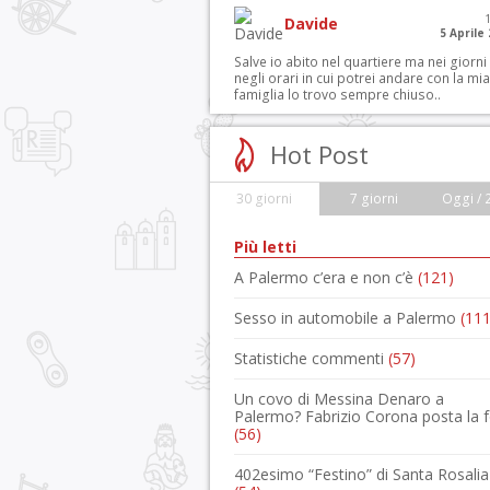
Davide
5 Aprile
Salve io abito nel quartiere ma nei giorni
negli orari in cui potrei andare con la mia
famiglia lo trovo sempre chiuso..
Hot Post
30 giorni
7 giorni
Oggi / 
Più letti
A Palermo c’era e non c’è
(121)
Sesso in automobile a Palermo
(111
Statistiche commenti
(57)
Un covo di Messina Denaro a
Palermo? Fabrizio Corona posta la 
(56)
402esimo “Festino” di Santa Rosalia