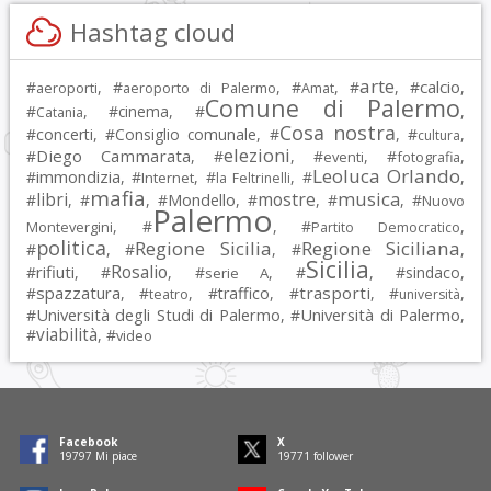
Hashtag cloud
arte
calcio
#
, #
, #
, #
, #
,
aeroporti
aeroporto di Palermo
Amat
Comune di Palermo
#
, #
cinema
, #
,
Catania
Cosa nostra
#
concerti
, #
Consiglio comunale
, #
, #
,
cultura
elezioni
Diego Cammarata
#
, #
, #
, #
,
eventi
fotografia
Leoluca Orlando
immondizia
#
, #
, #
, #
,
Internet
la Feltrinelli
mafia
musica
libri
mostre
#
, #
, #
Mondello
, #
, #
, #
Nuovo
Palermo
, #
, #
,
Montevergini
Partito Democratico
politica
Regione Sicilia
Regione Siciliana
#
, #
, #
,
Sicilia
Rosalio
rifiuti
#
, #
, #
, #
, #
sindaco
,
serie A
spazzatura
trasporti
#
, #
, #
traffico
, #
, #
,
teatro
università
Università degli Studi di Palermo
Università di Palermo
#
, #
,
viabilità
#
, #
video
Facebook
X
19797
Mi piace
19771
follower