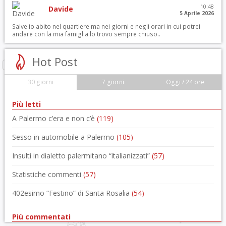
10:48
Davide
5 Aprile 2026
Salve io abito nel quartiere ma nei giorni e negli orari in cui potrei
andare con la mia famiglia lo trovo sempre chiuso..
Hot Post
30 giorni
7 giorni
Oggi / 24 ore
Più letti
A Palermo c’era e non c’è
(119)
Sesso in automobile a Palermo
(105)
Insulti in dialetto palermitano “italianizzati”
(57)
Statistiche commenti
(57)
402esimo “Festino” di Santa Rosalia
(54)
Più commentati