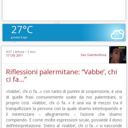
27°C
giovedì 6 ago
4:07 |
lettura ~
2
min.
Sax Giambelluca
17 Ott 2011
Riflessioni palermitane: “Vabbe’, chi
ci fa…”
«Vabbe’, chi ci fa…» con tanto di puntini di sospensione, è una
di quelle frasi comunemente usate da noi palermitani, si
proprio così. «Vabbe’, chi ci fa…» è una via di mezzo tra il
tranquillizzare la persona con la quale stiamo interloquendo e
il minimizzare – allegramente – l’azione che stiamo
compiendo. E come molte espressioni sicule, possiede il dono
dell’interpretazione. Dietro al «Vabbe’, chi ci fa…» si nasconde