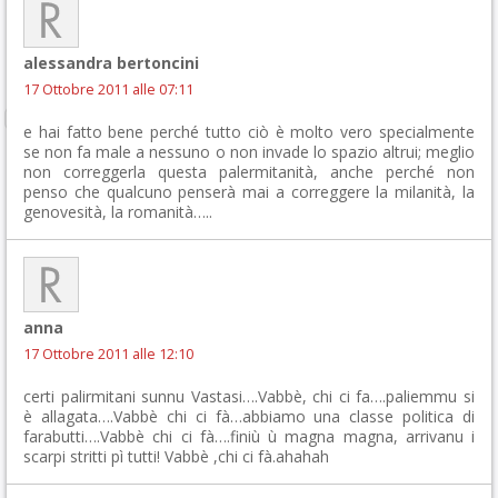
alessandra bertoncini
17 Ottobre 2011 alle 07:11
e hai fatto bene perché tutto ciò è molto vero specialmente
se non fa male a nessuno o non invade lo spazio altrui; meglio
non correggerla questa palermitanità, anche perché non
penso che qualcuno penserà mai a correggere la milanità, la
genovesità, la romanità…..
anna
17 Ottobre 2011 alle 12:10
certi palirmitani sunnu Vastasi….Vabbè, chi ci fa….paliemmu si
è allagata….Vabbè chi ci fà…abbiamo una classe politica di
farabutti….Vabbè chi ci fà….finiù ù magna magna, arrivanu i
scarpi stritti pì tutti! Vabbè ,chi ci fà.ahahah