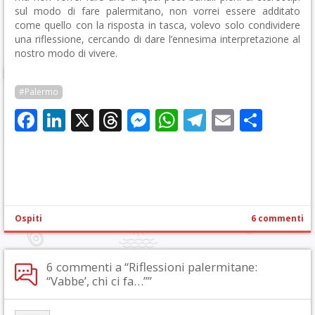
sul modo di fare palermitano, non vorrei essere additato
come quello con la risposta in tasca, volevo solo condividere
una riflessione, cercando di dare l’ennesima interpretazione al
nostro modo di vivere.
#Palermo
Facebook
LinkedIn
X
Threads
Messenger
WhatsApp
Telegram
Email
Cond
Ospiti
6 commenti
6 commenti a “Riflessioni palermitane:
“Vabbe’, chi ci fa…””