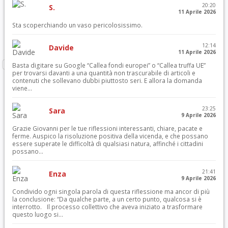
20:20
S.
11 Aprile 2026
Sta scoperchiando un vaso pericolosissimo.
12:14
Davide
11 Aprile 2026
Basta digitare su Google “Callea fondi europei” o “Callea truffa UE”
per trovarsi davanti a una quantità non trascurabile di articoli e
contenuti che sollevano dubbi piuttosto seri. E allora la domanda
viene...
23:25
Sara
9 Aprile 2026
Grazie Giovanni per le tue riflessioni interessanti, chiare, pacate e
ferme. Auspico la risoluzione positiva della vicenda, e che possano
essere superate le difficoltà di qualsiasi natura, affinché i cittadini
possano...
21:41
Enza
9 Aprile 2026
Condivido ogni singola parola di questa riflessione ma ancor di più
la conclusione: “Da qualche parte, a un certo punto, qualcosa si è
interrotto. Il processo collettivo che aveva iniziato a trasformare
questo luogo si...