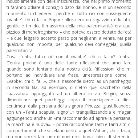
indubbiamente con delle insicurezze, che nel primo momento
ti faranno odiare il consiglio dato dal nonno, e in un secondo
momento ti chiederei il perché di tutto ciò con susseguente
«Vabbe’, chi ci fa…». Eppure allora ero un ragazzino educato,
gentile e timido, il massimo della mia palermitanità era quel
pizzico di menefreghismo – che poteva essere dettato dall’età
– e quel leggero accento perso poi negli anni a venire. Ma per
qualcuno non importa, per qualcuno devi correggela, quella
palermitanità.
Cosa c’entra tutto ciò con il «Vabbe’, chi ci fa…»? c’entra.
C’entra poiché è una delle tante riflessioni che amo fare
quando sono lontano dalla nostra città. Riflessioni che mi
portano ad individuare una frase, un’espressione come il
«Vabbe’, chi ci fa…», che si nasconde dietro ad un parcheggio
in seconda fila, ad esempio, o dietro quel sacchetto della
spazzatura appoggiato ad un albero in via Belgio, senza
dimenticare quei parcheggi sopra il marciapiede a dieci
centimetri dalla persiana della signora Pinuzza, giustificandoci
con un «Tantu scapula, signo’…» tranquillizzandola e magari
aggiungendo anche un «mi raccomando ad aprire la persiana,
la macchina è nuova». E potrei raccontarne tanti e tanti altri di
comportamenti che si celano dietro a quel «Vabbe’, chi ci fa…»,
ma non vorrei fare uno di quei post banali pieni di stereotipi