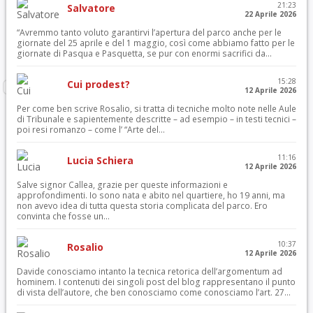
21:23
Salvatore
22 Aprile 2026
“Avremmo tanto voluto garantirvi l’apertura del parco anche per le
giornate del 25 aprile e del 1 maggio, così come abbiamo fatto per le
giornate di Pasqua e Pasquetta, se pur con enormi sacrifici da...
15:28
Cui prodest?
12 Aprile 2026
Per come ben scrive Rosalio, si tratta di tecniche molto note nelle Aule
di Tribunale e sapientemente descritte – ad esempio – in testi tecnici –
poi resi romanzo – come l’ “Arte del...
11:16
Lucia Schiera
12 Aprile 2026
Salve signor Callea, grazie per queste informazioni e
approfondimenti. Io sono nata e abito nel quartiere, ho 19 anni, ma
non avevo idea di tutta questa storia complicata del parco. Ero
convinta che fosse un...
10:37
Rosalio
12 Aprile 2026
Davide conosciamo intanto la tecnica retorica dell’argomentum ad
hominem. I contenuti dei singoli post del blog rappresentano il punto
di vista dell’autore, che ben conosciamo come conosciamo l’art. 27...