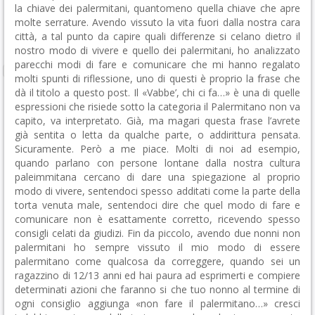
la chiave dei palermitani, quantomeno quella chiave che apre
molte serrature. Avendo vissuto la vita fuori dalla nostra cara
città, a tal punto da capire quali differenze si celano dietro il
nostro modo di vivere e quello dei palermitani, ho analizzato
parecchi modi di fare e comunicare che mi hanno regalato
molti spunti di riflessione, uno di questi è proprio la frase che
dà il titolo a questo post. Il «Vabbe’, chi ci fa…» è una di quelle
espressioni che risiede sotto la categoria il Palermitano non va
capito, va interpretato. Già, ma magari questa frase l’avrete
già sentita o letta da qualche parte, o addirittura pensata.
Sicuramente. Però a me piace.
Molti di noi ad esempio,
quando parlano con persone lontane dalla nostra cultura
paleimmitana cercano di dare una spiegazione al proprio
modo di vivere, sentendoci spesso additati come la parte della
torta venuta male, sentendoci dire che quel modo di fare e
comunicare non è esattamente corretto, ricevendo spesso
consigli celati da giudizi. Fin da piccolo, avendo due nonni non
palermitani ho sempre vissuto il mio modo di essere
palermitano come qualcosa da correggere, quando sei un
ragazzino di 12/13 anni ed hai paura ad esprimerti e compiere
determinati azioni che faranno si che tuo nonno al termine di
ogni consiglio aggiunga «non fare il palermitano…» cresci